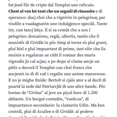
fat jessî fûr de cripte dal Templut une relicuie.
Chest al ven let tant che un segnâl di rinassite
e di
sperance: ducj chei che a vignivin in pelegrinaç par
viodile a vuadagnavin une indulgjence speciâl. Tante
int, cun tancj bêçs. E si sa cemût che a son i
pelegrins: donazions, regâi, ufiertis, tantis che il
munistîr di Cividât in pôc timp al torne sù plui grant,
plui biel e plui impuartant di prime, tant siôr che lis
muinis a regalaran ae citât il restaur des muris
vignudis jù cul scjas; e po dopo si clame ancje un
pitôr a decorâ il Templut cun chei frescs che
ancjemò in dì di vuê i regalin une anime maraveose.
E no je mighe finide: Bertolt si cjale ator e al decît di
puartâ la sede dal Patriarcjât di une altre bande. Pôc
lontan de “Civitas” al jere un piçul borc di 1.200
abitants. Un borgut contadin, “rusticus”, di
impuartance secondarie: lu clamavin Udin. Ma ben
centrâl, plui di Acuilee e di Cividât: al podeve