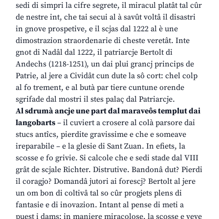
sedi di simpri la cifre segrete, il miracul platât tal cûr
de nestre int, che tai secui al à savût voltâ il disastri
in gnove prospetive, e il scjas dal 1222 al è une
dimostrazion straordenarie di cheste veretât. Inte
gnot di Nadâl dal 1222, il patriarcje Bertolt di
Andechs (1218-1251), un dai plui grancj princips de
Patrie, al jere a Cividât cun dute la sô cort: chel colp
al fo trement, e al butà par tiere cuntune orende
sgrifade dal mostri il stes palaç dal Patriarcje.
Al sdrumà ancje une part dal maraveôs templut dai
langobarts
– il cuviert a crosere al colà parsore dai
stucs antîcs, pierdite gravissime e che e someave
ireparabile – e la glesie di Sant Zuan. In efiets, la
scosse e fo grivie. Si calcole che e sedi stade dal VIII
grât de scjale Richter. Distrutive. Bandonâ dut? Pierdi
il coragjo? Domandâ jutori ai forescj? Bertolt al jere
un om bon di coltivâ tal so cûr progjets plens di
fantasie e di inovazion. Intant al pense di meti a
puest i dams: in maniere miracolose, la scosse e veve