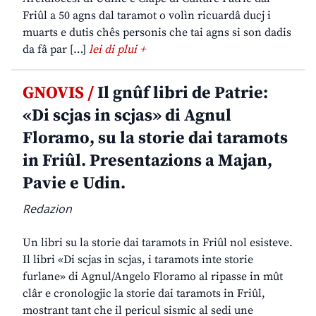
Friûl a 50 agns dal taramot o volìn ricuardâ ducj i
muarts e dutis chês personis che tai agns si son dadis
da fâ par […]
lei di plui +
GNOVIS /
Il gnûf libri de Patrie:
«Di scjas in scjas» di Agnul
Floramo, su la storie dai taramots
in Friûl. Presentazions a Majan,
Pavie e Udin.
Redazion
Un libri su la storie dai taramots in Friûl nol esisteve.
Il libri «Di scjas in scjas, i taramots inte storie
furlane» di Agnul/Angelo Floramo al ripasse in mût
clâr e cronologjic la storie dai taramots in Friûl,
mostrant tant che il pericul sismic al sedi une