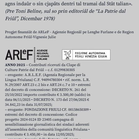
agns indaûr o sin cjapâts dentri tal tramai dal Stât talian».
(Pre Toni Beline, sul so prin editoriâl de “La Patrie dal
Friûl”, Dicembar 1978)
Progjet finanziât de ARLeF - Agjenzie Regjonâl pe Lenghe Furlane e de Regjon
Autonome Friûl-Vignesie Julie
ANNO 2025
– Contributi ricevuti da Clape di
Culture Patrie dal Friûl – c.f. 01299830305
– erogante: A.R.L.E.F. (Agenzia Regionale per la
Lingua Friulana) C.F. 94094780304 • rif. norm. L.R.
N.29/2007 ART.23 c.2 bis e ART.24 c.7 e 10 • estremi
del decreto di concessione: DECRETO N. 261 del
25/10/2022 importo contributo € 3.500,00 (saldo) in
data 06/11/2025 • DECRETO N. 173 del 27/06/2025 €
34.842,23 in data 31/07/2025;
– erogante: FONDAZIONE FRIULI CF. 00158650309 •
estremi del decreto di concessione: Codice
progetto 2024-0124 ID 23405 campagna di
sensibilizzazione giornalistica dei sindaci aderenti
all’assemblea della comunità linguistica Friulana •
contributo € 3.450,00 • in data 12/05/2025;