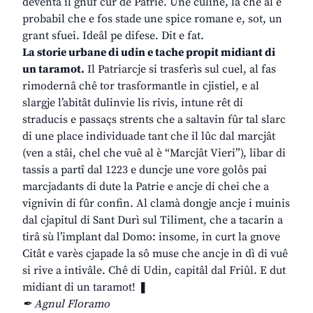
deventâ il gnûf cûr de Patrie. Une culine, là che al è
probabil che e fos stade une spice romane e, sot, un
grant sfuei. Ideâl pe difese. Dit e fat.
La storie urbane di udin e tache propit midiant di
un taramot.
Il Patriarcje si trasferìs sul cuel, al fas
rimodernâ chê tor trasformantle in cjistiel, e al
slargje l’abitât dulinvie lis rivis, intune rêt di
straducis e passaçs strents che a saltavin fûr tal slarc
di une place individuade tant che il lûc dal marcjât
(ven a stâi, chel che vuê al è “Marcjât Vieri”), libar di
tassis a partî dal 1223 e duncje une vore golôs pai
marcjadants di dute la Patrie e ancje di chei che a
vignivin di fûr confin. Al clamà dongje ancje i muinis
dal cjapitul di Sant Durì sul Tiliment, che a tacarin a
tirâ sù l’implant dal Domo: insome, in curt la gnove
Citât e varès cjapade la sô muse che ancje in dì di vuê
si rive a intivâle. Chê di Udin, capitâl dal Friûl. E dut
midiant di un taramot! ❚
✒ Agnul Floramo