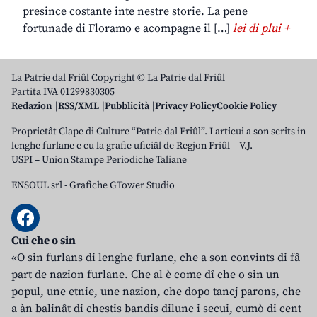
presince costante inte nestre storie. La pene
fortunade di Floramo e acompagne il […]
lei di plui +
La Patrie dal Friûl Copyright © La Patrie dal Friûl
Partita IVA 01299830305
Redazion
RSS/XML
Pubblicità
Privacy Policy
Cookie Policy
Proprietât Clape di Culture “Patrie dal Friûl”. I articui a son scrits in
lenghe furlane e cu la grafie uficiâl de Regjon Friûl – V.J.
USPI – Union Stampe Periodiche Taliane
ENSOUL srl
-
Grafiche GTower Studio
Cui che o sin
«O sin furlans di lenghe furlane, che a son convints di fâ
part de nazion furlane. Che al è come dî che o sin un
popul, une etnie, une nazion, che dopo tancj parons, che
a àn balinât di chestis bandis dilunc i secui, cumò di cent