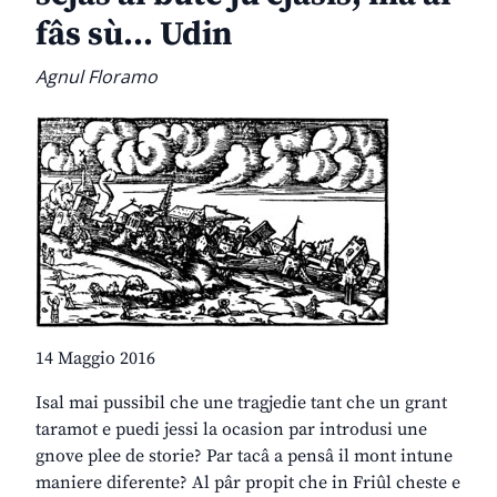
fâs sù… Udin
Agnul Floramo
14 Maggio 2016
Isal mai pussibil che une tragjedie tant che un grant
taramot e puedi jessi la ocasion par introdusi une
gnove plee de storie? Par tacâ a pensâ il mont intune
maniere diferente? Al pâr propit che in Friûl cheste e