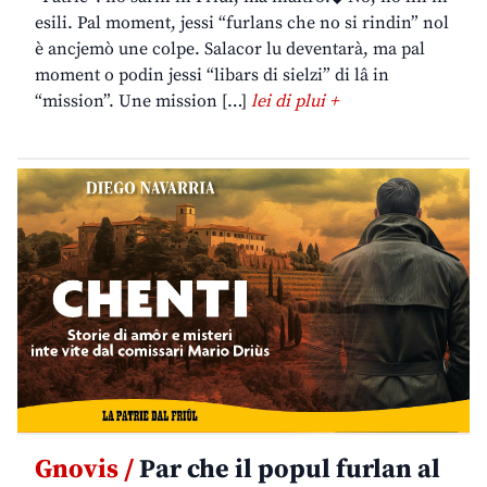
esili. Pal moment, jessi “furlans che no si rindin” nol
è ancjemò une colpe. Salacor lu deventarà, ma pal
moment o podin jessi “libars di sielzi” di lâ in
“mission”. Une mission […]
lei di plui +
Gnovis /
Par che il popul furlan al