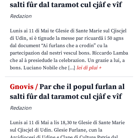
salti fûr dal taramot cul cjâf e vîf
Redazion
Lunis ai 11 di Mai te Glesie di Sante Marie sul Cjiscjel
di Udin, si è tignude la messe par ricuardâ i 50 agns
dal document “Ai furlans che a crodin” cu la
partecipazion dal nestri vescul bons. Riccardo Lamba
che al à presiedude la celebrazion. Un grazie a lui, a
bons. Luciano Nobile che […]
lei di plui +
Gnovis /
Par che il popul furlan al
salti fûr dal taramot cul cjâf e vîf
Redazion
Lunis ai 11 di Mai a lis 18,30 te Glesie di Sante Marie
sul Cjiscjel di Udin. Glesie Furlane, cun la
Arcidiocesi di Udine e Clape di Culture Patrie dal