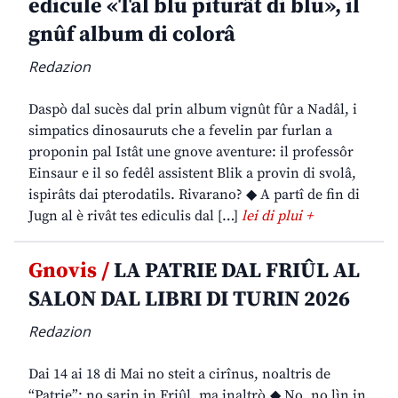
edicule «Tal blu piturât di blu», il
gnûf album di colorâ
Redazion
Daspò dal sucès dal prin album vignût fûr a Nadâl, i
simpatics dinosauruts che a fevelin par furlan a
proponin pal Istât une gnove aventure: il professôr
Einsaur e il so fedêl assistent Blik a provin di svolâ,
ispirâts dai pterodatils. Rivarano? ◆ A partî de fin di
Jugn al è rivât tes ediculis dal […]
lei di plui +
Gnovis /
LA PATRIE DAL FRIÛL AL
SALON DAL LIBRI DI TURIN 2026
Redazion
Dai 14 ai 18 di Mai no steit a cirînus, noaltris de
“Patrie”: no sarin in Friûl, ma inaltrò.◆ No, no lìn in