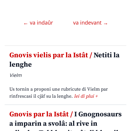
← va indaûr
va indevant →
Gnovis vielis par la Istât /
Netiti la
lenghe
Vielm
Us tornin a proponi une rubricute di Vielm par
rinfrescasi il cjâf su la lenghe.
lei di plui +
Gnovis par la Istât /
I Gnognosaurs
a imparin a svolâ: al rive in