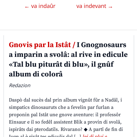
← va indaûr
va indevant →
Gnovis par la Istât /
I Gnognosaurs
a imparin a svolâ: al rive in edicule
«Tal blu piturât di blu», il gnûf
album di colorâ
Redazion
Daspò dal sucès dal prin album vignût fûr a Nadâl, i
simpatics dinosauruts che a fevelin par furlan a
proponin pal Istât une gnove aventure: il professôr
Einsaur e il so fedêl assistent Blik a provin di svolâ,
ispirâts dai pterodatils. Rivarano? ◆ A partî de fin di
Jugn al è rivât tes ediculis dal […]
lei di plui +