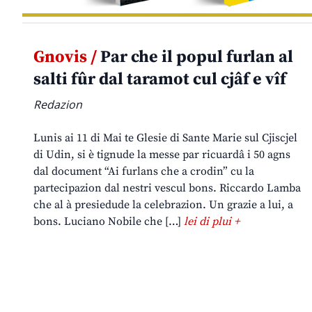
Gnovis /
Par che il popul furlan al
salti fûr dal taramot cul cjâf e vîf
Redazion
Lunis ai 11 di Mai te Glesie di Sante Marie sul Cjiscjel
di Udin, si è tignude la messe par ricuardâ i 50 agns
dal document “Ai furlans che a crodin” cu la
partecipazion dal nestri vescul bons. Riccardo Lamba
che al à presiedude la celebrazion. Un grazie a lui, a
bons. Luciano Nobile che […]
lei di plui +