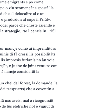
 come emigrants e po come
 po o vin scomençât a spostâ lis
i che al delocalize al è un
 e produzion al cope il Friûl».
 model parcè che cheste aziende e
 la strategjie. No licenzie in Friûl
e ur mancje cumò ai imprenditôrs
inis di fâ cressi lis possibilitâts
e lis impresis furlanis no àn voie
cjât, e je che de joint venture con
o à nancje considerât la
cun chei dal forest, la domande, la
e dai traspuarts) che a coventin a
i fâ maraveis: mal à ricognossût
de lûs eletriche nol è vignût di