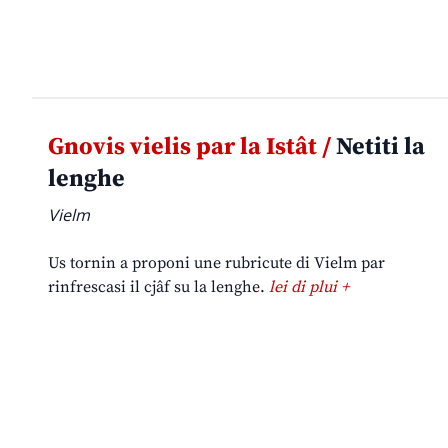
Gnovis vielis par la Istât /
Netiti la
lenghe
Vielm
Us tornin a proponi une rubricute di Vielm par
rinfrescasi il cjâf su la lenghe.
lei di plui +