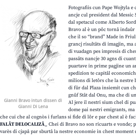
Fotografiis cun Pape Wojtyla e
ancje cul president dal Messic
dal spetacul come Alberto Sordi
Bravo al è un pôc tornâ indaûr
che il so “brand” Made in Friul
grancj risultâts di imagjin, ma
di vuadagn pes impresis di che
passâts nancje 30 agns di cuan
puartave in prime pagjine un a
spedizion te capitâl economich
milions di letôrs che la nestre
di fûr dal Plaza insiemit cun c
gnûf Stât dal Onu, ma che di une
Gianni Bravo intun dissen di
Al jere il nestri sium chel di p
Gianni Di Lena
dome pai nestri emigrants, ma 
che cui che al cognòs i furlans si fide di lôr e par chest al è fa
FALÂT DELOCALIZÂ_
Chei di Bravo no son ricuarts e vonde; par
varès di cjapâ par sburtâ la nestre economie in chest moment 