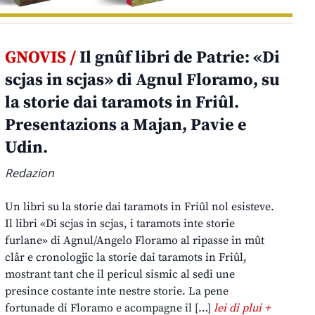
GNOVIS /
Il gnûf libri de Patrie: «Di
scjas in scjas» di Agnul Floramo, su
la storie dai taramots in Friûl.
Presentazions a Majan, Pavie e
Udin.
Redazion
Un libri su la storie dai taramots in Friûl nol esisteve.
Il libri «Di scjas in scjas, i taramots inte storie
furlane» di Agnul/Angelo Floramo al ripasse in mût
clâr e cronologjic la storie dai taramots in Friûl,
mostrant tant che il pericul sismic al sedi une
presince costante inte nestre storie. La pene
fortunade di Floramo e acompagne il […]
lei di plui +