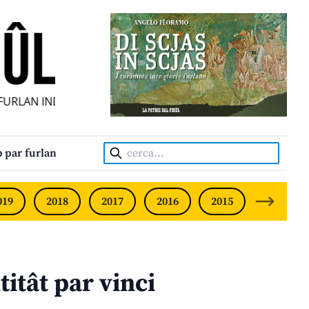
LAN INDIPENDENT • INDEPENDENT FRIULIAN MONTHLY • N
Cerca:
 par furlan
019
2018
2017
2016
2015
2014
titât par vinci