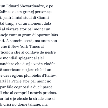
 cun Eduard Shevardnadze, e po
 Salinas o cun grancj personaçs
: jentrâ intal studi di Gianni
 tal timp, a di un moment dulà
i al viazave ator pal mont cun
 ancje cuntun grum di oportunitâts
nti. A somein secui, ma «non son
t che il New York Times al
rticulon che al contave de nestre
e mondiâl spiegant ai siei
 bandiere che ducj a vevin viodût
hê americane no jere chê di un
 des regjons plui bielis d’Italie».
uartâ la Patrie ator pal mont no
par fâle cognossi a ducj: parcè
cil che al compri i nestris prodots.
 lui e je cheste la strade che si
di crisi no dome taliane, ma