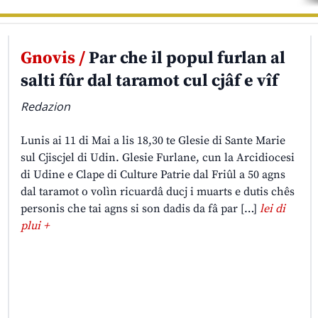
Gnovis /
Par che il popul furlan al
salti fûr dal taramot cul cjâf e vîf
Redazion
Lunis ai 11 di Mai a lis 18,30 te Glesie di Sante Marie
sul Cjiscjel di Udin. Glesie Furlane, cun la Arcidiocesi
di Udine e Clape di Culture Patrie dal Friûl a 50 agns
dal taramot o volìn ricuardâ ducj i muarts e dutis chês
personis che tai agns si son dadis da fâ par […]
lei di
plui +