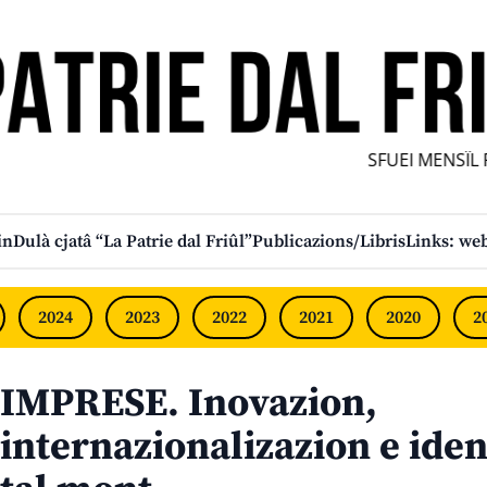
SFUEI MENSÎL FUR
in
Dulà cjatâ “La Patrie dal Friûl”
Publicazions/Libris
Links: web
2024
2023
2022
2021
2020
2
IMPRESE. Inovazion,
internazionalizazion e iden