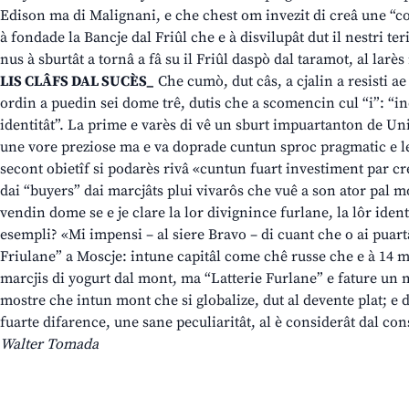
Edison ma di Malignani, e che chest om invezit di creâ une “c
à fondade la Bancje dal Friûl che e à disvilupât dut il nestri te
nus à sburtât a tornâ a fâ su il Friûl daspò dal taramot, al larè
LIS CLÂFS DAL SUCÈS_
Che cumò, dut câs, a cjalin a resisti ae 
ordin a puedin sei dome trê, dutis che a scomencin cul “i”: “i
identitât”. La prime e varès di vê un sburt impuartanton de Uni
une vore preziose ma e va doprade cuntun sproc pragmatic e leâ
secont obietîf si podarès rivâ «cuntun fuart investiment par cr
dai “buyers” dai marcjâts plui vivarôs che vuê a son ator pal mo
vendin dome se e je clare la lor divignince furlane, la lôr ident
esempli? «Mi impensi – al siere Bravo – di cuant che o ai puart
Friulane” a Moscje: intune capitâl come chê russe che e à 14 mil
marcjis di yogurt dal mont, ma “Latterie Furlane” e fature un m
mostre che intun mont che si globalize, dut al devente plat; e
fuarte difarence, une sane peculiaritât, al è considerât dal con
Walter Tomada