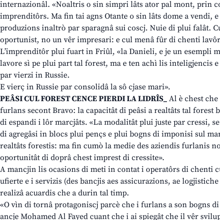
internazionâl. «Noaltris o sin simpri lâts ator pal mont, prin
imprenditôrs. Ma fin tai agns Otante o sin lâts dome a vendi, e
produzions inaltrò par sparagnâ sui coscj. Nuie di plui falât. Cu
oportunist, no un vêr impresari: e cul menâ fûr di chenti lavôr
L’imprenditôr plui fuart in Friûl, «la Danieli, e je un esempli
lavore sì pe plui part tal forest, ma e ten achì lis inteligjencis e
par vierzi in Russie.
E vierç in Russie par consolidâ la sô cjase mari».
PEÂSI CUL FOREST CENCE PIERDI LA LIDRÎS_
Al è chest ch
furlans secont Bravo: la capacitât di peâsi a realtâts tal forest bu
di espandi i lôr marcjâts. «La modalitât plui juste par cressi, s
di agregâsi in blocs plui pençs e plui bogns di imponisi sul mar
realtâts forestis: ma fin cumò la medie des aziendis furlanis n
oportunitât di doprâ chest imprest di cressite».
A mancjin lis ocasions di meti in contat i operatôrs di chenti 
ufierte e i servizis (des bancjis aes assicurazions, ae logjistich
realizâ acuardis che a durin tal timp.
«O vìn di tornâ protagoniscj parcè che i furlans a son bogns d
ancje Mohamed Al Fayed cuant che i ai spiegât che il vêr svilup 