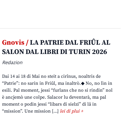
Gnovis /
LA PATRIE DAL FRIÛL AL
SALON DAL LIBRI DI TURIN 2026
Redazion
Dai 14 ai 18 di Mai no steit a cirînus, noaltris de
“Patrie”: no sarin in Friûl, ma inaltrò.◆ No, no lìn in
esili. Pal moment, jessi “furlans che no si rindin” nol
è ancjemò une colpe. Salacor lu deventarà, ma pal
moment o podin jessi “libars di sielzi” di lâ in
“mission”. Une mission […]
lei di plui +