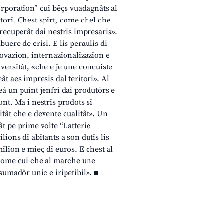
orporation” cui bêçs vuadagnâts al
ritori. Chest spirt, come chel che
s recuperât dai nestris impresaris».
buere de crisi. E lis peraulis di
novazion, internazionalizazion e
versitât, «che e je une concuiste
t aes impresis dal teritori». Al
eâ un puint jenfri dai produtôrs e
nt. Ma i nestris prodots si
itât che e devente cualitât». Un
ât pe prime volte “Latterie
ions di abitants a son dutis lis
ilion e mieç di euros. E chest al
 dome cui che al marche une
sumadôr unic e iripetibil». ■