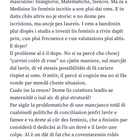
masculine: Inzegnirie, Matematiche, Siencis. Ma za a
Medisine lis feminis iscritis a son plui dai oms. E in
dutis chês altris no je storie: e no dome pes
iscrizions, ma ancje pes laureis. I oms a bandonin
plui dispès i studis e invezit lis feminis a rivin dapît
prin, cun plui frecuence e cun valutazions plui altis.
E dopo?
Il probleme al è il dopo. No si sa parcè che chescj
“çurviei colôr di rose” no cjatin maniere, sul marcjât
dal lavôr, di vê stessis possibilitâts di fâ cariere
rispiet ai oms. O miôr, il parcè si cognòs ma no si fâs
vonde par mendâ cheste situazion.
Cuale ise la reson? Dome lis cuistions leadis ae
maternitât o isal alc di plui struturâl?
Par sigûr la problematiche di une mancjance totâl di
cualsisedi politiche di conciliazion jenfri lavôr e
famee e va drete al cûr des feminis, che a finissin par
considerâ il dedicâsi ai fîs un dovê e il lavôr une
colpe. Al è un dât di fat che a coventaressin robis