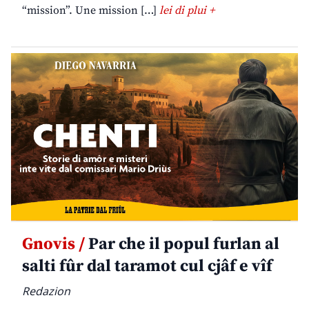
“mission”. Une mission […]
lei di plui +
Gnovis /
Par che il popul furlan al
salti fûr dal taramot cul cjâf e vîf
Redazion