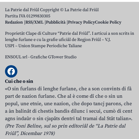
La Patrie dal Friûl Copyright © La Patrie dal Friûl
Partita IVA 01299830305
Redazion
RSS/XML
Pubblicità
Privacy Policy
Cookie Policy
Proprietât Clape di Culture “Patrie dal Friûl”. I articui a son scrits in
lenghe furlane e cu la grafie uficiâl de Regjon Friûl – V.J.
USPI – Union Stampe Periodiche Taliane
ENSOUL srl
-
Grafiche GTower Studio
Cui che o sin
«O sin furlans di lenghe furlane, che a son convints di fâ
part de nazion furlane. Che al è come dî che o sin un
popul, une etnie, une nazion, che dopo tancj parons, che
a àn balinât di chestis bandis dilunc i secui, cumò di cent
agns indaûr o sin cjapâts dentri tal tramai dal Stât talian».
(Pre Toni Beline, sul so prin editoriâl de “La Patrie dal
Friûl”, Dicembar 1978)