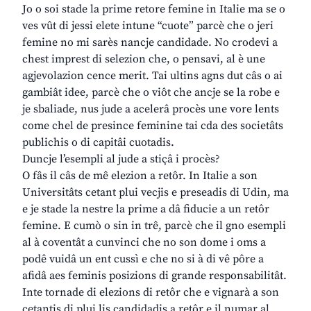
Jo o soi stade la prime retore femine in Italie ma se o
ves vût di jessi elete intune “cuote” parcè che o jeri
femine no mi sarès nancje candidade. No crodevi a
chest imprest di selezion che, o pensavi, al è une
agjevolazion cence merit. Tai ultins agns dut câs o ai
gambiât idee, parcè che o viôt che ancje se la robe e
je sbaliade, nus jude a acelerâ procès une vore lents
come chel de presince feminine tai cda des societâts
publichis o di capitâi cuotadis.
Duncje l’esempli al jude a stiçâ i procès?
O fâs il câs de mê elezion a retôr. In Italie a son
Universitâts cetant plui vecjis e preseadis di Udin, ma
e je stade la nestre la prime a dâ fiducie a un retôr
femine. E cumò o sin in trê, parcè che il gno esempli
al à coventât a cunvinci che no son dome i oms a
podê vuidâ un ent cussì e che no si à di vê pôre a
afidâ aes feminis posizions di grande responsabilitât.
Inte tornade di elezions di retôr che e vignarà a son
cetantis di plui lis candidadis a retôr e il numar al