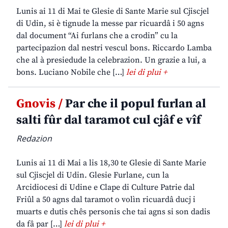
Lunis ai 11 di Mai te Glesie di Sante Marie sul Cjiscjel
di Udin, si è tignude la messe par ricuardâ i 50 agns
dal document “Ai furlans che a crodin” cu la
partecipazion dal nestri vescul bons. Riccardo Lamba
che al à presiedude la celebrazion. Un grazie a lui, a
bons. Luciano Nobile che […]
lei di plui +
Gnovis /
Par che il popul furlan al
salti fûr dal taramot cul cjâf e vîf
Redazion
Lunis ai 11 di Mai a lis 18,30 te Glesie di Sante Marie
sul Cjiscjel di Udin. Glesie Furlane, cun la
Arcidiocesi di Udine e Clape di Culture Patrie dal
Friûl a 50 agns dal taramot o volìn ricuardâ ducj i
muarts e dutis chês personis che tai agns si son dadis
da fâ par […]
lei di plui +