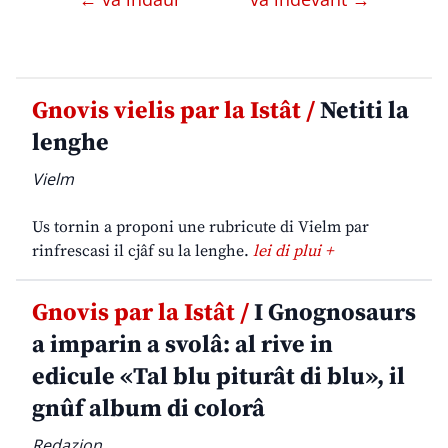
Gnovis vielis par la Istât /
Netiti la
lenghe
Vielm
Us tornin a proponi une rubricute di Vielm par
rinfrescasi il cjâf su la lenghe.
lei di plui +
Gnovis par la Istât /
I Gnognosaurs
a imparin a svolâ: al rive in
edicule «Tal blu piturât di blu», il
gnûf album di colorâ
Redazion