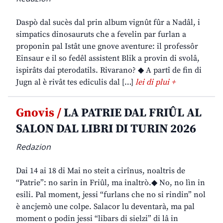
Daspò dal sucès dal prin album vignût fûr a Nadâl, i
simpatics dinosauruts che a fevelin par furlan a
proponin pal Istât une gnove aventure: il professôr
Einsaur e il so fedêl assistent Blik a provin di svolâ,
ispirâts dai pterodatils. Rivarano? ◆ A partî de fin di
Jugn al è rivât tes ediculis dal […]
lei di plui +
Gnovis /
LA PATRIE DAL FRIÛL AL
SALON DAL LIBRI DI TURIN 2026
Redazion
Dai 14 ai 18 di Mai no steit a cirînus, noaltris de
“Patrie”: no sarin in Friûl, ma inaltrò.◆ No, no lìn in
esili. Pal moment, jessi “furlans che no si rindin” nol
è ancjemò une colpe. Salacor lu deventarà, ma pal
moment o podin jessi “libars di sielzi” di lâ in