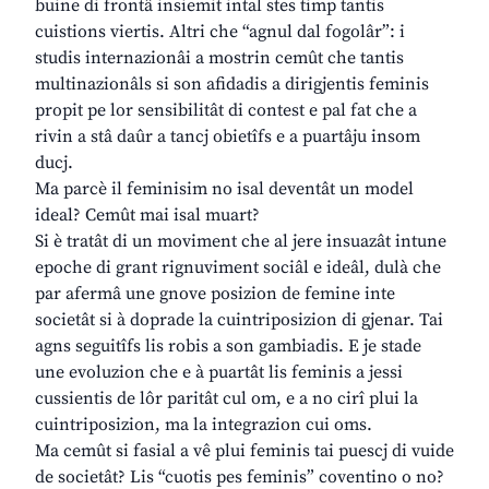
buine di frontâ insiemit intal stes timp tantis
cuistions viertis. Altri che “agnul dal fogolâr”: i
studis internazionâi a mostrin cemût che tantis
multinazionâls si son afidadis a dirigjentis feminis
propit pe lor sensibilitât di contest e pal fat che a
rivin a stâ daûr a tancj obietîfs e a puartâju insom
ducj.
Ma parcè il feminisim no isal deventât un model
ideal? Cemût mai isal muart?
Si è tratât di un moviment che al jere insuazât intune
epoche di grant rignuviment sociâl e ideâl, dulà che
par afermâ une gnove posizion de femine inte
societât si à doprade la cuintriposizion di gjenar. Tai
agns seguitîfs lis robis a son gambiadis. E je stade
une evoluzion che e à puartât lis feminis a jessi
cussientis de lôr paritât cul om, e a no cirî plui la
cuintriposizion, ma la integrazion cui oms.
Ma cemût si fasial a vê plui feminis tai puescj di vuide
de societât? Lis “cuotis pes feminis” coventino o no?