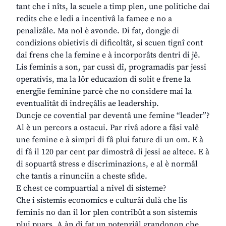
tant che i nîts, la scuele a timp plen, une politiche dai
redits che e ledi a incentivâ la famee e no a
penalizâle. Ma nol è avonde. Di fat, dongje di
condizions obietivis di dificoltât, si scuen tignî cont
dai frens che la femine e à incorporâts dentri di jê.
Lis feminis a son, par cussì dî, programadis par jessi
operativis, ma la lôr educazion di solit e frene la
energjie feminine parcè che no considere mai la
eventualitât di indreçâlis ae leadership.
Duncje ce covential par deventâ une femine “leader”?
Al è un percors a ostacui. Par rivâ adore a fâsi valê
une femine e à simpri di fâ plui fature di un om. E à
di fâ il 120 par cent par dimostrâ di jessi ae altece. E à
di sopuartâ stress e discriminazions, e al è normâl
che tantis a rinunciin a cheste sfide.
E chest ce compuartial a nivel di sisteme?
Che i sistemis economics e culturâi dulà che lis
feminis no dan il lor plen contribût a son sistemis
plui puars. A àn di fat un potenziâl grandonon che,