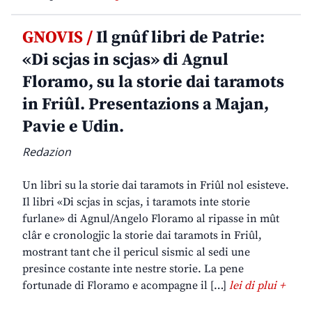
GNOVIS /
Il gnûf libri de Patrie:
«Di scjas in scjas» di Agnul
Floramo, su la storie dai taramots
in Friûl. Presentazions a Majan,
Pavie e Udin.
Redazion
Un libri su la storie dai taramots in Friûl nol esisteve.
Il libri «Di scjas in scjas, i taramots inte storie
furlane» di Agnul/Angelo Floramo al ripasse in mût
clâr e cronologjic la storie dai taramots in Friûl,
mostrant tant che il pericul sismic al sedi une
presince costante inte nestre storie. La pene
fortunade di Floramo e acompagne il […]
lei di plui +