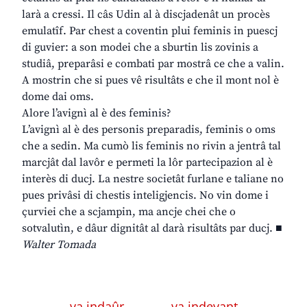
larà a cressi. Il câs Udin al à discjadenât un procès
emulatîf. Par chest a coventin plui feminis in puescj
di guvier: a son modei che a sburtin lis zovinis a
studiâ, preparâsi e combati par mostrâ ce che a valin.
A mostrin che si pues vê risultâts e che il mont nol è
dome dai oms.
Alore l’avignì al è des feminis?
L’avignì al è des personis preparadis, feminis o oms
che a sedin. Ma cumò lis feminis no rivin a jentrâ tal
marcjât dal lavôr e permeti la lôr partecipazion al è
interès di ducj. La nestre societât furlane e taliane no
pues privâsi di chestis inteligjencis. No vin dome i
çurviei che a scjampin, ma ancje chei che o
sotvalutìn, e dâur dignitât al darà risultâts par ducj. ■
Walter Tomada
← va indaûr
va indevant →