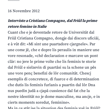
16 Novembre 2012
Interviste a Cristiana Compagno, dal Friûl la prime
retore femine in Italie
Cuant che e je deventade retore de Universitât dal
Friûl Cristiana Compagno, dongje dai discors uficiâi,
e à vût dit: «Mi sint une puartadore cjargnele». Par
une come jê, che e dopre lis peraulis in maniere une
vore resonade, «chê declarazion e marcave un pont
clâr: no jere le prime volte che lis feminis te storie
dal Friûl e sielzevin di puartâsi su la schene un pês
une vore penç benefizi de lôr comunitât. Chescj
esemplis di concretece, di fuarce e di determinazion
che dutis lis feminis furlanis a puartin dal lôr Dna
nus puedin judâ a cjapâ cussience dal fat che la
nestre identitât no je dome masculine, ma ancje, e in
cierts moments soredut, feminine».
Ma in ce stât ise la situazion des feminis vuê in Friûl?