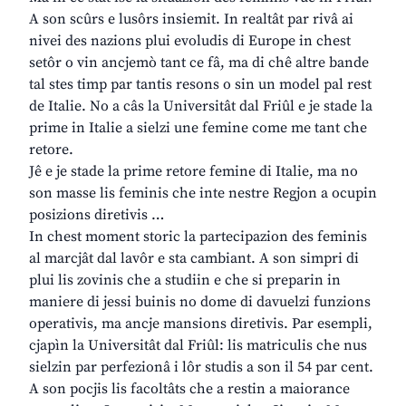
A son scûrs e lusôrs insiemit. In realtât par rivâ ai
nivei des nazions plui evoludis di Europe in chest
setôr o vin ancjemò tant ce fâ, ma di chê altre bande
tal stes timp par tantis resons o sin un model pal rest
de Italie. No a câs la Universitât dal Friûl e je stade la
prime in Italie a sielzi une femine come me tant che
retore.
Jê e je stade la prime retore femine di Italie, ma no
son masse lis feminis che inte nestre Regjon a ocupin
posizions diretivis …
In chest moment storic la partecipazion des feminis
al marcjât dal lavôr e sta cambiant. A son simpri di
plui lis zovinis che a studiin e che si preparin in
maniere di jessi buinis no dome di davuelzi funzions
operativis, ma ancje mansions diretivis. Par esempli,
cjapìn la Universitât dal Friûl: lis matriculis che nus
sielzin par perfezionâ i lôr studis a son il 54 par cent.
A son pocjis lis facoltâts che a restin a maiorance