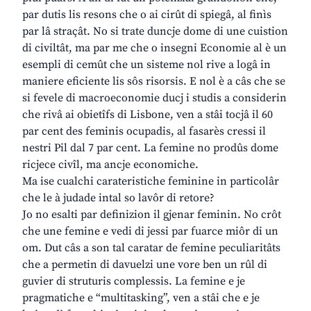
par dutis lis resons che o ai cirût di spiegâ, al finìs
par lâ straçât. No si trate duncje dome di une cuistion
di civiltât, ma par me che o insegni Economie al è un
esempli di cemût che un sisteme nol rive a logâ in
maniere eficiente lis sôs risorsis. E nol è a câs che se
si fevele di macroeconomie ducj i studis a considerin
che rivâ ai obietîfs di Lisbone, ven a stâi tocjâ il 60
par cent des feminis ocupadis, al fasarès cressi il
nestri Pil dal 7 par cent. La femine no prodûs dome
ricjece civîl, ma ancje economiche.
Ma ise cualchi carateristiche feminine in particolâr
che le à judade intal so lavôr di retore?
Jo no esalti par definizion il gjenar feminin. No crôt
che une femine e vedi di jessi par fuarce miôr di un
om. Dut câs a son tal caratar de femine peculiaritâts
che a permetin di davuelzi une vore ben un rûl di
guvier di struturis complessis. La femine e je
pragmatiche e “multitasking”, ven a stâi che e je