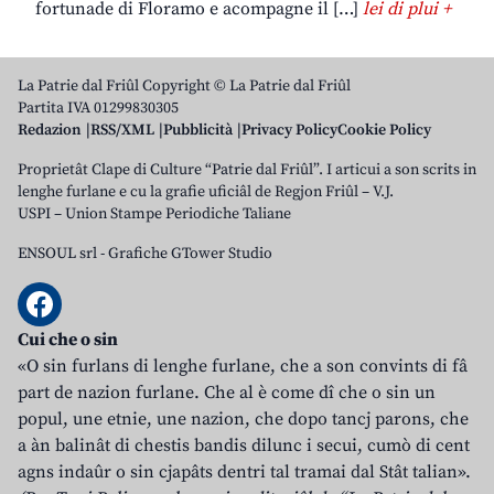
fortunade di Floramo e acompagne il […]
lei di plui +
La Patrie dal Friûl Copyright © La Patrie dal Friûl
Partita IVA 01299830305
Redazion
RSS/XML
Pubblicità
Privacy Policy
Cookie Policy
Proprietât Clape di Culture “Patrie dal Friûl”. I articui a son scrits in
lenghe furlane e cu la grafie uficiâl de Regjon Friûl – V.J.
USPI – Union Stampe Periodiche Taliane
ENSOUL srl
-
Grafiche GTower Studio
Cui che o sin
«O sin furlans di lenghe furlane, che a son convints di fâ
part de nazion furlane. Che al è come dî che o sin un
popul, une etnie, une nazion, che dopo tancj parons, che
a àn balinât di chestis bandis dilunc i secui, cumò di cent
agns indaûr o sin cjapâts dentri tal tramai dal Stât talian».