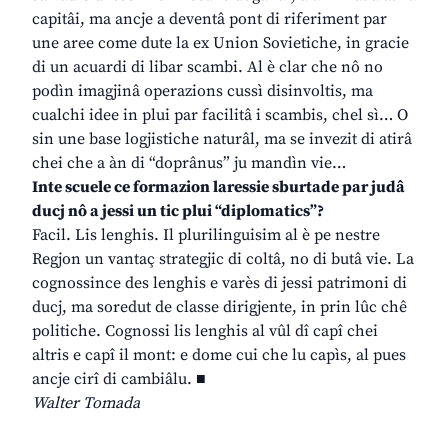
capitâi, ma ancje a deventâ pont di riferiment par
une aree come dute la ex Union Sovietiche, in gracie
di un acuardi di libar scambi. Al è clar che nô no
podìn imagjinâ operazions cussì disinvoltis, ma
cualchi idee in plui par facilitâ i scambis, chel sì… O
sin une base logjistiche naturâl, ma se invezit di atirâ
chei che a àn di “doprânus” ju mandìn vie…
Inte scuele ce formazion laressie sburtade par judâ
ducj nô a jessi un tic plui “diplomatics”?
Facil. Lis lenghis. Il plurilinguisim al è pe nestre
Regjon un vantaç strategjic di coltâ, no di butâ vie. La
cognossince des lenghis e varès di jessi patrimoni di
ducj, ma soredut de classe dirigjente, in prin lûc chê
politiche. Cognossi lis lenghis al vûl dî capî chei
altris e capî il mont: e dome cui che lu capìs, al pues
ancje cirî di cambiâlu. ■
Walter Tomada