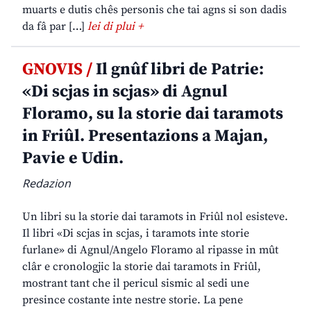
muarts e dutis chês personis che tai agns si son dadis
da fâ par […]
lei di plui +
GNOVIS /
Il gnûf libri de Patrie:
«Di scjas in scjas» di Agnul
Floramo, su la storie dai taramots
in Friûl. Presentazions a Majan,
Pavie e Udin.
Redazion
Un libri su la storie dai taramots in Friûl nol esisteve.
Il libri «Di scjas in scjas, i taramots inte storie
furlane» di Agnul/Angelo Floramo al ripasse in mût
clâr e cronologjic la storie dai taramots in Friûl,
mostrant tant che il pericul sismic al sedi une
presince costante inte nestre storie. La pene