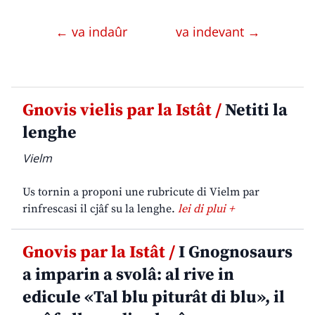
← va indaûr
va indevant →
Gnovis vielis par la Istât /
Netiti la
lenghe
Vielm
Us tornin a proponi une rubricute di Vielm par
rinfrescasi il cjâf su la lenghe.
lei di plui +
Gnovis par la Istât /
I Gnognosaurs
a imparin a svolâ: al rive in
edicule «Tal blu piturât di blu», il