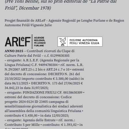
(Pre Toni Beline, sul so prin editoriâl de “La Patrie dal
Friûl”, Dicembar 1978)
Progjet finanziât de ARLeF - Agjenzie Regjonâl pe Lenghe Furlane e de Regjon
Autonome Friûl-Vignesie Julie
ANNO 2025
– Contributi ricevuti da Clape di
Culture Patrie dal Friûl – c.f. 01299830305
– erogante: A.R.L.E.F. (Agenzia Regionale per la
Lingua Friulana) C.F. 94094780304 • rif. norm. L.R.
N.29/2007 ART.23 c.2 bis e ART.24 c.7 e 10 • estremi
del decreto di concessione: DECRETO N. 261 del
25/10/2022 importo contributo € 3.500,00 (saldo) in
data 06/11/2025 • DECRETO N. 173 del 27/06/2025 €
34.842,23 in data 31/07/2025;
– erogante: FONDAZIONE FRIULI CF. 00158650309 •
estremi del decreto di concessione: Codice
progetto 2024-0124 ID 23405 campagna di
sensibilizzazione giornalistica dei sindaci aderenti
all’assemblea della comunità linguistica Friulana •
contributo € 3.450,00 • in data 12/05/2025;
– erogante: Agenzia delle Entrate • rif. norm.:
Contributo 5 per Mille • contributo: € 1.593,02 • in