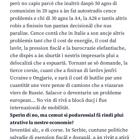
però no capìs parcè che inaltrò daspò 50 agns di
comunisim in 20 agns a àn fat autostradis cence
problemis e chi di 30 agns la A4, la A28 e tantis altris
robis a finissin tun pantan decisionâl che nus
paralize. Cence contâ che in Italie a son ancje altris
problemis tant che il cost de energjie, il cost dal
lavôr, la pression fiscâl e la burocrazie elefantiache,
che dispès a àn sburtât i nestris impresaris plui a
delocalizâ che a espuartâ. Tornant ae sô domande, la
tierce corsie, cuant che a finiran di lavôrs jenfri
Ucraine e Ongjarie, e sarà il cuel di butilie par une
cuantitât une vore penze di camions che a viazaran
viers de Russie. Salacor o deventarìn un probleme
european… No vin di rivâ a blocâ ducj i flus
internazionâi de mobilitât.
Sperìn di no, ma cemut si podaressial fâ rindi plui
atrative la nestre economie?
Inventâsi alc, e di corse. In Serbie, cuntune politiche
salvadie di esenzion fiscâl e doganâl, a àn rivât a atirâ