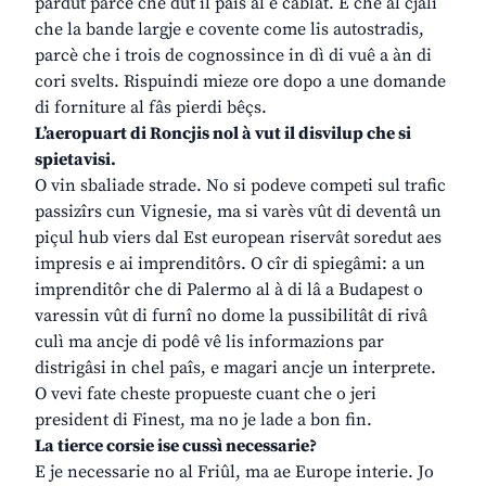
pardut parcè che dut il paîs al è cablât. E che al cjali
che la bande largje e covente come lis autostradis,
parcè che i trois de cognossince in dì di vuê a àn di
cori svelts. Rispuindi mieze ore dopo a une domande
di forniture al fâs pierdi bêçs.
L’aeropuart di Roncjis nol à vut il disvilup che si
spietavisi.
O vin sbaliade strade. No si podeve competi sul trafic
passizîrs cun Vignesie, ma si varès vût di deventâ un
piçul hub viers dal Est european riservât soredut aes
impresis e ai imprenditôrs. O cîr di spiegâmi: a un
imprenditôr che di Palermo al à di lâ a Budapest o
varessin vût di furnî no dome la pussibilitât di rivâ
culì ma ancje di podê vê lis informazions par
distrigâsi in chel paîs, e magari ancje un interprete.
O vevi fate cheste propueste cuant che o jeri
president di Finest, ma no je lade a bon fin.
La tierce corsie ise cussì necessarie?
E je necessarie no al Friûl, ma ae Europe interie. Jo