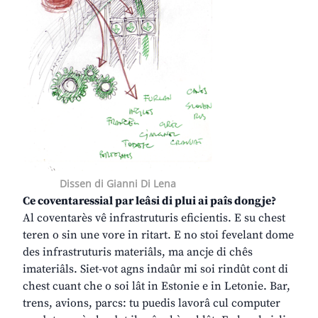
Dissen di Gianni Di Lena
Ce coventaressial par leâsi di plui ai paîs dongje?
Al coventarès vê infrastruturis eficientis. E su chest
teren o sin une vore in ritart. E no stoi fevelant dome
des infrastruturis materiâls, ma ancje di chês
imateriâls. Siet-vot agns indaûr mi soi rindût cont di
chest cuant che o soi lât in Estonie e in Letonie. Bar,
trens, avions, parcs: tu puedis lavorâ cul computer