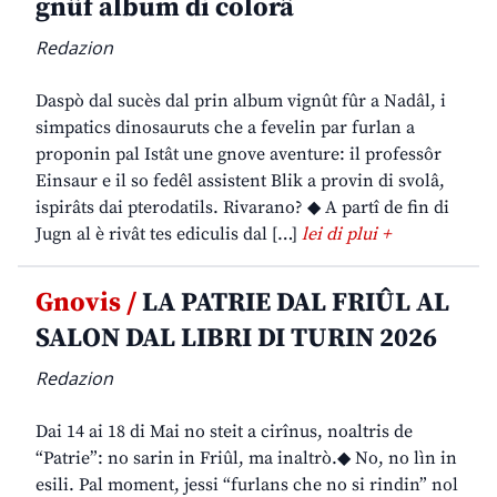
gnûf album di colorâ
Redazion
Daspò dal sucès dal prin album vignût fûr a Nadâl, i
simpatics dinosauruts che a fevelin par furlan a
proponin pal Istât une gnove aventure: il professôr
Einsaur e il so fedêl assistent Blik a provin di svolâ,
ispirâts dai pterodatils. Rivarano? ◆ A partî de fin di
Jugn al è rivât tes ediculis dal […]
lei di plui +
Gnovis /
LA PATRIE DAL FRIÛL AL
SALON DAL LIBRI DI TURIN 2026
Redazion
Dai 14 ai 18 di Mai no steit a cirînus, noaltris de
“Patrie”: no sarin in Friûl, ma inaltrò.◆ No, no lìn in
esili. Pal moment, jessi “furlans che no si rindin” nol