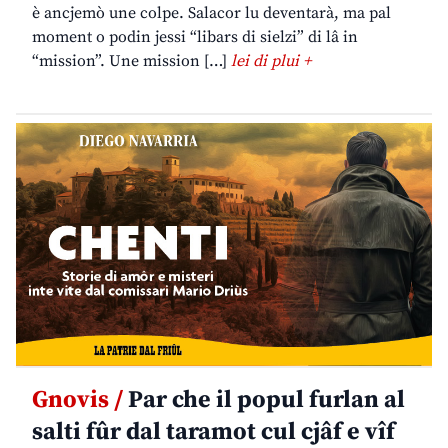
è ancjemò une colpe. Salacor lu deventarà, ma pal
moment o podin jessi “libars di sielzi” di lâ in
“mission”. Une mission […]
lei di plui +
Gnovis /
Par che il popul furlan al
salti fûr dal taramot cul cjâf e vîf