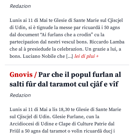
Redazion
Lunis ai 11 di Mai te Glesie di Sante Marie sul Cjiscjel
di Udin, si è tignude la messe par ricuardâ i 50 agns
dal document “Ai furlans che a crodin” cu la
partecipazion dal nestri vescul bons. Riccardo Lamba
che al à presiedude la celebrazion. Un grazie a lui, a
bons. Luciano Nobile che […]
lei di plui +
Gnovis /
Par che il popul furlan al
salti fûr dal taramot cul cjâf e vîf
Redazion
Lunis ai 11 di Mai a lis 18,30 te Glesie di Sante Marie
sul Cjiscjel di Udin. Glesie Furlane, cun la
Arcidiocesi di Udine e Clape di Culture Patrie dal
Friûl a 50 agns dal taramot o volìn ricuardâ ducj i