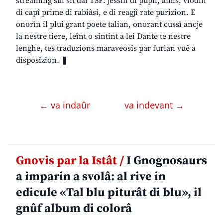
streaming sul sît dal TSF: jessìn di pupîl, amîs; viodìn
di capî prime di rabiâsi, e di reagjî rate purizion. E
onorìn il plui grant poete talian, onorant cussì ancje
la nestre tiere, leìnt o sintint a lei Dante te nestre
lenghe, tes traduzions maraveosis par furlan vuê a
disposizion. ❚
← va indaûr
va indevant →
Gnovis par la Istât /
I Gnognosaurs
a imparin a svolâ: al rive in
edicule «Tal blu piturât di blu», il
gnûf album di colorâ