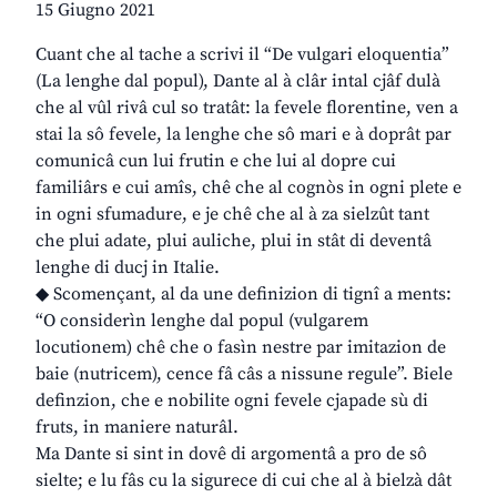
15 Giugno 2021
Cuant che al tache a scrivi il “De vulgari eloquentia”
(La lenghe dal popul), Dante al à clâr intal cjâf dulà
che al vûl rivâ cul so tratât: la fevele florentine, ven a
stai la sô fevele, la lenghe che sô mari e à doprât par
comunicâ cun lui frutin e che lui al dopre cui
familiârs e cui amîs, chê che al cognòs in ogni plete e
in ogni sfumadure, e je chê che al à za sielzût tant
che plui adate, plui auliche, plui in stât di deventâ
lenghe di ducj in Italie.
◆ Scomençant, al da une definizion di tignî a ments:
“O considerìn lenghe dal popul (vulgarem
locutionem) chê che o fasìn nestre par imitazion de
baie (nutricem), cence fâ câs a nissune regule”. Biele
definzion, che e nobilite ogni fevele cjapade sù di
fruts, in maniere naturâl.
Ma Dante si sint in dovê di argomentâ a pro de sô
sielte; e lu fâs cu la sigurece di cui che al à bielzà dât