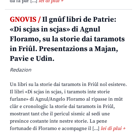
da fâ par […]
lei di plui +
GNOVIS /
Il gnûf libri de Patrie:
«Di scjas in scjas» di Agnul
Floramo, su la storie dai taramots
in Friûl. Presentazions a Majan,
Pavie e Udin.
Redazion
Un libri su la storie dai taramots in Friûl nol esisteve.
Il libri «Di scjas in scjas, i taramots inte storie
furlane» di Agnul/Angelo Floramo al ripasse in mût
clâr e cronologjic la storie dai taramots in Friûl,
mostrant tant che il pericul sismic al sedi une
presince costante inte nestre storie. La pene
fortunade di Floramo e acompagne il […]
lei di plui +