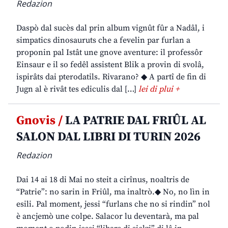
Redazion
Daspò dal sucès dal prin album vignût fûr a Nadâl, i
simpatics dinosauruts che a fevelin par furlan a
proponin pal Istât une gnove aventure: il professôr
Einsaur e il so fedêl assistent Blik a provin di svolâ,
ispirâts dai pterodatils. Rivarano? ◆ A partî de fin di
Jugn al è rivât tes ediculis dal […]
lei di plui +
Gnovis /
LA PATRIE DAL FRIÛL AL
SALON DAL LIBRI DI TURIN 2026
Redazion
Dai 14 ai 18 di Mai no steit a cirînus, noaltris de
“Patrie”: no sarin in Friûl, ma inaltrò.◆ No, no lìn in
esili. Pal moment, jessi “furlans che no si rindin” nol
è ancjemò une colpe. Salacor lu deventarà, ma pal