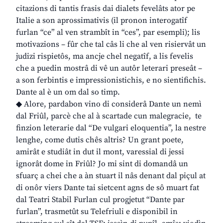
citazions di tantis frasis dai dialets fevelâts ator pe
Italie a son aprossimativis (il pronon interogatîf
furlan “ce” al ven strambît in “ces”, par esempli); lis
motivazions – fûr che tal câs li che al ven risiervât un
judizi rispietôs, ma ancje chel negatîf, a lis fevelis
che a puedin mostrâ di vê un autôr leterari preseât –
a son ferbintis e impressionistichis, e no sientifichis.
Dante al è un om dal so timp.
◆ Alore, pardabon vino di considerâ Dante un nemì
dal Friûl, parcè che al à scartade cun malegracie, te
finzion leterarie dal “De vulgari eloquentia”, la nestre
lenghe, come dutis chês altris? Un grant poete,
amirât e studiât in dut il mont, varessial di jessi
ignorât dome in Friûl? Jo mi sint di domandâ un
sfuarç a chei che a àn stuart il nâs denant dal piçul at
di onôr viers Dante tai sietcent agns de sô muart fat
dal Teatri Stabil Furlan cul progjetut “Dante par
furlan”, trasmetût su Telefriuli e disponibil in