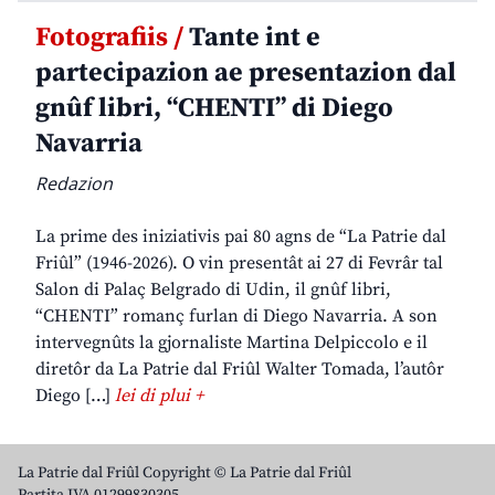
Fotografiis /
Tante int e
partecipazion ae presentazion dal
gnûf libri, “CHENTI” di Diego
Navarria
Redazion
La prime des iniziativis pai 80 agns de “La Patrie dal
Friûl” (1946-2026). O vin presentât ai 27 di Fevrâr tal
Salon di Palaç Belgrado di Udin, il gnûf libri,
“CHENTI” romanç furlan di Diego Navarria. A son
intervegnûts la gjornaliste Martina Delpiccolo e il
diretôr da La Patrie dal Friûl Walter Tomada, l’autôr
Diego […]
lei di plui +
La Patrie dal Friûl Copyright © La Patrie dal Friûl