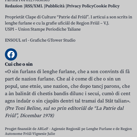
Partita IVA 01299830305
Redazion
RSS/XML
Pubblicità
Privacy Policy
Cookie Policy
Proprietât Clape di Culture “Patrie dal Friûl”. I articui a son scrits in
lenghe furlane e cu la grafie uficiâl de Regjon Friûl – V.J.
USPI – Union Stampe Periodiche Taliane
ENSOUL srl
-
Grafiche GTower Studio
Cui che o sin
«O sin furlans di lenghe furlane, che a son convints di fâ
part de nazion furlane. Che al è come dî che o sin un
popul, une etnie, une nazion, che dopo tancj parons, che
a àn balinât di chestis bandis dilunc i secui, cumò di cent
agns indaûr o sin cjapâts dentri tal tramai dal Stât talian».
(Pre Toni Beline, sul so prin editoriâl de “La Patrie dal
Friûl”, Dicembar 1978)
Progjet finanziât de ARLeF - Agjenzie Regjonâl pe Lenghe Furlane e de Regjon
Autonome Friûl-Vignesie Julie