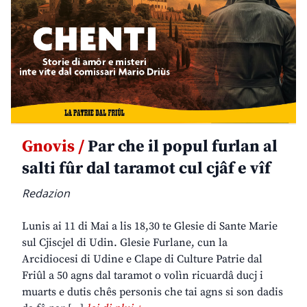
Gnovis /
Par che il popul furlan al
salti fûr dal taramot cul cjâf e vîf
Redazion
Lunis ai 11 di Mai a lis 18,30 te Glesie di Sante Marie
sul Cjiscjel di Udin. Glesie Furlane, cun la
Arcidiocesi di Udine e Clape di Culture Patrie dal
Friûl a 50 agns dal taramot o volìn ricuardâ ducj i
muarts e dutis chês personis che tai agns si son dadis