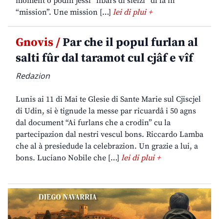
moment o podin jessi “libars di sielzi” di lâ in
“mission”. Une mission […]
lei di plui +
Gnovis /
Par che il popul furlan al
salti fûr dal taramot cul cjâf e vîf
Redazion
Lunis ai 11 di Mai te Glesie di Sante Marie sul Cjiscjel
di Udin, si è tignude la messe par ricuardâ i 50 agns
dal document “Ai furlans che a crodin” cu la
partecipazion dal nestri vescul bons. Riccardo Lamba
che al à presiedude la celebrazion. Un grazie a lui, a
bons. Luciano Nobile che […]
lei di plui +