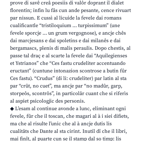
prove di savê creâ poesiis di valôr doprant il dialet
florentin; infin lu fâs cun ande pesante, cence rivuart
par nissun. E cussì al licuide la fevele dai romans
cualificantle “tristiloquium … turpissimum” (une
fevele sporcje … un grum vergognose), e ancje chês
dai marcjesans e dai spoletins e dai milanês e dai
bergamascs, plenis di malis peraulis. Dopo chestis, al
passe tal draç e al scarte la fevele dai “Aquilegienses
et Ystrianos” che “Ces fastu crudeliter accentuando
eructant” (cuntune intonazion scontrose a butin fûr
Ces fastu). “Crudus” (di li: crudeliter) par latin al sta
par “crût, no cuet”, ma ancje par “no madûr, garp,
storpeôs, scontrôs”, in particolâr cuant che si riferìs
al aspiet psicologjic des personis.
◆ L’esam al continue avonde a lunc, eliminant ogni
fevele, fûr che il toscan, che magari al à i siei difiets,
ma che al risulte l’unic che al à ancje dutis lis
cualitâts che Dante al sta cirint. Inutil dî che il libri,
mai finît, al puarte cun se il stamp dal so timp: lis