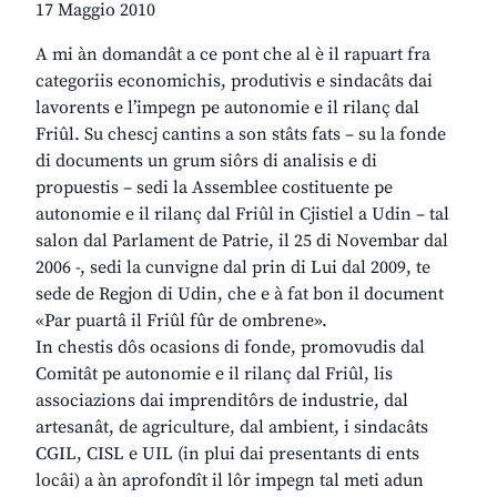
17 Maggio 2010
A mi àn domandât a ce pont che al è il rapuart fra
categoriis economichis, produtivis e sindacâts dai
lavorents e l’impegn pe autonomie e il rilanç dal
Friûl. Su chescj cantins a son stâts fats – su la fonde
di documents un grum siôrs di analisis e di
propuestis – sedi la Assemblee costituente pe
autonomie e il rilanç dal Friûl in Cjistiel a Udin – tal
salon dal Parlament de Patrie, il 25 di Novembar dal
2006 -, sedi la cunvigne dal prin di Lui dal 2009, te
sede de Regjon di Udin, che e à fat bon il document
«Par puartâ il Friûl fûr de ombrene».
In chestis dôs ocasions di fonde, promovudis dal
Comitât pe autonomie e il rilanç dal Friûl, lis
associazions dai imprenditôrs de industrie, dal
artesanât, de agriculture, dal ambient, i sindacâts
CGIL, CISL e UIL (in plui dai presentants di ents
locâi) a àn aprofondît il lôr impegn tal meti adun