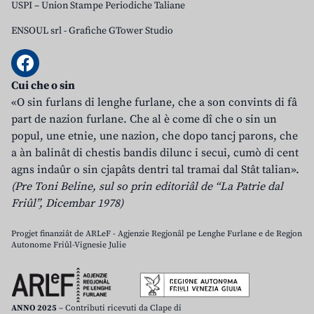
USPI – Union Stampe Periodiche Taliane
ENSOUL srl
-
Grafiche GTower Studio
Cui che o sin
«O sin furlans di lenghe furlane, che a son convints di fâ
part de nazion furlane. Che al è come dî che o sin un
popul, une etnie, une nazion, che dopo tancj parons, che
a àn balinât di chestis bandis dilunc i secui, cumò di cent
agns indaûr o sin cjapâts dentri tal tramai dal Stât talian».
(Pre Toni Beline, sul so prin editoriâl de “La Patrie dal
Friûl”, Dicembar 1978)
Progjet finanziât de ARLeF - Agjenzie Regjonâl pe Lenghe Furlane e de Regjon
Autonome Friûl-Vignesie Julie
ANNO 2025
– Contributi ricevuti da Clape di