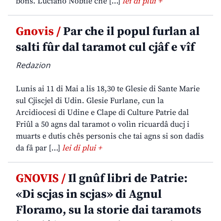
bons. Luciano Nobile che […]
lei di plui +
Gnovis /
Par che il popul furlan al
salti fûr dal taramot cul cjâf e vîf
Redazion
Lunis ai 11 di Mai a lis 18,30 te Glesie di Sante Marie
sul Cjiscjel di Udin. Glesie Furlane, cun la
Arcidiocesi di Udine e Clape di Culture Patrie dal
Friûl a 50 agns dal taramot o volìn ricuardâ ducj i
muarts e dutis chês personis che tai agns si son dadis
da fâ par […]
lei di plui +
GNOVIS /
Il gnûf libri de Patrie:
«Di scjas in scjas» di Agnul
Floramo, su la storie dai taramots