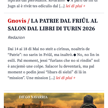
ispirâts dai pterodatils. Rivarano? ◆ A partî de fin di
Jugn al è rivât tes ediculis dal […]
lei di plui +
Gnovis /
LA PATRIE DAL FRIÛL AL
SALON DAL LIBRI DI TURIN 2026
Redazion
Dai 14 ai 18 di Mai no steit a cirînus, noaltris de
“Patrie”: no sarin in Friûl, ma inaltrò.◆ No, no lìn in
esili. Pal moment, jessi “furlans che no si rindin” nol
è ancjemò une colpe. Salacor lu deventarà, ma pal
moment o podin jessi “libars di sielzi” di lâ in
“mission”. Une mission […]
lei di plui +