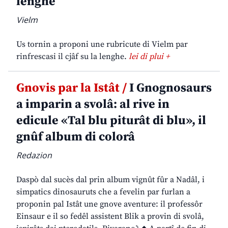
lenghe
Vielm
Us tornin a proponi une rubricute di Vielm par
rinfrescasi il cjâf su la lenghe.
lei di plui +
Gnovis par la Istât /
I Gnognosaurs
a imparin a svolâ: al rive in
edicule «Tal blu piturât di blu», il
gnûf album di colorâ
Redazion
Daspò dal sucès dal prin album vignût fûr a Nadâl, i
simpatics dinosauruts che a fevelin par furlan a
proponin pal Istât une gnove aventure: il professôr
Einsaur e il so fedêl assistent Blik a provin di svolâ,