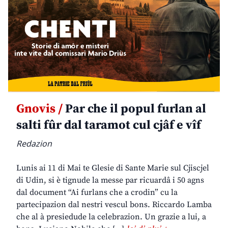
Gnovis /
Par che il popul furlan al
salti fûr dal taramot cul cjâf e vîf
Redazion
Lunis ai 11 di Mai te Glesie di Sante Marie sul Cjiscjel
di Udin, si è tignude la messe par ricuardâ i 50 agns
dal document “Ai furlans che a crodin” cu la
partecipazion dal nestri vescul bons. Riccardo Lamba
che al à presiedude la celebrazion. Un grazie a lui, a