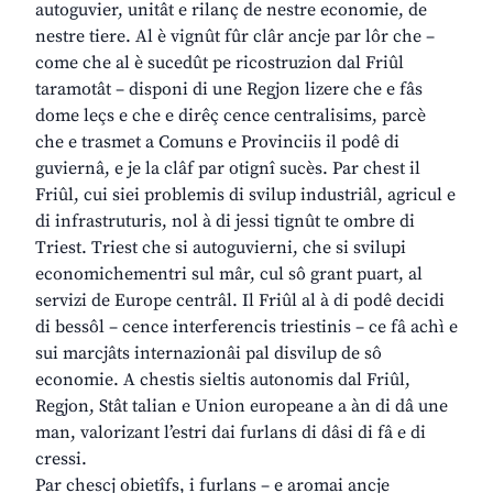
autoguvier, unitât e rilanç de nestre economie, de
nestre tiere. Al è vignût fûr clâr ancje par lôr che –
come che al è sucedût pe ricostruzion dal Friûl
taramotât – disponi di une Regjon lizere che e fâs
dome leçs e che e dirêç cence centralisims, parcè
che e trasmet a Comuns e Provinciis il podê di
guviernâ, e je la clâf par otignî sucès. Par chest il
Friûl, cui siei problemis di svilup industriâl, agricul e
di infrastruturis, nol à di jessi tignût te ombre di
Triest. Triest che si autoguvierni, che si svilupi
economichementri sul mâr, cul sô grant puart, al
servizi de Europe centrâl. Il Friûl al à di podê decidi
di bessôl – cence interferencis triestinis – ce fâ achì e
sui marcjâts internazionâi pal disvilup de sô
economie. A chestis sieltis autonomis dal Friûl,
Regjon, Stât talian e Union europeane a àn di dâ une
man, valorizant l’estri dai furlans di dâsi di fâ e di
cressi.
Par chescj obietîfs, i furlans – e aromai ancje