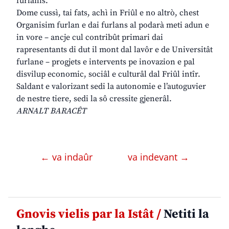
furlanis.
Dome cussì, tai fats, achì in Friûl e no altrò, chest
Organisim furlan e dai furlans al podarà meti adun e
in vore – ancje cul contribût primari dai
rapresentants di dut il mont dal lavôr e de Universitât
furlane – progjets e intervents pe inovazion e pal
disvilup economic, sociâl e culturâl dal Friûl intîr.
Saldant e valorizant sedi la autonomie e l’autoguvier
de nestre tiere, sedi la sô cressite gjenerâl.
ARNALT BARACÊT
← va indaûr
va indevant →
Gnovis vielis par la Istât /
Netiti la