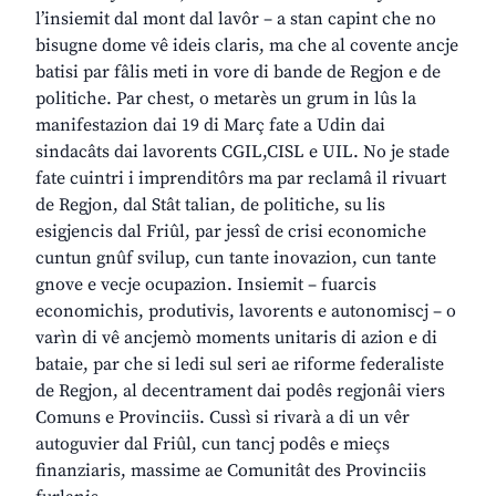
l’insiemit dal mont dal lavôr – a stan capint che no
bisugne dome vê ideis claris, ma che al covente ancje
batisi par fâlis meti in vore di bande de Regjon e de
politiche. Par chest, o metarès un grum in lûs la
manifestazion dai 19 di Març fate a Udin dai
sindacâts dai lavorents CGIL,CISL e UIL. No je stade
fate cuintri i imprenditôrs ma par reclamâ il rivuart
de Regjon, dal Stât talian, de politiche, su lis
esigjencis dal Friûl, par jessî de crisi economiche
cuntun gnûf svilup, cun tante inovazion, cun tante
gnove e vecje ocupazion. Insiemit – fuarcis
economichis, produtivis, lavorents e autonomiscj – o
varìn di vê ancjemò moments unitaris di azion e di
bataie, par che si ledi sul seri ae riforme federaliste
de Regjon, al decentrament dai podês regjonâi viers
Comuns e Provinciis. Cussì si rivarà a di un vêr
autoguvier dal Friûl, cun tancj podês e mieçs
finanziaris, massime ae Comunitât des Provinciis