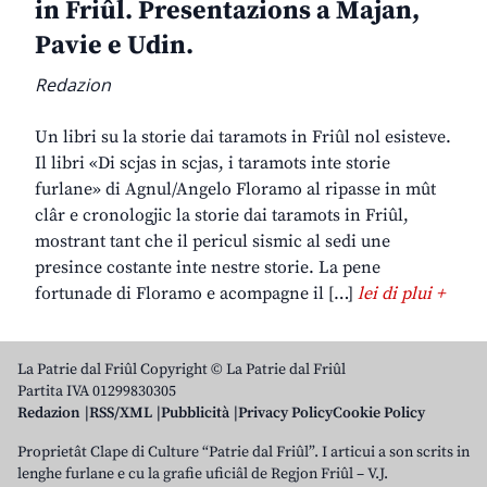
in Friûl. Presentazions a Majan,
Pavie e Udin.
Redazion
Un libri su la storie dai taramots in Friûl nol esisteve.
Il libri «Di scjas in scjas, i taramots inte storie
furlane» di Agnul/Angelo Floramo al ripasse in mût
clâr e cronologjic la storie dai taramots in Friûl,
mostrant tant che il pericul sismic al sedi une
presince costante inte nestre storie. La pene
fortunade di Floramo e acompagne il […]
lei di plui +
La Patrie dal Friûl Copyright © La Patrie dal Friûl
Partita IVA 01299830305
Redazion
RSS/XML
Pubblicità
Privacy Policy
Cookie Policy
Proprietât Clape di Culture “Patrie dal Friûl”. I articui a son scrits in
lenghe furlane e cu la grafie uficiâl de Regjon Friûl – V.J.