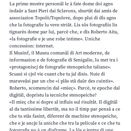
La prime mostre personâl le à fate dome doi agns
indaûr a Sant Pieri dai Sclavons, sburtât dai amîs de
associazion Topolò/Topolove, dopo plui di dîs agns
che la fotografie lu veve striât. Lis sôs fotografiis lis
tignarès dome par lui, parcè che, e dîs Roberto Aita,
«la fotografie e je une robe intime». Uniche
concession: internet.
Il Musinf, il Museu comunâl di Art moderne, de
informazion e de fotografie di Senigalie, lu met tra i
«protagoniscj de fotografie stenopeiche taliane».
Scuasi si cjol vie cuant che tu jal disis. Nuie di
maraveâsi par un che «i plâs stâ daûr des cuintis».
Roberto, scomencìn dal «mieç». Parcè, te epoche dal
digjitâl, dopristu la tecniche stenopeiche?
«Il mieç che si dopre al influìs sul risultât. Il digjitâl
al da tantissime libertât, ma no il timp par pensâ a ce
che tu stâs fasint, diferent de machine stenopeiche,
che e je ancje la uniche che tra la pelicule e ce che tu
fotografis no à un diaframe. La lûs e jentre di une