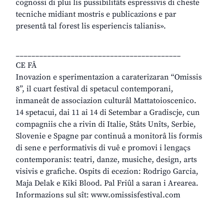
cognossi di plui lis pussibilitâts espressivis di cheste
tecniche midiant mostris e publicazions e par
presentâ tal forest lis esperiencis talianis».
__________________________________________
CE FÂ
Inovazion e sperimentazion a caraterizaran “Omissis
8”, il cuart festival di spetacul contemporani,
inmaneât de associazion culturâl Mattatoioscenico.
14 spetacui, dai 11 ai 14 di Setembar a Gradiscje, cun
compagniis che a rivin di Italie, Stâts Unîts, Serbie,
Slovenie e Spagne par continuâ a monitorâ lis formis
di sene e performativis di vuê e promovi i lengaçs
contemporanis: teatri, danze, musiche, design, arts
visivis e grafiche. Ospits di ecezion: Rodrigo Garcia,
Maja Delak e Kiki Blood. Pal Friûl a saran i Arearea.
Informazions sul sît: www.omissisfestival.com