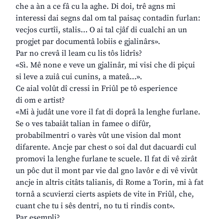
che a àn a ce fâ cu la aghe. Di doi, trê agns mi
interessi dai segns dal om tal paisaç contadin furlan:
vecjos curtîi, stalis… O ai tal cjâf di cualchi an un
progjet par documentâ lobiis e gjalinârs».
Par no crevâ il leam cu lis tôs lidrîs?
«Sì. Mê none e veve un gjalinâr, mi visi che di piçui
si leve a zuiâ cui cunins, a mateâ…».
Ce aial volût dî cressi in Friûl pe tô esperience
di om e artist?
«Mi à judât une vore il fat di doprâ la lenghe furlane.
Se o ves tabaiât talian in famee o difûr,
probabilmentri o varès vût une vision dal mont
difarente. Ancje par chest o soi dal dut dacuardi cul
promovi la lenghe furlane te scuele. Il fat di vê zirât
un pôc dut il mont par vie dal gno lavôr e di vê vivût
ancje in altris citâts talianis, di Rome a Torin, mi à fat
tornâ a scuvierzi cierts aspiets de vite in Friûl, che,
cuant che tu i sês dentri, no tu ti rindis cont».
Par esempli?