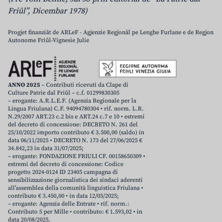
Friûl”, Dicembar 1978)
Progjet finanziât de ARLeF - Agjenzie Regjonâl pe Lenghe Furlane e de Regjon
Autonome Friûl-Vignesie Julie
ANNO 2025
– Contributi ricevuti da Clape di
Culture Patrie dal Friûl – c.f. 01299830305
– erogante: A.R.L.E.F. (Agenzia Regionale per la
Lingua Friulana) C.F. 94094780304 • rif. norm. L.R.
N.29/2007 ART.23 c.2 bis e ART.24 c.7 e 10 • estremi
del decreto di concessione: DECRETO N. 261 del
25/10/2022 importo contributo € 3.500,00 (saldo) in
data 06/11/2025 • DECRETO N. 173 del 27/06/2025 €
34.842,23 in data 31/07/2025;
– erogante: FONDAZIONE FRIULI CF. 00158650309 •
estremi del decreto di concessione: Codice
progetto 2024-0124 ID 23405 campagna di
sensibilizzazione giornalistica dei sindaci aderenti
all’assemblea della comunità linguistica Friulana •
contributo € 3.450,00 • in data 12/05/2025;
– erogante: Agenzia delle Entrate • rif. norm.:
Contributo 5 per Mille • contributo: € 1.593,02 • in
data 20/08/2025.