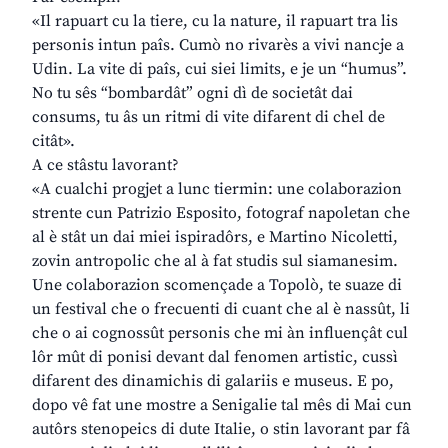
«Il rapuart cu la tiere, cu la nature, il rapuart tra lis
personis intun paîs. Cumò no rivarès a vivi nancje a
Udin. La vite di paîs, cui siei limits, e je un “humus”.
No tu sês “bombardât” ogni dì de societât dai
consums, tu âs un ritmi di vite difarent di chel de
citât».
A ce stâstu lavorant?
«A cualchi progjet a lunc tiermin: une colaborazion
strente cun Patrizio Esposito, fotograf napoletan che
al è stât un dai miei ispiradôrs, e Martino Nicoletti,
zovin antropolic che al à fat studis sul siamanesim.
Une colaborazion scomençade a Topolò, te suaze di
un festival che o frecuenti di cuant che al è nassût, li
che o ai cognossût personis che mi àn influençât cul
lôr mût di ponisi devant dal fenomen artistic, cussì
difarent des dinamichis di galariis e museus. E po,
dopo vê fat une mostre a Senigalie tal mês di Mai cun
autôrs stenopeics di dute Italie, o stin lavorant par fâ