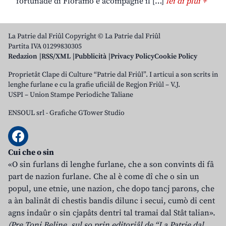
fortunade di Floramo e acompagne il […]
lei di plui +
La Patrie dal Friûl Copyright © La Patrie dal Friûl
Partita IVA 01299830305
Redazion
RSS/XML
Pubblicità
Privacy Policy
Cookie Policy
Proprietât Clape di Culture “Patrie dal Friûl”. I articui a son scrits in
lenghe furlane e cu la grafie uficiâl de Regjon Friûl – V.J.
USPI – Union Stampe Periodiche Taliane
ENSOUL srl
-
Grafiche GTower Studio
Cui che o sin
«O sin furlans di lenghe furlane, che a son convints di fâ
part de nazion furlane. Che al è come dî che o sin un
popul, une etnie, une nazion, che dopo tancj parons, che
a àn balinât di chestis bandis dilunc i secui, cumò di cent
agns indaûr o sin cjapâts dentri tal tramai dal Stât talian».
(Pre Toni Beline, sul so prin editoriâl de “La Patrie dal