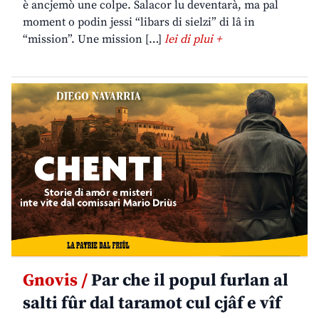
è ancjemò une colpe. Salacor lu deventarà, ma pal
moment o podin jessi “libars di sielzi” di lâ in
“mission”. Une mission […]
lei di plui +
Gnovis /
Par che il popul furlan al
salti fûr dal taramot cul cjâf e vîf