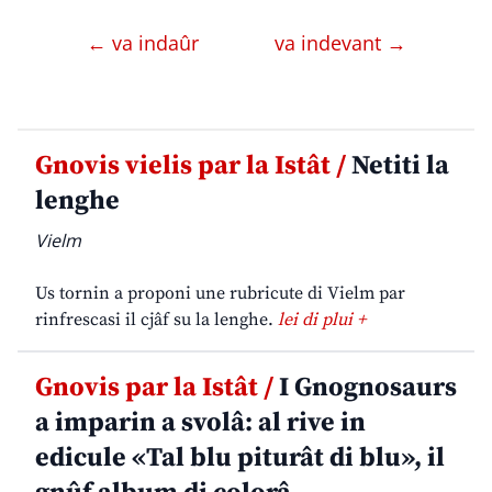
← va indaûr
va indevant →
Gnovis vielis par la Istât /
Netiti la
lenghe
Vielm
Us tornin a proponi une rubricute di Vielm par
rinfrescasi il cjâf su la lenghe.
lei di plui +
Gnovis par la Istât /
I Gnognosaurs
a imparin a svolâ: al rive in
edicule «Tal blu piturât di blu», il