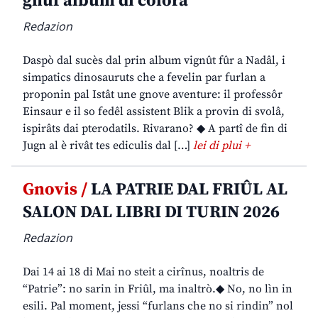
gnûf album di colorâ
Redazion
Daspò dal sucès dal prin album vignût fûr a Nadâl, i
simpatics dinosauruts che a fevelin par furlan a
proponin pal Istât une gnove aventure: il professôr
Einsaur e il so fedêl assistent Blik a provin di svolâ,
ispirâts dai pterodatils. Rivarano? ◆ A partî de fin di
Jugn al è rivât tes ediculis dal […]
lei di plui +
Gnovis /
LA PATRIE DAL FRIÛL AL
SALON DAL LIBRI DI TURIN 2026
Redazion
Dai 14 ai 18 di Mai no steit a cirînus, noaltris de
“Patrie”: no sarin in Friûl, ma inaltrò.◆ No, no lìn in
esili. Pal moment, jessi “furlans che no si rindin” nol