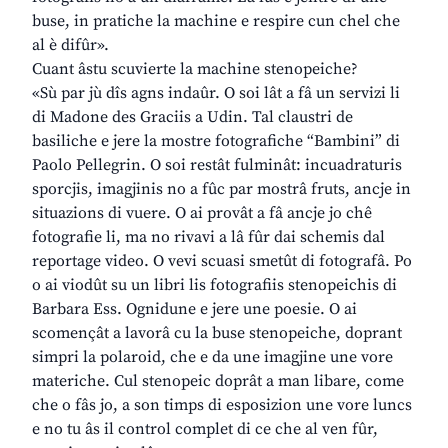
buse, in pratiche la machine e respire cun chel che
al è difûr».
Cuant âstu scuvierte la machine stenopeiche?
«Sù par jù dîs agns indaûr. O soi lât a fâ un servizi li
di Madone des Graciis a Udin. Tal claustri de
basiliche e jere la mostre fotografiche “Bambini” di
Paolo Pellegrin. O soi restât fulminât: incuadraturis
sporcjis, imagjinis no a fûc par mostrâ fruts, ancje in
situazions di vuere. O ai provât a fâ ancje jo chê
fotografie li, ma no rivavi a lâ fûr dai schemis dal
reportage video. O vevi scuasi smetût di fotografâ. Po
o ai viodût su un libri lis fotografiis stenopeichis di
Barbara Ess. Ognidune e jere une poesie. O ai
scomençât a lavorâ cu la buse stenopeiche, doprant
simpri la polaroid, che e da une imagjine une vore
materiche. Cul stenopeic doprât a man libare, come
che o fâs jo, a son timps di esposizion une vore luncs
e no tu âs il control complet di ce che al ven fûr,