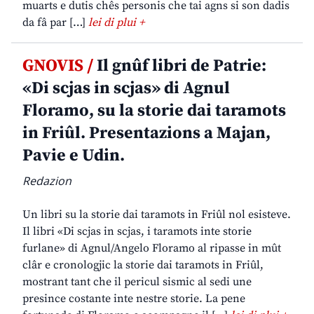
muarts e dutis chês personis che tai agns si son dadis
da fâ par […]
lei di plui +
GNOVIS /
Il gnûf libri de Patrie:
«Di scjas in scjas» di Agnul
Floramo, su la storie dai taramots
in Friûl. Presentazions a Majan,
Pavie e Udin.
Redazion
Un libri su la storie dai taramots in Friûl nol esisteve.
Il libri «Di scjas in scjas, i taramots inte storie
furlane» di Agnul/Angelo Floramo al ripasse in mût
clâr e cronologjic la storie dai taramots in Friûl,
mostrant tant che il pericul sismic al sedi une
presince costante inte nestre storie. La pene