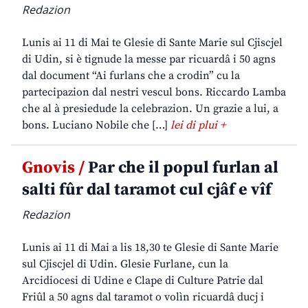
Redazion
Lunis ai 11 di Mai te Glesie di Sante Marie sul Cjiscjel
di Udin, si è tignude la messe par ricuardâ i 50 agns
dal document “Ai furlans che a crodin” cu la
partecipazion dal nestri vescul bons. Riccardo Lamba
che al à presiedude la celebrazion. Un grazie a lui, a
bons. Luciano Nobile che […]
lei di plui +
Gnovis /
Par che il popul furlan al
salti fûr dal taramot cul cjâf e vîf
Redazion
Lunis ai 11 di Mai a lis 18,30 te Glesie di Sante Marie
sul Cjiscjel di Udin. Glesie Furlane, cun la
Arcidiocesi di Udine e Clape di Culture Patrie dal
Friûl a 50 agns dal taramot o volìn ricuardâ ducj i