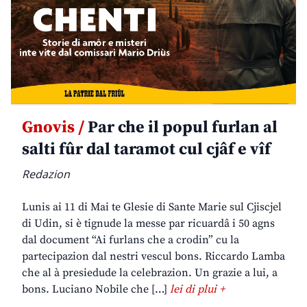
Gnovis /
Par che il popul furlan al
salti fûr dal taramot cul cjâf e vîf
Redazion
Lunis ai 11 di Mai te Glesie di Sante Marie sul Cjiscjel
di Udin, si è tignude la messe par ricuardâ i 50 agns
dal document “Ai furlans che a crodin” cu la
partecipazion dal nestri vescul bons. Riccardo Lamba
che al à presiedude la celebrazion. Un grazie a lui, a
bons. Luciano Nobile che […]
lei di plui +