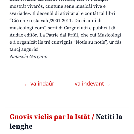
mostrât vivarôs, cuntune sene musicâl vive e
svariade». Il decenâl di ativitât al è contât tal libri
“Ciò che resta vale/2001-2011: Dieci anni di
musicologi.com”, scrit di Cargnelutti e publicât di
Audax editôr. La Patrie dal Friûl, che cui Musicologi
e à organizât lis trê cunvignis “Notis su notis”, ur fâs
tancj auguris!
Natascia Gargano
← va indaûr
va indevant →
Gnovis vielis par la Istât /
Netiti la
lenghe