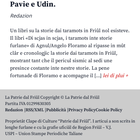
Pavie e Udin.
Redazion
Un libri su la storie dai taramots in Friûl nol esisteve.
Il libri «Di scjas in scjas, i taramots inte storie
furlane» di Agnul/Angelo Floramo al ripasse in mût
clâr e cronologjic la storie dai taramots in Friûl,
mostrant tant che il pericul sismic al sedi une
presince costante inte nestre storie. La pene
fortunade di Floramo e acompagne il […]
lei di plui +
La Patrie dal Friûl Copyright © La Patrie dal Friûl
Partita IVA 01299830305
Redazion
RSS/XML
Pubblicità
Privacy Policy
Cookie Policy
Proprietât Clape di Culture “Patrie dal Friûl”. I articui a son scrits in
lenghe furlane e cu la grafie uficiâl de Regjon Friûl – V.J.
USPI – Union Stampe Periodiche Taliane