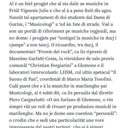
Al è un biel progjet che al sta daûr ae musiche in
Friûl Vignesie Julie e che al à a pene finît dîs agns.
Nassût tal apartament di doi students dal Dams di
Gurize, i “Musicologi” a ‘nd àn fate di strade. Vuê a
son un portâl di riferiment pe musiche regjonâl, ma
no dome: i progjets par “sostignî la musiche in ducj i
cjamps” a son tancj. O ricuardìn, tra ducj, il
documentari “Fronte del rock”, cu lis ripresis di
Massimo Garlatti-Costa, la vierzidure de sale provis
comunâl “Christian Forgiarini” a Glemone e il
laboratori interscolastic LIISM, cul ultin spetacul “Il
Suono di Pan”, coordenât di Marco Maria Tosolini.
Cuâl puest che e à la musiche in marilenghe pai
Musicologi, al è subit dit, cu lis peraulis dal diretôr
Piero Cargnelutti: «O sin furlans di Glemone, o vin
simpri vût un voli di rivuart pe produzion musicâl in
marilenghe. Ma no je dome une cuestion “personâl”:
o crodìn che e sedi une particolaritât une vore
interessante dal nestri teritori, che si è simpri