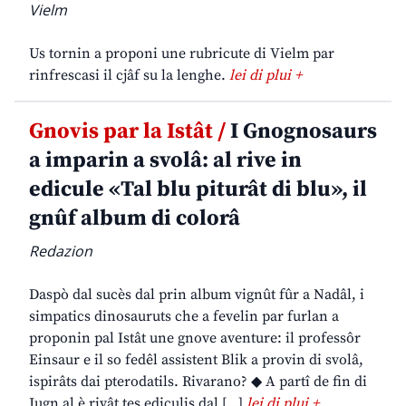
Vielm
Us tornin a proponi une rubricute di Vielm par
rinfrescasi il cjâf su la lenghe.
lei di plui +
Gnovis par la Istât /
I Gnognosaurs
a imparin a svolâ: al rive in
edicule «Tal blu piturât di blu», il
gnûf album di colorâ
Redazion
Daspò dal sucès dal prin album vignût fûr a Nadâl, i
simpatics dinosauruts che a fevelin par furlan a
proponin pal Istât une gnove aventure: il professôr
Einsaur e il so fedêl assistent Blik a provin di svolâ,
ispirâts dai pterodatils. Rivarano? ◆ A partî de fin di
Jugn al è rivât tes ediculis dal […]
lei di plui +