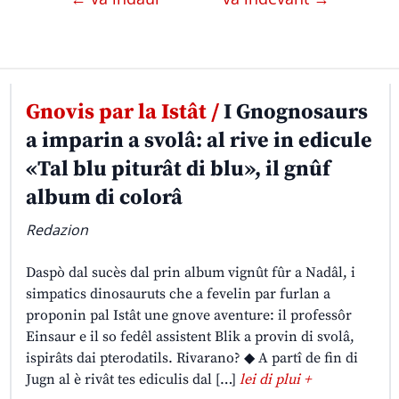
Gnovis par la Istât /
I Gnognosaurs
a imparin a svolâ: al rive in edicule
«Tal blu piturât di blu», il gnûf
album di colorâ
Redazion
Daspò dal sucès dal prin album vignût fûr a Nadâl, i
simpatics dinosauruts che a fevelin par furlan a
proponin pal Istât une gnove aventure: il professôr
Einsaur e il so fedêl assistent Blik a provin di svolâ,
ispirâts dai pterodatils. Rivarano? ◆ A partî de fin di
Jugn al è rivât tes ediculis dal […]
lei di plui +