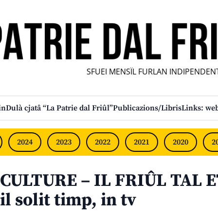
SFUEI MENSÎL FURLAN INDIPENDENT •
in
Dulà cjatâ “La Patrie dal Friûl”
Publicazions/Libris
Links: web
2024
2023
2022
2021
2020
2
CULTURE – IL FRIÛL TAL E
il solit timp, in tv