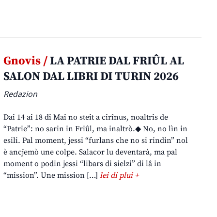
Gnovis /
LA PATRIE DAL FRIÛL AL
SALON DAL LIBRI DI TURIN 2026
Redazion
Dai 14 ai 18 di Mai no steit a cirînus, noaltris de
“Patrie”: no sarin in Friûl, ma inaltrò.◆ No, no lìn in
esili. Pal moment, jessi “furlans che no si rindin” nol
è ancjemò une colpe. Salacor lu deventarà, ma pal
moment o podin jessi “libars di sielzi” di lâ in
“mission”. Une mission […]
lei di plui +