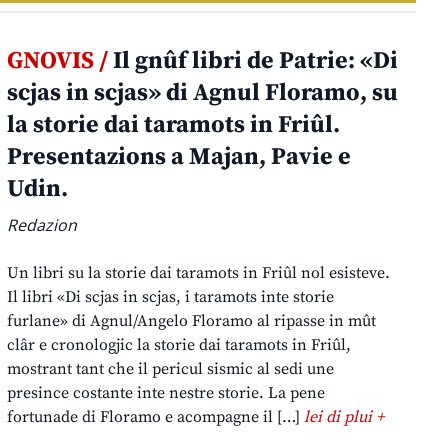
GNOVIS /
Il gnûf libri de Patrie: «Di
scjas in scjas» di Agnul Floramo, su
la storie dai taramots in Friûl.
Presentazions a Majan, Pavie e
Udin.
Redazion
Un libri su la storie dai taramots in Friûl nol esisteve.
Il libri «Di scjas in scjas, i taramots inte storie
furlane» di Agnul/Angelo Floramo al ripasse in mût
clâr e cronologjic la storie dai taramots in Friûl,
mostrant tant che il pericul sismic al sedi une
presince costante inte nestre storie. La pene
fortunade di Floramo e acompagne il […]
lei di plui +