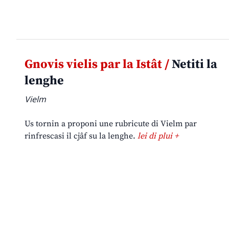
Gnovis vielis par la Istât /
Netiti la
lenghe
Vielm
Us tornin a proponi une rubricute di Vielm par
rinfrescasi il cjâf su la lenghe.
lei di plui +