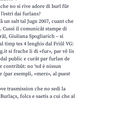
che no si rive adore di burî fûr
l’estri dai furlans?
fâ un salt tal Jugn 2007, cuant che
l. Cussì il comunicât stampe di
râl, Giuliana Spogliarich – si
al timp tes 4 lenghis dal Friûl VG:
it si frache li di «fur», par vê lis
 dal public e curât par furlan de
r contribût: no ‘nd è nissun
ôr (par esempli, «merz», al puest
ve trasmission che no sedi la
Burlaçs, folcs e saetis a cui che al