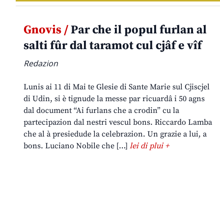
Gnovis /
Par che il popul furlan al
salti fûr dal taramot cul cjâf e vîf
Redazion
Lunis ai 11 di Mai te Glesie di Sante Marie sul Cjiscjel
di Udin, si è tignude la messe par ricuardâ i 50 agns
dal document “Ai furlans che a crodin” cu la
partecipazion dal nestri vescul bons. Riccardo Lamba
che al à presiedude la celebrazion. Un grazie a lui, a
bons. Luciano Nobile che […]
lei di plui +