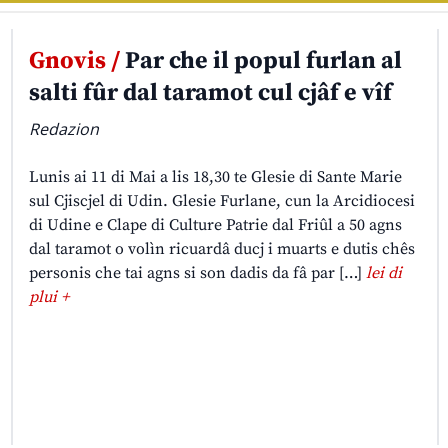
Gnovis /
Par che il popul furlan al
salti fûr dal taramot cul cjâf e vîf
Redazion
Lunis ai 11 di Mai a lis 18,30 te Glesie di Sante Marie
sul Cjiscjel di Udin. Glesie Furlane, cun la Arcidiocesi
di Udine e Clape di Culture Patrie dal Friûl a 50 agns
dal taramot o volìn ricuardâ ducj i muarts e dutis chês
personis che tai agns si son dadis da fâ par […]
lei di
plui +