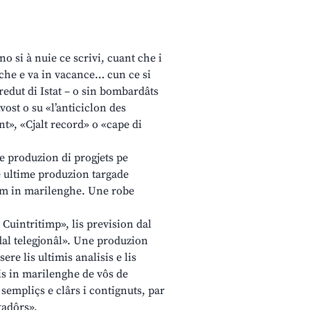
no si à nuie ce scrivi, cuant che i
iche e va in vacance… cun ce si
oredut di Istat – o sin bombardâts
ost o su «l’anticiclon des
t», «Cjalt record» o «cape di
pe produzion di progjets pe
e ultime produzion targade
ram in marilenghe. Une robe
Cuintritimp», lis prevision dal
 dal telegjonâl». Une produzion
re lis ultimis analisis e lis
tis in marilenghe de vôs de
, sempliçs e clârs i contignuts, par
tadôrs».