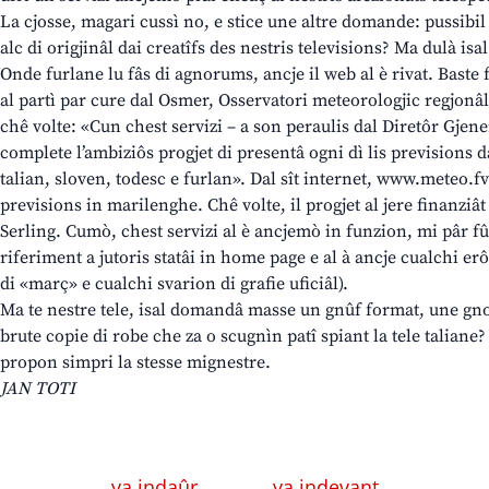
La cjosse, magari cussì no, e stice une altre domande: pussibil 
alc di origjinâl dai creatîfs des nestris televisions? Ma dulà isal 
Onde furlane lu fâs di agnorums, ancje il web al è rivat. Baste 
al partì par cure dal Osmer, Osservatori meteorologjic regjonâ
chê volte: «Cun chest servizi – a son peraulis dal Diretôr Gjene
complete l’ambiziôs progjet di presentâ ogni dì lis previsions d
talian, sloven, todesc e furlan». Dal sît internet, www.meteo.fvg.
previsions in marilenghe. Chê volte, il progjet al jere finanziât
Serling. Cumò, chest servizi al è ancjemò in funzion, mi pâr fû
riferiment a jutoris statâi in home page e al à ancje cualchi er
di «març» e cualchi svarion di grafie uficiâl).
Ma te nestre tele, isal domandâ masse un gnûf format, une gno
brute copie di robe che za o scugnìn patî spiant la tele taliane? 
propon simpri la stesse mignestre.
JAN TOTI
← va indaûr
va indevant →