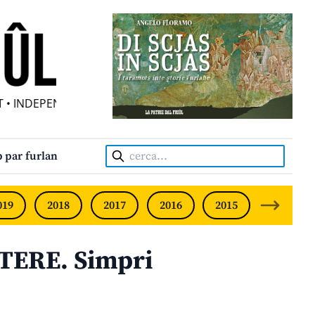
 INDEPENDENT FRIULIAN MONTHLY • NEODVISNI FURLANSKI
Cerca:
 par furlan
019
2018
2017
2016
2015
2014
TERE. Simpri