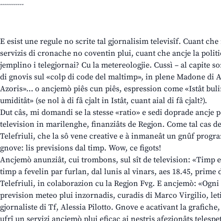
............
E esist une regule no scrite tal gjornalisim televisîf. Cuant che 
servizis di cronache no coventin plui, cuant che ancje la polit
jemplino i telegjornai? Cu la metereologjie. Cussì – al capite s
di gnovis sul «colp di code del maltimp», in plene Madone di Av
Azoris»… o ancjemò piês cun piês, espression come «Istât bulin
umiditât» (se nol à di fâ cjalt in Istât, cuant aial di fâ cjalt?).
Dut câs, mi domandi se la stesse «ratio» e sedi doprade ancje 
television in marilenghe, finanziâts de Regjon. Come tal cas d
Telefriuli, che la sô vene creative e à inmaneât un gnûf prog
gnove: lis previsions dal timp. Wow, ce figots!
Ancjemò anunziât, cui trombons, sul sît de television: «Timp e 
timp a fevelin par furlan, dal lunis al vinars, aes 18.45, prime
Telefriuli, in colaborazion cu la Regjon Fvg. E ancjemò: «Ogni se
prevision meteo plui inzornadis, curadis di Marco Virgilio, le
gjornaliste di Tf, Alessia Pilotto. Gnove e acativant la grafiche
ufrî un servizi ancjemò plui eficaç ai nestris afezionâts telespe