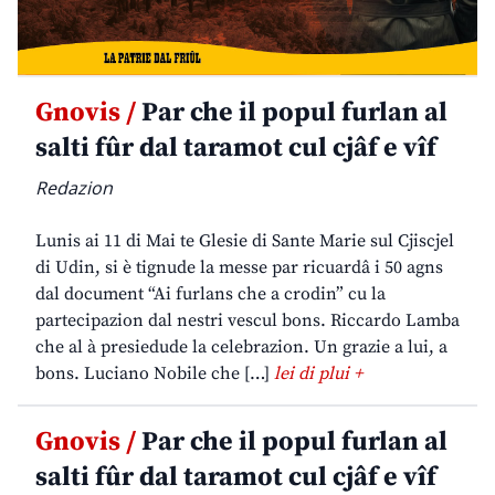
Gnovis /
Par che il popul furlan al
salti fûr dal taramot cul cjâf e vîf
Redazion
Lunis ai 11 di Mai te Glesie di Sante Marie sul Cjiscjel
di Udin, si è tignude la messe par ricuardâ i 50 agns
dal document “Ai furlans che a crodin” cu la
partecipazion dal nestri vescul bons. Riccardo Lamba
che al à presiedude la celebrazion. Un grazie a lui, a
bons. Luciano Nobile che […]
lei di plui +
Gnovis /
Par che il popul furlan al
salti fûr dal taramot cul cjâf e vîf