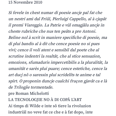
15 Novembre 2010
Si fevele in chest numar di poesie ancje pal fat che
un nestri amì dal Friûl, Pierluigi Cappello, al à cjapât
il premi Viareggio. La Patrie e vûl omagjâlu ancje in
cheste rubriche che nus ten peâts a pre Antoni.
Beline nol à scrit in maniere specifiche di poesie, ma
di plui bandis al à dit che cence poesie no si pues
vivi; cence il voli atent e sensibil dal poete che al
scrutine indentri la realtât, che al stice sensazion,
emozions, sfumaduris impercetibilis a la pluralitât, la
umanitât e sarès plui puare; cence estetiche, cence la
art ducj nô o saressin plui scridelîts te anime e tal
spirt. O proponìn duncje cualchi fruçon gjavât ca e là
de Trilogjie tormentade.
pre Roman Michelotti
LA TECNOLOGJIE NO À DI COPÂ L’ART
Ai timps di Wilde e inte sô tiere la rivoluzion
industriâl no veve fat ce che e à fat dopo, inte