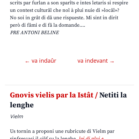
scrits par furlan a son sparîts e intes letaris si respire
un contest culturâl che nol à plui nuie di »locâl»?
No soi in grât di dâ une rispueste. Mi sint in dirit
però di fâmi e di fâ la domande….
PRE ANTONI BELINE
← va indaûr
va indevant →
Gnovis vielis par la Istât /
Netiti la
lenghe
Vielm
Us tornin a proponi une rubricute di Vielm par
rinfrescasi il cjâf su la lenghe.
lei di plui +