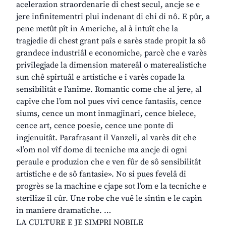
acelerazion straordenarie di chest secul, ancje se e
jere infinitementri plui indenant di chi di nô. E pûr, a
pene metût pît in Americhe, al à intuît che la
tragjedie di chest grant paîs e sarès stade propit la sô
grandece industriâl e economiche, parcè che e varès
privilegjade la dimension matereâl o materealistiche
sun chê spirtuâl e artistiche e i varès copade la
sensibilitât e l’anime. Romantic come che al jere, al
capive che l’om nol pues vivi cence fantasiis, cence
siums, cence un mont inmagjinari, cence bielece,
cence art, cence poesie, cence une ponte di
ingjenuitât. Parafrasant il Vanzeli, al varès dit che
«l’om nol vîf dome di tecniche ma ancje di ogni
peraule e produzion che e ven fûr de sô sensibilitât
artistiche e de sô fantasie». No si pues fevelâ di
progrès se la machine e cjape sot l’om e la tecniche e
sterilize il cûr. Une robe che vuê le sintìn e le capìn
in maniere dramatiche. …
LA CULTURE E JE SIMPRI NOBILE