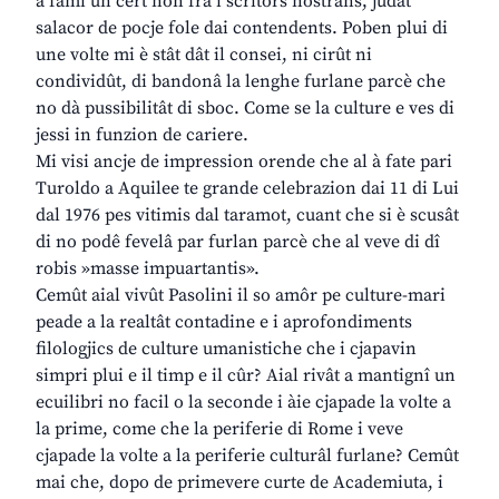
a fâmi un cert non fra i scritôrs nostrans, judât
salacor de pocje fole dai contendents. Poben plui di
une volte mi è stât dât il consei, ni cirût ni
condividût, di bandonâ la lenghe furlane parcè che
no dà pussibilitât di sboc. Come se la culture e ves di
jessi in funzion de cariere.
Mi visi ancje de impression orende che al à fate pari
Turoldo a Aquilee te grande celebrazion dai 11 di Lui
dal 1976 pes vitimis dal taramot, cuant che si è scusât
di no podê fevelâ par furlan parcè che al veve di dî
robis »masse impuartantis».
Cemût aial vivût Pasolini il so amôr pe culture-mari
peade a la realtât contadine e i aprofondiments
filologjics de culture umanistiche che i cjapavin
simpri plui e il timp e il cûr? Aial rivât a mantignî un
ecuilibri no facil o la seconde i àie cjapade la volte a
la prime, come che la periferie di Rome i veve
cjapade la volte a la periferie culturâl furlane? Cemût
mai che, dopo de primevere curte de Academiuta, i