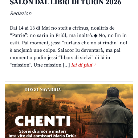
SALON DAL LIBRI DI TURIN 2026
Redazion
Dai 14 ai 18 di Mai no steit a cirînus, noaltris de
“Patrie”: no sarin in Friûl, ma inaltrò.◆ No, no lìn in
esili. Pal moment, jessi “furlans che no si rindin” nol
è ancjemò une colpe. Salacor lu deventarà, ma pal
moment o podin jessi “libars di sielzi” di lâ in
“mission”. Une mission […]
lei di plui +