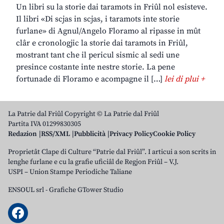
Un libri su la storie dai taramots in Friûl nol esisteve.
Il libri «Di scjas in scjas, i taramots inte storie
furlane» di Agnul/Angelo Floramo al ripasse in mût
clâr e cronologjic la storie dai taramots in Friûl,
mostrant tant che il pericul sismic al sedi une
presince costante inte nestre storie. La pene
fortunade di Floramo e acompagne il […]
lei di plui +
La Patrie dal Friûl Copyright © La Patrie dal Friûl
Partita IVA 01299830305
Redazion
RSS/XML
Pubblicità
Privacy Policy
Cookie Policy
Proprietât Clape di Culture “Patrie dal Friûl”. I articui a son scrits in
lenghe furlane e cu la grafie uficiâl de Regjon Friûl – V.J.
USPI – Union Stampe Periodiche Taliane
ENSOUL srl
-
Grafiche GTower Studio