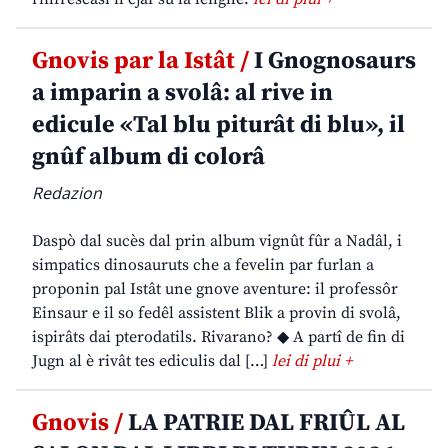
Gnovis par la Istât /
I Gnognosaurs
a imparin a svolâ: al rive in
edicule «Tal blu piturât di blu», il
gnûf album di colorâ
Redazion
Daspò dal sucès dal prin album vignût fûr a Nadâl, i
simpatics dinosauruts che a fevelin par furlan a
proponin pal Istât une gnove aventure: il professôr
Einsaur e il so fedêl assistent Blik a provin di svolâ,
ispirâts dai pterodatils. Rivarano? ◆ A partî de fin di
Jugn al è rivât tes ediculis dal […]
lei di plui +
Gnovis /
LA PATRIE DAL FRIÛL AL