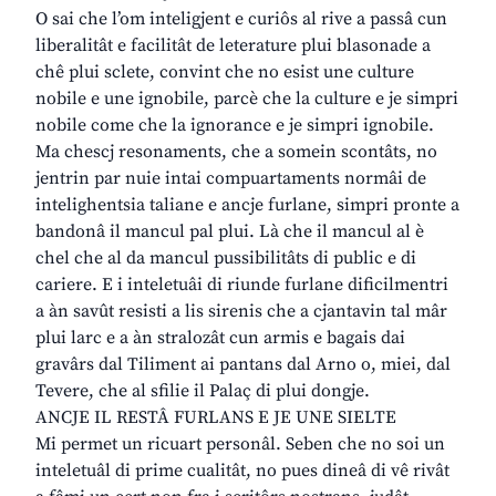
O sai che l’om inteligjent e curiôs al rive a passâ cun
liberalitât e facilitât de leterature plui blasonade a
chê plui sclete, convint che no esist une culture
nobile e une ignobile, parcè che la culture e je simpri
nobile come che la ignorance e je simpri ignobile.
Ma chescj resonaments, che a somein scontâts, no
jentrin par nuie intai compuartaments normâi de
intelighentsia taliane e ancje furlane, simpri pronte a
bandonâ il mancul pal plui. Là che il mancul al è
chel che al da mancul pussibilitâts di public e di
cariere. E i inteletuâi di riunde furlane dificilmentri
a àn savût resisti a lis sirenis che a cjantavin tal mâr
plui larc e a àn stralozât cun armis e bagais dai
gravârs dal Tiliment ai pantans dal Arno o, miei, dal
Tevere, che al sfilie il Palaç di plui dongje.
ANCJE IL RESTÂ FURLANS E JE UNE SIELTE
Mi permet un ricuart personâl. Seben che no soi un
inteletuâl di prime cualitât, no pues dineâ di vê rivât