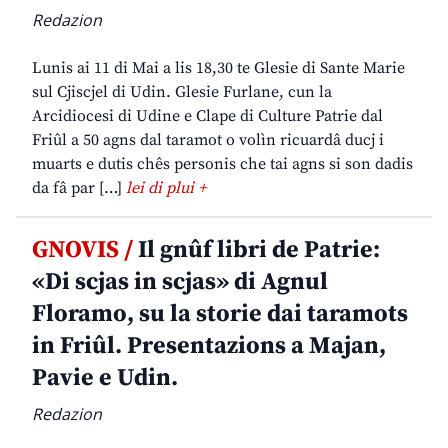
Redazion
Lunis ai 11 di Mai a lis 18,30 te Glesie di Sante Marie
sul Cjiscjel di Udin. Glesie Furlane, cun la
Arcidiocesi di Udine e Clape di Culture Patrie dal
Friûl a 50 agns dal taramot o volìn ricuardâ ducj i
muarts e dutis chês personis che tai agns si son dadis
da fâ par […]
lei di plui +
GNOVIS /
Il gnûf libri de Patrie:
«Di scjas in scjas» di Agnul
Floramo, su la storie dai taramots
in Friûl. Presentazions a Majan,
Pavie e Udin.
Redazion