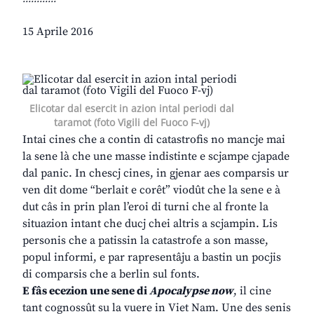
15 Aprile 2016
Elicotar dal esercit in azion intal periodi dal
taramot (foto Vigili del Fuoco F-vj)
Intai cines che a contin di catastrofis no mancje mai
la sene là che une masse indistinte e scjampe cjapade
dal panic. In chescj cines, in gjenar aes comparsis ur
ven dit dome “berlait e corêt” viodût che la sene e à
dut câs in prin plan l’eroi di turni che al fronte la
situazion intant che ducj chei altris a scjampin. Lis
personis che a patissin la catastrofe a son masse,
popul informi, e par rapresentâju a bastin un pocjis
di comparsis che a berlin sul fonts.
E fâs ecezion une sene di
Apocalypse now
, il cine
tant cognossût su la vuere in Viet Nam. Une des senis