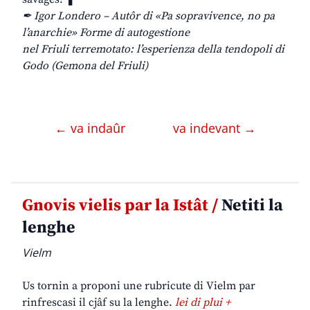
✒ Igor Londero – Autôr di «Pa sopravivence, no pa
l’anarchie» Forme di autogestione
nel Friuli terremotato: l’esperienza della tendopoli di
Godo (Gemona del Friuli)
← va indaûr
va indevant →
Gnovis vielis par la Istât /
Netiti la
lenghe
Vielm
Us tornin a proponi une rubricute di Vielm par
rinfrescasi il cjâf su la lenghe.
lei di plui +