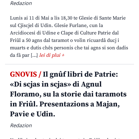
Redazion
Lunis ai 11 di Mai a lis 18,30 te Glesie di Sante Marie
sul Cjiscjel di Udin. Glesie Furlane, cun la
Arcidiocesi di Udine e Clape di Culture Patrie dal
Friûl a 50 agns dal taramot o volìn ricuardâ ducj i
muarts e dutis chês personis che tai agns si son dadis
da fâ par […]
lei di plui +
GNOVIS /
Il gnûf libri de Patrie:
«Di scjas in scjas» di Agnul
Floramo, su la storie dai taramots
in Friûl. Presentazions a Majan,
Pavie e Udin.
Redazion