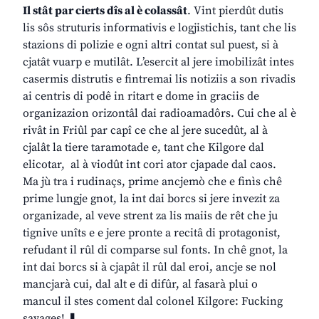
Il stât par cierts dîs al è colassât
. Vint pierdût dutis
lis sôs struturis informativis e logjistichis, tant che lis
stazions di polizie e ogni altri contat sul puest, si à
cjatât vuarp e mutilât. L’esercit al jere imobilizât intes
casermis distrutis e fintremai lis notiziis a son rivadis
ai centris di podê in ritart e dome in graciis de
organizazion orizontâl dai radioamadôrs. Cui che al è
rivât in Friûl par capî ce che al jere sucedût, al à
cjalât la tiere taramotade e, tant che Kilgore dal
elicotar, al à viodût int cori ator cjapade dal caos.
Ma jù tra i rudinaçs, prime ancjemò che e finìs chê
prime lungje gnot, la int dai borcs si jere invezit za
organizade, al veve strent za lis maiis de rêt che ju
tignive unîts e e jere pronte a recitâ di protagonist,
refudant il rûl di comparse sul fonts. In chê gnot, la
int dai borcs si à cjapât il rûl dal eroi, ancje se nol
mancjarà cui, dal alt e di difûr, al fasarà plui o
mancul il stes coment dal colonel Kilgore: Fucking
savages! ❚