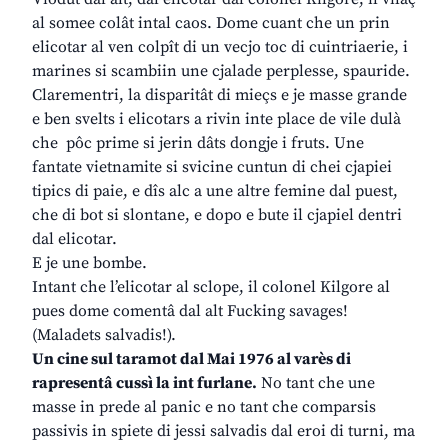
al somee colât intal caos. Dome cuant che un prin
elicotar al ven colpît di un vecjo toc di cuintriaerie, i
marines si scambiin une cjalade perplesse, spauride.
Clarementri, la disparitât di mieçs e je masse grande
e ben svelts i elicotars a rivin inte place de vile dulà
che pôc prime si jerin dâts dongje i fruts. Une
fantate vietnamite si svicine cuntun di chei cjapiei
tipics di paie, e dîs alc a une altre femine dal puest,
che di bot si slontane, e dopo e bute il cjapiel dentri
dal elicotar.
E je une bombe.
Intant che l’elicotar al sclope, il colonel Kilgore al
pues dome comentâ dal alt Fucking savages!
(Maladets salvadis!).
Un cine sul taramot dal Mai 1976 al varès di
rapresentâ cussì la int furlane.
No tant che une
masse in prede al panic e no tant che comparsis
passivis in spiete di jessi salvadis dal eroi di turni, ma