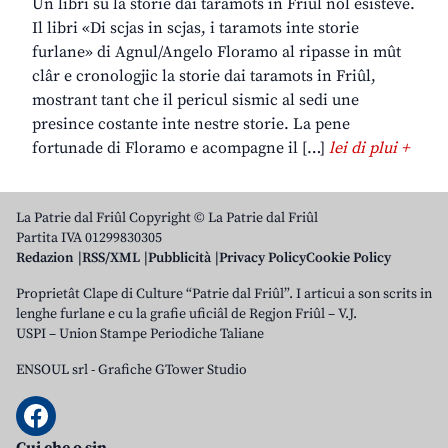
Un libri su la storie dai taramots in Friûl nol esisteve.
Il libri «Di scjas in scjas, i taramots inte storie
furlane» di Agnul/Angelo Floramo al ripasse in mût
clâr e cronologjic la storie dai taramots in Friûl,
mostrant tant che il pericul sismic al sedi une
presince costante inte nestre storie. La pene
fortunade di Floramo e acompagne il […]
lei di plui +
La Patrie dal Friûl Copyright © La Patrie dal Friûl
Partita IVA 01299830305
Redazion
RSS/XML
Pubblicità
Privacy Policy
Cookie Policy
Proprietât Clape di Culture “Patrie dal Friûl”. I articui a son scrits in
lenghe furlane e cu la grafie uficiâl de Regjon Friûl – V.J.
USPI – Union Stampe Periodiche Taliane
ENSOUL srl
-
Grafiche GTower Studio