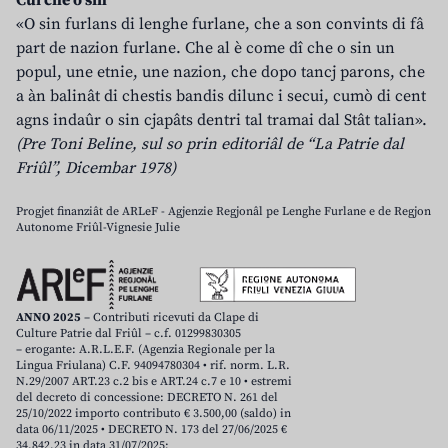
Cui che o sin
«O sin furlans di lenghe furlane, che a son convints di fâ
part de nazion furlane. Che al è come dî che o sin un
popul, une etnie, une nazion, che dopo tancj parons, che
a àn balinât di chestis bandis dilunc i secui, cumò di cent
agns indaûr o sin cjapâts dentri tal tramai dal Stât talian».
(Pre Toni Beline, sul so prin editoriâl de “La Patrie dal
Friûl”, Dicembar 1978)
Progjet finanziât de ARLeF - Agjenzie Regjonâl pe Lenghe Furlane e de Regjon
Autonome Friûl-Vignesie Julie
ANNO 2025
– Contributi ricevuti da Clape di
Culture Patrie dal Friûl – c.f. 01299830305
– erogante: A.R.L.E.F. (Agenzia Regionale per la
Lingua Friulana) C.F. 94094780304 • rif. norm. L.R.
N.29/2007 ART.23 c.2 bis e ART.24 c.7 e 10 • estremi
del decreto di concessione: DECRETO N. 261 del
25/10/2022 importo contributo € 3.500,00 (saldo) in
data 06/11/2025 • DECRETO N. 173 del 27/06/2025 €
34.842,23 in data 31/07/2025;