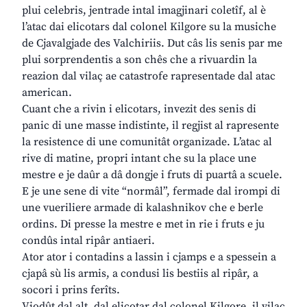
plui celebris, jentrade intal imagjinari coletîf, al è
l’atac dai elicotars dal colonel Kilgore su la musiche
de Cjavalgjade des Valchiriis. Dut câs lis senis par me
plui sorprendentis a son chês che a rivuardin la
reazion dal vilaç ae catastrofe rapresentade dal atac
american.
Cuant che a rivin i elicotars, invezit des senis di
panic di une masse indistinte, il regjist al rapresente
la resistence di une comunitât organizade. L’atac al
rive di matine, propri intant che su la place une
mestre e je daûr a dâ dongje i fruts di puartâ a scuele.
E je une sene di vite “normâl”, fermade dal irompi di
une vueriliere armade di kalashnikov che e berle
ordins. Di presse la mestre e met in rie i fruts e ju
condûs intal ripâr antiaeri.
Ator ator i contadins a lassin i cjamps e a spessein a
cjapâ sù lis armis, a condusi lis bestiis al ripâr, a
socori i prins ferîts.
Viodût dal alt, dal elicotar dal colonel Kilgore, il vilaç