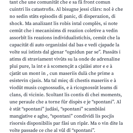
tant che une comunitât che e sa fâ front comun
cuintri lis catastrofis. Al bisugne jessi clârs: nol è che
no sedin stâts episodis di panic, di disperazion, di
shock. Ma analizant lis robis intal complès, si note
cemût che i mecanisims di reazion coletive a vedin
assorbît lis reazions individualistichis, cemût che la
capacitât di auto organizâsi dal bas e vedi cjapade la
volte sui istints dal gjenar “ognidun par se”. Passâts i
atims di straviament vivûts su la onde de adrenaline
plui pure, la int e à scomençât a cjalâsi ator e e à
cjatât un mont in , cun maseriis dulà che prime a
esistevin cjasis. Ma tal mieç di chestis maseriis e à
viodût musis cognossudis, e à ricognossût leams di
clans, di vicinie. Scoltant lis contis di chei moments,
une peraule che a torne fûr dispès e je “spontani”. Al
è stât “spontani” judâsi, “spontani” scambiâsi
mangjative e aghe, “spontani” condividi lis pocjis
risorsis disponibilis par fâsi un ripâr. Ma o vin dite la
volte passade ce che al vûl dî “spontani”.