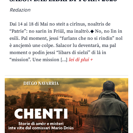
Redazion
Dai 14 ai 18 di Mai no steit a cirînus, noaltris de
“Patrie”: no sarin in Friûl, ma inaltrò.◆ No, no lìn in
esili. Pal moment, jessi “furlans che no si rindin” nol
è ancjemò une colpe. Salacor lu deventarà, ma pal
moment o podin jessi “libars di sielzi” di lâ in
“mission”. Une mission […]
lei di plui +