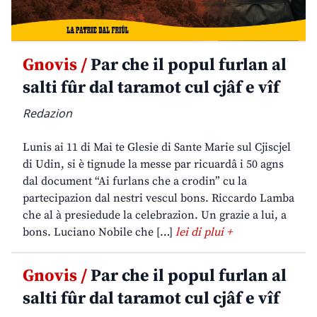
Gnovis /
Par che il popul furlan al
salti fûr dal taramot cul cjâf e vîf
Redazion
Lunis ai 11 di Mai te Glesie di Sante Marie sul Cjiscjel
di Udin, si è tignude la messe par ricuardâ i 50 agns
dal document “Ai furlans che a crodin” cu la
partecipazion dal nestri vescul bons. Riccardo Lamba
che al à presiedude la celebrazion. Un grazie a lui, a
bons. Luciano Nobile che […]
lei di plui +
Gnovis /
Par che il popul furlan al
salti fûr dal taramot cul cjâf e vîf