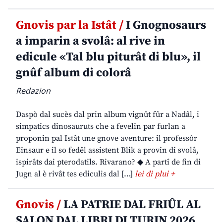
Gnovis par la Istât /
I Gnognosaurs
a imparin a svolâ: al rive in
edicule «Tal blu piturât di blu», il
gnûf album di colorâ
Redazion
Daspò dal sucès dal prin album vignût fûr a Nadâl, i
simpatics dinosauruts che a fevelin par furlan a
proponin pal Istât une gnove aventure: il professôr
Einsaur e il so fedêl assistent Blik a provin di svolâ,
ispirâts dai pterodatils. Rivarano? ◆ A partî de fin di
Jugn al è rivât tes ediculis dal […]
lei di plui +
Gnovis /
LA PATRIE DAL FRIÛL AL
SALON DAL LIBRI DI TURIN 2026