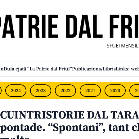
SFUEI MENSÎL F
in
Dulà cjatâ “La Patrie dal Friûl”
Publicazions/Libris
Links: web
2024
2023
2022
2021
2020
2
CUINTRISTORIE DAL TARA
pontade. “Spontani”, tant c