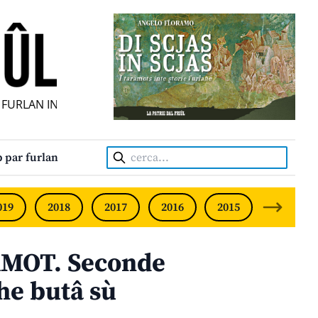
URLAN INDIPENDENT • INDEPENDENT FRIULIAN MONTHLY •
Cerca:
 par furlan
019
2018
2017
2016
2015
2014
MOT. Seconde
he butâ sù