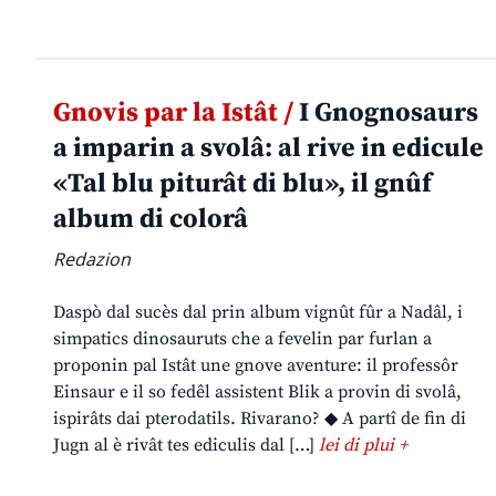
Gnovis par la Istât /
I Gnognosaurs
a imparin a svolâ: al rive in edicule
«Tal blu piturât di blu», il gnûf
album di colorâ
Redazion
Daspò dal sucès dal prin album vignût fûr a Nadâl, i
simpatics dinosauruts che a fevelin par furlan a
proponin pal Istât une gnove aventure: il professôr
Einsaur e il so fedêl assistent Blik a provin di svolâ,
ispirâts dai pterodatils. Rivarano? ◆ A partî de fin di
Jugn al è rivât tes ediculis dal […]
lei di plui +