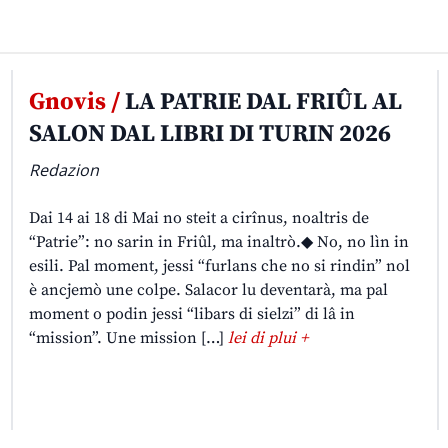
Gnovis /
LA PATRIE DAL FRIÛL AL
SALON DAL LIBRI DI TURIN 2026
Redazion
Dai 14 ai 18 di Mai no steit a cirînus, noaltris de
“Patrie”: no sarin in Friûl, ma inaltrò.◆ No, no lìn in
esili. Pal moment, jessi “furlans che no si rindin” nol
è ancjemò une colpe. Salacor lu deventarà, ma pal
moment o podin jessi “libars di sielzi” di lâ in
“mission”. Une mission […]
lei di plui +