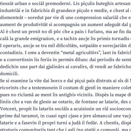
tiessût urban e sociâl premoderni. Lis piçulis buteghis artesani
industriâi e in fabrichis di grandece piçule e medie, e chest al
dismenteât – soredut par vie di une compression salariâl che e 
aument de produtivitât si acompagnàs un aument adeguât dal po
Al è chest un presit no di pôc che a pain i furlans, ma ae fin d
calâ la grande emigrazion, e a tachin ancje lis primis tornadis 
I operaris, ancje se tra mil dificoltâts, sotpaiâts e sorecjariâts di
contadinis. I oms a deventin “metal agricultôrs”, lant in fabric
e a convertissin lis feriis in permès dilunc dai periodis de sem
dedichin une part dai gjalinârs ai cavalîrs, di vendi ae fabriche
domicili.
Se si esamine la vite dai borcs e dai piçui paîs distruts ai sîs 
ricorints che a testemonein il costum di gjestî in maniere col
pues no riclamâ ae ment lis antighis viciniis. Dispès la mape di
liniis che a van de glesie ae ostarie, de fontane ae latarie, des c
Votcent, propit lis latariis sociâls a acuisissin un rûl socioec
prime dal taramot, in cuasi ogni cjase e jere almancul une vacje
latarie e a fasevin il propri turni a judâ il fedâr. A chestis, disp
struturis comunitariis tant che i asîi (no statâi o comunâi, ma da