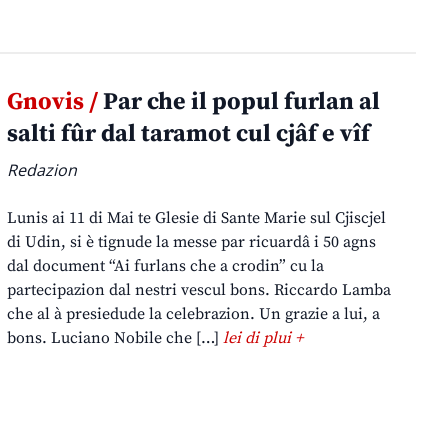
Gnovis /
Par che il popul furlan al
salti fûr dal taramot cul cjâf e vîf
Redazion
Lunis ai 11 di Mai te Glesie di Sante Marie sul Cjiscjel
di Udin, si è tignude la messe par ricuardâ i 50 agns
dal document “Ai furlans che a crodin” cu la
partecipazion dal nestri vescul bons. Riccardo Lamba
che al à presiedude la celebrazion. Un grazie a lui, a
bons. Luciano Nobile che […]
lei di plui +