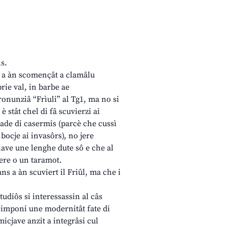
ns.
8 a àn scomençât a clamâlu
prie val, in barbe ae
ronunziâ “Frìuli” al Tg1, ma no si
è stât chel di fâ scuvierzi ai
lade di casermis (parcè che cussì
n bocje ai invasôrs), no jere
elave une lenghe dute sô e che al
uere o un taramot.
ns a àn scuviert il Friûl, ma che i
tudiôs si interessassin al câs
l imponi une modernitât fate di
icjave anzit a integrâsi cul