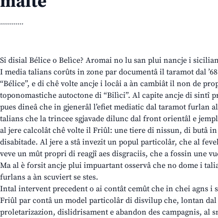
malte
............
Si disial Bélice o Belìce? Aromai no lu san plui nancje i sicilia
I media talians corûts in zone par documentâ il taramot dal ’6
“Bélice”, e di chê volte ancje i locâi a àn cambiât il non de pro
toponomastiche autoctone di “Bilìci”. Al capite ancje di sintî p
pues dineâ che in gjenerâl l’efiet mediatic dal taramot furlan al 
talians che la trincee sgjavade dilunc dal front orientâl e jemp
al jere calcolât chê volte il Friûl: une tiere di nissun, di butâ i
disabitade. Al jere a stâ invezit un popul particolâr, che al fev
veve un mût propri di reagjî aes disgraciis, che a fossin une v
Ma al è forsit ancje plui impuartant osservâ che no dome i talia
furlans a àn scuviert se stes.
Intal intervent precedent o ai contât cemût che in chei agns i s
Friûl par contâ un model particolâr di disvilup che, lontan da
proletarizazion, dislidrisament e abandon des campagnis, al sm