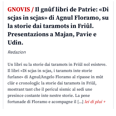
GNOVIS /
Il gnûf libri de Patrie: «Di
scjas in scjas» di Agnul Floramo, su
la storie dai taramots in Friûl.
Presentazions a Majan, Pavie e
Udin.
Redazion
Un libri su la storie dai taramots in Friûl nol esisteve.
Il libri «Di scjas in scjas, i taramots inte storie
furlane» di Agnul/Angelo Floramo al ripasse in mût
clâr e cronologjic la storie dai taramots in Friûl,
mostrant tant che il pericul sismic al sedi une
presince costante inte nestre storie. La pene
fortunade di Floramo e acompagne il […]
lei di plui +