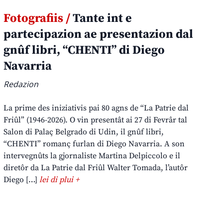
Fotografiis /
Tante int e
partecipazion ae presentazion dal
gnûf libri, “CHENTI” di Diego
Navarria
Redazion
La prime des iniziativis pai 80 agns de “La Patrie dal
Friûl” (1946-2026). O vin presentât ai 27 di Fevrâr tal
Salon di Palaç Belgrado di Udin, il gnûf libri,
“CHENTI” romanç furlan di Diego Navarria. A son
intervegnûts la gjornaliste Martina Delpiccolo e il
diretôr da La Patrie dal Friûl Walter Tomada, l’autôr
Diego […]
lei di plui +