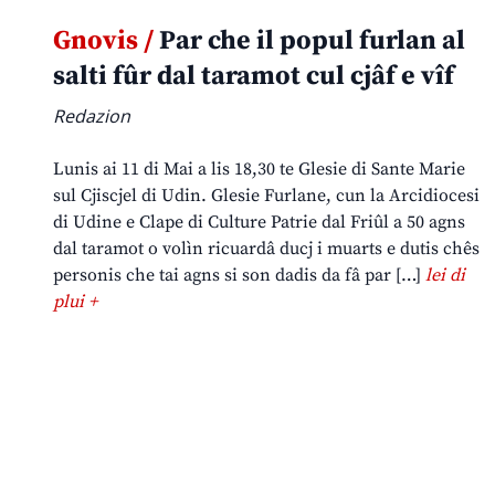
Gnovis /
Par che il popul furlan al
salti fûr dal taramot cul cjâf e vîf
Redazion
Lunis ai 11 di Mai a lis 18,30 te Glesie di Sante Marie
sul Cjiscjel di Udin. Glesie Furlane, cun la Arcidiocesi
di Udine e Clape di Culture Patrie dal Friûl a 50 agns
dal taramot o volìn ricuardâ ducj i muarts e dutis chês
personis che tai agns si son dadis da fâ par […]
lei di
plui +