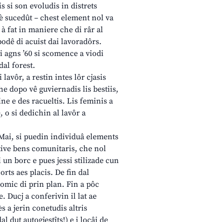
s si son evoludis in distrets
 è sucedût – chest element nol va
à fat in maniere che di râr al
dê di acuist dai lavoradôrs.
ai agns ’60 si scomence a viodi
dal forest.
 lavôr, a restin intes lôr cjasis
he dopo vê guviernadis lis bestiis,
ine e des racueltis. Lis feminis a
, o si dedichin al lavôr a
di Mai, si puedin individuâ elements
etive bens comunitaris, che nol
 un borc e pues jessi stilizade cun
orts aes placis. De fin dal
onomic di prin plan. Fin a pôc
. Ducj a conferivin il lat ae
ès a jerin conetudis altris
l dut autogjestîts!) e i locâi de