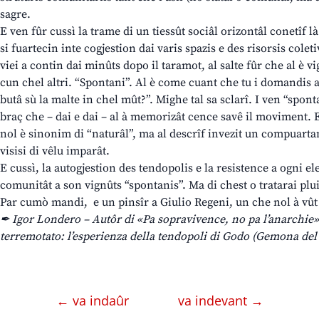
sagre.
E ven fûr cussì la trame di un tiessût sociâl orizontâl conetîf l
si fuartecin inte cogjestion dai varis spazis e des risorsis colet
viei a contin dai minûts dopo il taramot, al salte fûr che al è 
cun chel altri. “Spontani”. Al è come cuant che tu i domandis
butâ sù la malte in chel mût?”. Mighe tal sa sclarî. I ven “sponta
braç che – dai e dai – al à memorizât cence savê il moviment. E
nol è sinonim di “naturâl”, ma al descrîf invezit un compuartam
visisi di vêlu imparât.
E cussì, la autogjestion des tendopolis e la resistence a ogni 
comunitât a son vignûts “spontanis”. Ma di chest o tratarai plu
Par cumò mandi, e un pinsîr a Giulio Regeni, un che nol à vût 
✒ Igor Londero – Autôr di «Pa sopravivence, no pa l’anarchie»
terremotato: l’esperienza della tendopoli di Godo (Gemona del 
← va indaûr
va indevant →