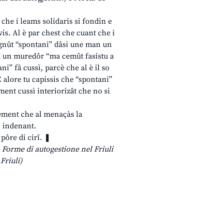
à che i leams solidaris si fondin e
ivis. Al è par chest che cuant che i
vignût “spontani” dâsi une man un
 a un muredôr “ma cemût fasistu a
ni” fâ cussì, parcè che al è il so
 alore tu capissis che “spontani”
ent cussì interiorizât che no si
element che al menaçàs la
i indenant.
pôre di cirî. ❚
 Forme di autogestione nel Friuli
Friuli)