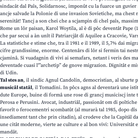
sindacât dal Paîs, Solidarnosc, imponût cu la fuarce un guvier 
ancje salvade la Polonie di une invasion Sovietiche, ma chest 
serenitât! Tancj a son chei che a scjampin di chel paîs, massime 
Rome un lôr paisan, Karol Woytila, al è di pôc deventât Pape (19
che par secui a àn unît il Patriarcjât di Aquilee a Cracovie, Var
La statistiche e stime che, tra il 1981 e il 1989, il 5,7% dai migra
cifre grandissime, enorme. Centenârs di lôr si fermin tai nestris
cjaminâ. Si vuadagnin di vivi ai semafars, netant i veris des m
deventade cuasi l'”archetip” de gnove migrazion. Dignitât e mi
di Udin.
Tal stes an
, il sindic Agnul Candolin, democristian, al sburte 
musicâl statâl
, il Tomadini. In pôcs agns al deventarà une isti
dute Europe, buine di formâ une rose di grancj musiciscj inte 
Perosa e Perusini. Avocat, industriâl, passionât om di poltiche 
favorît o ferocementri scombatût (al murarà tal 1985, dopo dîs a
insediament tant che prin citadin), al crodeve che la Capitâl dal
une citât moderne, vierte ae culture e al bon vivi: Universitât e
mandât.