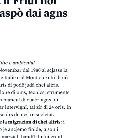
il Friûl nol
daspò dai agns
litic e ambientâl
 Novembar dal 1980 al scjasse la
e Italie e al Mont che chi di nô
rts di podê judâ chei altris.
olone di oms, tecnics, struments
n mancul di cuatri agns, di
 intervignî, tal zîr di 24 oris, in
setôrs de nestre societât.
e la migrazion di chei altris:
i
o je ancjemò finide, a son i
 marziâl, bandît il plui grant