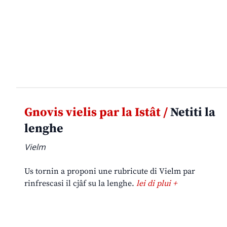
Gnovis vielis par la Istât /
Netiti la
lenghe
Vielm
Us tornin a proponi une rubricute di Vielm par
rinfrescasi il cjâf su la lenghe.
lei di plui +