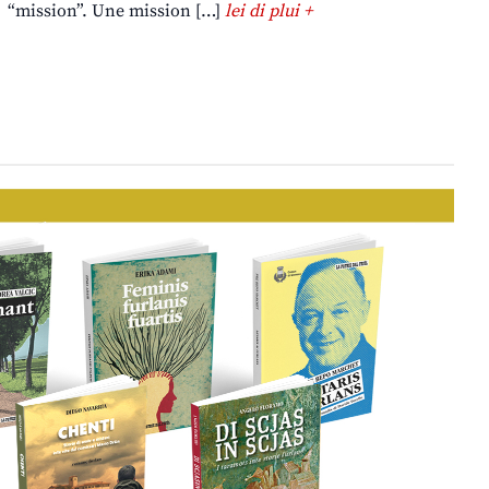
“mission”. Une mission […]
lei di plui +