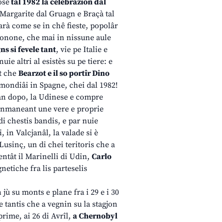
ose
tal 1982 la celebrazion dal
Margarite dal Gruagn e Braçà tal
rà come se in chê fieste, popolâr
ndonone, che mai in nissune aule
ns si fevele tant
, vie pe Italie e
uie altri al esistès su pe tiere: e
nt che
Bearzot e il so portîr Dino
 mondiâi in Spagne, chei dal 1982!
 l’an dopo, la Udinese e compre
 inmaneant une vere e proprie
di chestis bandis, e par nuie
, in Valcjanâl, la valade si è
Lusinç, un di chei teritoris che a
uentât il Marinelli di Udin,
Carlo
netiche fra lis parteselis
ù su monts e plane fra i 29 e i 30
tantis che a vegnin su la stagjon
prime, ai 26 di Avrîl,
a Chernobyl