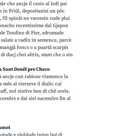
âr che ancje il cesio al ledi pai
en in Friûl, depositantsi un pôc
 fîl spinât no varessin vude plui
ronache recentissime dal Gjapon
de de Tendine di Fier, sdrumade
la salate a vadin in semence, parcè
a mangjâ foncs o a puartâ scarpis
i ducj chei altris, stant che o sin
a Sant Denêl pre Checo
â ancje cun rabiose viamence la
s mês al vierzeve il dialic cui
ff, nol sintive ben di chê orele.
essôrs e dai siei sucessôrs fin al
ramot
glotude e gjoldude intun bot di