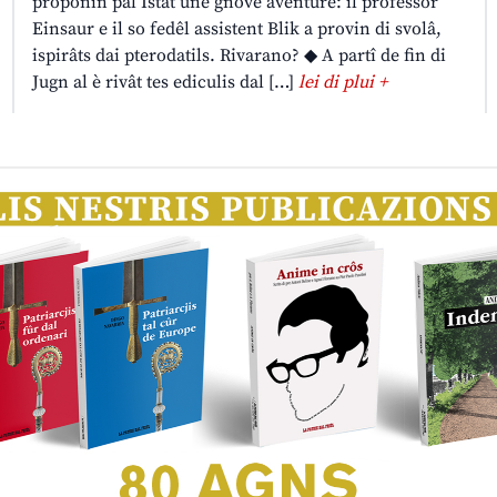
proponin pal Istât une gnove aventure: il professôr
Einsaur e il so fedêl assistent Blik a provin di svolâ,
ispirâts dai pterodatils. Rivarano? ◆ A partî de fin di
Jugn al è rivât tes ediculis dal […]
lei di plui +