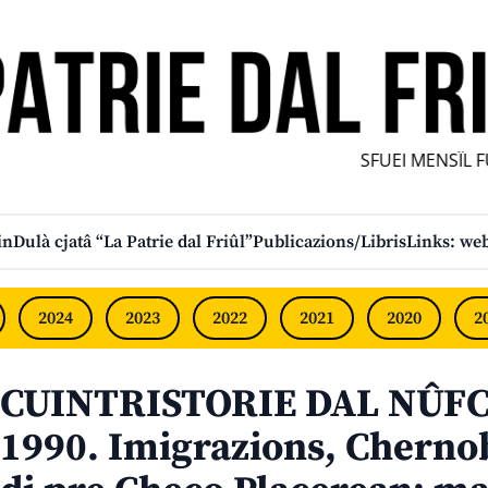
SFUEI MENSÎL FURL
in
Dulà cjatâ “La Patrie dal Friûl”
Publicazions/Libris
Links: web
2024
2023
2022
2021
2020
2
CUINTRISTORIE DAL NÛFC
1990. Imigrazions, Chernob