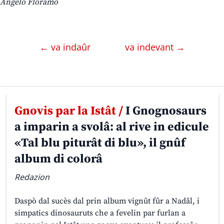
Angelo Floramo
← va indaûr
va indevant →
Gnovis par la Istât /
I Gnognosaurs
a imparin a svolâ: al rive in edicule
«Tal blu piturât di blu», il gnûf
album di colorâ
Redazion
Daspò dal sucès dal prin album vignût fûr a Nadâl, i
simpatics dinosauruts che a fevelin par furlan a