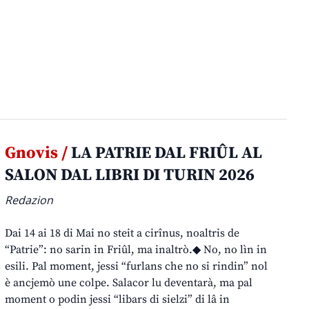
Gnovis /
LA PATRIE DAL FRIÛL AL
SALON DAL LIBRI DI TURIN 2026
Redazion
Dai 14 ai 18 di Mai no steit a cirînus, noaltris de
“Patrie”: no sarin in Friûl, ma inaltrò.◆ No, no lìn in
esili. Pal moment, jessi “furlans che no si rindin” nol
è ancjemò une colpe. Salacor lu deventarà, ma pal
moment o podin jessi “libars di sielzi” di lâ in