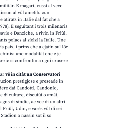
militâr. E magari, cussì al veve
nissun al vûl ametilu cun
atirâts in Italie dal fat che a
78). E seguitant i trois milenaris
savie e Danziche, a rivin in Friûl.
nts polacs al sielzi la Italie. Une
 pais, i prins che a cjatin sul lôr
achinis: une modalitât che e je
serie si confrontin a ogni crosere
par
vê in citât un Conservatori
tuzion prestigjose e preseade in
tiere dai Candotti, Candonio,
e di culture, discutût o amât,
gns di sindic, ae vee di un altri
 Friûl, Udin, e varès vût di sei
 Stadion a nassin sot il so