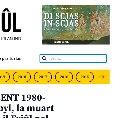
AN INDIPENDENT • INDEPENDENT FRIULIAN MONTHLY • NEO
Cerca:
 par furlan
019
2018
2017
2016
2015
2014
ENT 1980-
yl, la muart