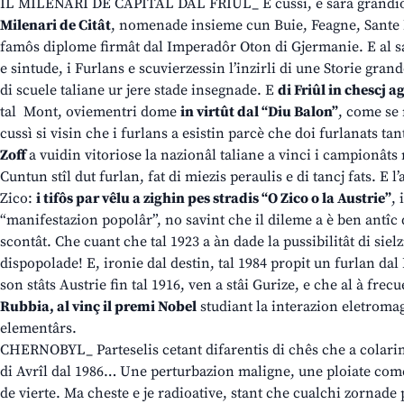
IL MILENARI DE CAPITÂL DAL FRIÛL_ E cussì, e sarà grandi
Milenari de Citât
, nomenade insieme cun Buie, Feagne, Sante 
famôs diplome firmât dal Imperadôr Oton di Gjermanie. E al sa
e sintude, i Furlans e scuvierzessin l’inzirli di une Storie gra
di scuele taliane ur jere stade insegnade. E
di Friûl in chescj ag
tal Mont, oviementri dome
in virtût dal “Diu Balon”
, come se n
cussì si visin che i furlans a esistin parcè che doi furlanats ta
Zoff
a vuidin vitoriose la nazionâl taliane a vinci i campionâts
Cuntun stîl dut furlan, fat di miezis peraulis e di tancj fats. E
Zico:
i tifôs par vêlu a zighin pes stradis “O Zico o la Austrie”
,
“manifestazion popolâr”, no savint che il dileme a è ben antîc 
scontât. Che cuant che tal 1923 a àn dade la pussibilitât di sielzi
dispopolade! E, ironie dal destin, tal 1984 propit un furlan dal 
son stâts Austrie fin tal 1916, ven a stâi Gurize, e che al à frec
Rubbia, al vinç il premi Nobel
studiant la interazion eletromag
elementârs.
CHERNOBYL_ Parteselis cetant difarentis di chês che a colarin j
di Avrîl dal 1986… Une perturbazion maligne, une ploiate come 
de vierte. Ma cheste e je radioative, stant che cualchi zornade 