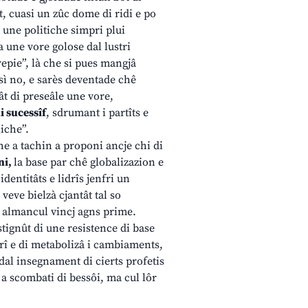
t, cuasi un zûc dome di ridi e po
 une politiche simpri plui
 une vore golose dal lustri
grepie”, là che si pues mangjâ
sì no, e sarès deventade chê
ât di preseâle une vore,
i sucessîf
, sdrumant i partîts e
iche”.
he a tachin a proponi ancje chi di
ni,
la base par chê globalizazion e
entitâts e lidrîs jenfri un
veve bielzà cjantât tal so
”, almancul vincj agns prime.
stignût di une resistence di base
erî e di metabolizâ i cambiaments,
 dal insegnament di cierts profetis
 a scombati di bessôi, ma cul lôr