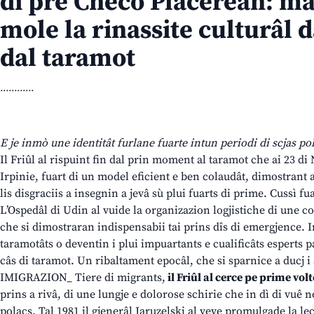
di pre Checo Placerean: ma 
mole la rinassite culturâl 
dal taramot
............
E je inmò une identitât furlane fuarte intun periodi di scjas po
Il Friûl al rispuint fin dal prin moment al taramot che ai 23 di
Irpinie, fuart di un model eficient e ben colaudât, dimostrant a
lis disgraciis a insegnin a jevâ sù plui fuarts di prime. Cussì fua
L’Ospedâl di Udin al vuide la organizazion logjistiche di une c
che si dimostraran indispensabii tai prins dîs di emergjence. I
taramotâts o deventin i plui impuartants e cualificâts esperts par
câs di taramot. Un ribaltament epocâl, che si sparnice a ducj i 
IMIGRAZION_ Tiere di migrants,
il Friûl al cerce pe prime volt
prins a rivâ, di une lungje e dolorose schirie che in dì di vuê n
polacs. Tal 1981 il gjenerâl Jaruzelski al veve promulgade la leç