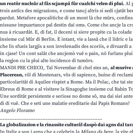
un reatôr nucleâr al fâs scjampâ fûr cualchi velen di plui.
Al p
trois antîcs des migrazions, e come tancj altris si sedi cjatât b
pardut. Metafore apocalitiche di un mont là che mûrs, confins,
nissune impuartance pal destin dai oms. Come che ancje la c
nus à ricuardât. E, di fat, il deceni si siere propite cu la cola
insieme cul Mûr di Berlin. E intant, vie a lassâ che il lidric e 
che lis sfueis largjis a son invelenadis des scoriis, e divuardi 
in cjase! Un cont salât che ancjemò vuê o paìn, nô furlans plui d
la regjon cu la plui alte incidence di tumôrs.
MANDI PRE CHECO_ Tal Novembar di chel stes an,
al murive 
Placerean,
rôl di Montenars, vôs di sapience, buine di reclam
particolaritât di Aquilee rispiet a Rome. Ma il Polac, che tai ste
Ebreus di Rome e al visitave la Sinagoghe insieme cul Rabin Toa
Une sorditât persistente e seriose no dome sô, ma dai siei antec
dì di vuê. Che e seti une malatie ereditarie dai Papis Romans?
Angelo Floramo
___________________________________________
La globalizazion e la rinassite culturâl daspò dai agns dal ta
In Italie a son i agns che a celebrin la
Milano da bere
, la vite 