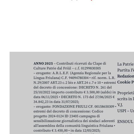
ANNO 2025
– Contributi ricevuti da Clape di
La Patrie
Culture Patrie dal Friûl – c.f. 01299830305
Partita 
– erogante: A.R.L.E.F. (Agenzia Regionale per la
Redazio
Lingua Friulana) C.F. 94094780304 • rif. norm. L.R.
Cookie P
N.29/2007 ART.23 c.2 bis e ART.24 c.7 e 10 • estremi
del decreto di concessione: DECRETO N. 261 del
25/10/2022 importo contributo € 3.500,00 (saldo) in
Proprietâ
data 06/11/2025 • DECRETO N. 173 del 27/06/2025 €
scrits in
34.842,23 in data 31/07/2025;
V.J.
– erogante: FONDAZIONE FRIULI CF. 00158650309 •
USPI – U
estremi del decreto di concessione: Codice
progetto 2024-0124 ID 23405 campagna di
sensibilizzazione giornalistica dei sindaci aderenti
ENSOUL 
all’assemblea della comunità linguistica Friulana •
contributo € 3.450,00 • in data 12/05/2025;