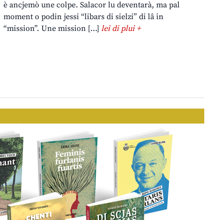
è ancjemò une colpe. Salacor lu deventarà, ma pal
moment o podin jessi “libars di sielzi” di lâ in
“mission”. Une mission […]
lei di plui +