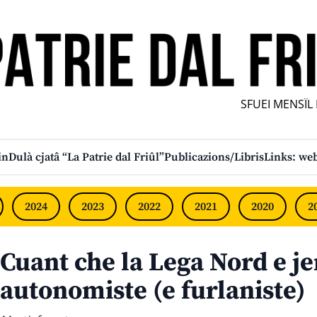
SFUEI MENSÎL FU
in
Dulà cjatâ “La Patrie dal Friûl”
Publicazions/Libris
Links: web
2024
2023
2022
2021
2020
2
Cuant che la Lega Nord e je
autonomiste (e furlaniste)