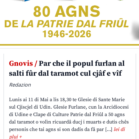
Gnovis /
Par che il popul furlan al
salti fûr dal taramot cul cjâf e vîf
Redazion
Lunis ai 11 di Mai a lis 18,30 te Glesie di Sante Marie
sul Cjiscjel di Udin. Glesie Furlane, cun la Arcidiocesi
di Udine e Clape di Culture Patrie dal Friûl a 50 agns
dal taramot o volìn ricuardâ ducj i muarts e dutis chês
personis che tai agns si son dadis da fâ par […]
lei di
plui +