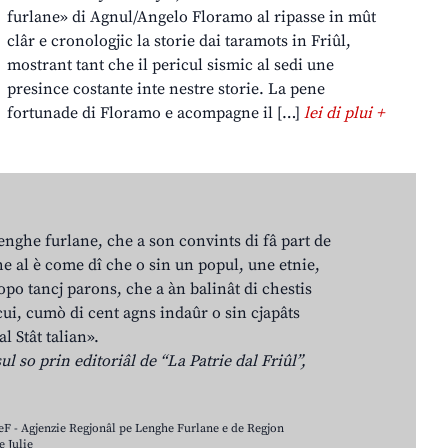
furlane» di Agnul/Angelo Floramo al ripasse in mût
clâr e cronologjic la storie dai taramots in Friûl,
mostrant tant che il pericul sismic al sedi une
presince costante inte nestre storie. La pene
fortunade di Floramo e acompagne il […]
lei di plui +
lenghe furlane, che a son convints di fâ part de
e al è come dî che o sin un popul, une etnie,
po tancj parons, che a àn balinât di chestis
cui, cumò di cent agns indaûr o sin cjapâts
al Stât talian».
ul so prin editoriâl de “La Patrie dal Friûl”,
LeF - Agjenzie Regjonâl pe Lenghe Furlane e de Regjon
 Julie