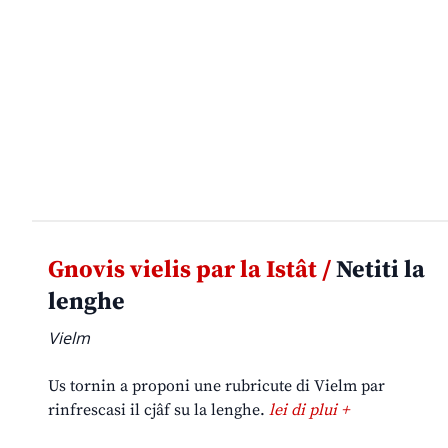
Gnovis vielis par la Istât /
Netiti la
lenghe
Vielm
Us tornin a proponi une rubricute di Vielm par
rinfrescasi il cjâf su la lenghe.
lei di plui +