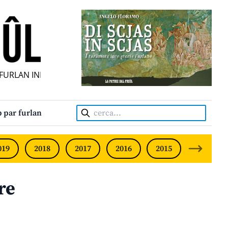
RLAN INDIPENDENT • INDEPENDENT FRIULIAN MONTHLY • N
Cerca:
 par furlan
019
2018
2017
2016
2015
2014
re