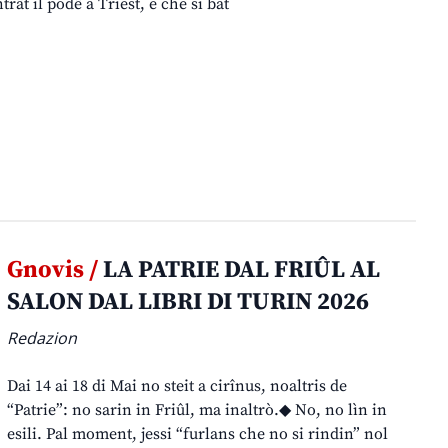
trât il podê a Triest, e che si bat
Gnovis /
LA PATRIE DAL FRIÛL AL
SALON DAL LIBRI DI TURIN 2026
Redazion
Dai 14 ai 18 di Mai no steit a cirînus, noaltris de
“Patrie”: no sarin in Friûl, ma inaltrò.◆ No, no lìn in
esili. Pal moment, jessi “furlans che no si rindin” nol