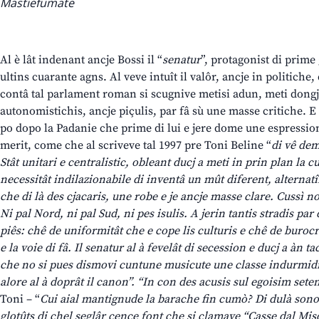
Mastiefumate
Al è lât indenant ancje Bossi il “
senatur
”, protagonist di prime
ultins cuarante agns. Al veve intuît il valôr, ancje in politiche, 
contâ tal parlament roman si scugnive metisi adun, meti dongje 
autonomistichis, ancje piçulis, par fâ sù une masse critiche. E 
po dopo la Padanie che prime di lui e jere dome une espression 
merit, come che al scriveve tal 1997 pre Toni Beline “
di vê dem
Stât unitari e centralistic, obleant ducj a meti in prin plan la c
necessitât indilazionabile di inventâ un mût diferent, alternatîf,
che di là des cjacaris, une robe e je ancje masse clare. Cussì n
Ni pal Nord, ni pal Sud, ni pes isulis. A jerin tantis stradis par 
piês: chê de uniformitât che e cope lis culturis e chê de buroc
e la voie di fâ. Il senatur al à fevelât di secession e ducj a àn ta
che no si pues dismovi cuntune musicute une classe indurmidid
alore al à doprât il canon”. “In con des acusis sul egoisim set
Toni – “
Cui aial mantignude la barache fin cumò? Di dulà sono v
glotûts di chel seglâr cence font che si clamave “Casse dal Misdì