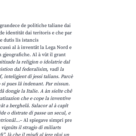
 grandece de politiche taliane dai
de identitât dai teritoris e che par
dutis lis istancis
cussì al à inventât la Lega Nord e
gjeografiche. Al à vût il grant
itizade la religjon o idolatrie dal
uistion dal federalisim, vadì la
 inteligjent di jessi talians. Parcè
o si pues lâ indenant. Par nissun.
dâ dongje la Italie. A àn sielte chê
ratizazion che e cope la inventive
cât a berghelâ. Salacor al à capît
e o distrate di passe un secul, e
entrionâl…
– Al spiegave simpri pre
ignûts il stragjo di miliarts
”, là che il misdì al jere plui un