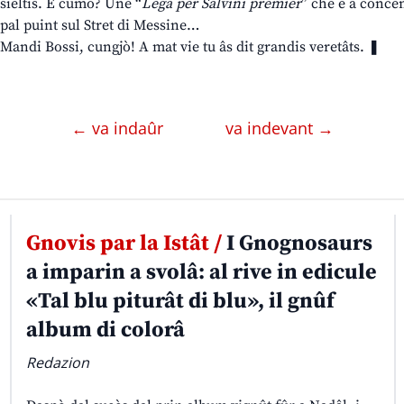
sieltis. E cumò? Une “
Lega per Salvini premier
” che e à concen
pal puint sul Stret di Messine…
Mandi Bossi, cungjò! A mat vie tu âs dit grandis veretâts. ❚
← va indaûr
va indevant →
Gnovis par la Istât /
I Gnognosaurs
a imparin a svolâ: al rive in edicule
«Tal blu piturât di blu», il gnûf
album di colorâ
Redazion