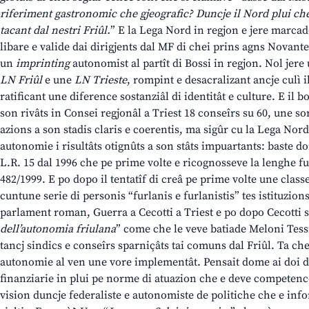
riferiment gastronomic che gjeografic? Duncje il Nord plui che 
tacant dal nestri Friûl.
” E la Lega Nord in regjon e jere marcad
libare e valide dai dirigjents dal MF di chei prins agns Novante
un
imprinting
autonomist al partît di Bossi in regjon. Nol jere 
LN Friûl
e une
LN Trieste
, rompint e desacralizant ancje culì 
ratificant une diference sostanziâl di identitât e culture. E il bo
son rivâts in Consei regjonâl a Triest 18 conseîrs su 60, une so
azions a son stadis claris e coerentis, ma sigûr cu la Lega Nord
autonomie i risultâts otignûts a son stâts impuartants: baste 
L.R. 15 dal 1996 che pe prime volte e ricognosseve la lenghe fu
482/1999. E po dopo il tentatîf di creâ pe prime volte une clas
cuntune serie di personis “furlanis e furlanistis” tes istituzion
parlament roman, Guerra a Cecotti a Triest e po dopo Cecotti s
dell’autonomia friulana
” come che le veve batiade Meloni Tessi
tancj sindics e conseîrs sparniçâts tai comuns dal Friûl. Ta chei 
autonomie al ven une vore implementât. Pensait dome ai doi d
finanziarie in plui pe norme di atuazion che e deve competence
vision duncje federaliste e autonomiste de politiche che e infor