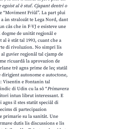
egoist al è stuf. Cjapant dentri o
e “Moviment Friûl”. La part plui
 a àn stralozât te Lega Nord, dant
un câs che in F-VJ e esisteve une
il dogme de unitât regjonâl e
t al è stât tal 1993, cuant che a
rte di rivoluzion. No simpri lis
 al guvier regjonâl tal cjamp de
dome ricuardâ la aprovazion de
rlane trê agns prime de leç statâl
se dirigjent autonome e autoctone,
s: Visentin e Fontanin tal
indic di Udin cu la sô “
Primavera
tori intun librut interessant. E
agns il stes statût speciâl di
ecims di partecipazion
 primarie su la sanitât. Une
mave dutis lis discussions e lis