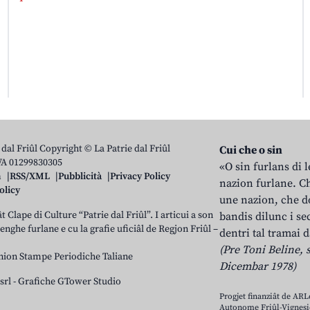
 dal Friûl Copyright © La Patrie dal Friûl
Cui che o sin
IVA 01299830305
«O sin furlans di 
n
RSS/XML
Pubblicità
Privacy Policy
nazion furlane. Ch
olicy
une nazion, che do
t Clape di Culture “Patrie dal Friûl”. I articui a son
bandis dilunc i se
 lenghe furlane e cu la grafie uficiâl de Regjon Friûl –
dentri tal tramai d
(Pre Toni Beline, s
nion Stampe Periodiche Taliane
Dicembar 1978)
srl
-
Grafiche GTower Studio
Progjet finanziât de AR
Autonome Friûl-Vignesie