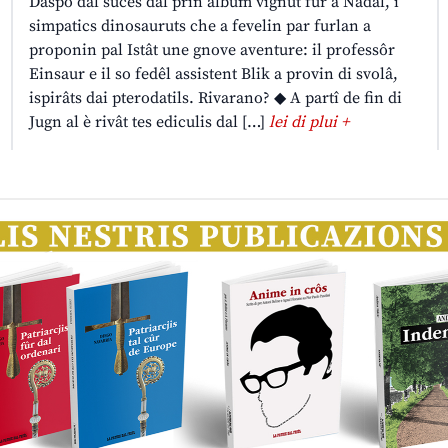
Daspò dal sucès dal prin album vignût fûr a Nadâl, i
simpatics dinosauruts che a fevelin par furlan a
proponin pal Istât une gnove aventure: il professôr
Einsaur e il so fedêl assistent Blik a provin di svolâ,
ispirâts dai pterodatils. Rivarano? ◆ A partî de fin di
Jugn al è rivât tes ediculis dal […]
lei di plui +