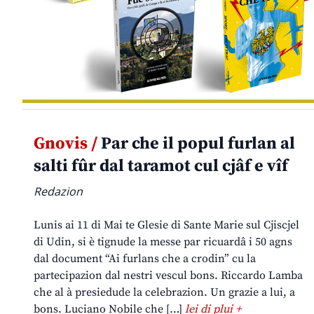
Gnovis /
Par che il popul furlan al
salti fûr dal taramot cul cjâf e vîf
Redazion
Lunis ai 11 di Mai te Glesie di Sante Marie sul Cjiscjel
di Udin, si è tignude la messe par ricuardâ i 50 agns
dal document “Ai furlans che a crodin” cu la
partecipazion dal nestri vescul bons. Riccardo Lamba
che al à presiedude la celebrazion. Un grazie a lui, a
bons. Luciano Nobile che […]
lei di plui +