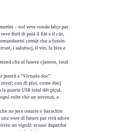
almetûts – nol veve vonde bêçs par
e finît di paiâ il fiât e il cûr,
 domandantsi cemût che a fossin
st, i salutiscj, il vin, la bire e
stand che al faseve cjanton, intal
r jentrâ a “Virtuale doc”
 nivel; cun di plui, come ducj
 la puarte USB intal dêt piçul.
 ogni volte che un zovenut, a
è che no jere ostarie o barachin
t une vore di fature par rivâ adore
nivin un vignâl: scuasi dapardut