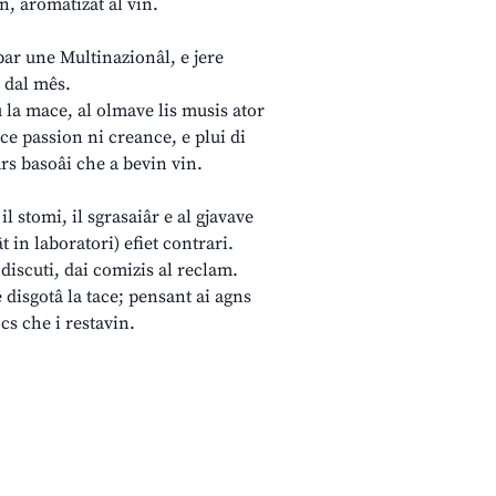
n, aromatizât al vin.
 par une Multinazionâl, e jere
n dal mês.
u la mace, al olmave lis musis ator
nce passion ni creance, e plui di
ars basoâi che a bevin vin.
, il stomi, il sgrasaiâr e al gjavave
t in laboratori) efiet contrari.
 discuti, dai comizis al reclam.
 e disgotâ la tace; pensant ai agns
cs che i restavin.