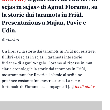
scjas in scjas» di Agnul Floramo, su
la storie dai taramots in Friûl.
Presentazions a Majan, Pavie e
Udin.
Redazion
Un libri su la storie dai taramots in Friûl nol esisteve.
Il libri «Di scjas in scjas, i taramots inte storie
furlane» di Agnul/Angelo Floramo al ripasse in mût
clâr e cronologjic la storie dai taramots in Friûl,
mostrant tant che il pericul sismic al sedi une
presince costante inte nestre storie. La pene
fortunade di Floramo e acompagne il […]
lei di plui +