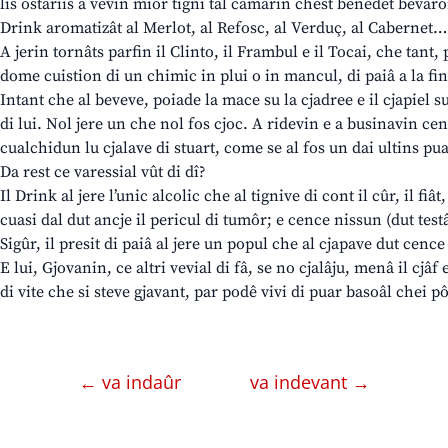
lis ostariis a vevin miôr tignî tal camarin chest benedet bevaro
Drink aromatizât al Merlot, al Refosc, al Verduç, al Cabernet…
A jerin tornâts parfin il Clinto, il Frambul e il Tocai, che tant,
dome cuistion di un chimic in plui o in mancul, di paiâ a la fi
Intant che al beveve, poiade la mace su la cjadree e il cjapiel s
di lui. Nol jere un che nol fos cjoc. A ridevin e a businavin ce
cualchidun lu cjalave di stuart, come se al fos un dai ultins pu
Da rest ce varessial vût di dî?
Il Drink al jere l’unic alcolic che al tignive di cont il cûr, il fiât
cuasi dal dut ancje il pericul di tumôr; e cence nissun (dut testâ
Sigûr, il presit di paiâ al jere un popul che al cjapave dut cence
E lui, Gjovanin, ce altri vevial di fâ, se no cjalâju, menâ il cjâf
di vite che si steve gjavant, par podê vivi di puar basoâl chei pô
← va indaûr
va indevant →