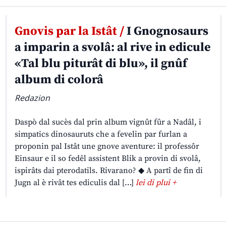
Gnovis par la Istât /
I Gnognosaurs
a imparin a svolâ: al rive in edicule
«Tal blu piturât di blu», il gnûf
album di colorâ
Redazion
Daspò dal sucès dal prin album vignût fûr a Nadâl, i
simpatics dinosauruts che a fevelin par furlan a
proponin pal Istât une gnove aventure: il professôr
Einsaur e il so fedêl assistent Blik a provin di svolâ,
ispirâts dai pterodatils. Rivarano? ◆ A partî de fin di
Jugn al è rivât tes ediculis dal […]
lei di plui +