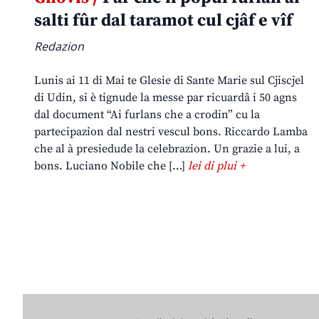
salti fûr dal taramot cul cjâf e vîf
Redazion
Lunis ai 11 di Mai te Glesie di Sante Marie sul Cjiscjel
di Udin, si è tignude la messe par ricuardâ i 50 agns
dal document “Ai furlans che a crodin” cu la
partecipazion dal nestri vescul bons. Riccardo Lamba
che al à presiedude la celebrazion. Un grazie a lui, a
bons. Luciano Nobile che […]
lei di plui +