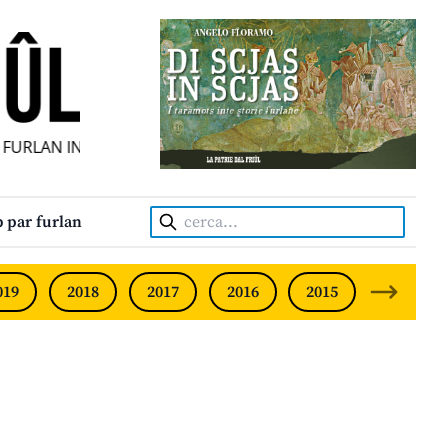
URLAN INDIPENDENT • INDEPENDENT FRIULIAN MONTHLY • 
Cerca:
 par furlan
019
2018
2017
2016
2015
2014