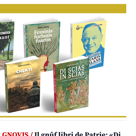
GNOVIS /
Il gnûf libri de Patrie: «Di