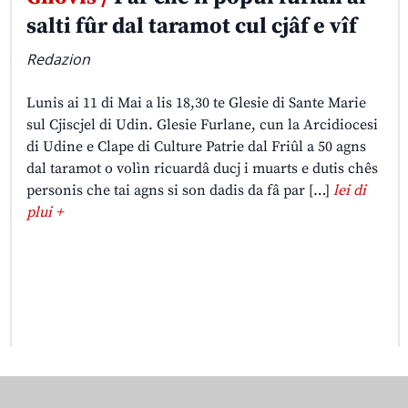
salti fûr dal taramot cul cjâf e vîf
Redazion
Lunis ai 11 di Mai a lis 18,30 te Glesie di Sante Marie
sul Cjiscjel di Udin. Glesie Furlane, cun la Arcidiocesi
di Udine e Clape di Culture Patrie dal Friûl a 50 agns
dal taramot o volìn ricuardâ ducj i muarts e dutis chês
personis che tai agns si son dadis da fâ par […]
lei di
plui +