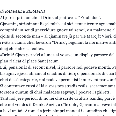
di RAFFAELE SERAFINI
Al jere il prin an che il Drink al jentrave a “Friuli doc”.
Gjovanin, strissinant lis gjambis sui siei cent e trente agns m
comprâsi un set di gnervidure gnove tai zenoi, e a malapene al vev
cjolts di seconde man – al cjaminave jù par vie Marcjât Vieri,
rivâts a clamâ chel bevaron “Drink”, bigulant la normative antitru
ducj chei altris alcolics.
«Drink! Cjocs par vivi a lunc» al vosave un display parsore dal 
plan rialçât di place Sant Jacum.
Lui, pensionât di secont nivel, li parsore nol podeve montâ. Pa
bisugnave jessi almancul citadins di tierç o pensionâts di cuart
chei de sô categorie, nol podeve permetisi l’intervent par zontâ
Si contentave cussì di lâ a spas pes stradis reâls, sacramentant
torzeon cuntun di chei maladets segway, i pocave i sghirets.
Tant nol jere pericul di no lei chê scrite di altris bandis, parc
che nol vendès il Drink. Anzit, a dîle dute, Gjovanin al veve fa
a bevi un tai. Aromai a jerin simpri mancul i contadins che tig