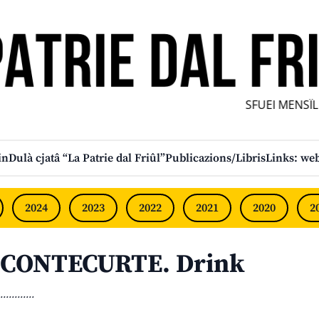
SFUEI MENSÎL F
in
Dulà cjatâ “La Patrie dal Friûl”
Publicazions/Libris
Links: web
2024
2023
2022
2021
2020
2
CONTECURTE. Drink
............