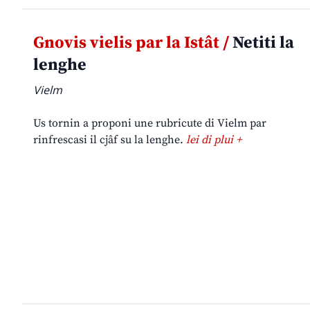
Gnovis vielis par la Istât /
Netiti la
lenghe
Vielm
Us tornin a proponi une rubricute di Vielm par
rinfrescasi il cjâf su la lenghe.
lei di plui +