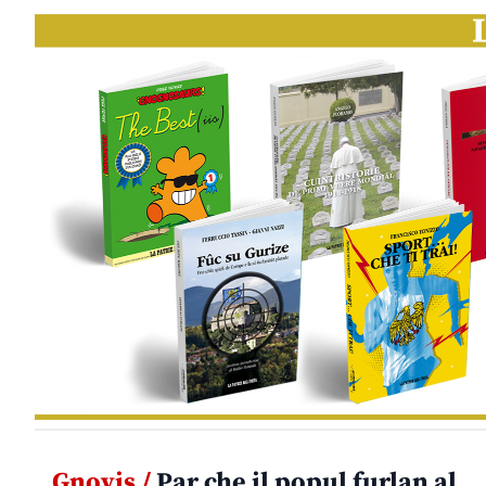
Gnovis /
Par che il popul furlan al