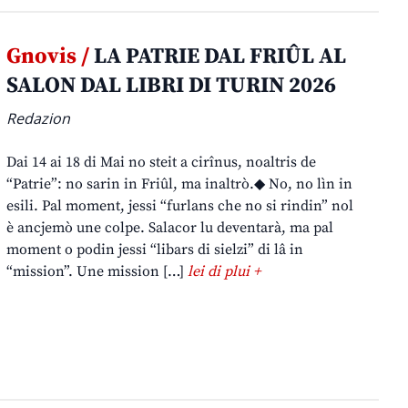
Gnovis /
LA PATRIE DAL FRIÛL AL
SALON DAL LIBRI DI TURIN 2026
Redazion
Dai 14 ai 18 di Mai no steit a cirînus, noaltris de
“Patrie”: no sarin in Friûl, ma inaltrò.◆ No, no lìn in
esili. Pal moment, jessi “furlans che no si rindin” nol
è ancjemò une colpe. Salacor lu deventarà, ma pal
moment o podin jessi “libars di sielzi” di lâ in
“mission”. Une mission […]
lei di plui +