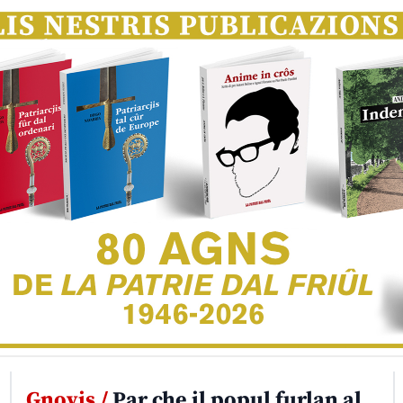
Gnovis /
Par che il popul furlan al