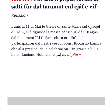
salti fûr dal taramot cul cjâf e vîf
Redazion
Lunis ai 11 di Mai te Glesie di Sante Marie sul Cjiscjel
di Udin, si è tignude la messe par ricuardâ i 50 agns
dal document “Ai furlans che a crodin” cu la
partecipazion dal nestri vescul bons. Riccardo Lamba
che al à presiedude la celebrazion. Un grazie a lui, a
bons. Luciano Nobile che […]
lei di plui +