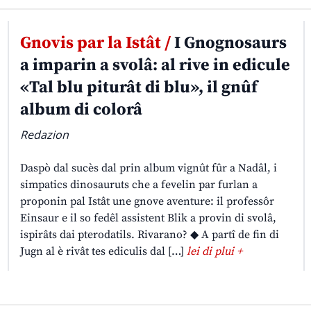
Gnovis par la Istât /
I Gnognosaurs
a imparin a svolâ: al rive in edicule
«Tal blu piturât di blu», il gnûf
album di colorâ
Redazion
Daspò dal sucès dal prin album vignût fûr a Nadâl, i
simpatics dinosauruts che a fevelin par furlan a
proponin pal Istât une gnove aventure: il professôr
Einsaur e il so fedêl assistent Blik a provin di svolâ,
ispirâts dai pterodatils. Rivarano? ◆ A partî de fin di
Jugn al è rivât tes ediculis dal […]
lei di plui +