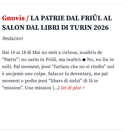
Gnovis /
LA PATRIE DAL FRIÛL AL
SALON DAL LIBRI DI TURIN 2026
Redazion
Dai 14 ai 18 di Mai no steit a cirînus, noaltris de
“Patrie”: no sarin in Friûl, ma inaltrò.◆ No, no lìn in
esili. Pal moment, jessi “furlans che no si rindin” nol
è ancjemò une colpe. Salacor lu deventarà, ma pal
moment o podin jessi “libars di sielzi” di lâ in
“mission”. Une mission […]
lei di plui +