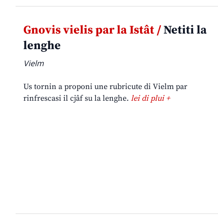
Gnovis vielis par la Istât /
Netiti la
lenghe
Vielm
Us tornin a proponi une rubricute di Vielm par
rinfrescasi il cjâf su la lenghe.
lei di plui +