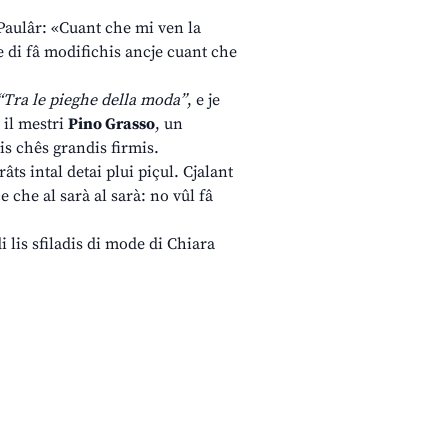
i Paulâr: «Cuant che mi ven la
e di fâ modifichis ancje cuant che
“Tra le pieghe della moda”
, e je
 il mestri
Pino Grasso
, un
is chês grandis firmis.
râts intal detai plui piçul. Cjalant
 che al sarà al sarà: no vûl fâ
i lis sfiladis di mode di Chiara