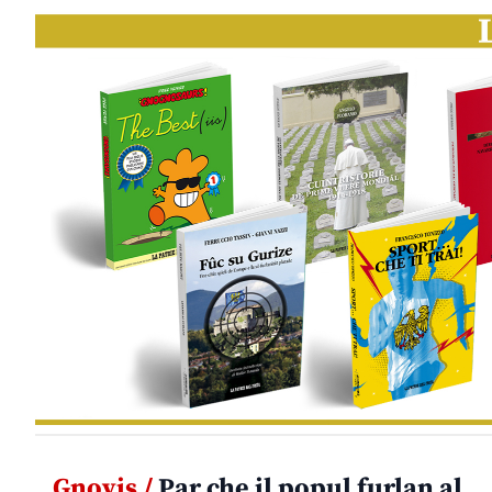
Gnovis /
Par che il popul furlan al