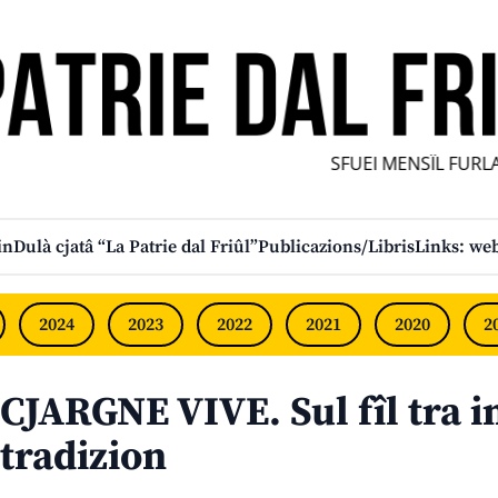
SFUEI MENSÎL FURLAN
in
Dulà cjatâ “La Patrie dal Friûl”
Publicazions/Libris
Links: web
2024
2023
2022
2021
2020
2
CJARGNE VIVE. Sul fîl tra i
tradizion