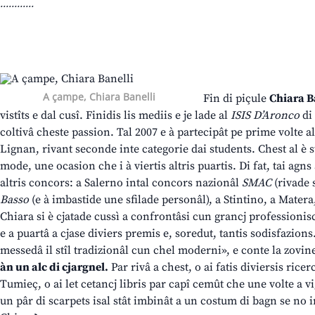
............
A çampe, Chiara Banelli
Fin di piçule
Chiara B
vistîts e dal cusî. Finidis lis mediis e je lade al
ISIS D’Aronco
di
coltivâ cheste passion. Tal 2007 e à partecipât pe prime volte a
Lignan, rivant seconde inte categorie dai students. Chest al è s
mode, une ocasion che i à viertis altris puartis. Di fat, tai agns
altris concors: a Salerno intal concors nazionâl
SMAC
(rivade 
Basso
(e à imbastide une sfilade personâl), a Stintino, a Matera
Chiara si è cjatade cussì a confrontâsi cun grancj professioniscj
e a puartâ a cjase diviers premis e, soredut, tantis sodisfazions.
messedâ il stîl tradizionâl cun chel moderni», e conte la zovine
àn un alc di cjargnel.
Par rivâ a chest, o ai fatis diviersis ricer
Tumieç, o ai let cetancj libris par capî cemût che une volte a vi
un pâr di scarpets isal stât imbinât a un costum di bagn se no i