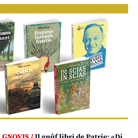
GNOVIS /
Il gnûf libri de Patrie: «Di