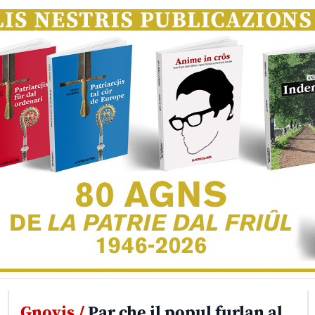
Gnovis /
Par che il popul furlan al