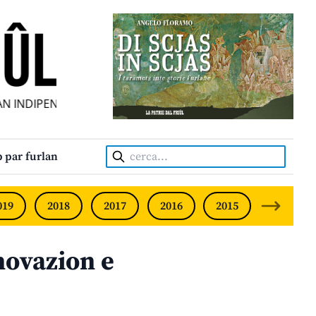
 INDIPENDENT • INDEPENDENT FRIULIAN MONTHLY • NEODV
Cerca:
 par furlan
019
2018
2017
2016
2015
2014
novazion e