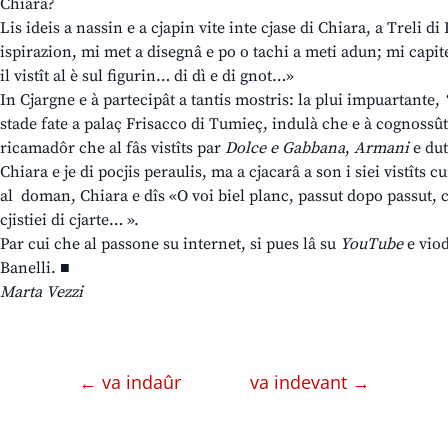
Chiara?
Lis ideis a nassin e a cjapin vite inte cjase di Chiara, a Treli d
ispirazion, mi met a disegnâ e po o tachi a meti adun; mi capit
il vistît al è sul figurin… di dì e di gnot…»
In Cjargne e à partecipât a tantis mostris: la plui impuartante,
stade fate a palaç Frisacco di Tumieç, indulà che e à cognossût
ricamadôr che al fâs vistîts par
Dolce e Gabbana
,
Armani
e dut
Chiara e je di pocjis peraulis, ma a cjacarâ a son i siei vistîts cu
al doman, Chiara e dîs «O voi biel planc, passut dopo passut, ce
cjistiei di cjarte… ».
Par cui che al passone su internet, si pues lâ su
YouTube
e viod
Banelli. ■
Marta Vezzi
← va indaûr
va indevant →