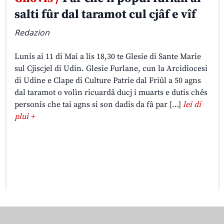
salti fûr dal taramot cul cjâf e vîf
Redazion
Lunis ai 11 di Mai a lis 18,30 te Glesie di Sante Marie
sul Cjiscjel di Udin. Glesie Furlane, cun la Arcidiocesi
di Udine e Clape di Culture Patrie dal Friûl a 50 agns
dal taramot o volìn ricuardâ ducj i muarts e dutis chês
personis che tai agns si son dadis da fâ par […]
lei di
plui +