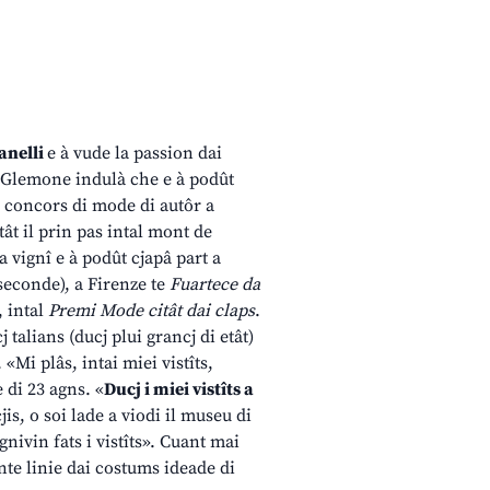
anelli
e à vude la passion dai
 Glemone indulà che e à podût
l concors di mode di autôr a
tât il prin pas intal mont de
 a vignî e à podût cjapâ part a
seconde), a Firenze te
Fuartece da
, intal
Premi Mode citât dai claps
.
 talians (ducj plui grancj di etât)
 «Mi plâs, intai miei vistîts,
 di 23 agns. «
Ducj i miei vistîts a
cjis, o soi lade a viodi il museu di
gnivin fats i vistîts». Cuant mai
nte linie dai costums ideade di