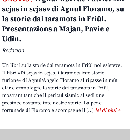
scjas in scjas» di Agnul Floramo, su
la storie dai taramots in Friûl.
Presentazions a Majan, Pavie e
Udin.
Redazion
Un libri su la storie dai taramots in Friûl nol esisteve.
Il libri «Di scjas in scjas, i taramots inte storie
furlane» di Agnul/Angelo Floramo al ripasse in mût
clâr e cronologjic la storie dai taramots in Friûl,
mostrant tant che il pericul sismic al sedi une
presince costante inte nestre storie. La pene
fortunade di Floramo e acompagne il […]
lei di plui +