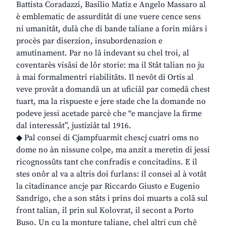
Battista Coradazzi, Basilio Matiz e Angelo Massaro al
è emblematic de assurditât di une vuere cence sens
ni umanitât, dulà che di bande taliane a forin miârs i
procès par diserzion, insubordenazion e
amutinament. Par no lâ indevant su chel troi, al
coventarès visâsi de lôr storie: ma il Stât talian no ju
à mai formalmentri riabilitâts. Il nevôt di Ortis al
veve provât a domandâ un at uficiâl par comedâ chest
tuart, ma la rispueste e jere stade che la domande no
podeve jessi acetade parcè che “e mancjave la firme
dal interessât”, justiziât tal 1916.
◆ Pal consei di Cjampfuarmit chescj cuatri oms no
dome no àn nissune colpe, ma anzit a meretin di jessi
ricognossûts tant che confradis e concitadins. E il
stes onôr al va a altris doi furlans: il consei al à votât
la citadinance ancje par Riccardo Giusto e Eugenio
Sandrigo, che a son stâts i prins doi muarts a colâ sul
front talian, il prin sul Kolovrat, il secont a Porto
Buso. Un cu la monture taliane, chel altri cun chê