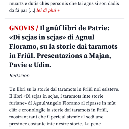
muarts e dutis chês personis che tai agns si son dadis
da fâ par […]
lei di plui +
GNOVIS /
Il gnûf libri de Patrie:
«Di scjas in scjas» di Agnul
Floramo, su la storie dai taramots
in Friûl. Presentazions a Majan,
Pavie e Udin.
Redazion
Un libri su la storie dai taramots in Friûl nol esisteve.
Il libri «Di scjas in scjas, i taramots inte storie
furlane» di Agnul/Angelo Floramo al ripasse in mût
clâr e cronologjic la storie dai taramots in Friûl,
mostrant tant che il pericul sismic al sedi une
presince costante inte nestre storie. La pene