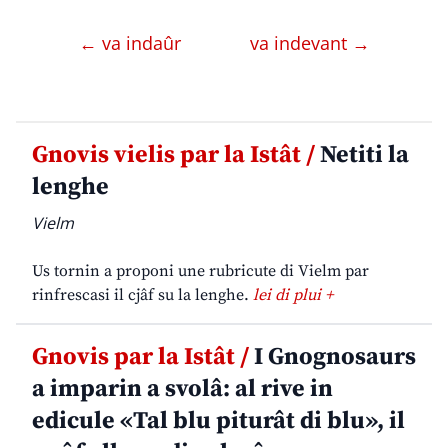
← va indaûr
va indevant →
Gnovis vielis par la Istât /
Netiti la
lenghe
Vielm
Us tornin a proponi une rubricute di Vielm par
rinfrescasi il cjâf su la lenghe.
lei di plui +
Gnovis par la Istât /
I Gnognosaurs
a imparin a svolâ: al rive in
edicule «Tal blu piturât di blu», il