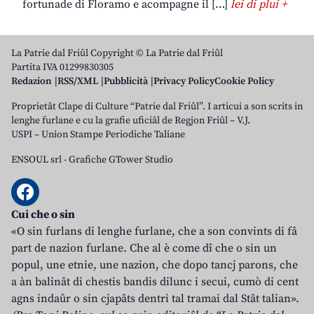
fortunade di Floramo e acompagne il […]
lei di plui +
La Patrie dal Friûl Copyright © La Patrie dal Friûl
Partita IVA 01299830305
Redazion
RSS/XML
Pubblicità
Privacy Policy
Cookie Policy
Proprietât Clape di Culture “Patrie dal Friûl”. I articui a son scrits in
lenghe furlane e cu la grafie uficiâl de Regjon Friûl – V.J.
USPI – Union Stampe Periodiche Taliane
ENSOUL srl
-
Grafiche GTower Studio
Cui che o sin
«O sin furlans di lenghe furlane, che a son convints di fâ
part de nazion furlane. Che al è come dî che o sin un
popul, une etnie, une nazion, che dopo tancj parons, che
a àn balinât di chestis bandis dilunc i secui, cumò di cent
agns indaûr o sin cjapâts dentri tal tramai dal Stât talian».