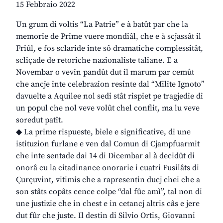
15 Febbraio 2022
Un grum di voltis “La Patrie” e à batût par che la
memorie de Prime vuere mondiâl, che e à scjassât il
Friûl, e fos sclaride inte sô dramatiche complessitât,
scliçade de retoriche nazionaliste taliane. E a
Novembar o vevin pandût dut il marum par cemût
che ancje inte celebrazion resinte dal “Milite Ignoto”
davuelte a Aquilee nol sedi stât rispiet pe tragjedie di
un popul che nol veve volût chel conflit, ma lu veve
soredut patît.
◆ La prime rispueste, biele e significative, di une
istituzion furlane e ven dal Comun di Cjampfuarmit
che inte sentade dai 14 di Dicembar al à decidût di
onorâ cu la citadinance onorarie i cuatri Fusilâts di
Çurçuvint, vitimis che a rapresentin ducj chei che a
son stâts copâts cence colpe “dal fûc amì”, tal non di
une justizie che in chest e in cetancj altris câs e jere
dut fûr che juste. Il destin di Silvio Ortis, Giovanni