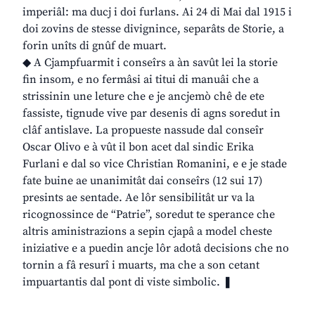
imperiâl: ma ducj i doi furlans. Ai 24 di Mai dal 1915 i
doi zovins de stesse divignince, separâts de Storie, a
forin unîts di gnûf de muart.
◆ A Cjampfuarmit i conseîrs a àn savût lei la storie
fin insom, e no fermâsi ai titui di manuâi che a
strissinin une leture che e je ancjemò chê de ete
fassiste, tignude vive par desenis di agns soredut in
clâf antislave. La propueste nassude dal conseîr
Oscar Olivo e à vût il bon acet dal sindic Erika
Furlani e dal so vice Christian Romanini, e e je stade
fate buine ae unanimitât dai conseîrs (12 sui 17)
presints ae sentade. Ae lôr sensibilitât ur va la
ricognossince de “Patrie”, soredut te sperance che
altris aministrazions a sepin cjapâ a model cheste
iniziative e a puedin ancje lôr adotâ decisions che no
tornin a fâ resurî i muarts, ma che a son cetant
impuartantis dal pont di viste simbolic. ❚