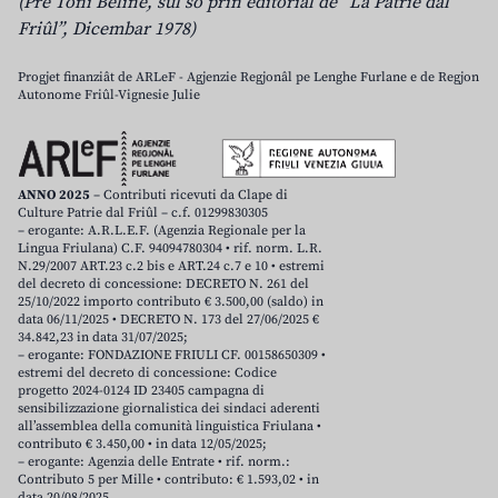
(Pre Toni Beline, sul so prin editoriâl de “La Patrie dal
Friûl”, Dicembar 1978)
Progjet finanziât de ARLeF - Agjenzie Regjonâl pe Lenghe Furlane e de Regjon
Autonome Friûl-Vignesie Julie
ANNO 2025
– Contributi ricevuti da Clape di
Culture Patrie dal Friûl – c.f. 01299830305
– erogante: A.R.L.E.F. (Agenzia Regionale per la
Lingua Friulana) C.F. 94094780304 • rif. norm. L.R.
N.29/2007 ART.23 c.2 bis e ART.24 c.7 e 10 • estremi
del decreto di concessione: DECRETO N. 261 del
25/10/2022 importo contributo € 3.500,00 (saldo) in
data 06/11/2025 • DECRETO N. 173 del 27/06/2025 €
34.842,23 in data 31/07/2025;
– erogante: FONDAZIONE FRIULI CF. 00158650309 •
estremi del decreto di concessione: Codice
progetto 2024-0124 ID 23405 campagna di
sensibilizzazione giornalistica dei sindaci aderenti
all’assemblea della comunità linguistica Friulana •
contributo € 3.450,00 • in data 12/05/2025;
– erogante: Agenzia delle Entrate • rif. norm.:
Contributo 5 per Mille • contributo: € 1.593,02 • in
data 20/08/2025.