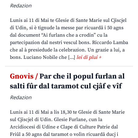
Redazion
Lunis ai 11 di Mai te Glesie di Sante Marie sul Cjiscjel
di Udin, si è tignude la messe par ricuardâ i 50 agns
dal document “Ai furlans che a crodin” cu la
partecipazion dal nestri vescul bons. Riccardo Lamba
che al à presiedude la celebrazion. Un grazie a lui, a
bons. Luciano Nobile che […]
lei di plui +
Gnovis /
Par che il popul furlan al
salti fûr dal taramot cul cjâf e vîf
Redazion
Lunis ai 11 di Mai a lis 18,30 te Glesie di Sante Marie
sul Cjiscjel di Udin. Glesie Furlane, cun la
Arcidiocesi di Udine e Clape di Culture Patrie dal
Friûl a 50 agns dal taramot o volìn ricuardâ ducj i