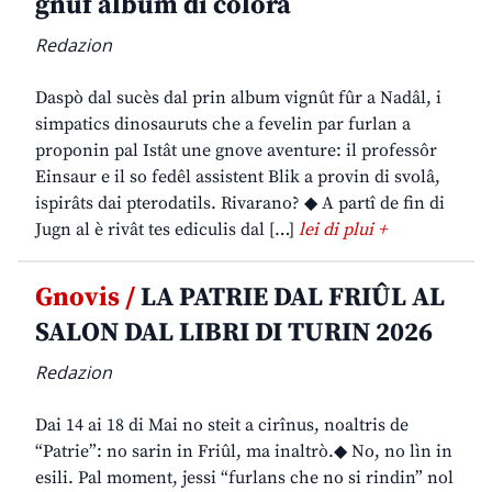
gnûf album di colorâ
Redazion
Daspò dal sucès dal prin album vignût fûr a Nadâl, i
simpatics dinosauruts che a fevelin par furlan a
proponin pal Istât une gnove aventure: il professôr
Einsaur e il so fedêl assistent Blik a provin di svolâ,
ispirâts dai pterodatils. Rivarano? ◆ A partî de fin di
Jugn al è rivât tes ediculis dal […]
lei di plui +
Gnovis /
LA PATRIE DAL FRIÛL AL
SALON DAL LIBRI DI TURIN 2026
Redazion
Dai 14 ai 18 di Mai no steit a cirînus, noaltris de
“Patrie”: no sarin in Friûl, ma inaltrò.◆ No, no lìn in
esili. Pal moment, jessi “furlans che no si rindin” nol