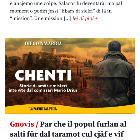
è ancjemò une colpe. Salacor lu deventarà, ma pal
moment o podin jessi “libars di sielzi” di lâ in
“mission”. Une mission […]
lei di plui +
Gnovis /
Par che il popul furlan al
salti fûr dal taramot cul cjâf e vîf