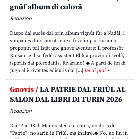
gnûf album di colorâ
Redazion
Daspò dal sucès dal prin album vignût fûr a Nadâl, i
simpatics dinosauruts che a fevelin par furlan a
proponin pal Istât une gnove aventure: il professôr
Einsaur e il so fedêl assistent Blik a provin di svolâ,
ispirâts dai pterodatils. Rivarano? ◆ A partî de fin di
Jugn al è rivât tes ediculis dal […]
lei di plui +
Gnovis /
LA PATRIE DAL FRIÛL AL
SALON DAL LIBRI DI TURIN 2026
Redazion
Dai 14 ai 18 di Mai no steit a cirînus, noaltris de
“Patrie”: no sarin in Friûl, ma inaltrò.◆ No, no lìn in