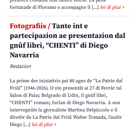
presince costante inte nestre storie. La pene
fortunade di Floramo e acompagne il […]
lei di plui +
Fotografiis /
Tante int e
partecipazion ae presentazion dal
gnûf libri, “CHENTI” di Diego
Navarria
Redazion
La prime des iniziativis pai 80 agns de “La Patrie dal
Friûl” (1946-2026). O vin presentât ai 27 di Fevrâr tal
Salon di Palaç Belgrado di Udin, il gnûf libri,
“CHENTI” romanç furlan di Diego Navarria. A son
intervegnûts la gjornaliste Martina Delpiccolo e il
diretôr da La Patrie dal Friûl Walter Tomada, l’autôr
Diego […]
lei di plui +