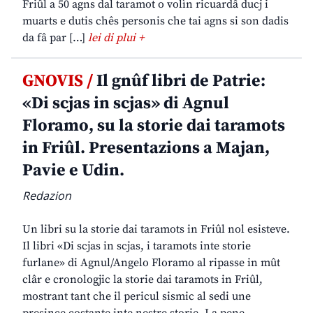
Friûl a 50 agns dal taramot o volìn ricuardâ ducj i
muarts e dutis chês personis che tai agns si son dadis
da fâ par […]
lei di plui +
GNOVIS /
Il gnûf libri de Patrie:
«Di scjas in scjas» di Agnul
Floramo, su la storie dai taramots
in Friûl. Presentazions a Majan,
Pavie e Udin.
Redazion
Un libri su la storie dai taramots in Friûl nol esisteve.
Il libri «Di scjas in scjas, i taramots inte storie
furlane» di Agnul/Angelo Floramo al ripasse in mût
clâr e cronologjic la storie dai taramots in Friûl,
mostrant tant che il pericul sismic al sedi une