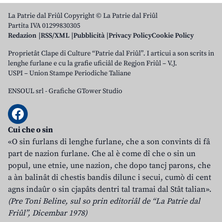
La Patrie dal Friûl Copyright © La Patrie dal Friûl
Partita IVA 01299830305
Redazion
RSS/XML
Pubblicità
Privacy Policy
Cookie Policy
Proprietât Clape di Culture “Patrie dal Friûl”. I articui a son scrits in
lenghe furlane e cu la grafie uficiâl de Regjon Friûl – V.J.
USPI – Union Stampe Periodiche Taliane
ENSOUL srl
-
Grafiche GTower Studio
Cui che o sin
«O sin furlans di lenghe furlane, che a son convints di fâ
part de nazion furlane. Che al è come dî che o sin un
popul, une etnie, une nazion, che dopo tancj parons, che
a àn balinât di chestis bandis dilunc i secui, cumò di cent
agns indaûr o sin cjapâts dentri tal tramai dal Stât talian».
(Pre Toni Beline, sul so prin editoriâl de “La Patrie dal
Friûl”, Dicembar 1978)