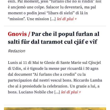
esili. Pal moment, jessi “furlans che no si rindin” nol
è ancjemò une colpe. Salacor lu deventarà, ma pal
moment o podin jessi “libars di sielzi” di lâ in
“mission”. Une mission […]
lei di plui +
Gnovis /
Par che il popul furlan al
salti fûr dal taramot cul cjâf e vîf
Redazion
Lunis ai 11 di Mai te Glesie di Sante Marie sul Cjiscjel
di Udin, si è tignude la messe par ricuardâ i 50 agns
dal document “Ai furlans che a crodin” cu la
partecipazion dal nestri vescul bons. Riccardo Lamba
che al à presiedude la celebrazion. Un grazie a lui, a
bons. Luciano Nobile che […]
lei di plui +