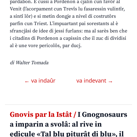
pardabon. E cussì a Pordenon a cjalin cun favôr al
Venit (l’acorpament cun Trevîs lu fasaressin vulintîr,
a sintî lôr) e si metin dongje a nivel di costrutôrs
parfin cun Triest. L’impuartant pai sorestants al è
sfrancjâsi de idee di jessi furlans: ma al sarès ben che
i citadins di Pordenon a capissin che il zuc di dividisi
al è une vore pericolôs, par ducj.
di Walter Tomada
← va indaûr
va indevant →
Gnovis par la Istât /
I Gnognosaurs
a imparin a svolâ: al rive in
edicule «Tal blu piturât di blu», il