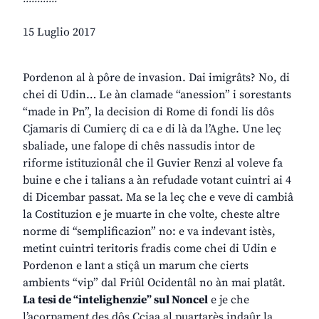
15 Luglio 2017
Pordenon al à pôre de invasion. Dai imigrâts? No, di
chei di Udin… Le àn clamade “anession” i sorestants
“made in Pn”, la decision di Rome di fondi lis dôs
Cjamaris di Cumierç di ca e di là da l’Aghe. Une leç
sbaliade, une falope di chês nassudis intor de
riforme istituzionâl che il Guvier Renzi al voleve fa
buine e che i talians a àn refudade votant cuintri ai 4
di Dicembar passat. Ma se la leç che e veve di cambiâ
la Costituzion e je muarte in che volte, cheste altre
norme di “semplificazion” no: e va indevant istès,
metint cuintri teritoris fradis come chei di Udin e
Pordenon e lant a stiçâ un marum che cierts
ambients “vip” dal Friûl Ocidentâl no àn mai platât.
La tesi de “intelighenzie” sul Noncel
e je che
l’acorpament des dôs Cciaa al puartarès indaûr la