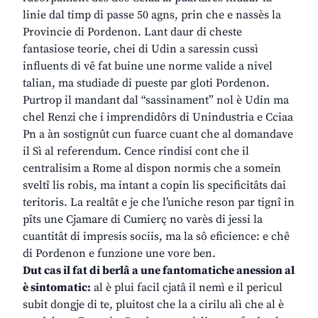
linie dal timp di passe 50 agns, prin che e nassès la
Provincie di Pordenon. Lant daur di cheste
fantasiose teorie, chei di Udin a saressin cussì
influents di vê fat buine une norme valide a nivel
talian, ma studiade di pueste par gloti Pordenon.
Purtrop il mandant dal “sassinament” nol è Udin ma
chel Renzi che i imprendidôrs di Unindustria e Cciaa
Pn a àn sostignût cun fuarce cuant che al domandave
il Sì al referendum. Cence rindisi cont che il
centralisim a Rome al dispon normis che a somein
sveltî lis robis, ma intant a copin lis specificitâts dai
teritoris. La realtât e je che l’uniche reson par tignî in
pîts une Cjamare di Cumierç no varès di jessi la
cuantitât di impresis sociis, ma la sô eficience: e chê
di Pordenon e funzione une vore ben.
Dut cas il fat di berlâ a une fantomatiche anession al
è sintomatic:
al è plui facil cjatâ il nemì e il pericul
subit dongje di te, pluitost che la a cirilu alì che al è