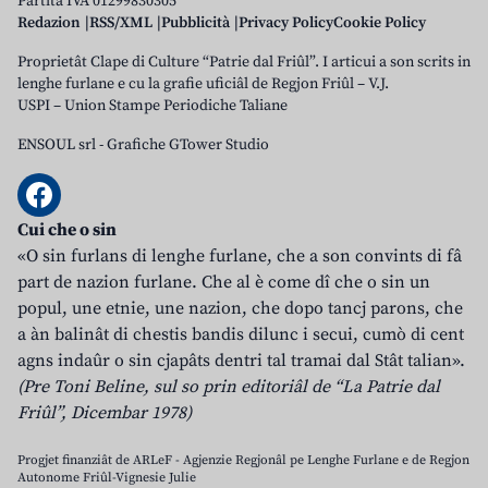
Partita IVA 01299830305
Redazion
RSS/XML
Pubblicità
Privacy Policy
Cookie Policy
Proprietât Clape di Culture “Patrie dal Friûl”. I articui a son scrits in
lenghe furlane e cu la grafie uficiâl de Regjon Friûl – V.J.
USPI – Union Stampe Periodiche Taliane
ENSOUL srl
-
Grafiche GTower Studio
Cui che o sin
«O sin furlans di lenghe furlane, che a son convints di fâ
part de nazion furlane. Che al è come dî che o sin un
popul, une etnie, une nazion, che dopo tancj parons, che
a àn balinât di chestis bandis dilunc i secui, cumò di cent
agns indaûr o sin cjapâts dentri tal tramai dal Stât talian».
(Pre Toni Beline, sul so prin editoriâl de “La Patrie dal
Friûl”, Dicembar 1978)
Progjet finanziât de ARLeF - Agjenzie Regjonâl pe Lenghe Furlane e de Regjon
Autonome Friûl-Vignesie Julie