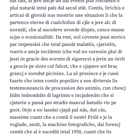
dai fats, al jere ancje un dai events plui frecuents e
plui naturâi intai paîs dal secul stât. Contis, lirichis e
articui di gjornâi nus mostrin une situazion li che la
partence eterne di cualchidun di cjâr e jere alc di
normâl, che al sucedeve avonde dispès, cence masse
scjas o ecezionalitât. Da rest, nol covente jessi storics
par impensâsi che intal passât malatiis, cjaristiis,
vueris e ancje incidents (che vuê no varessin plui di
jessi in gracie des normis di sigurece) a jerin un invît
a gnocis pe siore cul falcet, che e cjapave sot braç
grancj e soredut picinins. La sô presince e je cussì
fuarte che intes contis popolârs a son diviersis lis
testemoneancis de procession des animis, cun chescj
biâts imbombâts di lagrimis e incjadenâts che si
cjatavin a passâ pes stradis mancul batudis vie pe
gnot. Ocjo a no lassâsi cjapâ pal nâs, dut câs,
massime cuant che a contâ il nestri Friûl e je la
voglade, anzit, la machine fotografiche, dai forescj
cemût che al è sucedût intal 1950, cuant che lis