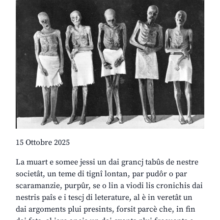
15 Ottobre 2025
La muart e somee jessi un dai grancj tabûs de nestre
societât, un teme di tignî lontan, par pudôr o par
scaramanzie, purpûr, se o lin a viodi lis cronichis dai
nestris paîs e i tescj di leterature, al è in veretât un
dai argoments plui presints, forsit parcè che, in fin