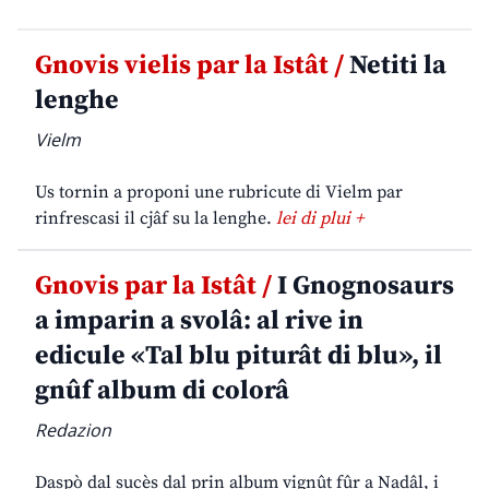
Gnovis vielis par la Istât /
Netiti la
lenghe
Vielm
Us tornin a proponi une rubricute di Vielm par
rinfrescasi il cjâf su la lenghe.
lei di plui +
Gnovis par la Istât /
I Gnognosaurs
a imparin a svolâ: al rive in
edicule «Tal blu piturât di blu», il
gnûf album di colorâ
Redazion
Daspò dal sucès dal prin album vignût fûr a Nadâl, i