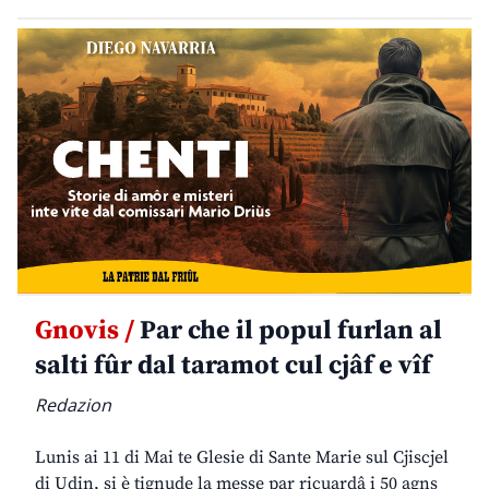
Gnovis /
Par che il popul furlan al
salti fûr dal taramot cul cjâf e vîf
Redazion
Lunis ai 11 di Mai te Glesie di Sante Marie sul Cjiscjel
di Udin, si è tignude la messe par ricuardâ i 50 agns