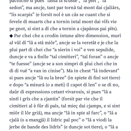
pacifiche si pues “lassâ la scusse”, “la piel”, “la
sedon”, ma ancje, tant par tornâ tal mont dai cjaliârs,
“lis scarpis” (e forsit nol è un câs se cuant che si
fevele di muarts che a tornin intal mont dai vîfs vie
pe gnot, si sint a dî che a tornin a cjapânus pai pîts).
◆ Par chei che a crodin intune altre dimension, murî
al vûl dî “lâ a stâ miôr”, ancje se la veretât e je che la
plui part di chei che “a sierin i voi” e ven sepulide,
duncje e va a finîle “tal cimitieri”, “tal foran” o ancje
“te fuesse” (ancje se a son simpri di plui chei che in
dì di vuê “a van in cinise”). Ma in chest “lâ indevant”
si pues ancje “lâ su la bree” (in spiete di finî sot tiere)
e dopo “a misurâ (o a meti) il capot di len” o se di no,
daûr di espressions cetant vivarosis, si pues “lâ a
sintî i grîs che a cjantin” (forsit par vie che il
cimitieri al è fûr di paîs, tal mieç dai cjamps, e si sint
miôr il lôr griâ), ma ancje “lâ in spie al farc”, o “lâ a
cjalâ (o a mangjâ) il lidric pal poc” o “lâ a viodi la
jerbe de bande des lidrîs” (e duncje sot tiere), o “lâ a