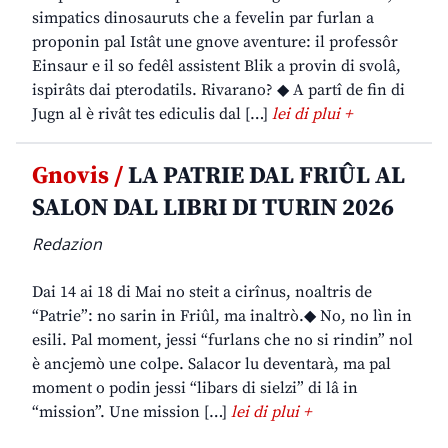
simpatics dinosauruts che a fevelin par furlan a
proponin pal Istât une gnove aventure: il professôr
Einsaur e il so fedêl assistent Blik a provin di svolâ,
ispirâts dai pterodatils. Rivarano? ◆ A partî de fin di
Jugn al è rivât tes ediculis dal […]
lei di plui +
Gnovis /
LA PATRIE DAL FRIÛL AL
SALON DAL LIBRI DI TURIN 2026
Redazion
Dai 14 ai 18 di Mai no steit a cirînus, noaltris de
“Patrie”: no sarin in Friûl, ma inaltrò.◆ No, no lìn in
esili. Pal moment, jessi “furlans che no si rindin” nol
è ancjemò une colpe. Salacor lu deventarà, ma pal
moment o podin jessi “libars di sielzi” di lâ in
“mission”. Une mission […]
lei di plui +