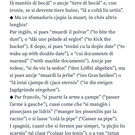
fâ mantiis di bocâl” o ancje “tiere di bocâl” e, cun
ironie, se si devente tiere buine, “lâ a coltâ lis urtiis”.
◆ Ma ce sfumaduris cjapie la muart, in chês altris
lenghis?
Par inglês, si pues “muardi il polvar” (“to bite the
dust”), o “dâi une pidade al seglot” (“to kick the
bucket”). E dopo, si pues “sveâsi cu la dople date” (“to
wake up with double date”), o “cui documents di
marmul” (“with marble documents”). Ancje par
todesc, “si da vie la sedon” (“den Löffel abgeben”), ma
si pues ancje “muardi la jerbe” (“ins Gras beißen”) o
“lâ intai cjamps di cjace eternis” (“in die ewigen
Jagdgründe eingehen”).
◆ Par francês, “si puarte la arme a çampe” (“passer
l’arme à gauche”), cussì come che “si mangjin i
pissecjans pe lidrîs” (“manger les pissenlits par la
racine”) o si lasse “colâ la pipe” (“Casser sa pipe”).
I spagnûi, cuant che si fermin par simpri, “a picjin lis
scarpis” tal claut (“colgar los tenis”), o a van “intun