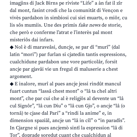
imagjins di Jack Birns pe riviste “Life” a àn fat il zîr
dal mont, fasint crodi che la comunitât di Vençon e
vivès pardabon in simbiosi cui siei muarts, o miôr, cu
lis sôs mumiis. Une des primis
fake news
de storie,
che però e conferme l’atrat e l’interès pal mont
misteriôs dai infars.
◆ Nol è di maraveâsi, duncje, se par dî “murî” (dal
latin “mori”) par furlan si cjatedin tantis espressions,
cualchidune pardabon une vore particolâr, forsit
ancje par gjavâi vie un fregul di maluserie a chest
argoment.
◆ E inalore, murî al pues ancje jessi rindût mancul
fuart cuntun “lassâ chest mont” o “lâ ta chel altri
mont”, che par cui che al è religjôs al devente un “lâ
cul Signôr”, “lâ cun Diu” o “lâ cun Gjo”, o ancje “lâ (o
tornâ) te cjase dal Pari” a “rindi la anime” e, in
dimension spaziâl, ancje un “lâ in cîl” o “in paradîs”.
In Cjargne si pues ancjemò sintî la espression “lâ di
Tor”, doprade soredut cuant che cualchidun al