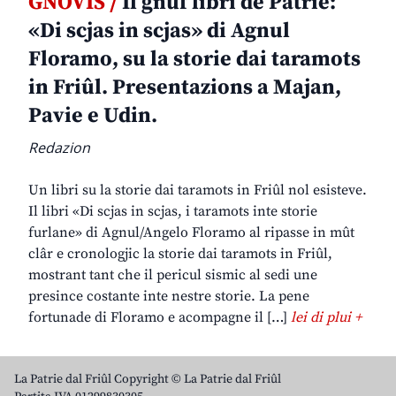
GNOVIS /
Il gnûf libri de Patrie:
«Di scjas in scjas» di Agnul
Floramo, su la storie dai taramots
in Friûl. Presentazions a Majan,
Pavie e Udin.
Redazion
Un libri su la storie dai taramots in Friûl nol esisteve.
Il libri «Di scjas in scjas, i taramots inte storie
furlane» di Agnul/Angelo Floramo al ripasse in mût
clâr e cronologjic la storie dai taramots in Friûl,
mostrant tant che il pericul sismic al sedi une
presince costante inte nestre storie. La pene
fortunade di Floramo e acompagne il […]
lei di plui +
La Patrie dal Friûl Copyright © La Patrie dal Friûl