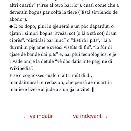
altri cuartîr” (“irse al otro barrio”), cussì come che a
deventin bogns par coltâ la tiere (“Está sirviendo de
abono”).
◆ E po dopo, plui in gjenerâl e un pôc dapardut, o
cjatìn i simpri bogns “sveâsi sot (o lâ a stâ sot) di un
ciprès”, “distirâsi par lunc” o “distirâ i pîts”, “lâ a
durmî in pigjame e sveâsi vistûts di fin”, “lâ fûr di
cjase de bande dai pîts” e, pai plui tecnologjics, e je
rivade ancje la detule “vê dôs datis inte pagjine di
Wikipedia”.
E se o cognossês cualchi altri mût di dî,
mandaitnusal in redazion, che pensâ ae muart in
maniere lizere al jude a slungjâ la vite! ❚
← va indaûr
va indevant →