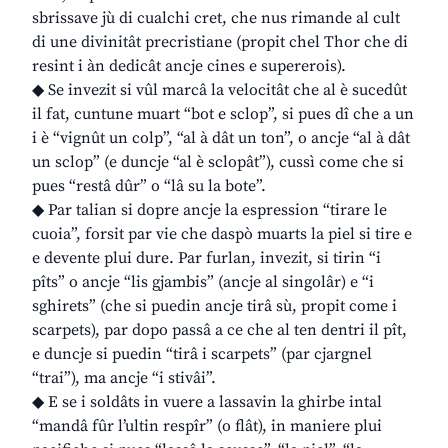
sbrissave jù di cualchi cret, che nus rimande al cult
di une divinitât precristiane (propit chel Thor che di
resint i àn dedicât ancje cines e supererois).
◆ Se invezit si vûl marcâ la velocitât che al è sucedût
il fat, cuntune muart “bot e sclop”, si pues dî che a un
i è “vignût un colp”, “al à dât un ton”, o ancje “al à dât
un sclop” (e duncje “al è sclopât”), cussì come che si
pues “restâ dûr” o “lâ su la bote”.
◆ Par talian si dopre ancje la espression “tirare le
cuoia”, forsit par vie che daspò muarts la piel si tire e
e devente plui dure. Par furlan, invezit, si tirin “i
pîts” o ancje “lis gjambis” (ancje al singolâr) e “i
sghirets” (che si puedin ancje tirâ sù, propit come i
scarpets), par dopo passâ a ce che al ten dentri il pît,
e duncje si puedin “tirâ i scarpets” (par cjargnel
“trai”), ma ancje “i stivâi”.
◆ E se i soldâts in vuere a lassavin la ghirbe intal
“mandâ fûr l’ultin respîr” (o flât), in maniere plui