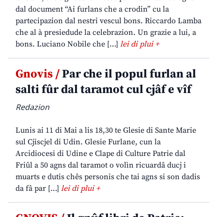
dal document “Ai furlans che a crodin” cu la
partecipazion dal nestri vescul bons. Riccardo Lamba
che al à presiedude la celebrazion. Un grazie a lui, a
bons. Luciano Nobile che […]
lei di plui +
Gnovis /
Par che il popul furlan al
salti fûr dal taramot cul cjâf e vîf
Redazion
Lunis ai 11 di Mai a lis 18,30 te Glesie di Sante Marie
sul Cjiscjel di Udin. Glesie Furlane, cun la
Arcidiocesi di Udine e Clape di Culture Patrie dal
Friûl a 50 agns dal taramot o volìn ricuardâ ducj i
muarts e dutis chês personis che tai agns si son dadis
da fâ par […]
lei di plui +