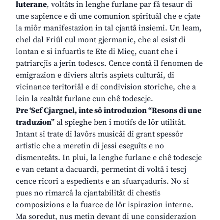
luterane
, voltâts in lenghe furlane par fâ tesaur di
une sapience e di une comunion spirituâl che e cjate
la miôr manifestazion in tal cjantâ insiemi. Un leam,
chel dal Friûl cul mont gjermanic, che al esist di
lontan e si infuartìs te Ete di Mieç, cuant che i
patriarcjis a jerin todescs. Cence contâ il fenomen de
emigrazion e diviers altris aspiets culturâi, di
vicinance teritoriâl e di condivision storiche, che a
lein la realtât furlane cun chê todescje.
Pre ‘Sef Cjargnel, inte sô introduzion “Resons di une
traduzion”
al spieghe ben i motîfs de lôr utilitât.
Intant si trate di lavôrs musicâi di grant spessôr
artistic che a meretin di jessi eseguîts e no
dismenteâts. In plui, la lenghe furlane e chê todescje
e van cetant a dacuardi, permetint di voltâ i tescj
cence ricori a espedients e an sfuarçaduris. No si
pues no rimarcâ la cjantabilitât di chestis
composizions e la fuarce de lôr ispirazion interne.
Ma soredut, nus metin devant di une considerazion