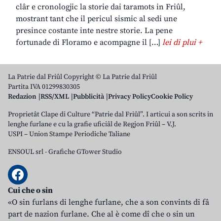
clâr e cronologjic la storie dai taramots in Friûl,
mostrant tant che il pericul sismic al sedi une
presince costante inte nestre storie. La pene
fortunade di Floramo e acompagne il […]
lei di plui +
La Patrie dal Friûl Copyright © La Patrie dal Friûl
Partita IVA 01299830305
Redazion
RSS/XML
Pubblicità
Privacy Policy
Cookie Policy
Proprietât Clape di Culture “Patrie dal Friûl”. I articui a son scrits in
lenghe furlane e cu la grafie uficiâl de Regjon Friûl – V.J.
USPI – Union Stampe Periodiche Taliane
ENSOUL srl
-
Grafiche GTower Studio
Cui che o sin
«O sin furlans di lenghe furlane, che a son convints di fâ
part de nazion furlane. Che al è come dî che o sin un