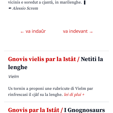
vicinis e soredut a cjantâ, in marilenghe. ❚
✒ Alessio Screm
← va indaûr
va indevant →
Gnovis vielis par la Istât /
Netiti la
lenghe
Vielm
Us tornin a proponi une rubricute di Vielm par
rinfrescasi il cjâf su la lenghe.
lei di plui +
Gnovis par la Istât /
I Gnognosaurs