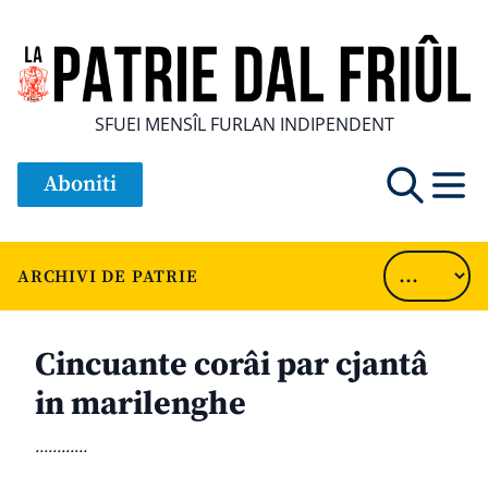
SFUEI MENSÎL FURLAN INDIPENDENT
Aboniti
ARCHIVI DE PATRIE
Cincuante corâi par cjantâ
in marilenghe
............