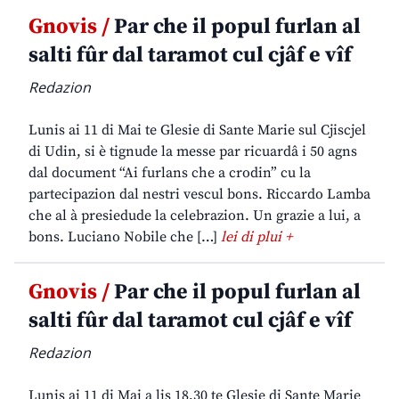
Gnovis /
Par che il popul furlan al
salti fûr dal taramot cul cjâf e vîf
Redazion
Lunis ai 11 di Mai te Glesie di Sante Marie sul Cjiscjel
di Udin, si è tignude la messe par ricuardâ i 50 agns
dal document “Ai furlans che a crodin” cu la
partecipazion dal nestri vescul bons. Riccardo Lamba
che al à presiedude la celebrazion. Un grazie a lui, a
bons. Luciano Nobile che […]
lei di plui +
Gnovis /
Par che il popul furlan al
salti fûr dal taramot cul cjâf e vîf
Redazion
Lunis ai 11 di Mai a lis 18,30 te Glesie di Sante Marie