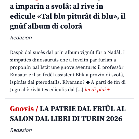
a imparin a svolâ: al rive in
edicule «Tal blu piturât di blu», il
gnûf album di colorâ
Redazion
Daspò dal sucès dal prin album vignût fûr a Nadâl, i
simpatics dinosauruts che a fevelin par furlan a
proponin pal Istât une gnove aventure: il professôr
Einsaur e il so fedêl assistent Blik a provin di svolâ,
ispirâts dai pterodatils. Rivarano? ◆ A partî de fin di
Jugn al è rivât tes ediculis dal […]
lei di plui +
Gnovis /
LA PATRIE DAL FRIÛL AL
SALON DAL LIBRI DI TURIN 2026
Redazion