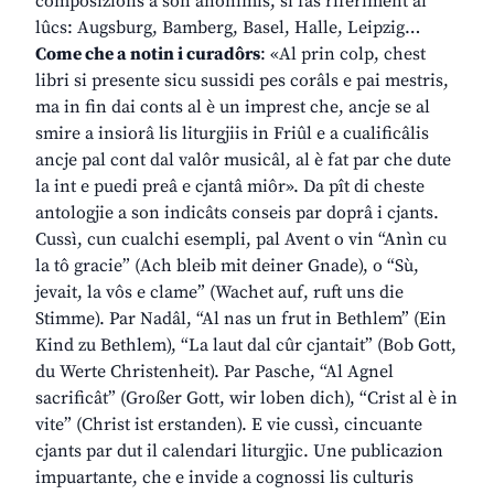
composizions a son anonimis, si fâs riferiment ai
lûcs: Augsburg, Bamberg, Basel, Halle, Leipzig…
Come che a notin i curadôrs
: «Al prin colp, chest
libri si presente sicu sussidi pes corâls e pai mestris,
ma in fin dai conts al è un imprest che, ancje se al
smire a insiorâ lis liturgjiis in Friûl e a cualificâlis
ancje pal cont dal valôr musicâl, al è fat par che dute
la int e puedi preâ e cjantâ miôr». Da pît di cheste
antologjie a son indicâts conseis par doprâ i cjants.
Cussì, cun cualchi esempli, pal Avent o vin “Anìn cu
la tô gracie” (Ach bleib mit deiner Gnade), o “Sù,
jevait, la vôs e clame” (Wachet auf, ruft uns die
Stimme). Par Nadâl, “Al nas un frut in Bethlem” (Ein
Kind zu Bethlem), “La laut dal cûr cjantait” (Bob Gott,
du Werte Christenheit). Par Pasche, “Al Agnel
sacrificât” (Großer Gott, wir loben dich), “Crist al è in
vite” (Christ ist erstanden). E vie cussì, cincuante
cjants par dut il calendari liturgjic. Une publicazion
impuartante, che e invide a cognossi lis culturis