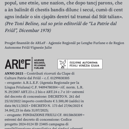
popul, une etnie, une nazion, che dopo tancj parons, che
a àn balinât di chestis bandis dilunc i secui, cumò di cent
agns indaûr o sin cjapâts dentri tal tramai dal Stât talian».
(Pre Toni Beline, sul so prin editoriâl de “La Patrie dal
Friûl”, Dicembar 1978)
Progjet finanziât de ARLeF - Agjenzie Regjonâl pe Lenghe Furlane e de Regjon
Autonome Friûl-Vignesie Julie
ANNO 2025
– Contributi ricevuti da Clape di
Culture Patrie dal Friûl – c.f. 01299830305
– erogante: A.R.L.E.F. (Agenzia Regionale per la
Lingua Friulana) C.F. 94094780304 • rif. norm. L.R.
N.29/2007 ART.23 c.2 bis e ART.24 c.7 e 10 • estremi
del decreto di concessione: DECRETO N. 261 del
25/10/2022 importo contributo € 3.500,00 (saldo) in
data 06/11/2025 • DECRETO N. 173 del 27/06/2025 €
34.842,23 in data 31/07/2025;
– erogante: FONDAZIONE FRIULI CF. 00158650309 •
estremi del decreto di concessione: Codice
progetto 2024-0124 ID 23405 campagna di
sensibilizzazione giornalistica dei sindaci aderenti