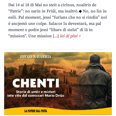
Dai 14 ai 18 di Mai no steit a cirînus, noaltris de
“Patrie”: no sarin in Friûl, ma inaltrò.◆ No, no lìn in
esili. Pal moment, jessi “furlans che no si rindin” nol
è ancjemò une colpe. Salacor lu deventarà, ma pal
moment o podin jessi “libars di sielzi” di lâ in
“mission”. Une mission […]
lei di plui +