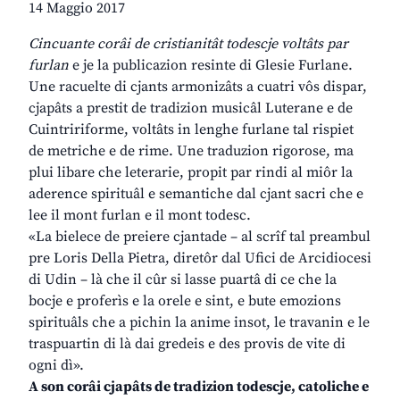
14 Maggio 2017
Cincuante corâi de cristianitât todescje voltâts par
furlan
e je la publicazion resinte di Glesie Furlane.
Une racuelte di cjants armonizâts a cuatri vôs dispar,
cjapâts a prestit de tradizion musicâl Luterane e de
Cuintririforme, voltâts in lenghe furlane tal rispiet
de metriche e de rime. Une traduzion rigorose, ma
plui libare che leterarie, propit par rindi al miôr la
aderence spirituâl e semantiche dal cjant sacri che e
lee il mont furlan e il mont todesc.
«La bielece de preiere cjantade – al scrîf tal preambul
pre Loris Della Pietra, diretôr dal Ufici de Arcidiocesi
di Udin – là che il cûr si lasse puartâ di ce che la
bocje e proferìs e la orele e sint, e bute emozions
spirituâls che a pichin la anime insot, le travanin e le
traspuartin di là dai gredeis e des provis de vite di
ogni dì».
A son corâi cjapâts de tradizion todescje, catoliche e