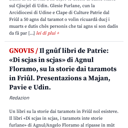
sul Cjiscjel di Udin. Glesie Furlane, cun la
Arcidiocesi di Udine e Clape di Culture Patrie dal
Friûl a 50 agns dal taramot o volìn ricuardâ ducj i
muarts e dutis chês personis che tai agns si son dadis
da fâ par […]
lei di plui +
GNOVIS /
Il gnûf libri de Patrie:
«Di scjas in scjas» di Agnul
Floramo, su la storie dai taramots
in Friûl. Presentazions a Majan,
Pavie e Udin.
Redazion
Un libri su la storie dai taramots in Friûl nol esisteve.
Il libri «Di scjas in scjas, i taramots inte storie
furlane» di Agnul/Angelo Floramo al ripasse in mût