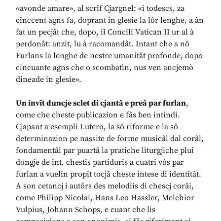
«avonde amare», al scrîf Cjargnel: «i todescs, za
cinccent agns fa, doprant in glesie la lôr lenghe, a àn
fat un pecjât che, dopo, il Concili Vatican II ur al à
perdonât: anzit, lu à racomandât. Intant che a nô
Furlans la lenghe de nestre umanitât profonde, dopo
cincuante agns che o scombatìn, nus ven ancjemò
dineade in glesie».
Un invît duncje sclet di cjantâ e preâ par furlan
,
come che cheste publicazion e fâs ben intindi.
Cjapant a esempli Lutero, la sô riforme e la sô
determinazion pe nassite de forme musicâl dal corâl,
fondamentâl par puartâ la pratiche liturgjiche plui
dongje de int, chestis partiduris a cuatri vôs par
furlan a vuelin propit tocjâ cheste intese di identitât.
A son cetancj i autôrs des melodiis di chescj corâi,
come Philipp Nicolai, Hans Leo Hassler, Melchior
Vulpius, Johann Schops, e cuant che lis