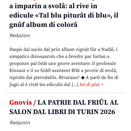
a imparin a svolâ: al rive in
edicule «Tal blu piturât di blu», il
gnûf album di colorâ
Redazion
Daspò dal sucès dal prin album vignût fûr a Nadâl, i
simpatics dinosauruts che a fevelin par furlan a
proponin pal Istât une gnove aventure: il professôr
Einsaur e il so fedêl assistent Blik a provin di svolâ,
ispirâts dai pterodatils. Rivarano? ◆ A partî de fin di
Jugn al è rivât tes ediculis dal […]
lei di plui +
Gnovis /
LA PATRIE DAL FRIÛL AL
SALON DAL LIBRI DI TURIN 2026
Redazion