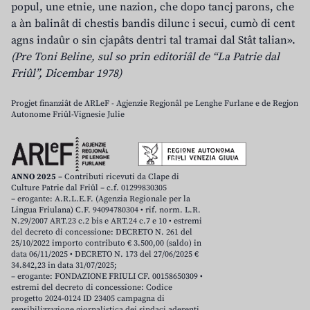
popul, une etnie, une nazion, che dopo tancj parons, che
a àn balinât di chestis bandis dilunc i secui, cumò di cent
agns indaûr o sin cjapâts dentri tal tramai dal Stât talian».
(Pre Toni Beline, sul so prin editoriâl de “La Patrie dal
Friûl”, Dicembar 1978)
Progjet finanziât de ARLeF - Agjenzie Regjonâl pe Lenghe Furlane e de Regjon
Autonome Friûl-Vignesie Julie
ANNO 2025
– Contributi ricevuti da Clape di
Culture Patrie dal Friûl – c.f. 01299830305
– erogante: A.R.L.E.F. (Agenzia Regionale per la
Lingua Friulana) C.F. 94094780304 • rif. norm. L.R.
N.29/2007 ART.23 c.2 bis e ART.24 c.7 e 10 • estremi
del decreto di concessione: DECRETO N. 261 del
25/10/2022 importo contributo € 3.500,00 (saldo) in
data 06/11/2025 • DECRETO N. 173 del 27/06/2025 €
34.842,23 in data 31/07/2025;
– erogante: FONDAZIONE FRIULI CF. 00158650309 •
estremi del decreto di concessione: Codice
progetto 2024-0124 ID 23405 campagna di
sensibilizzazione giornalistica dei sindaci aderenti