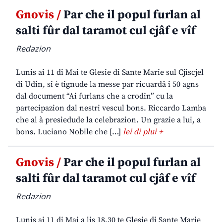
Gnovis /
Par che il popul furlan al
salti fûr dal taramot cul cjâf e vîf
Redazion
Lunis ai 11 di Mai te Glesie di Sante Marie sul Cjiscjel
di Udin, si è tignude la messe par ricuardâ i 50 agns
dal document “Ai furlans che a crodin” cu la
partecipazion dal nestri vescul bons. Riccardo Lamba
che al à presiedude la celebrazion. Un grazie a lui, a
bons. Luciano Nobile che […]
lei di plui +
Gnovis /
Par che il popul furlan al
salti fûr dal taramot cul cjâf e vîf
Redazion
Lunis ai 11 di Mai a lis 18,30 te Glesie di Sante Marie