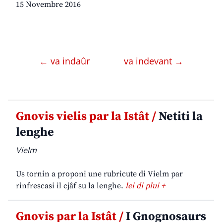
15 Novembre 2016
← va indaûr
va indevant →
Gnovis vielis par la Istât /
Netiti la
lenghe
Vielm
Us tornin a proponi une rubricute di Vielm par
rinfrescasi il cjâf su la lenghe.
lei di plui +
Gnovis par la Istât /
I Gnognosaurs