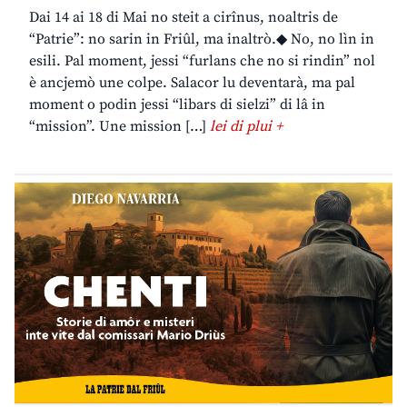
Dai 14 ai 18 di Mai no steit a cirînus, noaltris de
“Patrie”: no sarin in Friûl, ma inaltrò.◆ No, no lìn in
esili. Pal moment, jessi “furlans che no si rindin” nol
è ancjemò une colpe. Salacor lu deventarà, ma pal
moment o podin jessi “libars di sielzi” di lâ in
“mission”. Une mission […]
lei di plui +