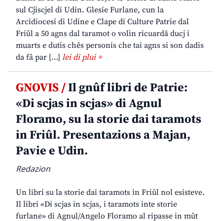
sul Cjiscjel di Udin. Glesie Furlane, cun la
Arcidiocesi di Udine e Clape di Culture Patrie dal
Friûl a 50 agns dal taramot o volìn ricuardâ ducj i
muarts e dutis chês personis che tai agns si son dadis
da fâ par […]
lei di plui +
GNOVIS /
Il gnûf libri de Patrie:
«Di scjas in scjas» di Agnul
Floramo, su la storie dai taramots
in Friûl. Presentazions a Majan,
Pavie e Udin.
Redazion
Un libri su la storie dai taramots in Friûl nol esisteve.
Il libri «Di scjas in scjas, i taramots inte storie
furlane» di Agnul/Angelo Floramo al ripasse in mût