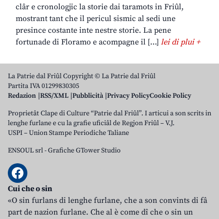
clâr e cronologjic la storie dai taramots in Friûl,
mostrant tant che il pericul sismic al sedi une
presince costante inte nestre storie. La pene
fortunade di Floramo e acompagne il […]
lei di plui +
La Patrie dal Friûl Copyright © La Patrie dal Friûl
Partita IVA 01299830305
Redazion
RSS/XML
Pubblicità
Privacy Policy
Cookie Policy
Proprietât Clape di Culture “Patrie dal Friûl”. I articui a son scrits in
lenghe furlane e cu la grafie uficiâl de Regjon Friûl – V.J.
USPI – Union Stampe Periodiche Taliane
ENSOUL srl
-
Grafiche GTower Studio
Cui che o sin
«O sin furlans di lenghe furlane, che a son convints di fâ
part de nazion furlane. Che al è come dî che o sin un