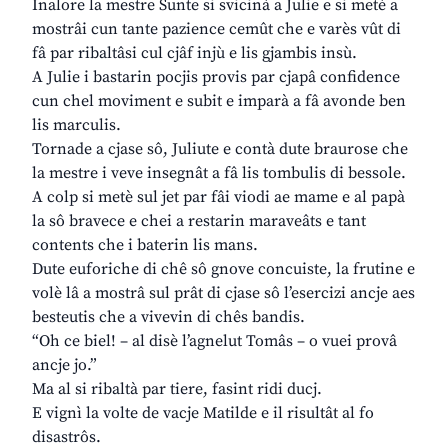
Inalore la mestre Sunte si svicinà a Julie e si metè a
mostrâi cun tante pazience cemût che e varès vût di
fâ par ribaltâsi cul cjâf injù e lis gjambis insù.
A Julie i bastarin pocjis provis par cjapâ confidence
cun chel moviment e subit e imparà a fâ avonde ben
lis marculis.
Tornade a cjase sô, Juliute e contà dute braurose che
la mestre i veve insegnât a fâ lis tombulis di bessole.
A colp si metè sul jet par fâi viodi ae mame e al papà
la sô bravece e chei a restarin maraveâts e tant
contents che i baterin lis mans.
Dute euforiche di chê sô gnove concuiste, la frutine e
volè lâ a mostrâ sul prât di cjase sô l’esercizi ancje aes
besteutis che a vivevin di chês bandis.
“Oh ce biel! – al disè l’agnelut Tomâs – o vuei provâ
ancje jo.”
Ma al si ribaltà par tiere, fasint ridi ducj.
E vignì la volte de vacje Matilde e il risultât al fo
disastrôs.