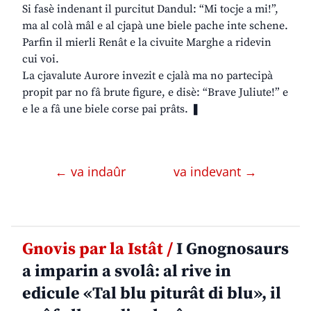
Si fasè indenant il purcitut Dandul: “Mi tocje a mi!”,
ma al colà mâl e al cjapà une biele pache inte schene.
Parfin il mierli Renât e la civuite Marghe a ridevin
cui voi.
La cjavalute Aurore invezit e cjalà ma no partecipà
propit par no fâ brute figure, e disè: “Brave Juliute!” e
e le a fâ une biele corse pai prâts. ❚
← va indaûr
va indevant →
Gnovis par la Istât /
I Gnognosaurs
a imparin a svolâ: al rive in
edicule «Tal blu piturât di blu», il