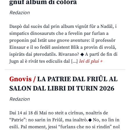
gnûf album di colorâ
Redazion
Daspò dal sucès dal prin album vignût fûr a Nadâl, i
simpatics dinosauruts che a fevelin par furlan a
proponin pal Istât une gnove aventure: il professôr
Einsaur e il so fedêl assistent Blik a provin di svolâ,
ispirâts dai pterodatils. Rivarano? ◆ A partî de fin di
Jugn al è rivât tes ediculis dal […]
lei di plui +
Gnovis /
LA PATRIE DAL FRIÛL AL
SALON DAL LIBRI DI TURIN 2026
Redazion
Dai 14 ai 18 di Mai no steit a cirînus, noaltris de
“Patrie”: no sarin in Friûl, ma inaltrò.◆ No, no lìn in
esili. Pal moment, jessi “furlans che no si rindin” nol