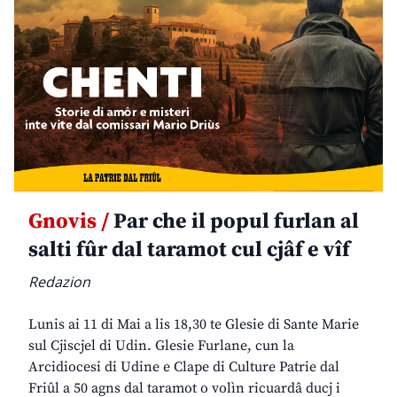
Gnovis /
Par che il popul furlan al
salti fûr dal taramot cul cjâf e vîf
Redazion
Lunis ai 11 di Mai a lis 18,30 te Glesie di Sante Marie
sul Cjiscjel di Udin. Glesie Furlane, cun la
Arcidiocesi di Udine e Clape di Culture Patrie dal
Friûl a 50 agns dal taramot o volìn ricuardâ ducj i