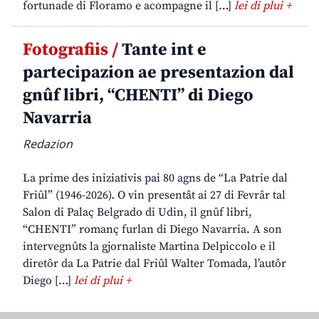
fortunade di Floramo e acompagne il […]
lei di plui +
Fotografiis /
Tante int e
partecipazion ae presentazion dal
gnûf libri, “CHENTI” di Diego
Navarria
Redazion
La prime des iniziativis pai 80 agns de “La Patrie dal
Friûl” (1946-2026). O vin presentât ai 27 di Fevrâr tal
Salon di Palaç Belgrado di Udin, il gnûf libri,
“CHENTI” romanç furlan di Diego Navarria. A son
intervegnûts la gjornaliste Martina Delpiccolo e il
diretôr da La Patrie dal Friûl Walter Tomada, l’autôr
Diego […]
lei di plui +