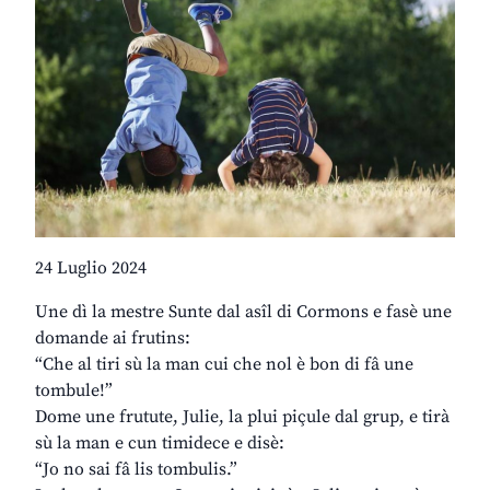
24 Luglio 2024
Une dì la mestre Sunte dal asîl di Cormons e fasè une
domande ai frutins:
“Che al tiri sù la man cui che nol è bon di fâ une
tombule!”
Dome une frutute, Julie, la plui piçule dal grup, e tirà
sù la man e cun timidece e disè:
“Jo no sai fâ lis tombulis.”