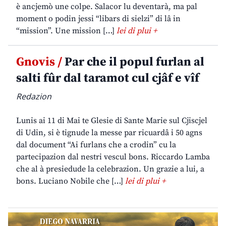
è ancjemò une colpe. Salacor lu deventarà, ma pal
moment o podin jessi “libars di sielzi” di lâ in
“mission”. Une mission […]
lei di plui +
Gnovis /
Par che il popul furlan al
salti fûr dal taramot cul cjâf e vîf
Redazion
Lunis ai 11 di Mai te Glesie di Sante Marie sul Cjiscjel
di Udin, si è tignude la messe par ricuardâ i 50 agns
dal document “Ai furlans che a crodin” cu la
partecipazion dal nestri vescul bons. Riccardo Lamba
che al à presiedude la celebrazion. Un grazie a lui, a
bons. Luciano Nobile che […]
lei di plui +