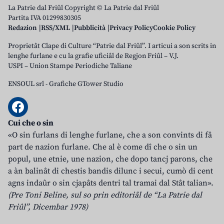
La Patrie dal Friûl Copyright © La Patrie dal Friûl
Partita IVA 01299830305
Redazion
RSS/XML
Pubblicità
Privacy Policy
Cookie Policy
Proprietât Clape di Culture “Patrie dal Friûl”. I articui a son scrits in
lenghe furlane e cu la grafie uficiâl de Regjon Friûl – V.J.
USPI – Union Stampe Periodiche Taliane
ENSOUL srl
-
Grafiche GTower Studio
Cui che o sin
«O sin furlans di lenghe furlane, che a son convints di fâ
part de nazion furlane. Che al è come dî che o sin un
popul, une etnie, une nazion, che dopo tancj parons, che
a àn balinât di chestis bandis dilunc i secui, cumò di cent
agns indaûr o sin cjapâts dentri tal tramai dal Stât talian».
(Pre Toni Beline, sul so prin editoriâl de “La Patrie dal
Friûl”, Dicembar 1978)