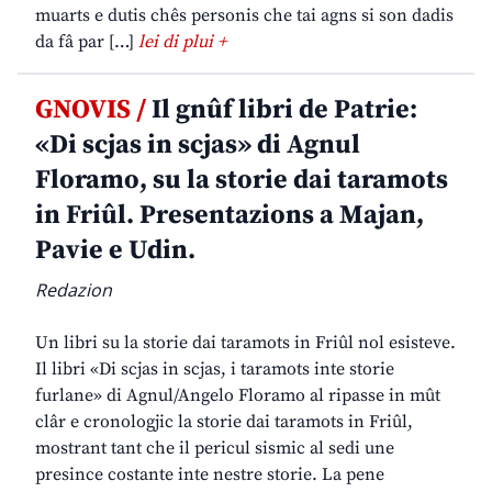
muarts e dutis chês personis che tai agns si son dadis
da fâ par […]
lei di plui +
GNOVIS /
Il gnûf libri de Patrie:
«Di scjas in scjas» di Agnul
Floramo, su la storie dai taramots
in Friûl. Presentazions a Majan,
Pavie e Udin.
Redazion
Un libri su la storie dai taramots in Friûl nol esisteve.
Il libri «Di scjas in scjas, i taramots inte storie
furlane» di Agnul/Angelo Floramo al ripasse in mût
clâr e cronologjic la storie dai taramots in Friûl,
mostrant tant che il pericul sismic al sedi une
presince costante inte nestre storie. La pene