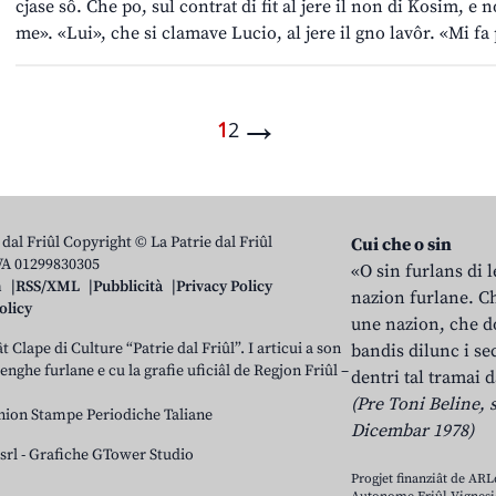
cjase sô. Che po, sul contrat di fit al jere il non di Kosim, e n
me». «Lui», che si clamave Lucio, al jere il gno lavôr. «Mi fa
→
1
2
 dal Friûl Copyright © La Patrie dal Friûl
Cui che o sin
IVA 01299830305
«O sin furlans di 
n
RSS/XML
Pubblicità
Privacy Policy
nazion furlane. Ch
olicy
une nazion, che do
t Clape di Culture “Patrie dal Friûl”. I articui a son
bandis dilunc i se
 lenghe furlane e cu la grafie uficiâl de Regjon Friûl –
dentri tal tramai d
(Pre Toni Beline, s
nion Stampe Periodiche Taliane
Dicembar 1978)
srl
-
Grafiche GTower Studio
Progjet finanziât de AR