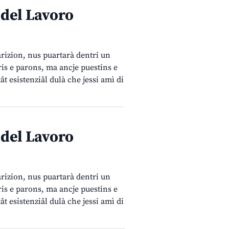
 del Lavoro
rizion, nus puartarà dentri un
ris e parons, ma ancje puestins e
ât esistenziâl dulà che jessi amì di
 del Lavoro
rizion, nus puartarà dentri un
ris e parons, ma ancje puestins e
ât esistenziâl dulà che jessi amì di