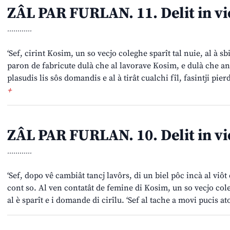
ZÂL PAR FURLAN. 11. Delit in vi
............
‘Sef, cirint Kosim, un so vecjo coleghe sparît tal nuie, al à sbi
paron de fabricute dulà che al lavorave Kosim, e dulà che ancj
plasudis lis sôs domandis e al à tirât cualchi fîl, fasintji pier
+
ZÂL PAR FURLAN. 10. Delit in vi
............
‘Sef, dopo vê cambiât tancj lavôrs, di un biel pôc incà al viô
cont so. Al ven contatât de femine di Kosim, un so vecjo co
al è sparît e i domande di cirîlu. ‘Sef al tache a movi pucis at