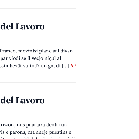
 del Lavoro
i Franco, movintsi planc sul divan
par viodi se il vecjo niçul al
essin bevût vulintîr un got di […]
lei
 del Lavoro
rizion, nus puartarà dentri un
ris e parons, ma ancje puestins e