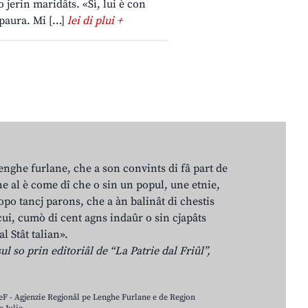
o jerin maridâts. «Sì, lui è con
 paura. Mi […]
lei di plui +
lenghe furlane, che a son convints di fâ part de
e al è come dî che o sin un popul, une etnie,
po tancj parons, che a àn balinât di chestis
cui, cumò di cent agns indaûr o sin cjapâts
al Stât talian».
ul so prin editoriâl de “La Patrie dal Friûl”,
LeF - Agjenzie Regjonâl pe Lenghe Furlane e de Regjon