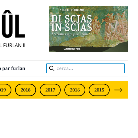
FURLAN INDIPENDENT • INDEPENDENT FRIULIAN MONTHLY 
Cerca:
 par furlan
019
2018
2017
2016
2015
2014