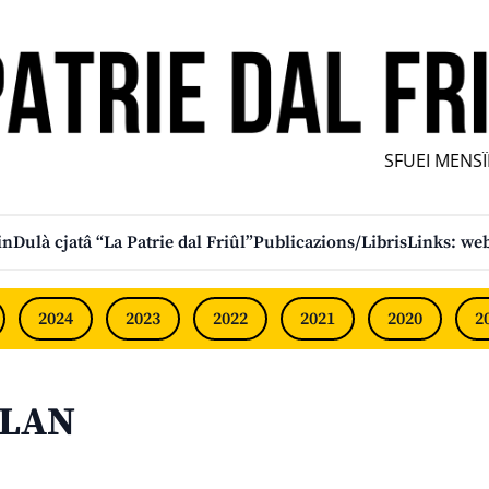
SFUEI MENSÎL 
in
Dulà cjatâ “La Patrie dal Friûl”
Publicazions/Libris
Links: web
2024
2023
2022
2021
2020
2
RLAN