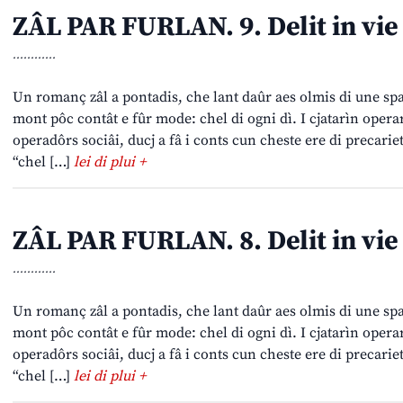
ZÂL PAR FURLAN. 9. Delit in vie
............
Un romanç zâl a pontadis, che lant daûr aes olmis di une spa
mont pôc contât e fûr mode: chel di ogni dì. I cjatarìn opera
operadôrs sociâi, ducj a fâ i conts cun cheste ere di precariet
“chel […]
lei di plui +
ZÂL PAR FURLAN. 8. Delit in vie
............
Un romanç zâl a pontadis, che lant daûr aes olmis di une spa
mont pôc contât e fûr mode: chel di ogni dì. I cjatarìn opera
operadôrs sociâi, ducj a fâ i conts cun cheste ere di precariet
“chel […]
lei di plui +