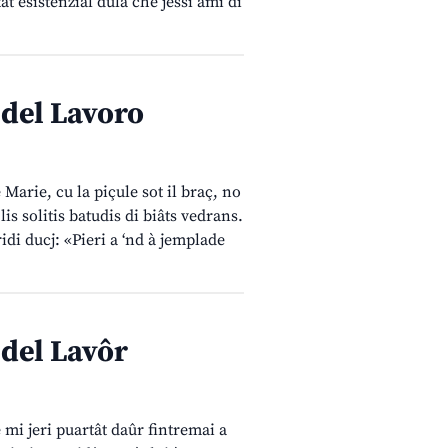
ât esistenziâl dulà che jessi amì di
 del Lavoro
arie, cu la piçule sot il braç, no
is solitis batudis di biâts vedrans.
ridi ducj: «Pieri a ‘nd à jemplade
 del Lavôr
 mi jeri puartât daûr fintremai a