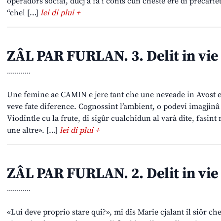
operadôrs sociâi, ducj a fâ i conts cun cheste ere di precariet
“chel […]
lei di plui +
ZÂL PAR FURLAN. 3. Delit in vie
............
Une femine ae CAMIN e jere tant che une neveade in Avost e M
veve fate diference. Cognossint l’ambient, o podevi imagjinâ l
Viodintle cu la frute, di sigûr cualchidun al varà dite, fasint 
une altre». […]
lei di plui +
ZÂL PAR FURLAN. 2. Delit in vie
............
«Lui deve proprio stare qui?», mi dîs Marie cjalant il siôr che