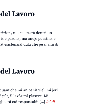
 del Lavoro
rizion, nus puartarà dentri un
ris e parons, ma ancje puestins e
ât esistenziâl dulà che jessi amì di
 del Lavoro
cuant che mi àn parât vie), mi jeri
 pûr, il lavôr mi plaseve. Mi
cjacarâ cui responsabii […]
lei di