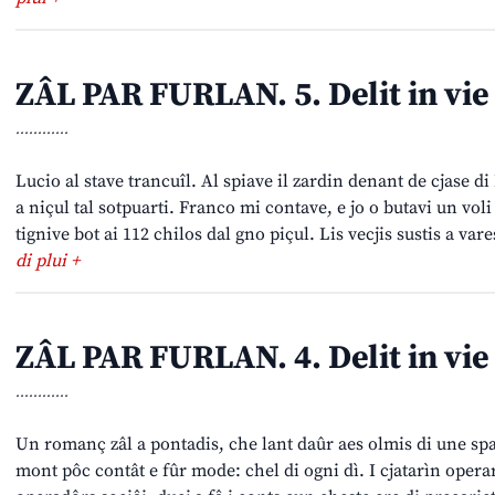
ZÂL PAR FURLAN. 5. Delit in vie
............
Lucio al stave trancuîl. Al spiave il zardin denant de cjase d
a niçul tal sotpuarti. Franco mi contave, e jo o butavi un voli 
tignive bot ai 112 chilos dal gno piçul. Lis vecjis sustis a var
di plui +
ZÂL PAR FURLAN. 4. Delit in vie
............
Un romanç zâl a pontadis, che lant daûr aes olmis di une spa
mont pôc contât e fûr mode: chel di ogni dì. I cjatarìn opera