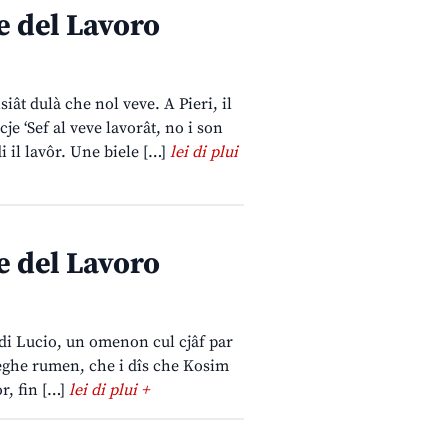
e del Lavoro
siât dulà che nol veve. A Pieri, il
e ‘Sef al veve lavorât, no i son
di il lavôr. Une biele […]
lei di plui
e del Lavoro
t di Lucio, un omenon cul cjâf par
leghe rumen, che i dîs che Kosim
or, fin […]
lei di plui +