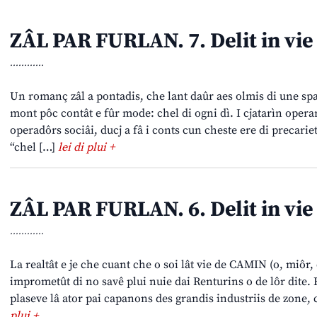
ZÂL PAR FURLAN. 7. Delit in vie
............
Un romanç zâl a pontadis, che lant daûr aes olmis di une spa
mont pôc contât e fûr mode: chel di ogni dì. I cjatarìn opera
operadôrs sociâi, ducj a fâ i conts cun cheste ere di precariet
“chel […]
lei di plui +
ZÂL PAR FURLAN. 6. Delit in vie
............
La realtât e je che cuant che o soi lât vie de CAMIN (o, miôr, 
imprometût di no savê plui nuie dai Renturins o de lôr dite. E
plaseve lâ ator pai capanons des grandis industriis de zone, 
plui +