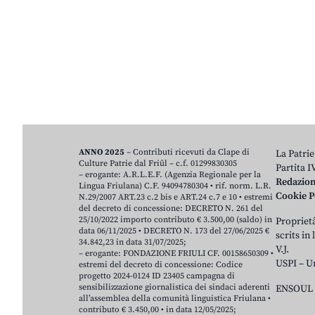
ANNO 2025
– Contributi ricevuti da Clape di
La Patrie
Culture Patrie dal Friûl – c.f. 01299830305
Partita 
– erogante: A.R.L.E.F. (Agenzia Regionale per la
Redazio
Lingua Friulana) C.F. 94094780304 • rif. norm. L.R.
Cookie P
N.29/2007 ART.23 c.2 bis e ART.24 c.7 e 10 • estremi
del decreto di concessione: DECRETO N. 261 del
25/10/2022 importo contributo € 3.500,00 (saldo) in
Proprietâ
data 06/11/2025 • DECRETO N. 173 del 27/06/2025 €
scrits in
34.842,23 in data 31/07/2025;
V.J.
– erogante: FONDAZIONE FRIULI CF. 00158650309 •
USPI – U
estremi del decreto di concessione: Codice
progetto 2024-0124 ID 23405 campagna di
sensibilizzazione giornalistica dei sindaci aderenti
ENSOUL 
all’assemblea della comunità linguistica Friulana •
contributo € 3.450,00 • in data 12/05/2025;