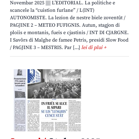
Novembar 2025 |||| L’EDITORIAL. La politiche e
scancele la “cuistion furlane” / L(INT)
AUTONOMISTE. La lezion de nestre biele zoventût /
PAGJINE 2 – METEO FUFIGNIS. Autun, stagjon di
ploiis e montanis, fueis e cjastinis / INT DI CJARGNE.
I Savôrs di Malghe de famee Petris, presidi Slow Food
/ PAGJINE 3 – MESTRIS. Par […]
lei di plui +