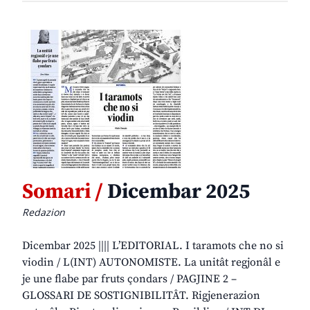
Somari /
Dicembar 2025
Redazion
Dicembar 2025 |||| L’EDITORIAL. I taramots che no si
viodin / L(INT) AUTONOMISTE. La unitât regjonâl e
je une flabe par fruts çondars / PAGJINE 2 –
GLOSSARI DE SOSTIGNIBILITÂT. Rigjenerazion