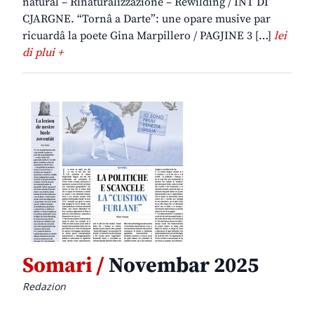
naturâl – Rinaturalizzazione – Rewilding / INT DI
CJARGNE. “Tornâ a Darte”: une opare musive par
ricuardâ la poete Gina Marpillero / PAGJINE 3 […]
lei
di plui +
Somari /
Novembar 2025
Redazion