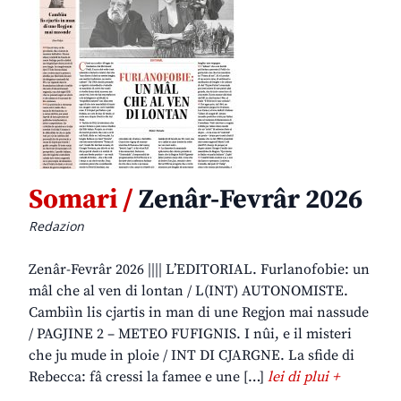
Somari /
Zenâr-Fevrâr 2026
Redazion
Zenâr-Fevrâr 2026 |||| L’EDITORIAL. Furlanofobie: un
mâl che al ven di lontan / L(INT) AUTONOMISTE.
Cambiìn lis cjartis in man di une Regjon mai nassude
/ PAGJINE 2 – METEO FUFIGNIS. I nûi, e il misteri
che ju mude in ploie / INT DI CJARGNE. La sfide di
Rebecca: fâ cressi la famee e une […]
lei di plui +