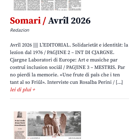
Somari /
Avrîl 2026
Redazion
Avrîl 2026 |||| L’EDITORIAL. Solidarietât e identitât: la
lezion dal 1976 / PAGJINE 2 – INT DI CJARGNE.
Cjargne Laboratori di Europe: Art e musiche par
costruî inclusion sociâl / PAGJINE 3 – MESTRIS. Par
no pierdi la memorie. «Une frute di paîs che i ten
tant al so Friûl». Interviste cun Rosalba Perini / […]
lei di plui +