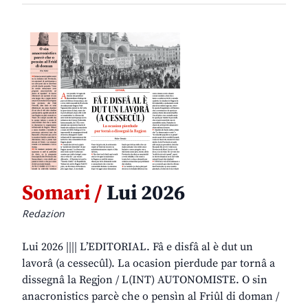
Somari /
Lui 2026
Redazion
Lui 2026 |||| L’EDITORIAL. Fâ e disfâ al è dut un
lavorâ (a cessecûl). La ocasion pierdude par tornâ a
dissegnâ la Regjon / L(INT) AUTONOMISTE. O sin
anacronistics parcè che o pensìn al Friûl di doman /