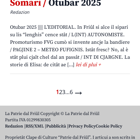
Somari /
Otubar 2025
Redazion
Otubar 2025 |||| L’EDITORIAL. In Friûl si alce il sipari
su lis “lenghis” cence stât / L(INT) AUTONOMISTE.
Promoturismo FVG cumò si invente ancje la bandiere
/ PAGJINE 2 – METEO FUFIGNIS. Istât fresc? No, al è
stât plui cjalt chel dal an passât / INT DI CJARGNE. La
storie di Elisa: de citât ae […]
lei di plui +
→
1
2
3
…
6
La Patrie dal Friûl Copyright © La Patrie dal Friûl
Partita IVA 01299830305
Redazion
RSS/XML
Pubblicità
Privacy Policy
Cookie Policy
Proprietât Clape di Culture “Patrie dal Friûl”. I articui a son scrits in