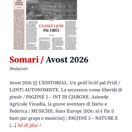
Somari /
Avost 2026
Redazion
Avost 2026 |||| L’EDITORIAL. Un gnûf licôf pal Friûl /
L(INT) AUTONOMISTE. La secession come libertât di
pinsîr / PAGJINE 2 – INT DI CJARGNE. Aziende
Agricule Vinadia, la gnove aventure di Dario e
Federica / MUSICHE. Suns Europe 2026: al è fûr il
bant par grups e musiciscj / PAGJINE 3 – NATURE E
[…]
lei di plui +