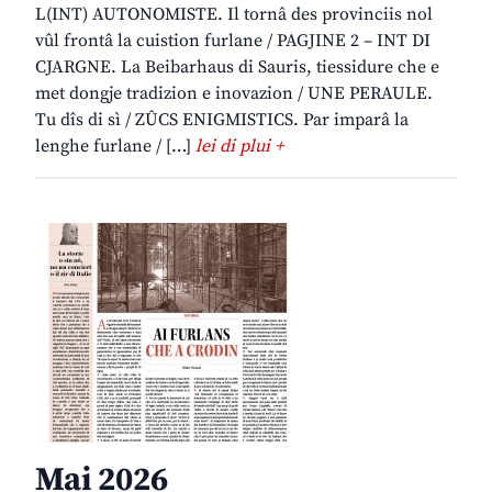
L(INT) AUTONOMISTE. Il tornâ des provinciis nol
vûl frontâ la cuistion furlane / PAGJINE 2 – INT DI
CJARGNE. La Beibarhaus di Sauris, tiessidure che e
met dongje tradizion e inovazion / UNE PERAULE.
Tu dîs di sì / ZÛCS ENIGMISTICS. Par imparâ la
lenghe furlane / […]
lei di plui +
Mai 2026