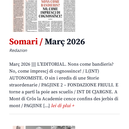
Somari /
Març 2026
Redazion
Març 2026 |||| L’EDITORIAL. Nons come bandieris?
No, come imprescj di cognossince! / L(INT)
AUTONOMISTE. O sin i eredis di une Storie
straordenarie / PAGJINE 2 – FONDAZIONE FRIULI. E
torne a partî la poie aes scuelis / INT DI CJARGNE. A
Mont di Crôs la Academie cence confins des jerbis di
mont / PAGJINE […]
lei di plui +