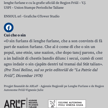
lenghe furlane e cu la grafie uficiâl de Regjon Friûl – V.J.
USPI – Union Stampe Periodiche Taliane
ENSOUL srl
-
Grafiche GTower Studio
Cui che o sin
«O sin furlans di lenghe furlane, che a son convints di fâ
part de nazion furlane. Che al è come dî che o sin un
popul, une etnie, une nazion, che dopo tancj parons, che
a àn balinât di chestis bandis dilunc i secui, cumò di cent
agns indaûr o sin cjapâts dentri tal tramai dal Stât talian».
(Pre Toni Beline, sul so prin editoriâl de “La Patrie dal
Friûl”, Dicembar 1978)
Progjet finanziât de ARLeF - Agjenzie Regjonâl pe Lenghe Furlane e de Regjon
Autonome Friûl-Vignesie Julie