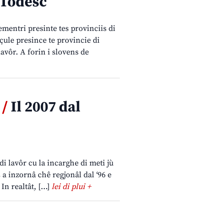
 Todesc
hementri presinte tes provinciis di
içule presince te provincie di
avôr. A forin i slovens de
 /
Il 2007 dal
i lavôr cu la incarghe di meti jù
 a inzornâ chê regjonâl dal ‘96 e
 In realtât, […]
lei di plui +