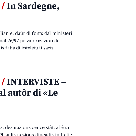
 /
In Sardegne,
talian e, daûr di fonts dal ministeri
onâl 26/97 pe valorizazion de
s fatis di inteletuâi sarts
 /
INTERVISTE –
al autôr di «Le
s, des nazions cence stât, al è un
l su lis nazions dineadis in Italie: