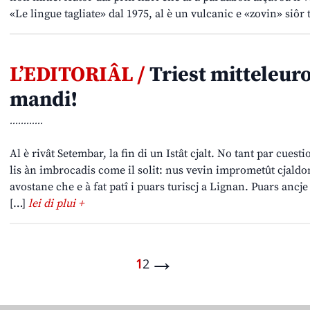
«Le lingue tagliate» dal 1975, al è un vulcanic e «zovin» siôr
L’EDITORIÂL /
Triest mitteleuro
mandi!
............
Al è rivât Setembar, la fin di un Istât cjalt. No tant par cues
lis àn imbrocadis come il solit: nus vevin imprometût cjaldon,
avostane che e à fat patî i puars turiscj a Lignan. Puars ancj
[…]
lei di plui +
→
1
2