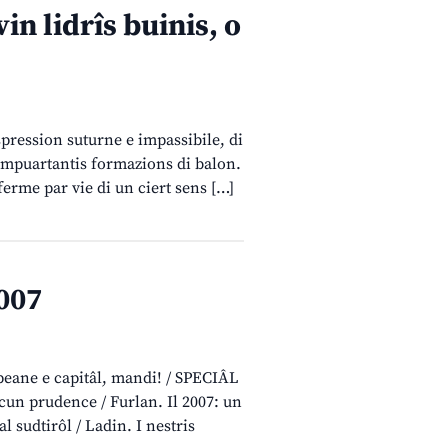
n lidrîs buinis, o
spression suturne e impassibile, di
i impuartantis formazions di balon.
ferme par vie di un ciert sens […]
007
ane e capitâl, mandi! / SPECIÂL
, cun prudence / Furlan. Il 2007: un
l sudtirôl / Ladin. I nestris