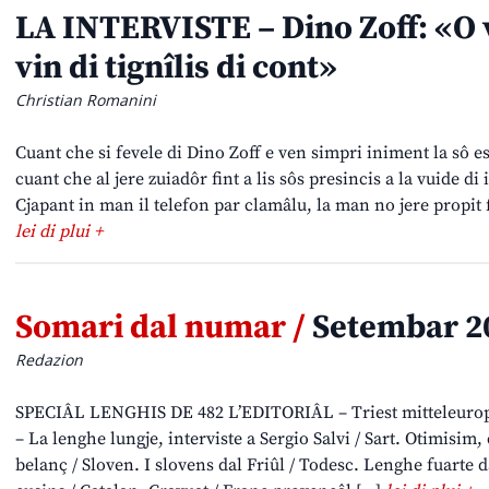
LA INTERVISTE – Dino Zoff: «O vi
vin di tignîlis di cont»
Christian Romanini
Cuant che si fevele di Dino Zoff e ven simpri iniment la sô e
cuant che al jere zuiadôr fint a lis sôs presincis a la vuide d
Cjapant in man il telefon par clamâlu, la man no jere propit 
lei di plui +
Somari dal numar /
Setembar 2
Redazion
SPECIÂL LENGHIS DE 482 L’EDITORIÂL – Triest mitteleurope
– La lenghe lungje, interviste a Sergio Salvi / Sart. Otimisim
belanç / Sloven. I slovens dal Friûl / Todesc. Lenghe fuarte da