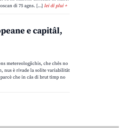
 toscan di 75 agns. […]
lei di plui +
peane e capitâl,
tions metereologjichis, che chês no
 nus è rivade la solite variabilitât
e parcè che in câs di brut timp no