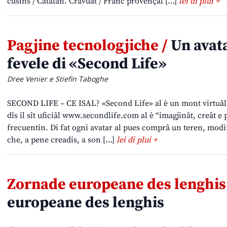
cusins / Catalan. Cravuat / Franc provençâl […]
lei di plui +
Pagjine tecnologjiche /
Un avata
fevele di «Second Life»
Dree Venier e Stiefin Taboghe
SECOND LIFE – CE ISAL? «Second Life» al è un mont virtuâl
dîs il sît uficiâl www.secondlife.com al è “imagjinât, creât e
frecuentin. Di fat ogni avatar al pues comprâ un teren, modifi
che, a pene creadis, a son […]
lei di plui +
Zornade europeane des lenghis
europeane des lenghis