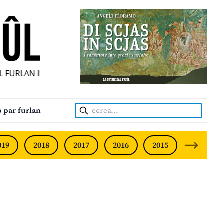
 FURLAN INDIPENDENT • INDEPENDENT FRIULIAN MONTHLY 
Cerca:
 par furlan
019
2018
2017
2016
2015
2014