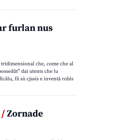
r furlan nus
 tridimensional che, come che al
 possedût” dai utents che lu
câlu, fâ sù cjasis e inventâ robis
 /
Zornade