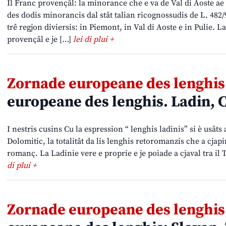
Il Franc provençâl: la minorance che e va de Val di Aoste ae 
des dodis minorancis dal stât talian ricognossudis de L. 482/
trê regjon diviersis: in Piemont, in Val di Aoste e in Pulie. 
provençâl e je […]
lei di plui +
Zornade europeane des lenghis
europeane des lenghis. Ladin, 
I nestris cusins Cu la espression “ lenghis ladinis” si è usâts 
Dolomitic, la totalitât da lis lenghis retoromanzis che a cjapin
romanç. La Ladinie vere e proprie e je poiade a cjaval tra il T
di plui +
Zornade europeane des lenghis