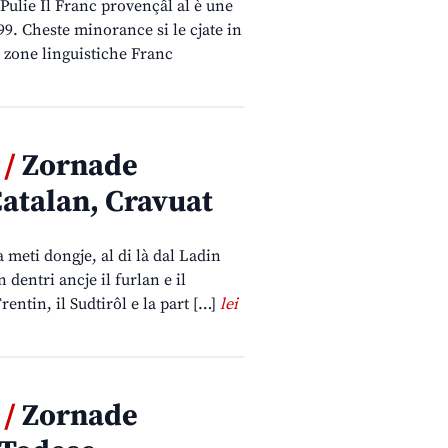
Pulie Il Franc provençâl al è une
99. Cheste minorance si le cjate in
La zone linguistiche Franc
 /
Zornade
Catalan, Cravuat
a meti dongje, al di là dal Ladin
 dentri ancje il furlan e il
rentin, il Sudtirôl e la part […]
lei
 /
Zornade