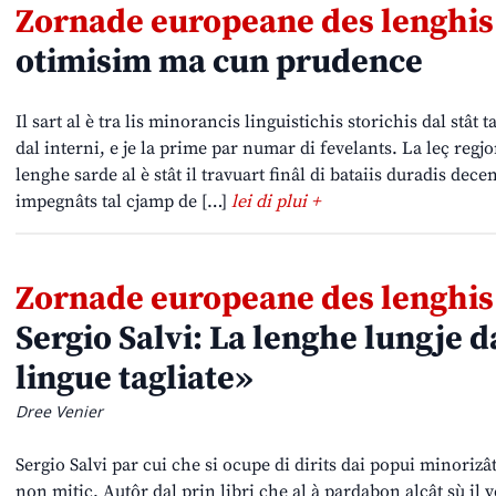
Zornade europeane des lenghis
otimisim ma cun prudence
Il sart al è tra lis minorancis linguistichis storichis dal stât 
dal interni, e je la prime par numar di fevelants. La leç regj
lenghe sarde al è stât il travuart finâl di bataiis duradis deceni
impegnâts tal cjamp de […]
lei di plui +
Zornade europeane des lenghis
Sergio Salvi: La lenghe lungje d
lingue tagliate»
Dree Venier
Sergio Salvi par cui che si ocupe di dirits dai popui minorizât
non mitic. Autôr dal prin libri che al à pardabon alçât sù il vê