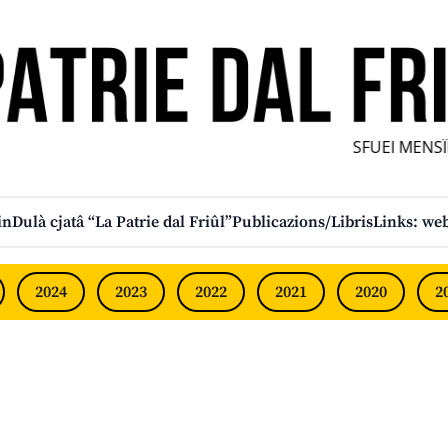
SFUEI MENSÎL
in
Dulà cjatâ “La Patrie dal Friûl”
Publicazions/Libris
Links: web
2024
2023
2022
2021
2020
2