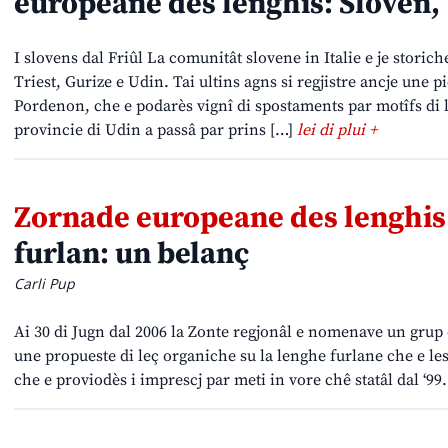
europeane des lenghis: Sloven,
I slovens dal Friûl La comunitât slovene in Italie e je storic
Triest, Gurize e Udin. Tai ultins agns si regjistre ancje une p
Pordenon, che e podarès vignî di spostaments par motîfs di l
provincie di Udin a passâ par prins […]
lei di plui +
Zornade europeane des lenghis
furlan: un belanç
Carli Pup
Ai 30 di Jugn dal 2006 la Zonte regjonâl e nomenave un grup d
une propueste di leç organiche su la lenghe furlane che e les
che e proviodès i imprescj par meti in vore chê statâl dal ‘99.