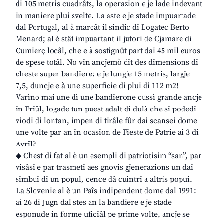
di 105 metris cuadrâts, la operazion e je lade indevant
in maniere plui svelte. La aste e je stade impuartade
dal Portugal, al à marcât il sindic di Logatec Berto
Menard; al è stât impuartant il jutori de Cjamare di
Cumierç locâl, che e à sostignût part dai 45 mil euros
de spese totâl. No vin ancjemò dit des dimensions di
cheste super bandiere: e je lungje 15 metris, largje
7,5, duncje e à une superficie di plui di 112 m2!
Varìno mai une dì une bandierone cussì grande ancje
in Friûl, logade tun puest adalt di dulà che si podedi
viodi di lontan, impen di tirâle fûr dai scansei dome
une volte par an in ocasion de Fieste de Patrie ai 3 di
Avrîl?
◆ Chest di fat al è un esempli di patriotisim “san”, par
visâsi e par trasmeti aes gnovis gjenerazions un dai
simbui di un popul, cence dâ cuintri a altris popui.
La Slovenie al è un Paîs indipendent dome dal 1991:
ai 26 di Jugn dal stes an la bandiere e je stade
esponude in forme uficiâl pe prime volte, ancje se