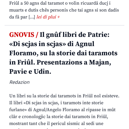
Friûl a 50 agns dal taramot o volìn ricuardâ ducj i
muarts e dutis chês personis che tai agns si son dadis
da fâ par […]
lei di plui +
GNOVIS /
Il gnûf libri de Patrie:
«Di scjas in scjas» di Agnul
Floramo, su la storie dai taramots
in Friûl. Presentazions a Majan,
Pavie e Udin.
Redazion
Un libri su la storie dai taramots in Friûl nol esisteve.
Il libri «Di scjas in scjas, i taramots inte storie
furlane» di Agnul/Angelo Floramo al ripasse in mût
clâr e cronologjic la storie dai taramots in Friûl,
mostrant tant che il pericul sismic al sedi une