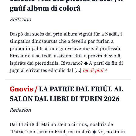
gnûf album di colorâ
Redazion
Daspò dal sucès dal prin album vignût fûr a Nadâl, i
simpatics dinosauruts che a fevelin par furlan a
proponin pal Istât une gnove aventure: il professôr
Einsaur e il so fedêl assistent Blik a provin di svolâ,
ispirâts dai pterodatils. Rivarano? ◆ A partî de fin di
Jugn al è rivât tes ediculis dal […]
lei di plui +
Gnovis /
LA PATRIE DAL FRIÛL AL
SALON DAL LIBRI DI TURIN 2026
Redazion
Dai 14 ai 18 di Mai no steit a cirînus, noaltris de
“Patrie”: no sarin in Friûl, ma inaltrò.◆ No, no lìn in