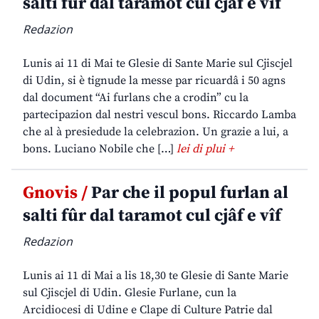
salti fûr dal taramot cul cjâf e vîf
Redazion
Lunis ai 11 di Mai te Glesie di Sante Marie sul Cjiscjel
di Udin, si è tignude la messe par ricuardâ i 50 agns
dal document “Ai furlans che a crodin” cu la
partecipazion dal nestri vescul bons. Riccardo Lamba
che al à presiedude la celebrazion. Un grazie a lui, a
bons. Luciano Nobile che […]
lei di plui +
Gnovis /
Par che il popul furlan al
salti fûr dal taramot cul cjâf e vîf
Redazion
Lunis ai 11 di Mai a lis 18,30 te Glesie di Sante Marie
sul Cjiscjel di Udin. Glesie Furlane, cun la
Arcidiocesi di Udine e Clape di Culture Patrie dal