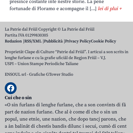
presince costante inte nestre storie. La pene
fortunade di Floramo e acompagne il […]
lei di plui +
La Patrie dal Friûl Copyright © La Patrie dal Friûl
Partita IVA 01299830305
Redazion
RSS/XML
Pubblicità
Privacy Policy
Cookie Policy
Proprietât Clape di Culture “Patrie dal Friûl”. I articui a son scrits in
lenghe furlane e cu la grafie uficiâl de Regjon Friûl – V.J.
USPI – Union Stampe Periodiche Taliane
ENSOUL srl
-
Grafiche GTower Studio
Cui che o sin
«O sin furlans di lenghe furlane, che a son convints di fâ
part de nazion furlane. Che al è come dî che o sin un
popul, une etnie, une nazion, che dopo tancj parons, che
a àn balinât di chestis bandis dilunc i secui, cumò di cent