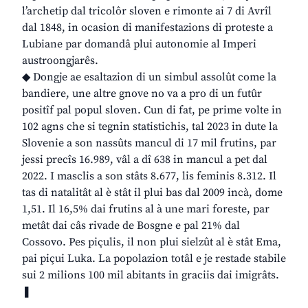
l’archetip dal tricolôr sloven e rimonte ai 7 di Avrîl
dal 1848, in ocasion di manifestazions di proteste a
Lubiane par domandâ plui autonomie al Imperi
austroongjarês.
◆ Dongje ae esaltazion di un simbul assolût come la
bandiere, une altre gnove no va a pro di un futûr
positîf pal popul sloven. Cun di fat, pe prime volte in
102 agns che si tegnin statistichis, tal 2023 in dute la
Slovenie a son nassûts mancul di 17 mil frutins, par
jessi precîs 16.989, vâl a dî 638 in mancul a pet dal
2022. I masclis a son stâts 8.677, lis feminis 8.312. Il
tas di natalitât al è stât il plui bas dal 2009 incà, dome
1,51. Il 16,5% dai frutins al à une mari foreste, par
metât dai câs rivade de Bosgne e pal 21% dal
Cossovo. Pes piçulis, il non plui sielzût al è stât Ema,
pai piçui Luka. La popolazion totâl e je restade stabile
sui 2 milions 100 mil abitants in graciis dai imigrâts.
❚