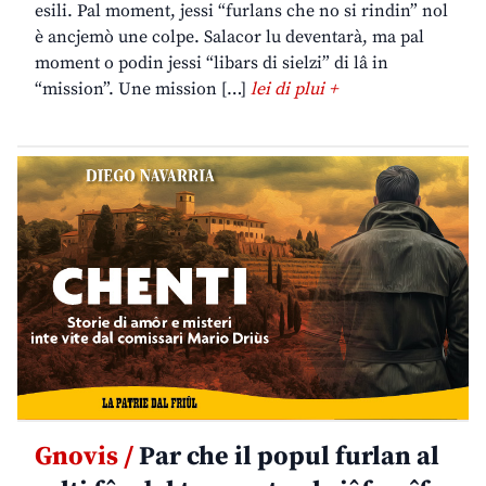
esili. Pal moment, jessi “furlans che no si rindin” nol
è ancjemò une colpe. Salacor lu deventarà, ma pal
moment o podin jessi “libars di sielzi” di lâ in
“mission”. Une mission […]
lei di plui +
Gnovis /
Par che il popul furlan al