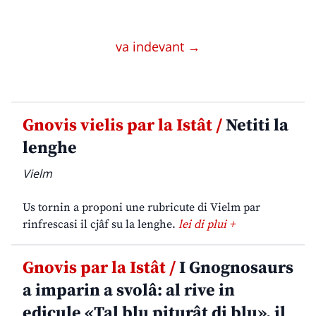
va indevant →
Gnovis vielis par la Istât /
Netiti la
lenghe
Vielm
Us tornin a proponi une rubricute di Vielm par
rinfrescasi il cjâf su la lenghe.
lei di plui +
Gnovis par la Istât /
I Gnognosaurs
a imparin a svolâ: al rive in
edicule «Tal blu piturât di blu», il