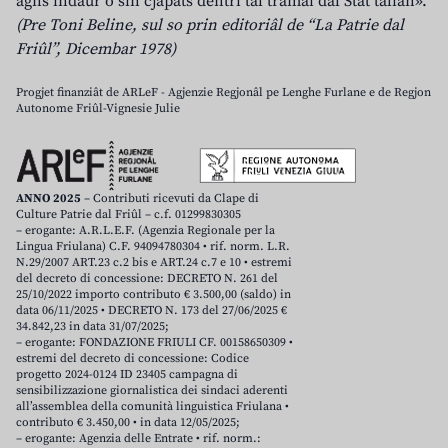
agns indaûr o sin cjapâts dentri tal tramai dal Stât talian».
(Pre Toni Beline, sul so prin editoriâl de “La Patrie dal
Friûl”, Dicembar 1978)
Progjet finanziât de ARLeF - Agjenzie Regjonâl pe Lenghe Furlane e de Regjon
Autonome Friûl-Vignesie Julie
ANNO 2025
– Contributi ricevuti da Clape di
Culture Patrie dal Friûl – c.f. 01299830305
– erogante: A.R.L.E.F. (Agenzia Regionale per la
Lingua Friulana) C.F. 94094780304 • rif. norm. L.R.
N.29/2007 ART.23 c.2 bis e ART.24 c.7 e 10 • estremi
del decreto di concessione: DECRETO N. 261 del
25/10/2022 importo contributo € 3.500,00 (saldo) in
data 06/11/2025 • DECRETO N. 173 del 27/06/2025 €
34.842,23 in data 31/07/2025;
– erogante: FONDAZIONE FRIULI CF. 00158650309 •
estremi del decreto di concessione: Codice
progetto 2024-0124 ID 23405 campagna di
sensibilizzazione giornalistica dei sindaci aderenti
all’assemblea della comunità linguistica Friulana •
contributo € 3.450,00 • in data 12/05/2025;
– erogante: Agenzia delle Entrate • rif. norm.: