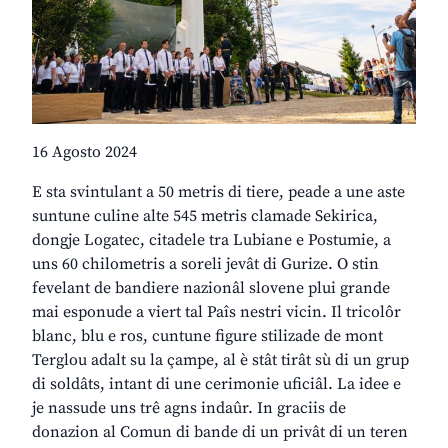
16 Agosto 2024
E sta svintulant a 50 metris di tiere, peade a une aste
suntune culine alte 545 metris clamade Sekirica,
dongje Logatec, citadele tra Lubiane e Postumie, a
uns 60 chilometris a soreli jevât di Gurize. O stin
fevelant de bandiere nazionâl slovene plui grande
mai esponude a viert tal Paîs nestri vicin. Il tricolôr
blanc, blu e ros, cuntune figure stilizade de mont
Terglou adalt su la çampe, al è stât tirât sù di un grup
di soldâts, intant di une cerimonie uficiâl. La idee e
je nassude uns trê agns indaûr. In graciis de
donazion al Comun di bande di un privât di un teren