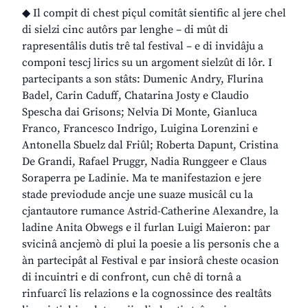
◆ Il compit di chest piçul comitât sientific al jere chel
di sielzi cinc autôrs par lenghe – di mût di
rapresentâlis dutis trê tal festival – e di invidâju a
componi tescj lirics su un argoment sielzût di lôr. I
partecipants a son stâts: Dumenic Andry, Flurina
Badel, Carin Caduff, Chatarina Josty e Claudio
Spescha dai Grisons; Nelvia Di Monte, Gianluca
Franco, Francesco Indrigo, Luigina Lorenzini e
Antonella Sbuelz dal Friûl; Roberta Dapunt, Cristina
De Grandi, Rafael Pruggr, Nadia Runggeer e Claus
Soraperra pe Ladinie. Ma te manifestazion e jere
stade previodude ancje une suaze musicâl cu la
cjantautore rumance Astrid-Catherine Alexandre, la
ladine Anita Obwegs e il furlan Luigi Maieron: par
svicinâ ancjemò di plui la poesie a lis personis che a
àn partecipât al Festival e par insiorâ cheste ocasion
di incuintri e di confront, cun chê di tornâ a
rinfuarcî lis relazions e la cognossince des realtâts