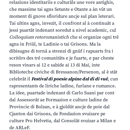
relazions identitariis e culturâls une vore antighis,
che massime tai agns Setante e Otante a àn vût un
moment di gnove sfloridure ancje sul plan leterari.
Tai ultins agns, invezit, il confront al à continuât a
jessi puartât indenant soredut a nivel academic, cul
Colloquium retoromanistich
che si organize ogni trê
agns in Friûl, te Ladinie o tai Grisons. Ma la
dibisugne di tornâ a strenzi di gnûf i rapuarts fra i
scritôrs des trê comunitâts e je fuarte, e par cheste
reson vinars ai 12 e sabide ai 13 di Mai, inte
Biblioteche civiche di Bressanon/Persenon, al è stât
celebrât il
Festival di poesie alpine dal dì di vuê
, cun
rapresentants de liriche ladine, furlane e rumance.
La idee, puartade indenant di Carlo Suani par cont
dal Assessorât ae Formazion e culture ladine de
Provincie di Bolzan, e à gjoldût ancje de poie dal
Cjanton dai Grisons, de Fondazion svuizare pe
culture Pro Helvetia, dal Consolât svuizar a Milan e
de ARLeF.