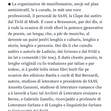
◆ La organizazion de manifestazion, ancje sul plan
aministratîf, le à curade, in mût une vore
professionâl, il personâl de SAAV, la Clape dai autôrs
dal Tirôl di Misdì. E cussì a Bressanon, par doi dîs, si
à vude la ocasion di viodi sflorî la potence gjenerative
de poesie, un lengaç che, a pâr de musiche, al
devente un puint jenfri lenghis e culturis, lenghis e
storie, lenghis e personis. Doi dîs li che cuindis
autôrs e autoris de Ladinie, dai Grisons e dal Friûl a
àn let e comentât i lôr tescj. E dutis chestis poesiis, te
lenghe origjinâl cu lis traduzions par talian e par
todesc, si à podût leilis intun libri burît fûr pe
ocasion des edizions Raetia e curât di Rut Bernardi,
autore, studiose di leterature e presidente de SAAV,
Annetta Ganzoni, studiose di leterature rumance che
a à lavorât a lunc tal Archivi di Leterature svuizare a
Berne, e Gabriele Zanello, ricercjadôr e professôr di
Leterature furlane e di Lenghe e linguistiche furlane