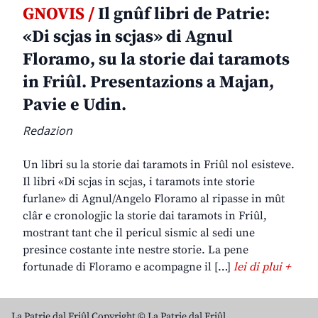
GNOVIS /
Il gnûf libri de Patrie:
«Di scjas in scjas» di Agnul
Floramo, su la storie dai taramots
in Friûl. Presentazions a Majan,
Pavie e Udin.
Redazion
Un libri su la storie dai taramots in Friûl nol esisteve.
Il libri «Di scjas in scjas, i taramots inte storie
furlane» di Agnul/Angelo Floramo al ripasse in mût
clâr e cronologjic la storie dai taramots in Friûl,
mostrant tant che il pericul sismic al sedi une
presince costante inte nestre storie. La pene
fortunade di Floramo e acompagne il […]
lei di plui +
La Patrie dal Friûl Copyright © La Patrie dal Friûl