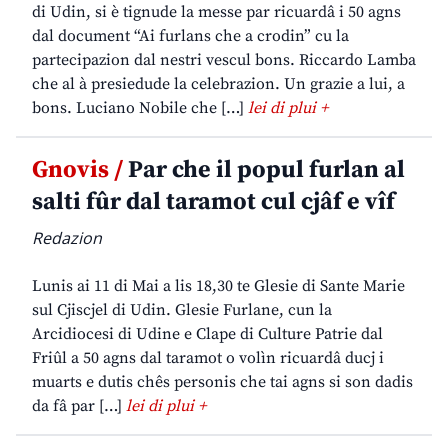
di Udin, si è tignude la messe par ricuardâ i 50 agns
dal document “Ai furlans che a crodin” cu la
partecipazion dal nestri vescul bons. Riccardo Lamba
che al à presiedude la celebrazion. Un grazie a lui, a
bons. Luciano Nobile che […]
lei di plui +
Gnovis /
Par che il popul furlan al
salti fûr dal taramot cul cjâf e vîf
Redazion
Lunis ai 11 di Mai a lis 18,30 te Glesie di Sante Marie
sul Cjiscjel di Udin. Glesie Furlane, cun la
Arcidiocesi di Udine e Clape di Culture Patrie dal
Friûl a 50 agns dal taramot o volìn ricuardâ ducj i
muarts e dutis chês personis che tai agns si son dadis
da fâ par […]
lei di plui +