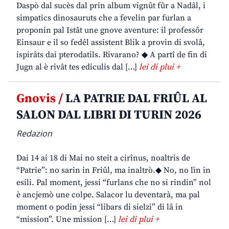
Daspò dal sucès dal prin album vignût fûr a Nadâl, i
simpatics dinosauruts che a fevelin par furlan a
proponin pal Istât une gnove aventure: il professôr
Einsaur e il so fedêl assistent Blik a provin di svolâ,
ispirâts dai pterodatils. Rivarano? ◆ A partî de fin di
Jugn al è rivât tes ediculis dal […]
lei di plui +
Gnovis /
LA PATRIE DAL FRIÛL AL
SALON DAL LIBRI DI TURIN 2026
Redazion
Dai 14 ai 18 di Mai no steit a cirînus, noaltris de
“Patrie”: no sarin in Friûl, ma inaltrò.◆ No, no lìn in
esili. Pal moment, jessi “furlans che no si rindin” nol
è ancjemò une colpe. Salacor lu deventarà, ma pal
moment o podin jessi “libars di sielzi” di lâ in
“mission”. Une mission […]
lei di plui +