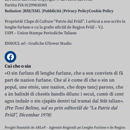
Partita IVA 01299830305
Redazion
RSS/XML
Pubblicità
Privacy Policy
Cookie Policy
Proprietât Clape di Culture “Patrie dal Friûl”. I articui a son scrits in
lenghe furlane e cu la grafie uficiâl de Regjon Friûl – V.J.
USPI – Union Stampe Periodiche Taliane
ENSOUL srl
-
Grafiche GTower Studio
Cui che o sin
«O sin furlans di lenghe furlane, che a son convints di fâ
part de nazion furlane. Che al è come dî che o sin un
popul, une etnie, une nazion, che dopo tancj parons, che
a àn balinât di chestis bandis dilunc i secui, cumò di cent
agns indaûr o sin cjapâts dentri tal tramai dal Stât talian».
(Pre Toni Beline, sul so prin editoriâl de “La Patrie dal
Friûl”, Dicembar 1978)
Progjet finanziât de ARLeF - Agjenzie Regjonâl pe Lenghe Furlane e de Regjon