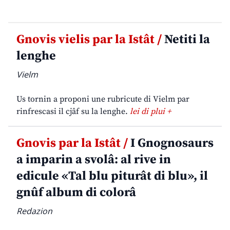
Gnovis vielis par la Istât /
Netiti la
lenghe
Vielm
Us tornin a proponi une rubricute di Vielm par
rinfrescasi il cjâf su la lenghe.
lei di plui +
Gnovis par la Istât /
I Gnognosaurs
a imparin a svolâ: al rive in
edicule «Tal blu piturât di blu», il
gnûf album di colorâ
Redazion