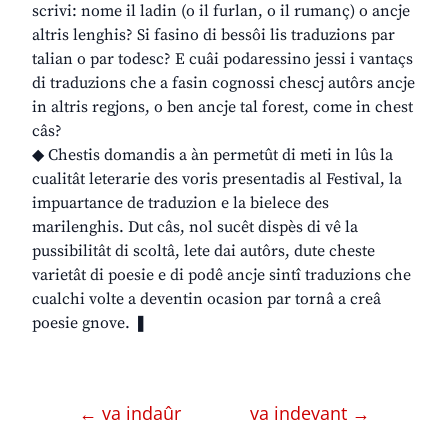
scrivi: nome il ladin (o il furlan, o il rumanç) o ancje
altris lenghis? Si fasino di bessôi lis traduzions par
talian o par todesc? E cuâi podaressino jessi i vantaçs
di traduzions che a fasin cognossi chescj autôrs ancje
in altris regjons, o ben ancje tal forest, come in chest
câs?
◆ Chestis domandis a àn permetût di meti in lûs la
cualitât leterarie des voris presentadis al Festival, la
impuartance de traduzion e la bielece des
marilenghis. Dut câs, nol sucêt dispès di vê la
pussibilitât di scoltâ, lete dai autôrs, dute cheste
varietât di poesie e di podê ancje sintî traduzions che
cualchi volte a deventin ocasion par tornâ a creâ
poesie gnove. ❚
← va indaûr
va indevant →