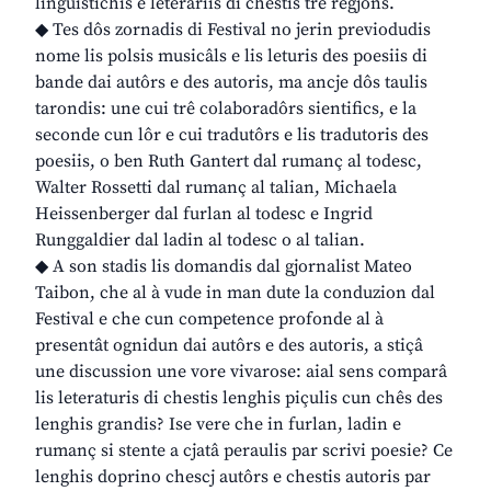
linguistichis e leterariis di chestis trê regjons.
◆ Tes dôs zornadis di Festival no jerin previodudis
nome lis polsis musicâls e lis leturis des poesiis di
bande dai autôrs e des autoris, ma ancje dôs taulis
tarondis: une cui trê colaboradôrs sientifics, e la
seconde cun lôr e cui tradutôrs e lis tradutoris des
poesiis, o ben Ruth Gantert dal rumanç al todesc,
Walter Rossetti dal rumanç al talian, Michaela
Heissenberger dal furlan al todesc e Ingrid
Runggaldier dal ladin al todesc o al talian.
◆ A son stadis lis domandis dal gjornalist Mateo
Taibon, che al à vude in man dute la conduzion dal
Festival e che cun competence profonde al à
presentât ognidun dai autôrs e des autoris, a stiçâ
une discussion une vore vivarose: aial sens comparâ
lis leteraturis di chestis lenghis piçulis cun chês des
lenghis grandis? Ise vere che in furlan, ladin e
rumanç si stente a cjatâ peraulis par scrivi poesie? Ce
lenghis doprino chescj autôrs e chestis autoris par