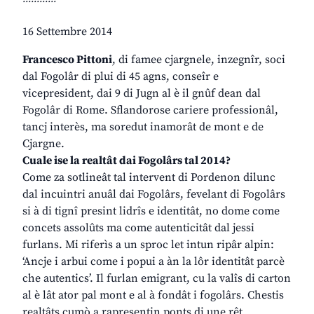
16 Settembre 2014
Francesco Pittoni
, di famee cjargnele, inzegnîr, soci
dal Fogolâr di plui di 45 agns, conseîr e
vicepresident, dai 9 di Jugn al è il gnûf dean dal
Fogolâr di Rome. Sflandorose cariere professionâl,
tancj interès, ma soredut inamorât de mont e de
Cjargne.
Cuale ise la realtât dai Fogolârs tal 2014?
Come za sotlineât tal intervent di Pordenon dilunc
dal incuintri anuâl dai Fogolârs, fevelant di Fogolârs
si à di tignî presint lidrîs e identitât, no dome come
concets assolûts ma come autenticitât dal jessi
furlans. Mi riferìs a un sproc let intun ripâr alpin:
‘Ancje i arbui come i popui a àn la lôr identitât parcè
che autentics’. Il furlan emigrant, cu la valîs di carton
al è lât ator pal mont e al à fondât i fogolârs. Chestis
realtâts cumò a rapresentin ponts di une rêt