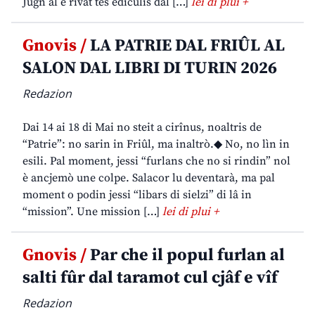
Jugn al è rivât tes ediculis dal […]
lei di plui +
Gnovis /
LA PATRIE DAL FRIÛL AL
SALON DAL LIBRI DI TURIN 2026
Redazion
Dai 14 ai 18 di Mai no steit a cirînus, noaltris de
“Patrie”: no sarin in Friûl, ma inaltrò.◆ No, no lìn in
esili. Pal moment, jessi “furlans che no si rindin” nol
è ancjemò une colpe. Salacor lu deventarà, ma pal
moment o podin jessi “libars di sielzi” di lâ in
“mission”. Une mission […]
lei di plui +
Gnovis /
Par che il popul furlan al
salti fûr dal taramot cul cjâf e vîf
Redazion