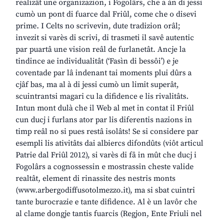
realizât une organizazion, i Fogolârs, che a àn di jessi
cumò un pont di fuarce dal Friûl, come che o disevi
prime. I Celts no scrivevin, dute tradizion orâl;
invezit si varès di scrivi, di trasmeti il savê autentic
par puartâ une vision reâl de furlanetât. Ancje la
tindince ae individualitât (‘Fasìn di bessôi’) e je
coventade par lâ indenant tai moments plui dûrs a
cjâf bas, ma al à di jessi cumò un limit superât,
scuintrantsi magari cu la difidence e lis rivalitâts.
Intun mont dulà che il Web al met in contat il Friûl
cun ducj i furlans ator par lis diferentis nazions in
timp reâl no si pues restâ isolâts! Se si considere par
esempli lis ativitâts dai albiercs difondûts (viôt articul
Patrie dal Friûl 2012), si varès di fâ in mût che ducj i
Fogolârs a cognossessin e mostrassin cheste valide
realtât, element di rinassite des nestris monts
(www.arbergodiffusotolmezzo.it), ma si sbat cuintri
tante burocrazie e tante difidence. Al è un lavôr che
al clame dongje tantis fuarcis (Regjon, Ente Friuli nel