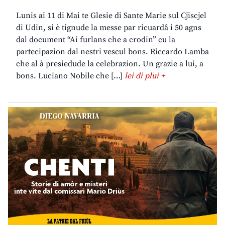
Lunis ai 11 di Mai te Glesie di Sante Marie sul Cjiscjel
di Udin, si è tignude la messe par ricuardâ i 50 agns
dal document “Ai furlans che a crodin” cu la
partecipazion dal nestri vescul bons. Riccardo Lamba
che al à presiedude la celebrazion. Un grazie a lui, a
bons. Luciano Nobile che […]
lei di plui +