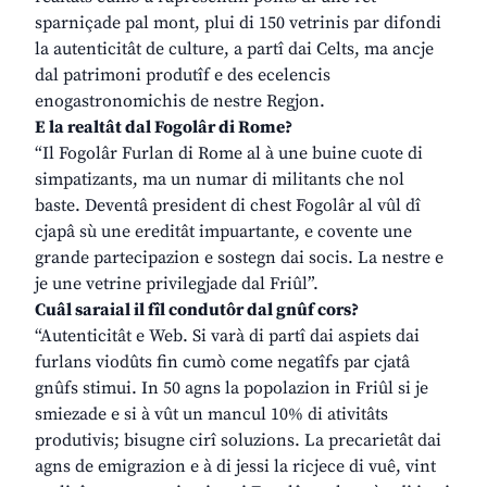
sparniçade pal mont, plui di 150 vetrinis par difondi
la autenticitât de culture, a partî dai Celts, ma ancje
dal patrimoni produtîf e des ecelencis
enogastronomichis de nestre Regjon.
E la realtât dal Fogolâr di Rome?
“Il Fogolâr Furlan di Rome al à une buine cuote di
simpatizants, ma un numar di militants che nol
baste. Deventâ president di chest Fogolâr al vûl dî
cjapâ sù une ereditât impuartante, e covente une
grande partecipazion e sostegn dai socis. La nestre e
je une vetrine privilegjade dal Friûl”.
Cuâl saraial il fîl condutôr dal gnûf cors?
“Autenticitât e Web. Si varà di partî dai aspiets dai
furlans viodûts fin cumò come negatîfs par cjatâ
gnûfs stimui. In 50 agns la popolazion in Friûl si je
smiezade e si à vût un mancul 10% di ativitâts
produtivis; bisugne cirî soluzions. La precarietât dai
agns de emigrazion e à di jessi la ricjece di vuê, vint