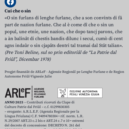
Cui che o sin
«O sin furlans di lenghe furlane, che a son convints di fâ
part de nazion furlane. Che al è come dî che o sin un
popul, une etnie, une nazion, che dopo tancj parons, che
a àn balinât di chestis bandis dilunc i secui, cumò di cent
agns indaûr o sin cjapâts dentri tal tramai dal Stât talian».
(Pre Toni Beline, sul so prin editoriâl de “La Patrie dal
Friûl”, Dicembar 1978)
Progjet finanziât de ARLeF - Agjenzie Regjonâl pe Lenghe Furlane e de Regjon
Autonome Friûl-Vignesie Julie
ANNO 2025
– Contributi ricevuti da Clape di
Culture Patrie dal Friûl – c.f. 01299830305
– erogante: A.R.L.E.F. (Agenzia Regionale per la
Lingua Friulana) C.F. 94094780304 • rif. norm. L.R.
N.29/2007 ART.23 c.2 bis e ART.24 c.7 e 10 • estremi
del decreto di concessione: DECRETO N. 261 del