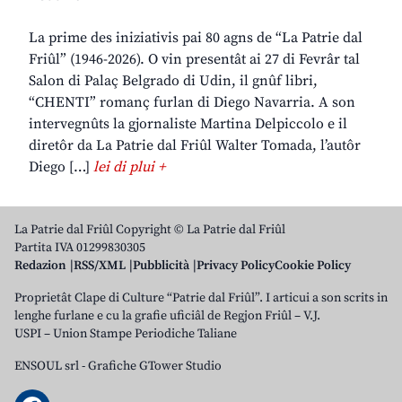
La prime des iniziativis pai 80 agns de “La Patrie dal
Friûl” (1946-2026). O vin presentât ai 27 di Fevrâr tal
Salon di Palaç Belgrado di Udin, il gnûf libri,
“CHENTI” romanç furlan di Diego Navarria. A son
intervegnûts la gjornaliste Martina Delpiccolo e il
diretôr da La Patrie dal Friûl Walter Tomada, l’autôr
Diego […]
lei di plui +
La Patrie dal Friûl Copyright © La Patrie dal Friûl
Partita IVA 01299830305
Redazion
RSS/XML
Pubblicità
Privacy Policy
Cookie Policy
Proprietât Clape di Culture “Patrie dal Friûl”. I articui a son scrits in
lenghe furlane e cu la grafie uficiâl de Regjon Friûl – V.J.
USPI – Union Stampe Periodiche Taliane
ENSOUL srl
-
Grafiche GTower Studio