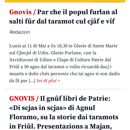
Gnovis /
Par che il popul furlan al
salti fûr dal taramot cul cjâf e vîf
Redazion
Lunis ai 11 di Mai a lis 18,30 te Glesie di Sante Marie
sul Cjiscjel di Udin. Glesie Furlane, cun la
Arcidiocesi di Udine e Clape di Culture Patrie dal
Friûl a 50 agns dal taramot o volìn ricuardâ ducj i
muarts e dutis chês personis che tai agns si son dadis
da fâ par […]
lei di plui +
GNOVIS /
Il gnûf libri de Patrie:
«Di scjas in scjas» di Agnul
Floramo, su la storie dai taramots
in Friûl. Presentazions a Majan,