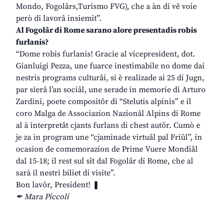
Mondo, Fogolârs,Turismo FVG), che a àn di vê voie
però di lavorâ insiemit”.
Al Fogolâr di Rome sarano alore presentadis robis
furlanis?
“Dome robis furlanis! Gracie al vicepresident, dot.
Gianluigi Pezza, une fuarce inestimabile no dome dai
nestris programs culturâi, si è realizade ai 25 di Jugn,
par sierâ l’an sociâl, une serade in memorie di Arturo
Zardini, poete compositôr di “Stelutis alpinis” e il
coro Malga de Associazion Nazionâl Alpins di Rome
al à interpretât cjants furlans di chest autôr. Cumò e
je za in program une “cjaminade virtuâl pal Friûl”, in
ocasion de comemorazion de Prime Vuere Mondiâl
dal 15-18; il rest sul sît dal Fogolâr di Rome, che al
sarà il nestri biliet di visite”.
Bon lavôr, President! ❚
✒ Mara Piccoli