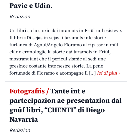
Pavie e Udin.
Redazion
Un libri su la storie dai taramots in Friûl nol esisteve.
Il libri «Di scjas in scjas, i taramots inte storie
furlane» di Agnul/Angelo Floramo al ripasse in mût
clâr e cronologjic la storie dai taramots in Friûl,
mostrant tant che il pericul sismic al sedi une
presince costante inte nestre storie. La pene
fortunade di Floramo e acompagne il […]
lei di plui +
Fotografiis /
Tante int e
partecipazion ae presentazion dal
gnûf libri, “CHENTI” di Diego
Navarria
Redazion