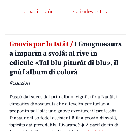
← va indaûr
va indevant →
Gnovis par la Istât /
I Gnognosaurs
a imparin a svolâ: al rive in
edicule «Tal blu piturât di blu», il
gnûf album di colorâ
Redazion
Daspò dal sucès dal prin album vignût fûr a Nadâl, i
simpatics dinosauruts che a fevelin par furlan a
proponin pal Istât une gnove aventure: il professôr
Einsaur e il so fedêl assistent Blik a provin di svolâ,
ispirâts dai pterodatils. Rivarano? ◆ A partî de fin di