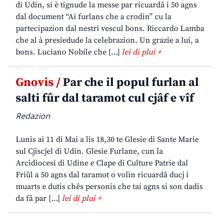
di Udin, si è tignude la messe par ricuardâ i 50 agns
dal document “Ai furlans che a crodin” cu la
partecipazion dal nestri vescul bons. Riccardo Lamba
che al à presiedude la celebrazion. Un grazie a lui, a
bons. Luciano Nobile che […]
lei di plui +
Gnovis /
Par che il popul furlan al
salti fûr dal taramot cul cjâf e vîf
Redazion
Lunis ai 11 di Mai a lis 18,30 te Glesie di Sante Marie
sul Cjiscjel di Udin. Glesie Furlane, cun la
Arcidiocesi di Udine e Clape di Culture Patrie dal
Friûl a 50 agns dal taramot o volìn ricuardâ ducj i
muarts e dutis chês personis che tai agns si son dadis
da fâ par […]
lei di plui +