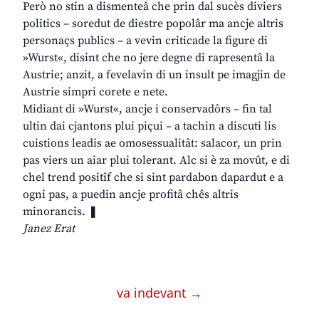
Però no stin a dismenteâ che prin dal sucès diviers
politics – soredut de diestre popolâr ma ancje altris
personaçs publics – a vevin criticade la figure di
»Wurst«, disint che no jere degne di rapresentâ la
Austrie; anzit, a fevelavin di un insult pe imagjin de
Austrie simpri corete e nete.
Midiant di »Wurst«, ancje i conservadôrs – fin tal
ultin dai cjantons plui piçui – a tachin a discuti lis
cuistions leadis ae omosessualitât: salacor, un prin
pas viers un aiar plui tolerant. Alc si è za movût, e di
chel trend positîf che si sint pardabon dapardut e a
ogni pas, a puedin ancje profitâ chês altris
minorancis. ❚
Janez Erat
va indevant →