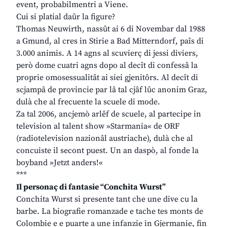
event, probabilmentri a Viene.
Cui si platial daûr la figure?
Thomas Neuwirth, nassût ai 6 di Novembar dal 1988
a Gmund, al cres in Stirie a Bad Mitterndorf, paîs di
3.000 animis. A 14 agns al scuvierç di jessi diviers,
però dome cuatri agns dopo al decît di confessâ la
proprie omosessualitât ai siei gjenitôrs. Al decît di
scjampâ de provincie par lâ tal cjâf lûc anonim Graz,
dulà che al frecuente la scuele di mode.
Za tal 2006, ancjemò arlêf de scuele, al partecipe in
television al talent show »Starmania« de ORF
(radiotelevision nazionâl austriache), dulà che al
concuiste il secont puest. Un an daspò, al fonde la
boyband »Jetzt anders!«
***
Il personaç di fantasie “Conchita Wurst”
Conchita Wurst si presente tant che une dive cu la
barbe. La biografie romanzade e tache tes monts de
Colombie e e puarte a une infanzie in Gjermanie, fin