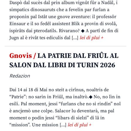
Daspò dal sucès dal prin album vignût fûr a Nadâl, i
simpatics dinosauruts che a fevelin par furlan a
proponin pal Istât une gnove aventure: il professôr
Einsaur e il so fedêl assistent Blik a provin di svolâ,
ispirâts dai pterodatils. Rivarano? ◆ A partî de fin di
Jugn al è rivât tes ediculis dal […]
lei di plui +
Gnovis /
LA PATRIE DAL FRIÛL AL
SALON DAL LIBRI DI TURIN 2026
Redazion
Dai 14 ai 18 di Mai no steit a cirînus, noaltris de
“Patrie”: no sarin in Friûl, ma inaltrò.◆ No, no lìn in
esili. Pal moment, jessi “furlans che no si rindin” nol
è ancjemò une colpe. Salacor lu deventarà, ma pal
moment o podin jessi “libars di sielzi” di lâ in
“mission”. Une mission […]
lei di plui +