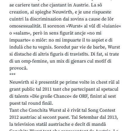
ae cariere tant che cjantant in Austrie. La sô
creazion, al spieghe Neuwirth, e je une rispueste
cuintri la discriminazion dai zovins a cause de lôr
omosessualitât. Il sorenon »Wurst« al vûl dî »luianie«
o »salam«, però in sens figurât ancje »no mi
impuarte« o miôr: no mi impuarte il to aspiet e di
indulà che tu vegnis. Soredut par vie de barbe, Wurst
si distache di altris figuris di travistîts. Di fat, si trate
di un omp-femine, un mix di gjenars cul motîf di
provocâ.
***
Neuwirth si è presentât pe prime volte in chest rûl al
grant public tal 2011 tant che partecipant al spetacul
di talents »Die große Chance« de ORF, finint al sest
puest tal round finâl.
Tant che Conchita Wurst al è rivât tal Song Contest
2012 austriac al secont puest. Tal Setembar dal 2013,
la television statâl austriache e decît di mandâ