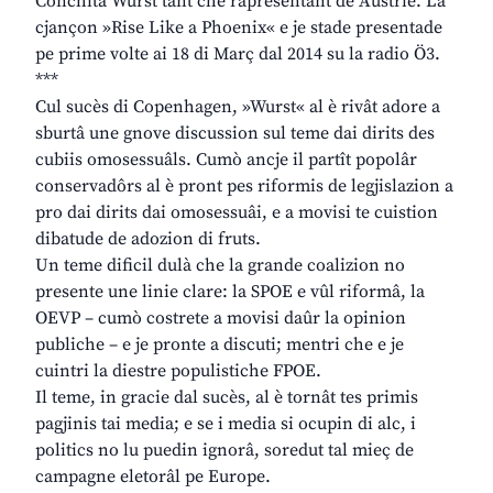
Conchita Wurst tant che rapresentant de Austrie. La
cjançon »Rise Like a Phoenix« e je stade presentade
pe prime volte ai 18 di Març dal 2014 su la radio Ö3.
***
Cul sucès di Copenhagen, »Wurst« al è rivât adore a
sburtâ une gnove discussion sul teme dai dirits des
cubiis omosessuâls. Cumò ancje il partît popolâr
conservadôrs al è pront pes riformis de legjislazion a
pro dai dirits dai omosessuâi, e a movisi te cuistion
dibatude de adozion di fruts.
Un teme dificil dulà che la grande coalizion no
presente une linie clare: la SPOE e vûl riformâ, la
OEVP – cumò costrete a movisi daûr la opinion
publiche – e je pronte a discuti; mentri che e je
cuintri la diestre populistiche FPOE.
Il teme, in gracie dal sucès, al è tornât tes primis
pagjinis tai media; e se i media si ocupin di alc, i
politics no lu puedin ignorâ, soredut tal mieç de
campagne eletorâl pe Europe.