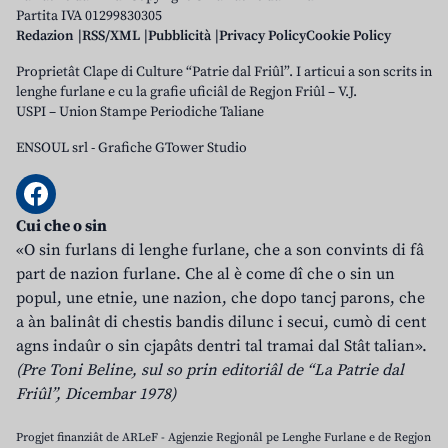
Partita IVA 01299830305
Redazion
RSS/XML
Pubblicità
Privacy Policy
Cookie Policy
Proprietât Clape di Culture “Patrie dal Friûl”. I articui a son scrits in
lenghe furlane e cu la grafie uficiâl de Regjon Friûl – V.J.
USPI – Union Stampe Periodiche Taliane
ENSOUL srl
-
Grafiche GTower Studio
Cui che o sin
«O sin furlans di lenghe furlane, che a son convints di fâ
part de nazion furlane. Che al è come dî che o sin un
popul, une etnie, une nazion, che dopo tancj parons, che
a àn balinât di chestis bandis dilunc i secui, cumò di cent
agns indaûr o sin cjapâts dentri tal tramai dal Stât talian».
(Pre Toni Beline, sul so prin editoriâl de “La Patrie dal
Friûl”, Dicembar 1978)
Progjet finanziât de ARLeF - Agjenzie Regjonâl pe Lenghe Furlane e de Regjon