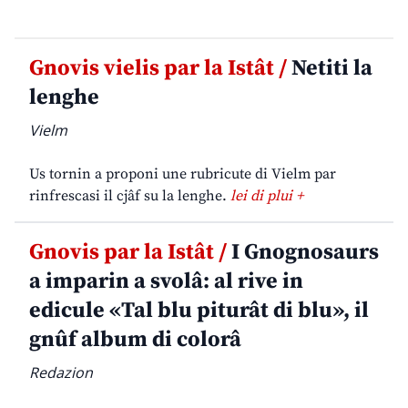
Gnovis vielis par la Istât /
Netiti la
lenghe
Vielm
Us tornin a proponi une rubricute di Vielm par
rinfrescasi il cjâf su la lenghe.
lei di plui +
Gnovis par la Istât /
I Gnognosaurs
a imparin a svolâ: al rive in
edicule «Tal blu piturât di blu», il
gnûf album di colorâ
Redazion