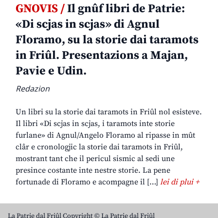
GNOVIS /
Il gnûf libri de Patrie:
«Di scjas in scjas» di Agnul
Floramo, su la storie dai taramots
in Friûl. Presentazions a Majan,
Pavie e Udin.
Redazion
Un libri su la storie dai taramots in Friûl nol esisteve.
Il libri «Di scjas in scjas, i taramots inte storie
furlane» di Agnul/Angelo Floramo al ripasse in mût
clâr e cronologjic la storie dai taramots in Friûl,
mostrant tant che il pericul sismic al sedi une
presince costante inte nestre storie. La pene
fortunade di Floramo e acompagne il […]
lei di plui +
La Patrie dal Friûl Copyright © La Patrie dal Friûl