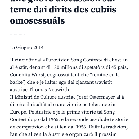
teme dai dirits des cubiis
omosessuâls
............
15 Giugno 2014
Il vincidôr dal »Eurovision Song Contest« di chest an
al è stât, denant di 180 milions di spetatôrs di 45 paîs,
Conchita Wurst, cognossût tant che “femine cu la
barbe”, che e je l’alter ego dal cjantant travistît
austriac Thomas Neuwirth.
Il Ministri de Culture austriac Josef Ostermayer al à
dit che il risultât al è une vitorie pe tolerance in
Europe. Pe Austrie e je la prime vitorie tal Song
Contest dopo dal 1966, e la seconde assolude te storie
de competizion che si ten dal 1956. Daûr la tradizion,
l’an che al ven la Austrie e organizarà il prossim