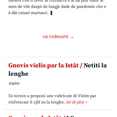
mostre che il lavôr al rinfuarce e al da plui valôr al
sens de vite daspò de lungje dade de pandemie che e
à dât cetant martueri. ❚
va indevant →
Gnovis vielis par la Istât /
Netiti la
lenghe
Vielm
Us tornin a proponi une rubricute di Vielm par
rinfrescasi il cjâf su la lenghe.
lei di plui +