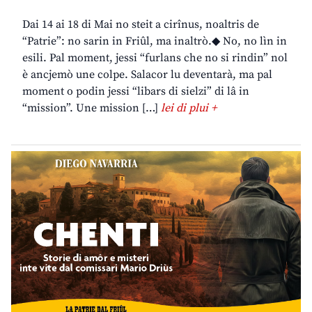
Dai 14 ai 18 di Mai no steit a cirînus, noaltris de
“Patrie”: no sarin in Friûl, ma inaltrò.◆ No, no lìn in
esili. Pal moment, jessi “furlans che no si rindin” nol
è ancjemò une colpe. Salacor lu deventarà, ma pal
moment o podin jessi “libars di sielzi” di lâ in
“mission”. Une mission […]
lei di plui +