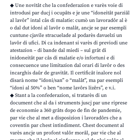
◆ Une novitât che la confederazion e varès voie di
introdusi par ducj i ocupâts e je une “idoneitât parziâl
al lavôr” intal câs di malatie: cumò un lavoradôr al è
o dal dut idoni al lavôr o malât, ancje se par esempli
cuntune cjavile stracuelade al podarès davuelzi un
lavôr di ufici. Di ca indenant si varès di previodi une
atestazion – di bande dal miedi – sul grât di
inidoneitât par câs di malatie e/o infortuni e di
consecuence une limitazion dal orari di lavôr o des
incarghis daûr de gravitât. Il certificât inalore nol
disarà nome “idoni/san” o “malât”, ma par esempli
“idoni al 50%” o ben “nome lavôrs lizêrs”, e v.i.
◆ Stant a la confederazion, si tratarès di un
document che al da i struments juscj par une riprese
de economie a 360 grâts dopo de fin de pandemie,
par vie che al met a disposizion i lavoradôrs che a
coventin par chest intindiment. Chest document al
varès ancje un profont valôr morâl, par vie che al