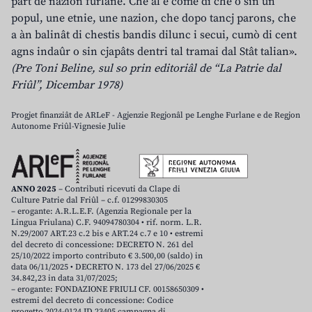
part de nazion furlane. Che al è come dî che o sin un
popul, une etnie, une nazion, che dopo tancj parons, che
a àn balinât di chestis bandis dilunc i secui, cumò di cent
agns indaûr o sin cjapâts dentri tal tramai dal Stât talian».
(Pre Toni Beline, sul so prin editoriâl de “La Patrie dal
Friûl”, Dicembar 1978)
Progjet finanziât de ARLeF - Agjenzie Regjonâl pe Lenghe Furlane e de Regjon
Autonome Friûl-Vignesie Julie
ANNO 2025
– Contributi ricevuti da Clape di
Culture Patrie dal Friûl – c.f. 01299830305
– erogante: A.R.L.E.F. (Agenzia Regionale per la
Lingua Friulana) C.F. 94094780304 • rif. norm. L.R.
N.29/2007 ART.23 c.2 bis e ART.24 c.7 e 10 • estremi
del decreto di concessione: DECRETO N. 261 del
25/10/2022 importo contributo € 3.500,00 (saldo) in
data 06/11/2025 • DECRETO N. 173 del 27/06/2025 €
34.842,23 in data 31/07/2025;
– erogante: FONDAZIONE FRIULI CF. 00158650309 •
estremi del decreto di concessione: Codice
progetto 2024-0124 ID 23405 campagna di