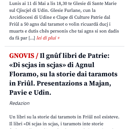
Lunis ai 11 di Mai a lis 18,30 te Glesie di Sante Marie
sul Cjiscjel di Udin. Glesie Furlane, cun la
Arcidiocesi di Udine e Clape di Culture Patrie dal
Friûl a 50 agns dal taramot o volìn ricuardâ ducj i
muarts e dutis chês personis che tai agns si son dadis
da fâ par […]
lei di plui +
GNOVIS /
Il gnûf libri de Patrie:
«Di scjas in scjas» di Agnul
Floramo, su la storie dai taramots
in Friûl. Presentazions a Majan,
Pavie e Udin.
Redazion
Un libri su la storie dai taramots in Friûl nol esisteve.
Il libri «Di scjas in scjas, i taramots inte storie