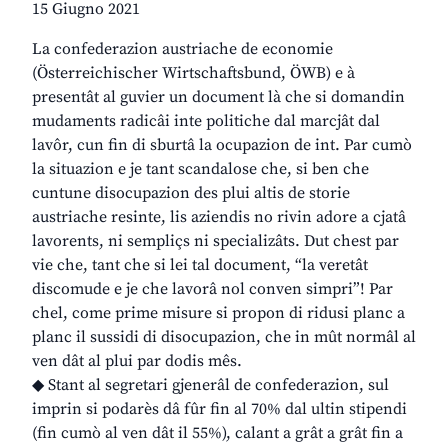
15 Giugno 2021
La confederazion austriache de economie
(Österreichischer Wirtschaftsbund, ÖWB) e à
presentât al guvier un document là che si domandin
mudaments radicâi inte politiche dal marcjât dal
lavôr, cun fin di sburtâ la ocupazion de int. Par cumò
la situazion e je tant scandalose che, si ben che
cuntune disocupazion des plui altis de storie
austriache resinte, lis aziendis no rivin adore a cjatâ
lavorents, ni sempliçs ni specializâts. Dut chest par
vie che, tant che si lei tal document, “la veretât
discomude e je che lavorâ nol conven simpri”! Par
chel, come prime misure si propon di ridusi planc a
planc il sussidi di disocupazion, che in mût normâl al
ven dât al plui par dodis mês.
◆ Stant al segretari gjenerâl de confederazion, sul
imprin si podarès dâ fûr fin al 70% dal ultin stipendi
(fin cumò al ven dât il 55%), calant a grât a grât fin a