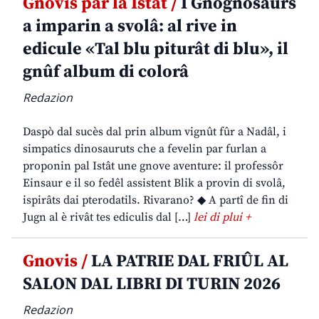
Gnovis par la Istât /
I Gnognosaurs
a imparin a svolâ: al rive in
edicule «Tal blu piturât di blu», il
gnûf album di colorâ
Redazion
Daspò dal sucès dal prin album vignût fûr a Nadâl, i
simpatics dinosauruts che a fevelin par furlan a
proponin pal Istât une gnove aventure: il professôr
Einsaur e il so fedêl assistent Blik a provin di svolâ,
ispirâts dai pterodatils. Rivarano? ◆ A partî de fin di
Jugn al è rivât tes ediculis dal […]
lei di plui +
Gnovis /
LA PATRIE DAL FRIÛL AL
SALON DAL LIBRI DI TURIN 2026
Redazion