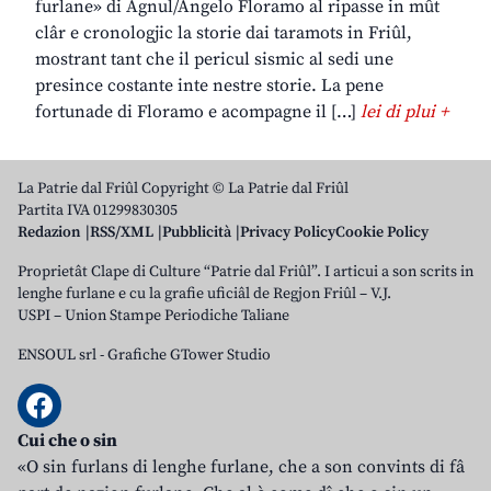
furlane» di Agnul/Angelo Floramo al ripasse in mût
clâr e cronologjic la storie dai taramots in Friûl,
mostrant tant che il pericul sismic al sedi une
presince costante inte nestre storie. La pene
fortunade di Floramo e acompagne il […]
lei di plui +
La Patrie dal Friûl Copyright © La Patrie dal Friûl
Partita IVA 01299830305
Redazion
RSS/XML
Pubblicità
Privacy Policy
Cookie Policy
Proprietât Clape di Culture “Patrie dal Friûl”. I articui a son scrits in
lenghe furlane e cu la grafie uficiâl de Regjon Friûl – V.J.
USPI – Union Stampe Periodiche Taliane
ENSOUL srl
-
Grafiche GTower Studio
Cui che o sin
«O sin furlans di lenghe furlane, che a son convints di fâ