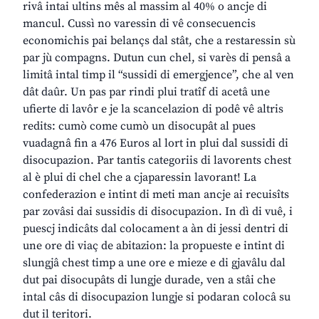
rivâ intai ultins mês al massim al 40% o ancje di
mancul. Cussì no varessin di vê consecuencis
economichis pai belançs dal stât, che a restaressin sù
par jù compagns. Dutun cun chel, si varès di pensâ a
limitâ intal timp il “sussidi di emergjence”, che al ven
dât daûr. Un pas par rindi plui tratîf di acetâ une
ufierte di lavôr e je la scancelazion di podê vê altris
redits: cumò come cumò un disocupât al pues
vuadagnâ fin a 476 Euros al lort in plui dal sussidi di
disocupazion. Par tantis categoriis di lavorents chest
al è plui di chel che a cjaparessin lavorant! La
confederazion e intint di meti man ancje ai recuisîts
par zovâsi dai sussidis di disocupazion. In dì di vuê, i
puescj indicâts dal colocament a àn di jessi dentri di
une ore di viaç de abitazion: la propueste e intint di
slungjâ chest timp a une ore e mieze e di gjavâlu dal
dut pai disocupâts di lungje durade, ven a stâi che
intal câs di disocupazion lungje si podaran colocâ su
dut il teritori.