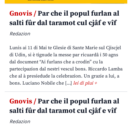
Gnovis /
Par che il popul furlan al
salti fûr dal taramot cul cjâf e vîf
Redazion
Lunis ai 11 di Mai te Glesie di Sante Marie sul Cjiscjel
di Udin, si è tignude la messe par ricuardâ i 50 agns
dal document “Ai furlans che a crodin” cu la
partecipazion dal nestri vescul bons. Riccardo Lamba
che al à presiedude la celebrazion. Un grazie a lui, a
bons. Luciano Nobile che […]
lei di plui +
Gnovis /
Par che il popul furlan al
salti fûr dal taramot cul cjâf e vîf
Redazion