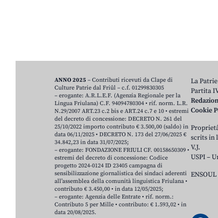
ANNO 2025
– Contributi ricevuti da Clape di
La Patrie
Culture Patrie dal Friûl – c.f. 01299830305
Partita 
– erogante: A.R.L.E.F. (Agenzia Regionale per la
Redazio
Lingua Friulana) C.F. 94094780304 • rif. norm. L.R.
Cookie P
N.29/2007 ART.23 c.2 bis e ART.24 c.7 e 10 • estremi
del decreto di concessione: DECRETO N. 261 del
25/10/2022 importo contributo € 3.500,00 (saldo) in
Proprietâ
data 06/11/2025 • DECRETO N. 173 del 27/06/2025 €
scrits in
34.842,23 in data 31/07/2025;
V.J.
– erogante: FONDAZIONE FRIULI CF. 00158650309 •
USPI – U
estremi del decreto di concessione: Codice
progetto 2024-0124 ID 23405 campagna di
sensibilizzazione giornalistica dei sindaci aderenti
ENSOUL 
all’assemblea della comunità linguistica Friulana •
contributo € 3.450,00 • in data 12/05/2025;
– erogante: Agenzia delle Entrate • rif. norm.:
Contributo 5 per Mille • contributo: € 1.593,02 • in
data 20/08/2025.