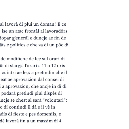
ial lavorâ di plui un doman? E ce
 ise un atac frontâl ai lavoradôrs
siopar gjenerâl e duncje ae fin de
âts e politics e che za di un pôc di
 de modifiche de leç sul orari di
 di slargjâ l’orari a 11 o 12 oris
 cuintri ae leç: a pretindin che il
 leât ae aprovazion dal consei di
 a aprovazion, che ancje in dì di
i podarà pretindi plui dispès di
ancje se chest al sarà “volontari”:
o di contindi il dâ e il vê in
dis di fieste e pes domeniis, e
dê lavorâ fin a un massim di 4