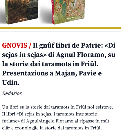
GNOVIS /
Il gnûf libri de Patrie: «Di
scjas in scjas» di Agnul Floramo, su
la storie dai taramots in Friûl.
Presentazions a Majan, Pavie e
Udin.
Redazion
Un libri su la storie dai taramots in Friûl nol esisteve.
Il libri «Di scjas in scjas, i taramots inte storie
furlane» di Agnul/Angelo Floramo al ripasse in mût
clâr e cronologjic la storie dai taramots in Friûl,