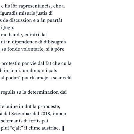
e lis lôr rapresentancis, che a
iguradis misuris justis di
is de discussion e a àn puartât
di Jugn.
 une bande, cuintri dal
lui in dipendence di dibisugnis
 su fonde volontarie, si à pôre
a protestin par vie dal fat che cu la
idi insiemi: un doman i pats
 al podarà puartâ ancje a scancelâ
i regulis su la determinazion dai
ate buine in dut la propueste,
lzà dal Setembar dal 2018, impen
s setemanis di feriis pai
plui “cjalt” il clime austriac. ❚