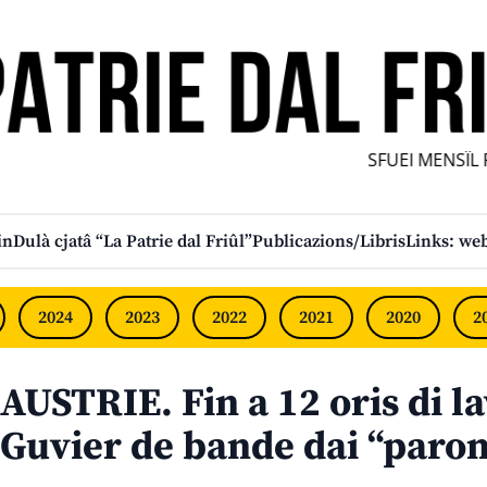
SFUEI MENSÎL FU
in
Dulà cjatâ “La Patrie dal Friûl”
Publicazions/Libris
Links: web
2024
2023
2022
2021
2020
2
AUSTRIE. Fin a 12 oris di la
Guvier de bande dai “paron