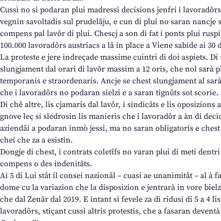
Cussì no si podaran plui madressi decisions jenfri i lavoradôrs 
vegnin savoltadis sul prudelâju, e cun di plui no saran nancje s
compens pal lavôr di plui. Chescj a son di fat i ponts plui rusp
100.000 lavoradôrs austriacs a lâ in place a Viene sabide ai 30 
La proteste e jere indreçade massime cuintri di doi aspiets. Di
slungjament dal orari di lavôr massim a 12 oris, che nol sarà p
temporanis e straordenaris. Ancje se chest slungjament al sarà
che i lavoradôrs no podaran sielzi e a saran tignûts sot scorie.
Di chê altre, lis cjamaris dal lavôr, i sindicâts e lis oposizions 
gnove leç si sledrosin lis manieris che i lavoradôr a àn di dec
aziendâi a podaran inmò jessi, ma no saran obligatoris e chest
chei che za a esistin.
Dongje di chest, i contrats coletîfs no varan plui di meti dentr
compens o des indenitâts.
Ai 5 di Lui stât il consei nazionâl – cuasi ae unanimitât – al à f
dome cu la variazion che la disposizion e jentrarà in vore bie
che dal Zenâr dal 2019. E intant si fevele za di ridusi di 5 a 4 li
lavoradôrs, stiçant cussì altris protestis, che a fasaran deventà 