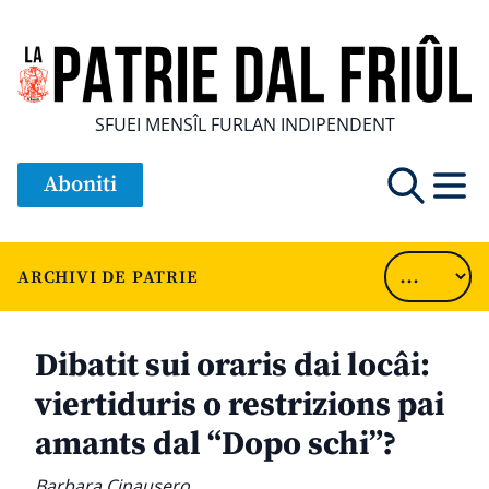
SFUEI MENSÎL FURLAN INDIPENDENT
Aboniti
ARCHIVI DE PATRIE
Dibatit sui oraris dai locâi:
viertiduris o restrizions pai
amants dal “Dopo schi”?
Barbara Cinausero