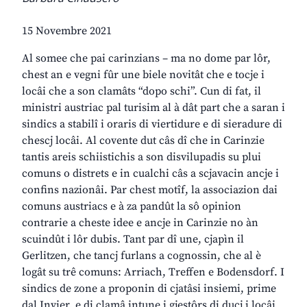
15 Novembre 2021
Al somee che pai carinzians – ma no dome par lôr,
chest an e vegni fûr une biele novitât che e tocje i
locâi che a son clamâts “dopo schi”. Cun di fat, il
ministri austriac pal turisim al à dât part che a saran i
sindics a stabilî i oraris di viertidure e di sieradure di
chescj locâi. Al covente dut câs dî che in Carinzie
tantis areis schiistichis a son disvilupadis su plui
comuns o distrets e in cualchi câs a scjavacin ancje i
confins nazionâi. Par chest motîf, la associazion dai
comuns austriacs e à za pandût la sô opinion
contrarie a cheste idee e ancje in Carinzie no àn
scuindût i lôr dubis. Tant par dî une, cjapìn il
Gerlitzen, che tancj furlans a cognossin, che al è
logât su trê comuns: Arriach, Treffen e Bodensdorf. I
sindics de zone a proponin di cjatâsi insiemi, prime
dal Invier, e di clamâ intune i gjestôrs di ducj i locâi