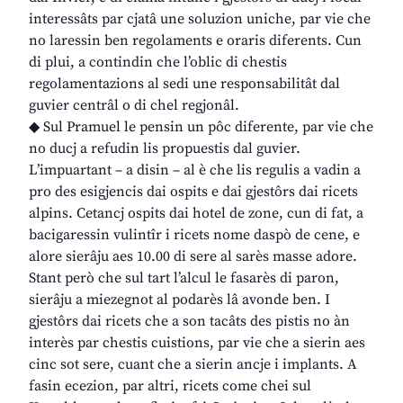
interessâts par cjatâ une soluzion uniche, par vie che
no laressin ben regolaments e oraris diferents. Cun
di plui, a contindin che l’oblic di chestis
regolamentazions al sedi une responsabilitât dal
guvier centrâl o di chel regjonâl.
◆ Sul Pramuel le pensin un pôc diferente, par vie che
no ducj a refudin lis propuestis dal guvier.
L’impuartant – a disin – al è che lis regulis a vadin a
pro des esigjencis dai ospits e dai gjestôrs dai ricets
alpins. Cetancj ospits dai hotel de zone, cun di fat, a
bacigaressin vulintîr i ricets nome daspò de cene, e
alore sierâju aes 10.00 di sere al sarès masse adore.
Stant però che sul tart l’alcul le fasarès di paron,
sierâju a miezegnot al podarès lâ avonde ben. I
gjestôrs dai ricets che a son tacâts des pistis no àn
interès par chestis cuistions, par vie che a sierin aes
cinc sot sere, cuant che a sierin ancje i implants. A
fasin ecezion, par altri, ricets come chei sul