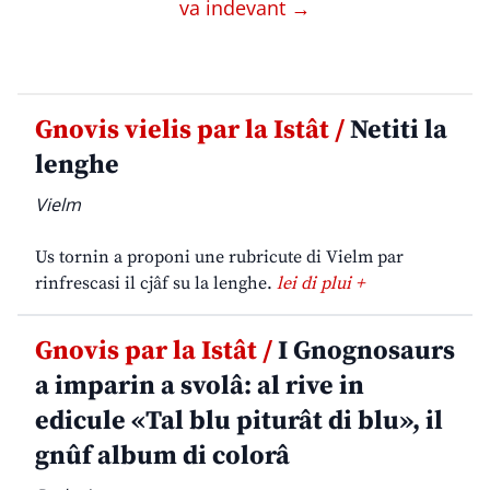
va indevant →
Gnovis vielis par la Istât /
Netiti la
lenghe
Vielm
Us tornin a proponi une rubricute di Vielm par
rinfrescasi il cjâf su la lenghe.
lei di plui +
Gnovis par la Istât /
I Gnognosaurs
a imparin a svolâ: al rive in
edicule «Tal blu piturât di blu», il
gnûf album di colorâ