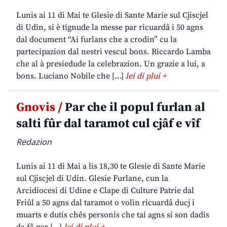
Lunis ai 11 di Mai te Glesie di Sante Marie sul Cjiscjel
di Udin, si è tignude la messe par ricuardâ i 50 agns
dal document “Ai furlans che a crodin” cu la
partecipazion dal nestri vescul bons. Riccardo Lamba
che al à presiedude la celebrazion. Un grazie a lui, a
bons. Luciano Nobile che […]
lei di plui +
Gnovis /
Par che il popul furlan al
salti fûr dal taramot cul cjâf e vîf
Redazion
Lunis ai 11 di Mai a lis 18,30 te Glesie di Sante Marie
sul Cjiscjel di Udin. Glesie Furlane, cun la
Arcidiocesi di Udine e Clape di Culture Patrie dal
Friûl a 50 agns dal taramot o volìn ricuardâ ducj i
muarts e dutis chês personis che tai agns si son dadis