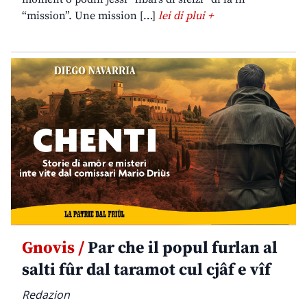
“mission”. Une mission […]
lei di plui +
Gnovis /
Par che il popul furlan al
salti fûr dal taramot cul cjâf e vîf
Redazion