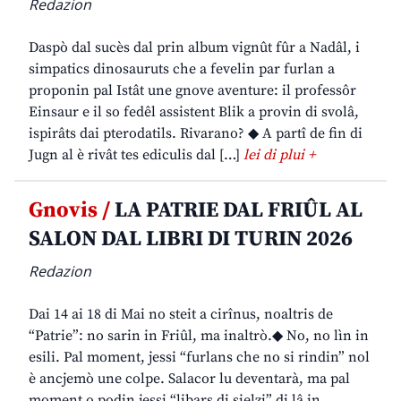
Redazion
Daspò dal sucès dal prin album vignût fûr a Nadâl, i
simpatics dinosauruts che a fevelin par furlan a
proponin pal Istât une gnove aventure: il professôr
Einsaur e il so fedêl assistent Blik a provin di svolâ,
ispirâts dai pterodatils. Rivarano? ◆ A partî de fin di
Jugn al è rivât tes ediculis dal […]
lei di plui +
Gnovis /
LA PATRIE DAL FRIÛL AL
SALON DAL LIBRI DI TURIN 2026
Redazion
Dai 14 ai 18 di Mai no steit a cirînus, noaltris de
“Patrie”: no sarin in Friûl, ma inaltrò.◆ No, no lìn in
esili. Pal moment, jessi “furlans che no si rindin” nol
è ancjemò une colpe. Salacor lu deventarà, ma pal
moment o podin jessi “libars di sielzi” di lâ in