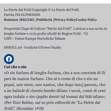
La Patrie dal Friûl Copyright © La Patrie dal Friûl
Partita IVA 01299830305
Redazion
RSS/XML
Pubblicità
Privacy Policy
Cookie Policy
Proprietât Clape di Culture “Patrie dal Friûl”. I articui a son scrits in
lenghe furlane e cu la grafie uficiâl de Regjon Friûl – V.J.
USPI – Union Stampe Periodiche Taliane
ENSOUL srl
-
Grafiche GTower Studio
Cui che o sin
«O sin furlans di lenghe furlane, che a son convints di fâ
part de nazion furlane. Che al è come dî che o sin un
popul, une etnie, une nazion, che dopo tancj parons, che
a àn balinât di chestis bandis dilunc i secui, cumò di cent
agns indaûr o sin cjapâts dentri tal tramai dal Stât talian».
(Pre Toni Beline, sul so prin editoriâl de “La Patrie dal
Friûl”, Dicembar 1978)