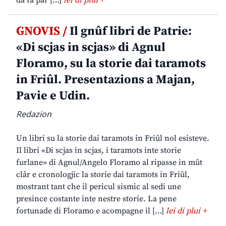
da fâ par […]
lei di plui +
GNOVIS /
Il gnûf libri de Patrie:
«Di scjas in scjas» di Agnul
Floramo, su la storie dai taramots
in Friûl. Presentazions a Majan,
Pavie e Udin.
Redazion
Un libri su la storie dai taramots in Friûl nol esisteve.
Il libri «Di scjas in scjas, i taramots inte storie
furlane» di Agnul/Angelo Floramo al ripasse in mût
clâr e cronologjic la storie dai taramots in Friûl,
mostrant tant che il pericul sismic al sedi une
presince costante inte nestre storie. La pene
fortunade di Floramo e acompagne il […]
lei di plui +