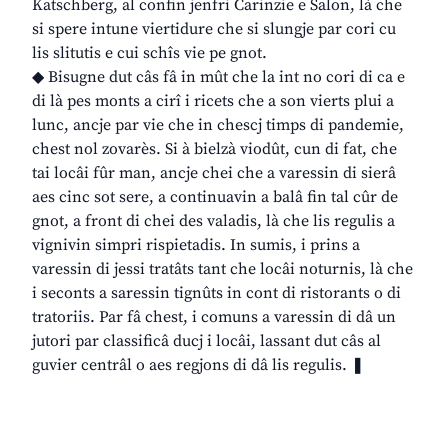
Katschberg, al confin jenfri Carinzie e Salon, là che
si spere intune viertidure che si slungje par cori cu
lis slitutis e cui schîs vie pe gnot.
◆ Bisugne dut câs fâ in mût che la int no cori di ca e
di là pes monts a cirî i ricets che a son vierts plui a
lunc, ancje par vie che in chescj timps di pandemie,
chest nol zovarès. Si à bielzà viodût, cun di fat, che
tai locâi fûr man, ancje chei che a varessin di sierâ
aes cinc sot sere, a continuavin a balâ fin tal cûr de
gnot, a front di chei des valadis, là che lis regulis a
vignivin simpri rispietadis. In sumis, i prins a
varessin di jessi tratâts tant che locâi noturnis, là che
i seconts a saressin tignûts in cont di ristorants o di
tratoriis. Par fâ chest, i comuns a varessin di dâ un
jutori par classificâ ducj i locâi, lassant dut câs al
guvier centrâl o aes regjons di dâ lis regulis. ❚