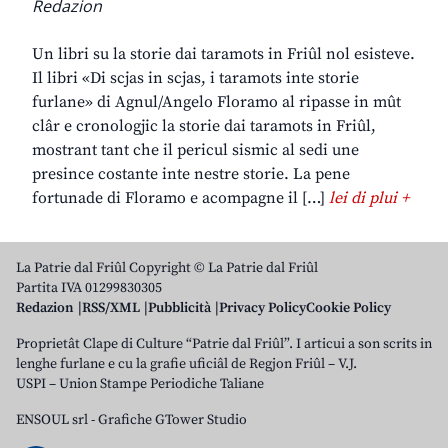
Redazion
Un libri su la storie dai taramots in Friûl nol esisteve.
Il libri «Di scjas in scjas, i taramots inte storie
furlane» di Agnul/Angelo Floramo al ripasse in mût
clâr e cronologjic la storie dai taramots in Friûl,
mostrant tant che il pericul sismic al sedi une
presince costante inte nestre storie. La pene
fortunade di Floramo e acompagne il […]
lei di plui +
La Patrie dal Friûl Copyright © La Patrie dal Friûl
Partita IVA 01299830305
Redazion
RSS/XML
Pubblicità
Privacy Policy
Cookie Policy
Proprietât Clape di Culture “Patrie dal Friûl”. I articui a son scrits in
lenghe furlane e cu la grafie uficiâl de Regjon Friûl – V.J.
USPI – Union Stampe Periodiche Taliane
ENSOUL srl
-
Grafiche GTower Studio