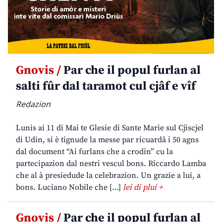
Gnovis /
Par che il popul furlan al
salti fûr dal taramot cul cjâf e vîf
Redazion
Lunis ai 11 di Mai te Glesie di Sante Marie sul Cjiscjel
di Udin, si è tignude la messe par ricuardâ i 50 agns
dal document “Ai furlans che a crodin” cu la
partecipazion dal nestri vescul bons. Riccardo Lamba
che al à presiedude la celebrazion. Un grazie a lui, a
bons. Luciano Nobile che […]
lei di plui +
Gnovis /
Par che il popul furlan al