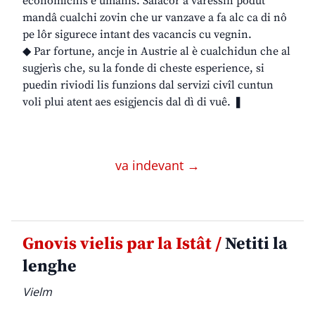
economichis e umanis. Salacor a varessin podût
mandâ cualchi zovin che ur vanzave a fa alc ca di nô
pe lôr sigurece intant des vacancis cu vegnin.
◆ Par fortune, ancje in Austrie al è cualchidun che al
sugjerìs che, su la fonde di cheste esperience, si
puedin riviodi lis funzions dal servizi civîl cuntun
voli plui atent aes esigjencis dal dì di vuê. ❚
va indevant →
Gnovis vielis par la Istât /
Netiti la
lenghe
Vielm