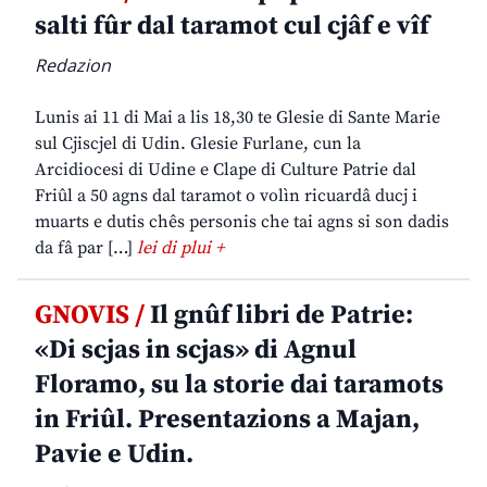
salti fûr dal taramot cul cjâf e vîf
Redazion
Lunis ai 11 di Mai a lis 18,30 te Glesie di Sante Marie
sul Cjiscjel di Udin. Glesie Furlane, cun la
Arcidiocesi di Udine e Clape di Culture Patrie dal
Friûl a 50 agns dal taramot o volìn ricuardâ ducj i
muarts e dutis chês personis che tai agns si son dadis
da fâ par […]
lei di plui +
GNOVIS /
Il gnûf libri de Patrie:
«Di scjas in scjas» di Agnul
Floramo, su la storie dai taramots
in Friûl. Presentazions a Majan,
Pavie e Udin.