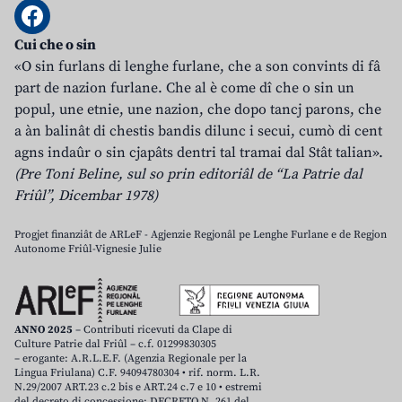
Cui che o sin
«O sin furlans di lenghe furlane, che a son convints di fâ
part de nazion furlane. Che al è come dî che o sin un
popul, une etnie, une nazion, che dopo tancj parons, che
a àn balinât di chestis bandis dilunc i secui, cumò di cent
agns indaûr o sin cjapâts dentri tal tramai dal Stât talian».
(Pre Toni Beline, sul so prin editoriâl de “La Patrie dal
Friûl”, Dicembar 1978)
Progjet finanziât de ARLeF - Agjenzie Regjonâl pe Lenghe Furlane e de Regjon
Autonome Friûl-Vignesie Julie
ANNO 2025
– Contributi ricevuti da Clape di
Culture Patrie dal Friûl – c.f. 01299830305
– erogante: A.R.L.E.F. (Agenzia Regionale per la
Lingua Friulana) C.F. 94094780304 • rif. norm. L.R.
N.29/2007 ART.23 c.2 bis e ART.24 c.7 e 10 • estremi
del decreto di concessione: DECRETO N. 261 del