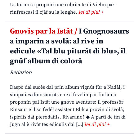
Us tornin a proponi une rubricute di Vielm par
rinfrescasi il cjâf su la lenghe.
lei di plui +
Gnovis par la Istât /
I Gnognosaurs
a imparin a svolâ: al rive in
edicule «Tal blu piturât di blu», il
gnûf album di colorâ
Redazion
Daspò dal sucès dal prin album vignût fûr a Nadâl, i
simpatics dinosauruts che a fevelin par furlan a
proponin pal Istât une gnove aventure: il professôr
Einsaur e il so fedêl assistent Blik a provin di svolâ,
ispirâts dai pterodatils. Rivarano? ◆ A partî de fin di
Jugn al è rivât tes ediculis dal […]
lei di plui +