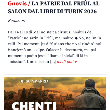
Gnovis /
LA PATRIE DAL FRIÛL AL
SALON DAL LIBRI DI TURIN 2026
Redazion
Dai 14 ai 18 di Mai no steit a cirînus, noaltris de
“Patrie”: no sarin in Friûl, ma inaltrò.◆ No, no lìn in
esili. Pal moment, jessi “furlans che no si rindin” nol
è ancjemò une colpe. Salacor lu deventarà, ma pal
moment o podin jessi “libars di sielzi” di lâ in
“mission”. Une mission […]
lei di plui +