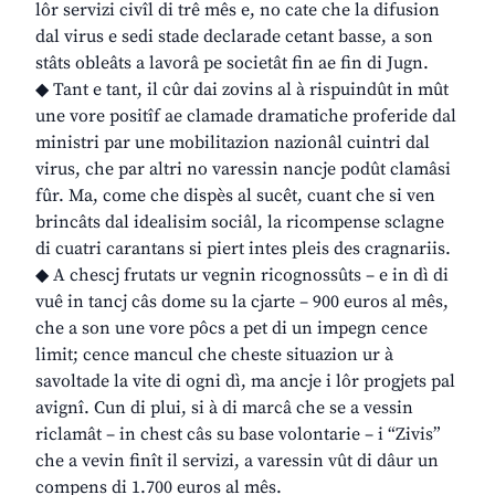
lôr servizi civîl di trê mês e, no cate che la difusion
dal virus e sedi stade declarade cetant basse, a son
stâts obleâts a lavorâ pe societât fin ae fin di Jugn.
◆ Tant e tant, il cûr dai zovins al à rispuindût in mût
une vore positîf ae clamade dramatiche proferide dal
ministri par une mobilitazion nazionâl cuintri dal
virus, che par altri no varessin nancje podût clamâsi
fûr. Ma, come che dispès al sucêt, cuant che si ven
brincâts dal idealisim sociâl, la ricompense sclagne
di cuatri carantans si piert intes pleis des cragnariis.
◆ A chescj frutats ur vegnin ricognossûts – e in dì di
vuê in tancj câs dome su la cjarte – 900 euros al mês,
che a son une vore pôcs a pet di un impegn cence
limit; cence mancul che cheste situazion ur à
savoltade la vite di ogni dì, ma ancje i lôr progjets pal
avignî. Cun di plui, si à di marcâ che se a vessin
riclamât – in chest câs su base volontarie – i “Zivis”
che a vevin finît il servizi, a varessin vût di dâur un
compens di 1.700 euros al mês.