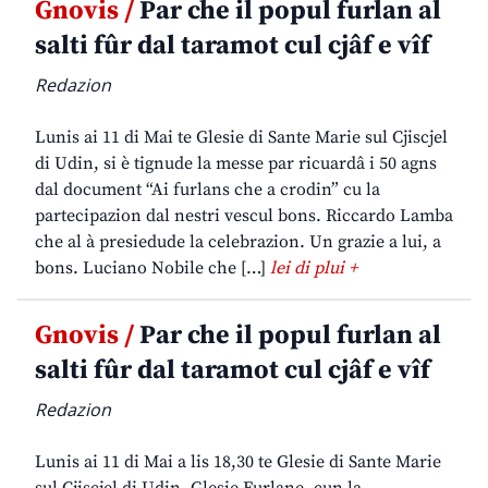
Gnovis /
Par che il popul furlan al
salti fûr dal taramot cul cjâf e vîf
Redazion
Lunis ai 11 di Mai te Glesie di Sante Marie sul Cjiscjel
di Udin, si è tignude la messe par ricuardâ i 50 agns
dal document “Ai furlans che a crodin” cu la
partecipazion dal nestri vescul bons. Riccardo Lamba
che al à presiedude la celebrazion. Un grazie a lui, a
bons. Luciano Nobile che […]
lei di plui +
Gnovis /
Par che il popul furlan al
salti fûr dal taramot cul cjâf e vîf
Redazion
Lunis ai 11 di Mai a lis 18,30 te Glesie di Sante Marie