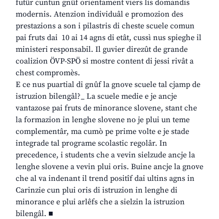
futûr cuntun gnûf orientament viers lis domandis
modernis. Atenzion individuâl e promozion des
prestazions a son i pilastris di cheste scuele comun
pai fruts dai 10 ai 14 agns di etât, cussì nus spieghe il
ministeri responsabil. Il guvier direzût de grande
coalizion ÖVP-SPÖ si mostre content di jessi rivât a
chest compromès.
E ce nus puartial di gnûf la gnove scuele tal cjamp de
istruzion bilengâl?_ La scuele medie e je ancje
vantazose pai fruts de minorance slovene, stant che
la formazion in lenghe slovene no je plui un teme
complementâr, ma cumò pe prime volte e je stade
integrade tal programe scolastic regolâr. In
precedence, i students che a vevin sielzude ancje la
lenghe slovene a vevin plui oris. Buine ancje la gnove
che al va indenant il trend positîf dai ultins agns in
Carinzie cun plui oris di istruzion in lenghe di
minorance e plui arlêfs che a sielzin la istruzion
bilengâl. ■