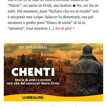
“Patrie”: no sarin in Friûl, ma inaltrò.◆ No, no lìn in
esili. Pal moment, jessi “furlans che no si rindin” nol
è ancjemò une colpe. Salacor lu deventarà, ma pal
moment o podin jessi “libars di sielzi” di lâ in
“mission”. Une mission […]
lei di plui +