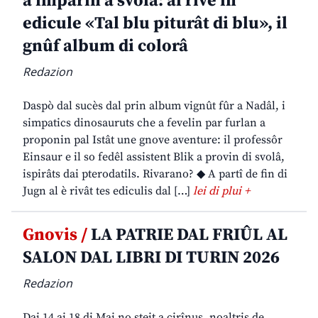
a imparin a svolâ: al rive in
edicule «Tal blu piturât di blu», il
gnûf album di colorâ
Redazion
Daspò dal sucès dal prin album vignût fûr a Nadâl, i
simpatics dinosauruts che a fevelin par furlan a
proponin pal Istât une gnove aventure: il professôr
Einsaur e il so fedêl assistent Blik a provin di svolâ,
ispirâts dai pterodatils. Rivarano? ◆ A partî de fin di
Jugn al è rivât tes ediculis dal […]
lei di plui +
Gnovis /
LA PATRIE DAL FRIÛL AL
SALON DAL LIBRI DI TURIN 2026
Redazion
Dai 14 ai 18 di Mai no steit a cirînus, noaltris de