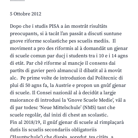
5 Ottobre 2012
Dopo che i studis PISA a àn mostrât risultâts
preocupants, si à tacât l’an passât a discuti suntune
gnove riforme scolastiche pes scuelis mediis. Il
moviment a pro des riformis al à domandât un gjenar
di scuele comun par ducj i students tra i 10 e i 14 agns
di etât. Par chê riforme al mancje il consens dai
partîts di guvier però almancul il dibatit al à movût
alc. Pe prime volte de introduzion dal Politecnic di
plui di 50 agns fa, la Austrie e propon un gnûf gjenar
di scuele. Il Consei nazionâl al à decidût a largje
maiorance di introdusi la ‘Gnove Scuele Medie’, vâl a
dî par todesc ‘Neue Mittelschule’ (NMS) tant che
scuele regolâr, dal inizi di chest an scolastic.
Fin al 2018/19, il gnûf gjenar di scuele al rimplaçarà
dutis lis scuelis secondariis obligatoriis
(‘Hauptschule’) che dispès, soredut tes citâts, a