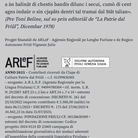
a àn balinât di chestis bandis dilunc i secui, cumò di cent
agns indaûr o sin cjapâts dentri tal tramai dal Stât talian».
(Pre Toni Beline, sul so prin editoriâl de “La Patrie dal
Friûl”, Dicembar 1978)
Progjet finanziât de ARLeF - Agjenzie Regjonâl pe Lenghe Furlane e de Regjon
Autonome Friûl-Vignesie Julie
ANNO 2025
– Contributi ricevuti da Clape di
Culture Patrie dal Friûl – c.f. 01299830305
– erogante: A.R.L.E.F. (Agenzia Regionale per la
Lingua Friulana) C.F. 94094780304 • rif. norm. L.R.
N.29/2007 ART.23 c.2 bis e ART.24 c.7 e 10 • estremi
del decreto di concessione: DECRETO N. 261 del
25/10/2022 importo contributo € 3.500,00 (saldo) in
data 06/11/2025 • DECRETO N. 173 del 27/06/2025 €
34.842,23 in data 31/07/2025;
– erogante: FONDAZIONE FRIULI CF. 00158650309 •
estremi del decreto di concessione: Codice
progetto 2024-0124 ID 23405 campagna di
sensibilizzazione giornalistica dei sindaci aderenti
all’assemblea della comunità linguistica Friulana •