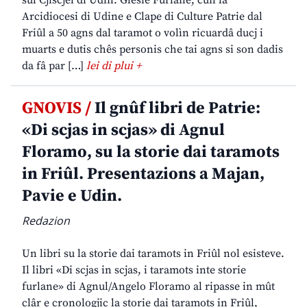
sul Cjiscjel di Udin. Glesie Furlane, cun la
Arcidiocesi di Udine e Clape di Culture Patrie dal
Friûl a 50 agns dal taramot o volìn ricuardâ ducj i
muarts e dutis chês personis che tai agns si son dadis
da fâ par […]
lei di plui +
GNOVIS /
Il gnûf libri de Patrie:
«Di scjas in scjas» di Agnul
Floramo, su la storie dai taramots
in Friûl. Presentazions a Majan,
Pavie e Udin.
Redazion
Un libri su la storie dai taramots in Friûl nol esisteve.
Il libri «Di scjas in scjas, i taramots inte storie
furlane» di Agnul/Angelo Floramo al ripasse in mût
clâr e cronologjic la storie dai taramots in Friûl,