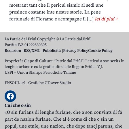
mostrant tant che il pericul sismic al sedi une
presince costante inte nestre storie. La pene
fortunade di Floramo e acompagne il […]
lei di plui +
La Patrie dal Friûl Copyright © La Patrie dal Friûl
Partita IVA 01299830305
Redazion
RSS/XML
Pubblicità
Privacy Policy
Cookie Policy
Proprietât Clape di Culture “Patrie dal Friûl”. I articui a son scrits in
lenghe furlane e cu la grafie uficiâl de Regjon Friûl – V.J.
USPI – Union Stampe Periodiche Taliane
ENSOUL srl
-
Grafiche GTower Studio
Cui che o sin
«O sin furlans di lenghe furlane, che a son convints di fâ
part de nazion furlane. Che al è come dî che o sin un
popul, une etnie, une nazion, che dopo tancj parons, che