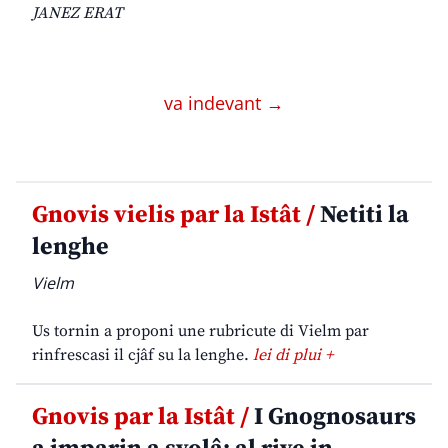
JANEZ ERAT
va indevant →
Gnovis vielis par la Istât /
Netiti la
lenghe
Vielm
Us tornin a proponi une rubricute di Vielm par
rinfrescasi il cjâf su la lenghe.
lei di plui +
Gnovis par la Istât /
I Gnognosaurs