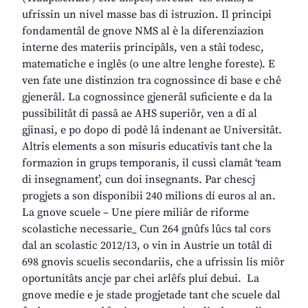
ufrissin un nivel masse bas di istruzion. Il principi
fondamentâl de gnove NMS al è la diferenziazion
interne des materiis principâls, ven a stâi todesc,
matematiche e inglês (o une altre lenghe foreste). E
ven fate une distinzion tra cognossince di base e chê
gjenerâl. La cognossince gjenerâl suficiente e da la
pussibilitât di passâ ae AHS superiôr, ven a dî al
gjinasi, e po dopo di podê lâ indenant ae Universitât.
Altris elements a son misuris educativis tant che la
formazion in grups temporanis, il cussì clamât ‘team
di insegnament’, cun doi insegnants. Par chescj
progjets a son disponibii 240 milions di euros al an.
La gnove scuele – Une piere miliâr de riforme
scolastiche necessarie_ Cun 264 gnûfs lûcs tal cors
dal an scolastic 2012/13, o vin in Austrie un totâl di
698 gnovis scuelis secondariis, che a ufrissin lis miôr
oportunitâts ancje par chei arlêfs plui debui. La
gnove medie e je stade progjetade tant che scuele dal