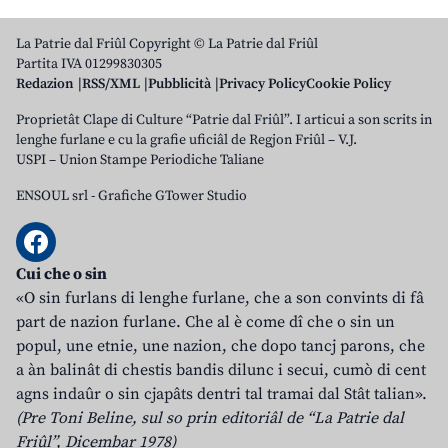
La Patrie dal Friûl Copyright © La Patrie dal Friûl
Partita IVA 01299830305
Redazion
RSS/XML
Pubblicità
Privacy Policy
Cookie Policy
Proprietât Clape di Culture “Patrie dal Friûl”. I articui a son scrits in
lenghe furlane e cu la grafie uficiâl de Regjon Friûl – V.J.
USPI – Union Stampe Periodiche Taliane
ENSOUL srl
-
Grafiche GTower Studio
Cui che o sin
«O sin furlans di lenghe furlane, che a son convints di fâ
part de nazion furlane. Che al è come dî che o sin un
popul, une etnie, une nazion, che dopo tancj parons, che
a àn balinât di chestis bandis dilunc i secui, cumò di cent
agns indaûr o sin cjapâts dentri tal tramai dal Stât talian».
(Pre Toni Beline, sul so prin editoriâl de “La Patrie dal
Friûl”, Dicembar 1978)