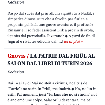
Redazion
Daspò dal sucès dal prin album vignût fûr a Nadâl, i
simpatics dinosauruts che a fevelin par furlan a
proponin pal Istât une gnove aventure: il professôr
Einsaur e il so fedêl assistent Blik a provin di svolâ,
ispirâts dai pterodatils. Rivarano? ◆ A partî de fin di
Jugn al è rivât tes ediculis dal […]
lei di plui +
Gnovis /
LA PATRIE DAL FRIÛL AL
SALON DAL LIBRI DI TURIN 2026
Redazion
Dai 14 ai 18 di Mai no steit a cirînus, noaltris de
“Patrie”: no sarin in Friûl, ma inaltrò.◆ No, no lìn in
esili. Pal moment, jessi “furlans che no si rindin” nol
è ancjemò une colpe. Salacor lu deventarà, ma pal