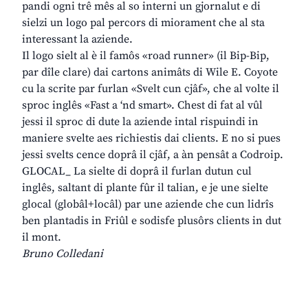
pandi ogni trê mês al so interni un gjornalut e di
sielzi un logo pal percors di miorament che al sta
interessant la aziende.
Il logo sielt al è il famôs «road runner» (il Bip-Bip,
par dîle clare) dai cartons animâts di Wile E. Coyote
cu la scrite par furlan «Svelt cun cjâf», che al volte il
sproc inglês «Fast a ‘nd smart». Chest di fat al vûl
jessi il sproc di dute la aziende intal rispuindi in
maniere svelte aes richiestis dai clients. E no si pues
jessi svelts cence doprâ il cjâf, a àn pensât a Codroip.
GLOCAL_ La sielte di doprâ il furlan dutun cul
inglês, saltant di plante fûr il talian, e je une sielte
glocal (globâl+locâl) par une aziende che cun lidrîs
ben plantadis in Friûl e sodisfe plusôrs clients in dut
il mont.
Bruno Colledani