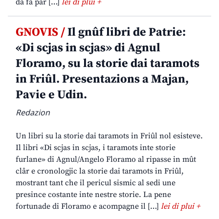
da fâ par […]
lei di plui +
GNOVIS /
Il gnûf libri de Patrie:
«Di scjas in scjas» di Agnul
Floramo, su la storie dai taramots
in Friûl. Presentazions a Majan,
Pavie e Udin.
Redazion
Un libri su la storie dai taramots in Friûl nol esisteve.
Il libri «Di scjas in scjas, i taramots inte storie
furlane» di Agnul/Angelo Floramo al ripasse in mût
clâr e cronologjic la storie dai taramots in Friûl,
mostrant tant che il pericul sismic al sedi une
presince costante inte nestre storie. La pene
fortunade di Floramo e acompagne il […]
lei di plui +