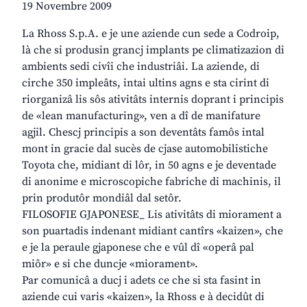
19 Novembre 2009
La Rhoss S.p.A. e je une aziende cun sede a Codroip,
là che si produsin grancj implants pe climatizazion di
ambients sedi civîi che industriâi. La aziende, di
cirche 350 impleâts, intai ultins agns e sta cirint di
riorganizâ lis sôs ativitâts internis doprant i principis
de «lean manufacturing», ven a dî de manifature
agjil. Chescj principis a son deventâts famôs intal
mont in gracie dal sucès de cjase automobilistiche
Toyota che, midiant di lôr, in 50 agns e je deventade
di anonime e microscopiche fabriche di machinis, il
prin produtôr mondiâl dal setôr.
FILOSOFIE GJAPONESE_ Lis ativitâts di miorament a
son puartadis indenant midiant cantîrs «kaizen», che
e je la peraule gjaponese che e vûl dî «operâ pal
miôr» e si che duncje «miorament».
Par comunicâ a ducj i adets ce che si sta fasint in
aziende cui varis «kaizen», la Rhoss e à decidût di