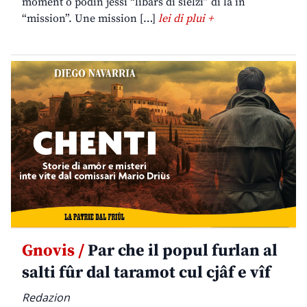
moment o podin jessi “libars di sielzi” di lâ in
“mission”. Une mission […]
lei di plui +
Gnovis /
Par che il popul furlan al
salti fûr dal taramot cul cjâf e vîf
Redazion