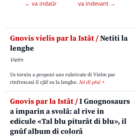
← va indaûr
va indevant →
Gnovis vielis par la Istât /
Netiti la
lenghe
Vielm
Us tornin a proponi une rubricute di Vielm par
rinfrescasi il cjâf su la lenghe.
lei di plui +
Gnovis par la Istât /
I Gnognosaurs
a imparin a svolâ: al rive in
edicule «Tal blu piturât di blu», il
gnûf album di colorâ