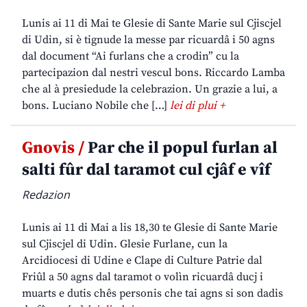
Lunis ai 11 di Mai te Glesie di Sante Marie sul Cjiscjel
di Udin, si è tignude la messe par ricuardâ i 50 agns
dal document “Ai furlans che a crodin” cu la
partecipazion dal nestri vescul bons. Riccardo Lamba
che al à presiedude la celebrazion. Un grazie a lui, a
bons. Luciano Nobile che […]
lei di plui +
Gnovis /
Par che il popul furlan al
salti fûr dal taramot cul cjâf e vîf
Redazion
Lunis ai 11 di Mai a lis 18,30 te Glesie di Sante Marie
sul Cjiscjel di Udin. Glesie Furlane, cun la
Arcidiocesi di Udine e Clape di Culture Patrie dal
Friûl a 50 agns dal taramot o volìn ricuardâ ducj i
muarts e dutis chês personis che tai agns si son dadis