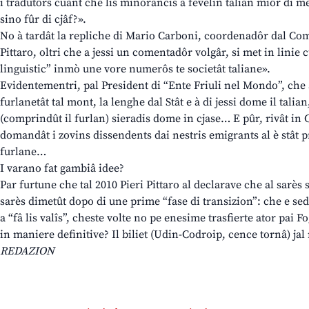
i tradutôrs cuant che lis minorancis a fevelin talian miôr di m
sino fûr di cjâf?».
No à tardât la repliche di Mario Carboni, coordenadôr dal Co
Pittaro, oltri che a jessi un comentadôr volgâr, si met in linie 
linguistic” inmò une vore numerôs te societât taliane».
Evidentementri, pal President di “Ente Friuli nel Mondo”, che al
furlanetât tal mont, la lenghe dal Stât e à di jessi dome il talian
(comprindût il furlan) sieradis dome in cjase… E pûr, rivât in
domandât i zovins dissendents dai nestris emigrants al è stât 
furlane…
I varano fat gambiâ idee?
Par furtune che tal 2010 Pieri Pittaro al declarave che al sarès 
sarès dimetût dopo di une prime “fase di transizion”: che e sedi
a “fâ lis valîs”, cheste volte no pe enesime trasfierte ator pai F
in maniere definitive? Il biliet (Udin-Codroip, cence tornâ) jal 
REDAZION