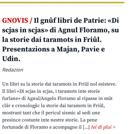
GNOVIS /
Il gnûf libri de Patrie: «Di
scjas in scjas» di Agnul Floramo, su
la storie dai taramots in Friûl.
Presentazions a Majan, Pavie e
Udin.
Redazion
Un libri su la storie dai taramots in Friûl nol esisteve.
Il libri «Di scjas in scjas, i taramots inte storie
furlane» di Agnul/Angelo Floramo al ripasse in mût
clâr e cronologjic la storie dai taramots in Friûl,
mostrant tant che il pericul sismic al sedi une
presince costante inte nestre storie. La pene
fortunade di Floramo e acompagne il […]
lei di plui +