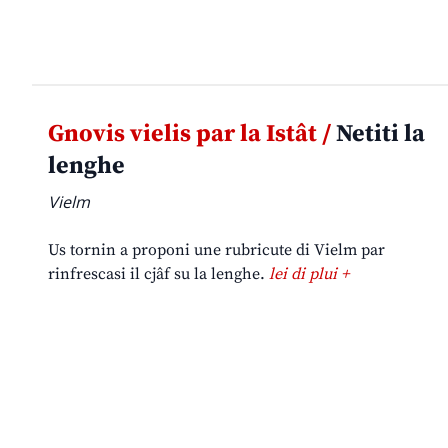
Gnovis vielis par la Istât /
Netiti la
lenghe
Vielm
Us tornin a proponi une rubricute di Vielm par
rinfrescasi il cjâf su la lenghe.
lei di plui +