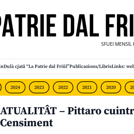
SFUEI MENSÎL FU
in
Dulà cjatâ “La Patrie dal Friûl”
Publicazions/Libris
Links: web
2024
2023
2022
2021
2020
2
ATUALITÂT – Pittaro cuintri
Censiment