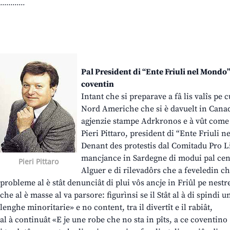
............
Pal President di “Ente Friuli nel Mondo”
coventin
Intant che si preparave a fâ lis valîs pe 
Nord Americhe che si è davuelt in Canadà
agjenzie stampe Adrkronos e à vût come 
Pieri Pittaro, president di “Ente Friuli 
Denant des protestis dal Comitadu Pro L
mancjance in Sardegne di modui pal cens
Pieri Pittaro
Alguer e di rilevadôrs che a feveledin chê
probleme al è stât denunciât di plui vôs ancje in Friûl pe nestre
che al è masse al va parsore: figurìnsi se il Stât al à di spindi u
lenghe minoritarie» e no content, tra il divertît e il rabiât,
al à continuât «E je une robe che no sta in pîts, a ce coventino