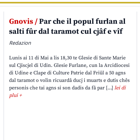
Gnovis /
Par che il popul furlan al
salti fûr dal taramot cul cjâf e vîf
Redazion
Lunis ai 11 di Mai a lis 18,30 te Glesie di Sante Marie
sul Cjiscjel di Udin. Glesie Furlane, cun la Arcidiocesi
di Udine e Clape di Culture Patrie dal Friûl a 50 agns
dal taramot o volìn ricuardâ ducj i muarts e dutis chês
personis che tai agns si son dadis da fâ par […]
lei di
plui +