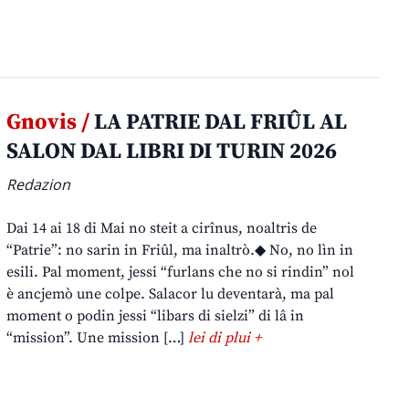
Gnovis /
LA PATRIE DAL FRIÛL AL
SALON DAL LIBRI DI TURIN 2026
Redazion
Dai 14 ai 18 di Mai no steit a cirînus, noaltris de
“Patrie”: no sarin in Friûl, ma inaltrò.◆ No, no lìn in
esili. Pal moment, jessi “furlans che no si rindin” nol
è ancjemò une colpe. Salacor lu deventarà, ma pal
moment o podin jessi “libars di sielzi” di lâ in
“mission”. Une mission […]
lei di plui +