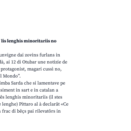
 lis lenghis minoritariis no
cunvigne dai zovins furlans in
, ai 12 di Otubar une notizie de
protagonist, magari cussì no,
nel Mondo”.
imba Sarda che si lamentave pe
iment in sart e in catalan a
s lenghis minoritariis (il stes
 lenghe) Pittaro al à declarât «Ce
n frac di bêçs pai rilevatôrs in