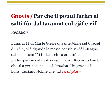
Gnovis /
Par che il popul furlan al
salti fûr dal taramot cul cjâf e vîf
Redazion
Lunis ai 11 di Mai te Glesie di Sante Marie sul Cjiscjel
di Udin, si è tignude la messe par ricuardâ i 50 agns
dal document “Ai furlans che a crodin” cu la
partecipazion dal nestri vescul bons. Riccardo Lamba
che al à presiedude la celebrazion. Un grazie a lui, a
bons. Luciano Nobile che […]
lei di plui +