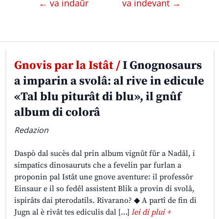
← va indaûr
va indevant →
Gnovis par la Istât /
I Gnognosaurs
a imparin a svolâ: al rive in edicule
«Tal blu piturât di blu», il gnûf
album di colorâ
Redazion
Daspò dal sucès dal prin album vignût fûr a Nadâl, i
simpatics dinosauruts che a fevelin par furlan a
proponin pal Istât une gnove aventure: il professôr
Einsaur e il so fedêl assistent Blik a provin di svolâ,
ispirâts dai pterodatils. Rivarano? ◆ A partî de fin di
Jugn al è rivât tes ediculis dal […]
lei di plui +