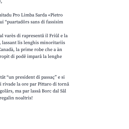
e,
mitadu Pro Limba Sarda «Pietro
cui “puartadôrs sans di fassisim
 varès di rapresentâ il Friûl e la
, lassant lis lenghis minoritariis
 Canadà, la prime robe che a àn
propit di podê imparâ la lenghe
stât “un president di passaç” e si
 rivade la ore par Pittaro di tornâ
ogolârs, ma par lassâ Borc dal Sâl
regalìn noaltris!