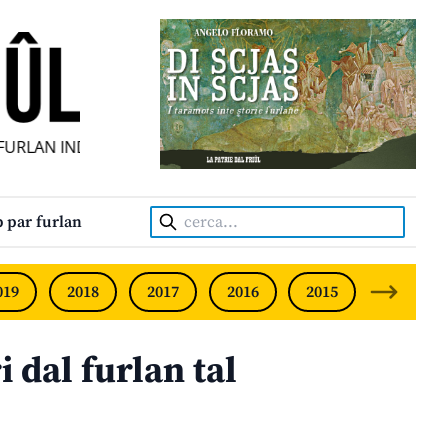
RLAN INDIPENDENT • INDEPENDENT FRIULIAN MONTHLY • 
Cerca:
 par furlan
019
2018
2017
2016
2015
2014
 dal furlan tal