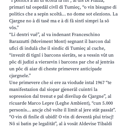
“I politics a àn di scoltâ la int”, al dîs Di Piazza,
primari tal ospedâl civîl di Tumieç, “o vin bisugne di
politics che a sepin scoltâ… no dome sot elezions. La
Cjargne no à di tasê ma e à di fâ sintî simpri la sô
vôs.”
“Li dentri vuê”, al va indenant Franceschino
Barazzutti (Moviment Mont) segnant il barcon dal
ufici di indulà che il sindic di Tumieç al cuche,
“invezit di tignî i barcons sierâts, se a vessin vût un
pôc di judizi a vierzevin i barcons par che al jentràs
un pôc di aiar di cheste primevere anticipade
cjargnele.”
Une primevere che si ere za viodude intal 1967 “te
manifestazion dal siopar gjenerâl cuintri la
sopression dal trenut e pal disvilup de Cjargne”, al
ricuarde Marco Lepre (Leghe Ambient), “cun 5.000
personis… ancje chê volte il limit al jere stât passât”.
“O vin di finîle di ubidî! O vin di deventâ plui triscj!
Nô si batin pe legalitât”, al à vosât Aldevise Tibaldi