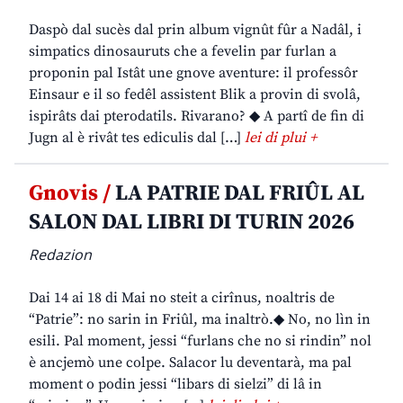
Daspò dal sucès dal prin album vignût fûr a Nadâl, i
simpatics dinosauruts che a fevelin par furlan a
proponin pal Istât une gnove aventure: il professôr
Einsaur e il so fedêl assistent Blik a provin di svolâ,
ispirâts dai pterodatils. Rivarano? ◆ A partî de fin di
Jugn al è rivât tes ediculis dal […]
lei di plui +
Gnovis /
LA PATRIE DAL FRIÛL AL
SALON DAL LIBRI DI TURIN 2026
Redazion
Dai 14 ai 18 di Mai no steit a cirînus, noaltris de
“Patrie”: no sarin in Friûl, ma inaltrò.◆ No, no lìn in
esili. Pal moment, jessi “furlans che no si rindin” nol
è ancjemò une colpe. Salacor lu deventarà, ma pal
moment o podin jessi “libars di sielzi” di lâ in