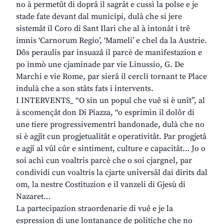
no à permetût di doprâ il sagrât e cussì la polse e je
stade fate devant dal municipi, dulà che si jere
sistemât il Coro di Sant Ilari che al à intonât i trê
imnis ‘Carnorum Regio’, ‘Mameli’ e chel da la Austrie.
Dôs peraulis par insuazâ il parcè de manifestazion e
po inmò une cjaminade par vie Linussio, G. De
Marchi e vie Rome, par sierâ il cercli tornant te Place
indulà che a son stâts fats i intervents.
I INTERVENTS_ “O sin un popul che vuê si è unît”, al
à scomençât don Di Piazza, “o esprimìn il dolôr di
une tiere progressivementri bandonade, dulà che no
si è agjît cun progjetualitât e operativitât. Par progjetâ
e agjî al vûl cûr e sintiment, culture e capacitât… Jo o
soi achì cun voaltris parcè che o soi cjargnel, par
condividi cun voaltris la cjarte universâl dai dirits dal
om, la nestre Costituzion e il vanzeli di Gjesù di
Nazaret…
La partecipazion straordenarie di vuê e je la
espression di une lontanance de politiche che no