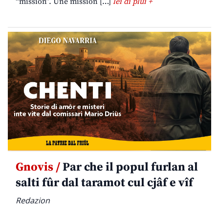
“mission”. Une mission […]
lei di plui +
Gnovis /
Par che il popul furlan al
salti fûr dal taramot cul cjâf e vîf
Redazion