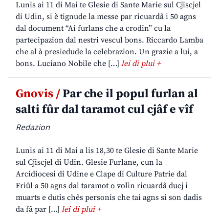
Lunis ai 11 di Mai te Glesie di Sante Marie sul Cjiscjel
di Udin, si è tignude la messe par ricuardâ i 50 agns
dal document “Ai furlans che a crodin” cu la
partecipazion dal nestri vescul bons. Riccardo Lamba
che al à presiedude la celebrazion. Un grazie a lui, a
bons. Luciano Nobile che […]
lei di plui +
Gnovis /
Par che il popul furlan al
salti fûr dal taramot cul cjâf e vîf
Redazion
Lunis ai 11 di Mai a lis 18,30 te Glesie di Sante Marie
sul Cjiscjel di Udin. Glesie Furlane, cun la
Arcidiocesi di Udine e Clape di Culture Patrie dal
Friûl a 50 agns dal taramot o volìn ricuardâ ducj i
muarts e dutis chês personis che tai agns si son dadis
da fâ par […]
lei di plui +