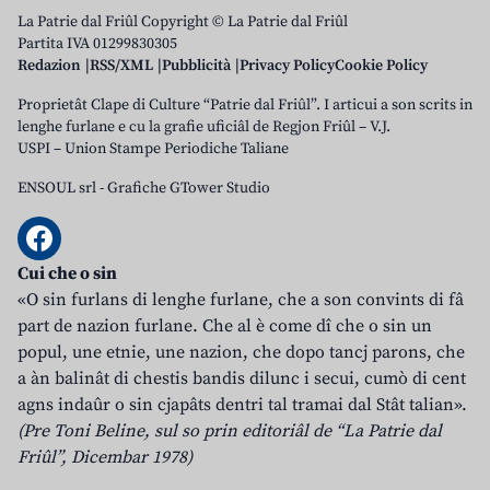
La Patrie dal Friûl Copyright © La Patrie dal Friûl
Partita IVA 01299830305
Redazion
RSS/XML
Pubblicità
Privacy Policy
Cookie Policy
Proprietât Clape di Culture “Patrie dal Friûl”. I articui a son scrits in
lenghe furlane e cu la grafie uficiâl de Regjon Friûl – V.J.
USPI – Union Stampe Periodiche Taliane
ENSOUL srl
-
Grafiche GTower Studio
Cui che o sin
«O sin furlans di lenghe furlane, che a son convints di fâ
part de nazion furlane. Che al è come dî che o sin un
popul, une etnie, une nazion, che dopo tancj parons, che
a àn balinât di chestis bandis dilunc i secui, cumò di cent
agns indaûr o sin cjapâts dentri tal tramai dal Stât talian».
(Pre Toni Beline, sul so prin editoriâl de “La Patrie dal
Friûl”, Dicembar 1978)