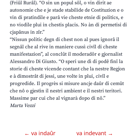
(Friûl Rurâl). “O sin un popul sôl, o vin dirit ae
autonomie che e je stade stabilide de Costituzion e o
vin di pratindile e parâ vie cheste etnie di politics, e
no viodile plui in chestis placis. No àn di permetisi di
cjapânus in zîr.”
“Nissun politic degn di chest non al pues ignorâ il
segnâl che al rive in maniere cussì civîl di cheste
manifestazion”, al conclût il moderadôr e gjornalist
Alessandro Di Giusto. “O speri une dì di podê finî la
storie di cheste vicende contant che la nestre Regjon
e à dimostrât di jessi, une volte in plui, civîl e
progredide. Il progrès si misure ancje daûr di cemût
che nô o gjestìn il nestri ambient e il nestri teritori.
Massime par cui che al vignarà dopo di nô.”
Marta Vezzi
← va indaûr
va indevant →