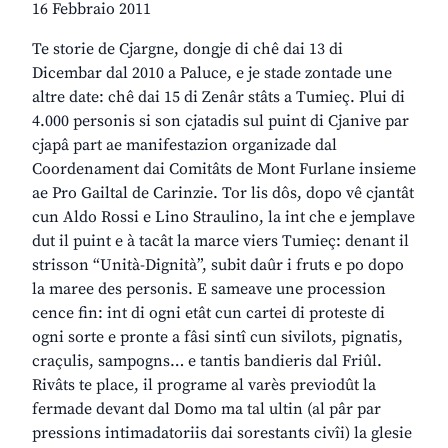
16 Febbraio 2011
Te storie de Cjargne, dongje di chê dai 13 di
Dicembar dal 2010 a Paluce, e je stade zontade une
altre date: chê dai 15 di Zenâr stâts a Tumieç. Plui di
4.000 personis si son cjatadis sul puint di Cjanive par
cjapâ part ae manifestazion organizade dal
Coordenament dai Comitâts de Mont Furlane insieme
ae Pro Gailtal de Carinzie. Tor lis dôs, dopo vê cjantât
cun Aldo Rossi e Lino Straulino, la int che e jemplave
dut il puint e à tacât la marce viers Tumieç: denant il
strisson “Unità-Dignità”, subit daûr i fruts e po dopo
la maree des personis. E sameave une procession
cence fin: int di ogni etât cun cartei di proteste di
ogni sorte e pronte a fâsi sintî cun sivilots, pignatis,
craçulis, sampogns… e tantis bandieris dal Friûl.
Rivâts te place, il programe al varès previodût la
fermade devant dal Domo ma tal ultin (al pâr par
pressions intimadatoriis dai sorestants civîi) la glesie