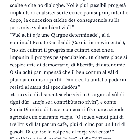
scolte e che no dialoghe. Nol è plui pussibil progjetâ
implants di cualsisei sorte cence ponisi prin, intant e
dopo, la concezion etiche des conseguencis su lis
personis e sul ambient vitâl.”
“Vuê achì e je une Cjargne determinade”, al à
continuât Renato Garibaldi (Carnia in movimento”),
“no sin cuintri il progrès ma cuintri chei che a
imponin il progrès pe speculazion. In cheste place si
respire arie di democrazie, di libertât, di autonomie.
O sin achì par impensâ che il ben comun al vâl di
plui dai ordins di partît. Dome cu la unitât o podarìn
resisti ai atacs dai speculadôrs.”
Ma no si à di dismenteâ che vivi in Cjargne al vûl dî
tignî dûr “ancje se i contribûts no rivin”, e conte
Sonia Dionisio di Lauc, cun cuatri fîs e une aziende
agricule cun cuarante vacjis. “O scuen vendi plui di
trê litris di lat par un cafè, plui di cinc par un litri di
gasoli. Di cui ise la colpe se al tocje vivi cussì?”