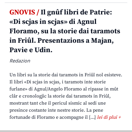
GNOVIS /
Il gnûf libri de Patrie:
«Di scjas in scjas» di Agnul
Floramo, su la storie dai taramots
in Friûl. Presentazions a Majan,
Pavie e Udin.
Redazion
Un libri su la storie dai taramots in Friûl nol esisteve.
Il libri «Di scjas in scjas, i taramots inte storie
furlane» di Agnul/Angelo Floramo al ripasse in mût
clâr e cronologjic la storie dai taramots in Friûl,
mostrant tant che il pericul sismic al sedi une
presince costante inte nestre storie. La pene
fortunade di Floramo e acompagne il […]
lei di plui +