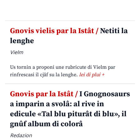
Gnovis vielis par la Istât /
Netiti la
lenghe
Vielm
Us tornin a proponi une rubricute di Vielm par
rinfrescasi il cjâf su la lenghe.
lei di plui +
Gnovis par la Istât /
I Gnognosaurs
a imparin a svolâ: al rive in
edicule «Tal blu piturât di blu», il
gnûf album di colorâ
Redazion