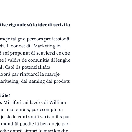
e vignude sù la idee di scrivi la
ncje tal gno percors professionâl
rdi. Il concet di “Marketing in
Mi soi proponût di scuvierzi ce che
e i valôrs de comunitât di lenghe
. Capî lis potenzialitâts
 doprâ par rinfuarcî la marcje
 marketing, dal naming dai prodots
 dâts?
. Mi riferìs ai lavôrs di William
 articui curâts, par esempli, di
e je stade confrontâ varis mûts par
l mondiâl puedie lâ ben ancje par
 puedie doprâ simpri la marilenghe,