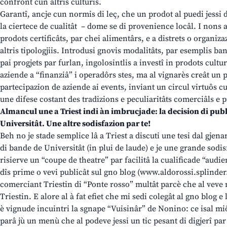
confront cun altris culturis.
Garantî, ancje cun normis di leç, che un prodot al puedi jess
la ciertece de cualitât – dome se di provenience locâl. I nons 
prodots certificâts, par chei alimentârs, e a distrets o organiz
altris tipologjiis. Introdusi gnovis modalitâts, par esemplis ba
pai progjets par furlan, ingolosintlis a investî in prodots cultur
aziende a “finanziâ” i operadôrs stes, ma al vignarès creât un p
partecipazion de aziende ai events, inviant un circul virtuôs 
une difese costant des tradizions e peculiaritâts comerciâls e p
Almancul une a Triest indi àn imbrucjade: la decision di publi
Universitât. Une altre sodisfazion par te!
Beh no je stade semplice lâ a Triest a discuti une tesi dal gjenar
di bande de Universitât (in plui de laude) e je une grande sodisf
risierve un “coupe de theatre” par facilitâ la cualificade “audi
dîs prime o vevi publicât sul gno blog (www.aldorossi.splinder.
comerciant Triestin di “Ponte rosso” multât parcè che al veve m
Triestin. E alore al à fat efiet che mi sedi colegât al gno blog e 
è vignude incuintri la sgnape “Vuisinâr” de Nonino: ce isal mi
parâ jù un menù che al podeve jessi un tic pesant di digjerî par