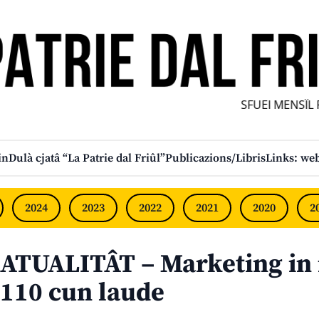
SFUEI MENSÎL FU
in
Dulà cjatâ “La Patrie dal Friûl”
Publicazions/Libris
Links: web
2024
2023
2022
2021
2020
2
ATUALITÂT – Marketing in
110 cun laude