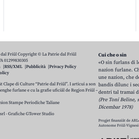
 dal Friûl Copyright © La Patrie dal Friûl
Cui che o sin
IVA 01299830305
«O sin furlans di 
n
RSS/XML
Pubblicità
Privacy Policy
nazion furlane. Ch
olicy
une nazion, che do
t Clape di Culture “Patrie dal Friûl”. I articui a son
bandis dilunc i se
 lenghe furlane e cu la grafie uficiâl de Regjon Friûl –
dentri tal tramai d
(Pre Toni Beline, s
nion Stampe Periodiche Taliane
Dicembar 1978)
srl
-
Grafiche GTower Studio
Progjet finanziât de AR
Autonome Friûl-Vignesie