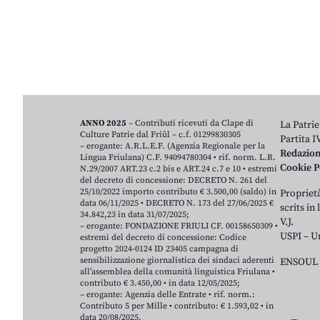
ANNO 2025
– Contributi ricevuti da Clape di
La Patrie
Culture Patrie dal Friûl – c.f. 01299830305
Partita 
– erogante: A.R.L.E.F. (Agenzia Regionale per la
Redazio
Lingua Friulana) C.F. 94094780304 • rif. norm. L.R.
Cookie P
N.29/2007 ART.23 c.2 bis e ART.24 c.7 e 10 • estremi
del decreto di concessione: DECRETO N. 261 del
25/10/2022 importo contributo € 3.500,00 (saldo) in
Proprietâ
data 06/11/2025 • DECRETO N. 173 del 27/06/2025 €
scrits in
34.842,23 in data 31/07/2025;
V.J.
– erogante: FONDAZIONE FRIULI CF. 00158650309 •
USPI – U
estremi del decreto di concessione: Codice
progetto 2024-0124 ID 23405 campagna di
sensibilizzazione giornalistica dei sindaci aderenti
ENSOUL 
all’assemblea della comunità linguistica Friulana •
contributo € 3.450,00 • in data 12/05/2025;
– erogante: Agenzia delle Entrate • rif. norm.:
Contributo 5 per Mille • contributo: € 1.593,02 • in
data 20/08/2025.