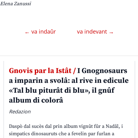
Elena Zanussi
← va indaûr
va indevant →
Gnovis par la Istât /
I Gnognosaurs
a imparin a svolâ: al rive in edicule
«Tal blu piturât di blu», il gnûf
album di colorâ
Redazion
Daspò dal sucès dal prin album vignût fûr a Nadâl, i
simpatics dinosauruts che a fevelin par furlan a