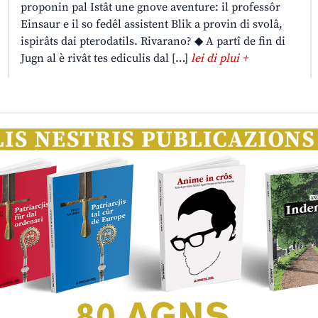
proponin pal Istât une gnove aventure: il professôr
Einsaur e il so fedêl assistent Blik a provin di svolâ,
ispirâts dai pterodatils. Rivarano? ◆ A partî de fin di
Jugn al è rivât tes ediculis dal […]
lei di plui +