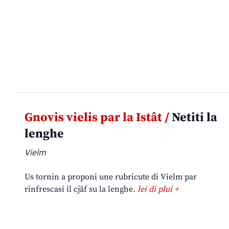
Gnovis vielis par la Istât /
Netiti la
lenghe
Vielm
Us tornin a proponi une rubricute di Vielm par
rinfrescasi il cjâf su la lenghe.
lei di plui +