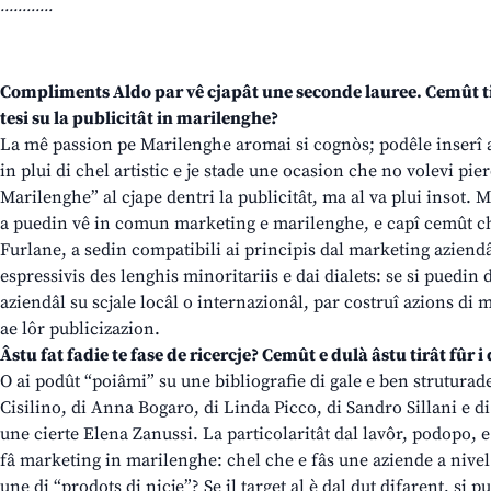
............
Compliments Aldo par vê cjapât une seconde lauree. Cemût ti is
tesi su la publicitât in marilenghe?
La mê passion pe Marilenghe aromai si cognòs; podêle inserî a
in plui di chel artistic e je stade une ocasion che no volevi pie
Marilenghe” al cjape dentri la publicitât, ma al va plui insot. 
a puedin vê in comun marketing e marilenghe, e capî cemût ch
Furlane, a sedin compatibili ai principis dal marketing aziendâl
espressivis des lenghis minoritariis e dai dialets: se si puedin
aziendâl su scjale locâl o internazionâl, par costruî azions di
ae lôr publicizazion.
Âstu fat fadie te fase de ricercje? Cemût e dulà âstu tirât fûr i
O ai podût “poiâmi” su une bibliografie di gale e ben struturade
Cisilino, di Anna Bogaro, di Linda Picco, di Sandro Sillani e di
une cierte Elena Zanussi. La particolaritât dal lavôr, podopo, 
fâ marketing in marilenghe: chel che e fâs une aziende a nive
une di “prodots di nicje”? Se il target al è dal dut difarent, si