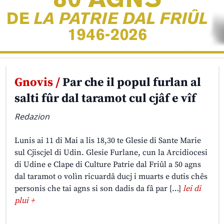
Gnovis /
Par che il popul furlan al
salti fûr dal taramot cul cjâf e vîf
Redazion
Lunis ai 11 di Mai a lis 18,30 te Glesie di Sante Marie
sul Cjiscjel di Udin. Glesie Furlane, cun la Arcidiocesi
di Udine e Clape di Culture Patrie dal Friûl a 50 agns
dal taramot o volìn ricuardâ ducj i muarts e dutis chês
personis che tai agns si son dadis da fâ par […]
lei di
plui +