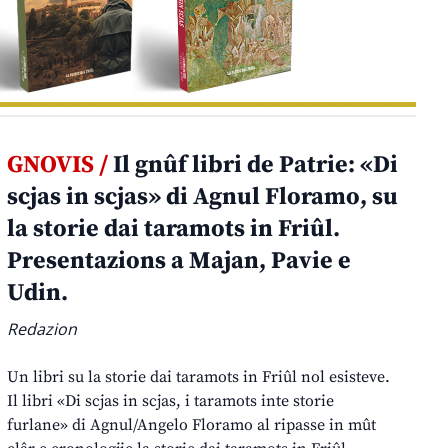
GNOVIS /
Il gnûf libri de Patrie: «Di
scjas in scjas» di Agnul Floramo, su
la storie dai taramots in Friûl.
Presentazions a Majan, Pavie e
Udin.
Redazion
Un libri su la storie dai taramots in Friûl nol esisteve.
Il libri «Di scjas in scjas, i taramots inte storie
furlane» di Agnul/Angelo Floramo al ripasse in mût