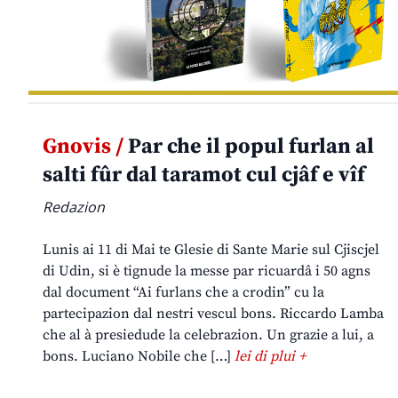
Gnovis /
Par che il popul furlan al
salti fûr dal taramot cul cjâf e vîf
Redazion
Lunis ai 11 di Mai te Glesie di Sante Marie sul Cjiscjel
di Udin, si è tignude la messe par ricuardâ i 50 agns
dal document “Ai furlans che a crodin” cu la
partecipazion dal nestri vescul bons. Riccardo Lamba
che al à presiedude la celebrazion. Un grazie a lui, a
bons. Luciano Nobile che […]
lei di plui +