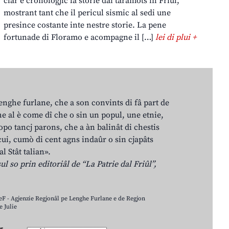
clâr e cronologjic la storie dai taramots in Friûl,
mostrant tant che il pericul sismic al sedi une
presince costante inte nestre storie. La pene
fortunade di Floramo e acompagne il […]
lei di plui +
lenghe furlane, che a son convints di fâ part de
e al è come dî che o sin un popul, une etnie,
po tancj parons, che a àn balinât di chestis
cui, cumò di cent agns indaûr o sin cjapâts
al Stât talian».
ul so prin editoriâl de “La Patrie dal Friûl”,
LeF - Agjenzie Regjonâl pe Lenghe Furlane e de Regjon
 Julie