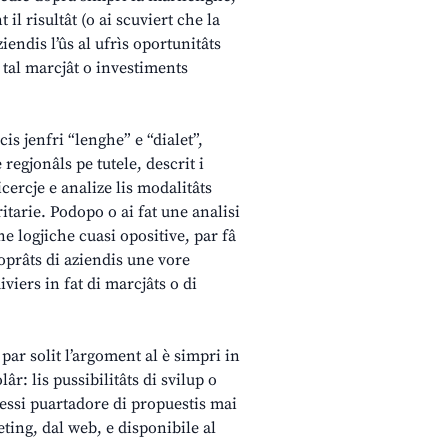
il risultât (o ai scuviert che la
endis l’ûs al ufrìs oportunitâts
 tal marcjât o investiments
is jenfri “lenghe” e “dialet”,
 regjonâls pe tutele, descrit i
icercje e analize lis modalitâts
itarie. Podopo o ai fat une analisi
une logjiche cuasi opositive, par fâ
oprâts di aziendis une vore
iviers in fat di marcjâts o di
 par solit l’argoment al è simpri in
lâr: lis pussibilitâts di svilup o
jessi puartadore di propuestis mai
ting, dal web, e disponibile al