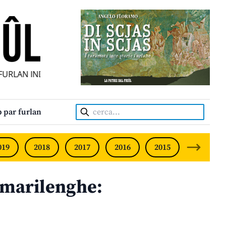
RLAN INDIPENDENT • INDEPENDENT FRIULIAN MONTHLY • N
Cerca:
 par furlan
019
2018
2017
2016
2015
2014
 marilenghe: