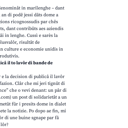
i denominât in marilenghe – dant
a an di podê jessi dâts dome a
azions ricognossudis par chês
nts, dant contribûts aes aziendis
âi in lenghe. Cussì e sarès la
lusvalôr, risultât de
cun culture e economie unidis in
rodutivis.
câ il to lavôr di bande de
 e la decision di publicâ il lavôr
azion. Clâr che mi jeri tignût di
ence” che o vevi denant: un pâr di
com) un post di solidarietât a un
etût fûr i presits dome in dialet
lete la notizie. Po dopo ae fin, mi
ôr di une buine sgnape par fâ
 lôr?