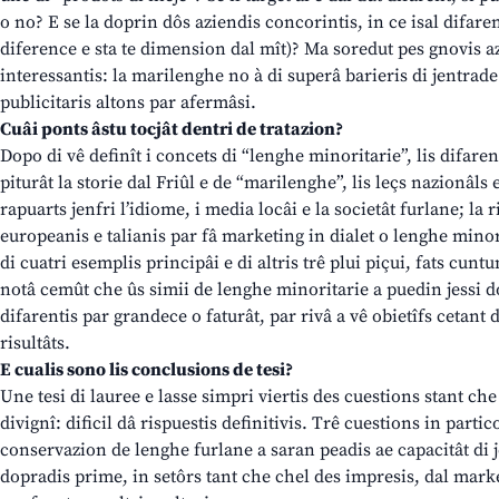
o no? E se la doprin dôs aziendis concorintis, in ce isal difarent 
diference e sta te dimension dal mît)? Ma soredut pes gnovis azi
interessantis: la marilenghe no à di superâ barieris di jentrade
publicitaris altons par afermâsi.
Cuâi ponts âstu tocjât dentri de tratazion?
Dopo di vê definît i concets di “lenghe minoritarie”, lis difarenc
piturât la storie dal Friûl e de “marilenghe”, lis leçs nazionâls e
rapuarts jenfri l’idiome, i media locâi e la societât furlane; la r
europeanis e talianis par fâ marketing in dialet o lenghe minor
di cuatri esemplis principâi e di altris trê plui piçui, fats cunt
notâ cemût che ûs simii de lenghe minoritarie a puedin jessi d
difarentis par grandece o faturât, par rivâ a vê obietîfs cetant d
risultâts.
E cualis sono lis conclusions de tesi?
Une tesi di lauree e lasse simpri viertis des cuestions stant che
divignî: dificil dâ rispuestis definitivis. Trê cuestions in partico
conservazion de lenghe furlane a saran peadis ae capacitât di 
dopradis prime, in setôrs tant che chel des impresis, dal marke