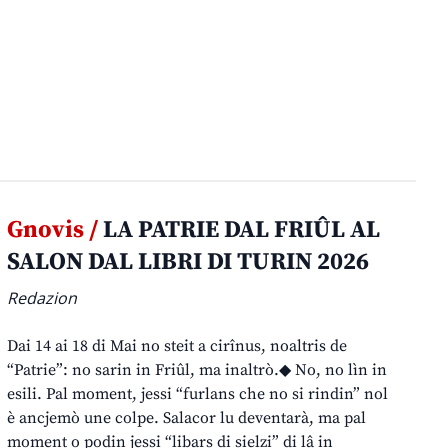
Gnovis /
LA PATRIE DAL FRIÛL AL
SALON DAL LIBRI DI TURIN 2026
Redazion
Dai 14 ai 18 di Mai no steit a cirînus, noaltris de
“Patrie”: no sarin in Friûl, ma inaltrò.◆ No, no lìn in
esili. Pal moment, jessi “furlans che no si rindin” nol
è ancjemò une colpe. Salacor lu deventarà, ma pal
moment o podin jessi “libars di sielzi” di lâ in