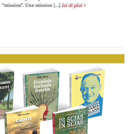
“mission”. Une mission […]
lei di plui +