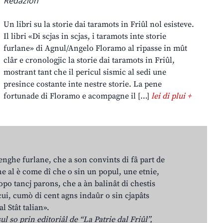
Redazion
Un libri su la storie dai taramots in Friûl nol esisteve.
Il libri «Di scjas in scjas, i taramots inte storie
furlane» di Agnul/Angelo Floramo al ripasse in mût
clâr e cronologjic la storie dai taramots in Friûl,
mostrant tant che il pericul sismic al sedi une
presince costante inte nestre storie. La pene
fortunade di Floramo e acompagne il […]
lei di plui +
lenghe furlane, che a son convints di fâ part de
e al è come dî che o sin un popul, une etnie,
po tancj parons, che a àn balinât di chestis
cui, cumò di cent agns indaûr o sin cjapâts
al Stât talian».
ul so prin editoriâl de “La Patrie dal Friûl”,