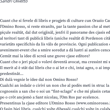
Sandri Olivetto
Cuant che si fevele di libris e progjets di culture cun Orazio C
l’Omino Rosso, si reste stranîts, par la tante passion che al met 
piçule realtât, dal dut origjinâl, jenfri il panorame des cjasis ed
al teritori tant di publicâ libris (uniche realtât di Pordenon ci
varietâts specifichis da lis vâls de provincie. Ogni publicazio
aveniment-event che a smire soredut a dâ lustri ai autôrs cence
Cemût mai la idee di screâ une gnove cjase editore?
Cuant che o jeri piçul o volevi deventâ avocat, ma cressint mi
Il merit al è stât dai libris che o ai let e chi, intai agns, o ai imp
predestinât…
Di dulà vegnie le idee dal non Omino Rosso?
Cualchi an indaûr o cirivi un non che al podès meti in struc la
cognossin a san che o soi un “fint-sclagn” e che mi plasin cetan
po o crôt ancjemò a Sant nicolau, l’Om Ros par ecelence.
Presentinus la cjase editore L’Omino Rosso (www.ominorosso.i
O fasìn biei libris, cualchi volte dibessôi cualchi volte in cola