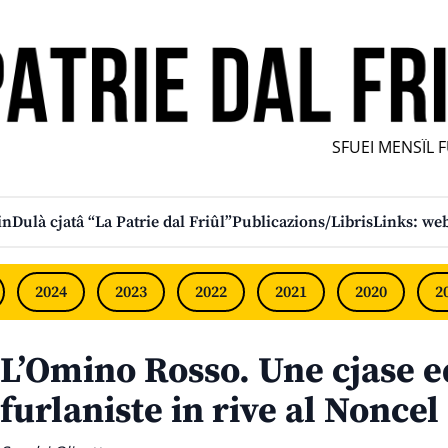
SFUEI MENSÎL FUR
in
Dulà cjatâ “La Patrie dal Friûl”
Publicazions/Libris
Links: web
2024
2023
2022
2021
2020
2
L’Omino Rosso. Une cjase e
furlaniste in rive al Noncel