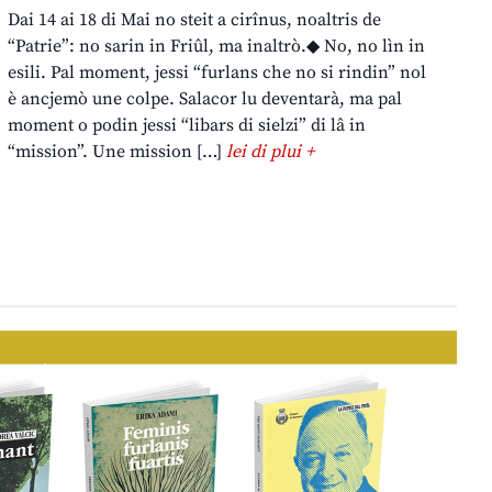
Dai 14 ai 18 di Mai no steit a cirînus, noaltris de
“Patrie”: no sarin in Friûl, ma inaltrò.◆ No, no lìn in
esili. Pal moment, jessi “furlans che no si rindin” nol
è ancjemò une colpe. Salacor lu deventarà, ma pal
moment o podin jessi “libars di sielzi” di lâ in
“mission”. Une mission […]
lei di plui +