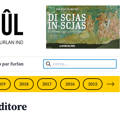
LAN INDIPENDENT • INDEPENDENT FRIULIAN MONTHLY • NE
Cerca:
 par furlan
019
2018
2017
2016
2015
2014
ditore