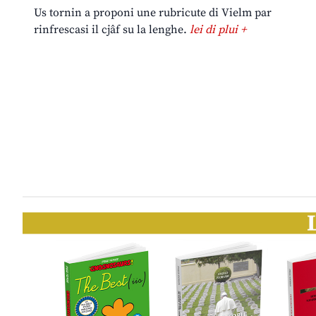
Us tornin a proponi une rubricute di Vielm par
rinfrescasi il cjâf su la lenghe.
lei di plui +