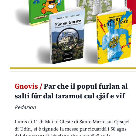
Gnovis /
Par che il popul furlan al
salti fûr dal taramot cul cjâf e vîf
Redazion
Lunis ai 11 di Mai te Glesie di Sante Marie sul Cjiscjel
di Udin, si è tignude la messe par ricuardâ i 50 agns