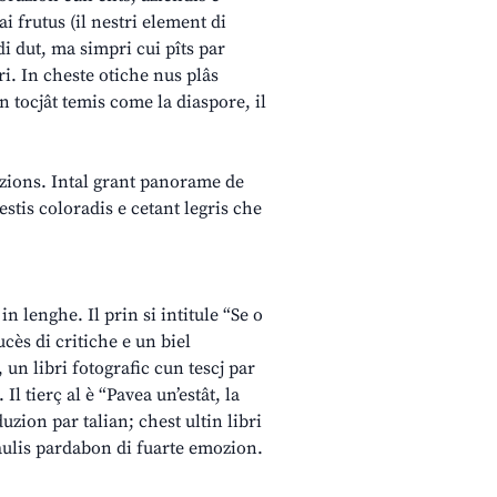
ai frutus (il nestri element di
di dut, ma simpri cui pîts par
ori. In cheste otiche nus plâs
àn tocjât temis come la diaspore, il
fazions. Intal grant panorame de
estis coloradis e cetant legris che
n lenghe. Il prin si intitule “Se o
ucès di critiche e un biel
, un libri fotografic cun tescj par
Il tierç al è “Pavea un’estât, la
uzion par talian; chest ultin libri
raulis pardabon di fuarte emozion.