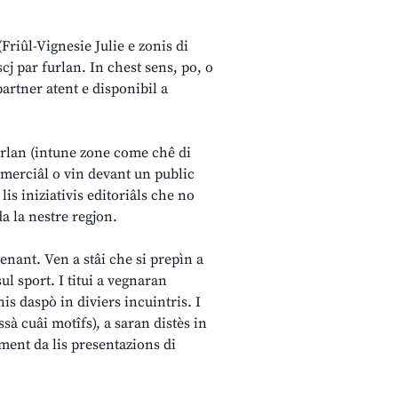
(Friûl-Vignesie Julie e zonis di
scj par furlan. In chest sens, po, o
artner atent e disponibil a
furlan (intune zone come chê di
comerciâl o vin devant un public
 lis iniziativis editoriâls che no
da la nestre regjon.
 denant. Ven a stâi che si prepìn a
sul sport. I titui a vegnaran
is daspò in diviers incuintris. I
sà cuâi motîfs), a saran distès in
oment da lis presentazions di