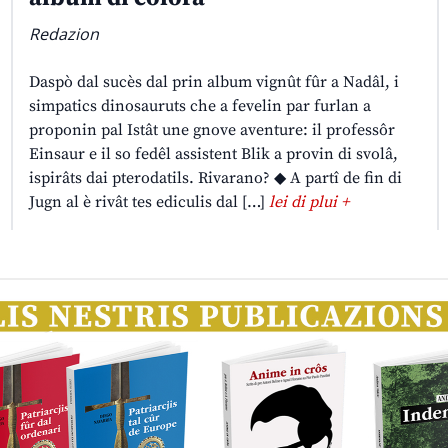
Redazion
Daspò dal sucès dal prin album vignût fûr a Nadâl, i
simpatics dinosauruts che a fevelin par furlan a
proponin pal Istât une gnove aventure: il professôr
Einsaur e il so fedêl assistent Blik a provin di svolâ,
ispirâts dai pterodatils. Rivarano? ◆ A partî de fin di
Jugn al è rivât tes ediculis dal […]
lei di plui +