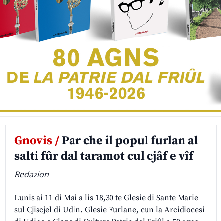
Gnovis /
Par che il popul furlan al
salti fûr dal taramot cul cjâf e vîf
Redazion
Lunis ai 11 di Mai a lis 18,30 te Glesie di Sante Marie
sul Cjiscjel di Udin. Glesie Furlane, cun la Arcidiocesi