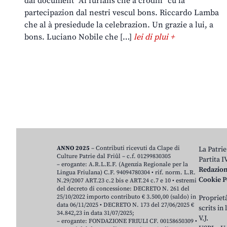
dal document “Ai furlans che a crodin” cu la
partecipazion dal nestri vescul bons. Riccardo Lamba
che al à presiedude la celebrazion. Un grazie a lui, a
bons. Luciano Nobile che […]
lei di plui +
ANNO 2025
– Contributi ricevuti da Clape di
La Patrie
Culture Patrie dal Friûl – c.f. 01299830305
Partita 
– erogante: A.R.L.E.F. (Agenzia Regionale per la
Redazio
Lingua Friulana) C.F. 94094780304 • rif. norm. L.R.
Cookie P
N.29/2007 ART.23 c.2 bis e ART.24 c.7 e 10 • estremi
del decreto di concessione: DECRETO N. 261 del
25/10/2022 importo contributo € 3.500,00 (saldo) in
Proprietâ
data 06/11/2025 • DECRETO N. 173 del 27/06/2025 €
scrits in
34.842,23 in data 31/07/2025;
V.J.
– erogante: FONDAZIONE FRIULI CF. 00158650309 •