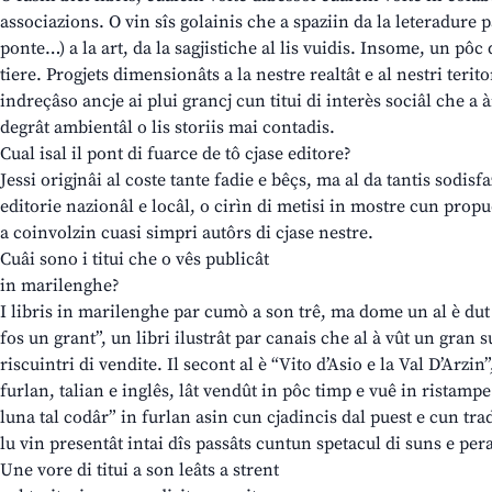
associazions. O vin sîs golainis che a spaziin da la leteradure p
ponte…) a la art, da la sagjistiche al lis vuidis. Insome, un pôc 
tiere. Progjets dimensionâts a la nestre realtât e al nestri terit
indreçâso ancje ai plui grancj cun titui di interès sociâl che a 
degrât ambientâl o lis storiis mai contadis.
Cual isal il pont di fuarce de tô cjase editore?
Jessi origjnâi al coste tante fadie e bêçs, ma al da tantis sodis
editorie nazionâl e locâl, o cirìn di metisi in mostre cun propu
a coinvolzin cuasi simpri autôrs di cjase nestre.
Cuâi sono i titui che o vês publicât
in marilenghe?
I libris in marilenghe par cumò a son trê, ma dome un al è dut i
fos un grant”, un libri ilustrât par canais che al à vût un gran s
riscuintri di vendite. Il secont al è “Vito d’Asio e la Val D’Arzin”
furlan, talian e inglês, lât vendût in pôc timp e vuê in ristampe. 
luna tal codâr” in furlan asin cun cjadincis dal puest e cun trad
lu vin presentât intai dîs passâts cuntun spetacul di suns e pe
Une vore di titui a son leâts a strent