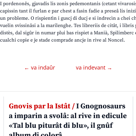
I pordenonês, gjavadis lis zonis pedemontanis (cetant vivarosis)
capissin tant il furlan e par chest a fasin fadie a preseâ lis ini
un probleme. O rispientìn i guscj di ducj e si indrecìn a chei c
vuelin svissinâsi a la marilenghe. Tes libreriis de citât, i libri
distès, dal sigûr in numar plui bas rispiet a Manià, Spilimberc 
cualchi copie e je stade comprade ancje in rive al Noncel.
← va indaûr
va indevant →
Gnovis par la Istât /
I Gnognosaurs
a imparin a svolâ: al rive in edicule
«Tal blu piturât di blu», il gnûf
album di colorâ