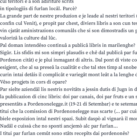
cul teritori e a son adiriture scrits
in tipologjiis di furlan locâl. Parcè?
La grande part de nestre produzion e je leade al nestri teritori 
confin cul Venit), e propit par chest, diviers libris a son cun te
vin cjatât aministrazions comunâls che si son dimostradis un p
valorizâ la culture dal lûc.
Pal doman intendêso continuâ a publicâ libris in marilenghe?
Sigûr. Lis sfidis mi son simpri plasudis e chê dal publicâ par 
Pordenon citât) e je plui inmagant di altris. Dal pont di viste 
esigjent, che al sa preseâ la cualitât e che tal stes timp al snobe
curin intai detâis il complicât e variegât mont leât a la lenghe 
Vêso progjets in cors di opare?
Par sielte aziendâl lis nestris novitâts a jessin dutis di Jugn in
la publicazion di cinc libris: doi par canais, doi par fruts e un 
presentâts a Pordenonelegge.it (19-21 di Setembar) e te seteman
titui che la comission di Pordenonelegge nus scarte (… par cuis
biele esposizion intal nestri spazi. Subit daspò al vignarà il m
Nadâl e cuissà che no sponti ancjemò alc par furlan…
I titui par furlan cemût sono stâts recepîts dai pordenonês?