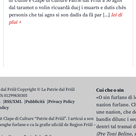
di Udine e Clape di Culture Patrie dal Friûl a 50 agns
dal taramot o volìn ricuardâ ducj i muarts e dutis chês
personis che tai agns si son dadis da fâ par […]
lei di
plui +
 dal Friûl Copyright © La Patrie dal Friûl
Cui che o sin
IVA 01299830305
«O sin furlans di 
n
RSS/XML
Pubblicità
Privacy Policy
nazion furlane. Ch
olicy
une nazion, che do
t Clape di Culture “Patrie dal Friûl”. I articui a son
bandis dilunc i se
 lenghe furlane e cu la grafie uficiâl de Regjon Friûl –
dentri tal tramai d
(Pre Toni Beline, s