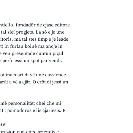
antiello, fondadôr de cjase editore
tai siei progjets. La sô e je une
itoris, ma tal stes timp e je leade
tât) in furlan koinè ma ancje in
n e ven presentade cuntun piçul
 però jessi un spot par vendi.
 soi inacuart di vê une cussience…
arât a vê a cjâr. O crôt di jessi un
 mê personalitât: chei che mi
t i pomodoros e lis cjariesis. E
t)?
borazion cun ents, aziendis e