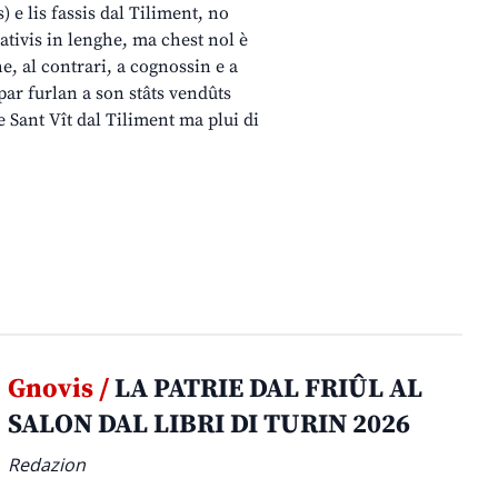
 e lis fassis dal Tiliment, no
ziativis in lenghe, ma chest nol è
he, al contrari, a cognossin e a
s par furlan a son stâts vendûts
e Sant Vît dal Tiliment ma plui di
Gnovis /
LA PATRIE DAL FRIÛL AL
SALON DAL LIBRI DI TURIN 2026
Redazion