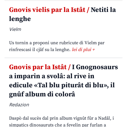
Gnovis vielis par la Istât /
Netiti la
lenghe
Vielm
Us tornin a proponi une rubricute di Vielm par
rinfrescasi il cjâf su la lenghe.
lei di plui +
Gnovis par la Istât /
I Gnognosaurs
a imparin a svolâ: al rive in
edicule «Tal blu piturât di blu», il
gnûf album di colorâ
Redazion
Daspò dal sucès dal prin album vignût fûr a Nadâl, i
simpatics dinosauruts che a fevelin par furlan a