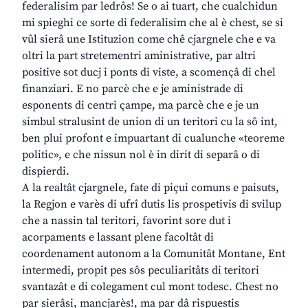
federalisim par ledrôs! Se o ai tuart, che cualchidun
mi spieghi ce sorte di federalisim che al è chest, se si
vûl sierâ une Istituzion come chê cjargnele che e va
oltri la part stretementri aministrative, par altri
positive sot ducj i ponts di viste, a scomençâ di chel
finanziari. E no parcè che e je aministrade di
esponents di centri çampe, ma parcè che e je un
simbul stralusint de union di un teritori cu la sô int,
ben plui profont e impuartant di cualunche «teoreme
politic», e che nissun nol è in dirit di separâ o di
dispierdi.
A la realtât cjargnele, fate di piçui comuns e paisuts,
la Regjon e varès di ufrî dutis lis prospetivis di svilup
che a nassin tal teritori, favorint sore dut i
acorpaments e lassant plene facoltât di
coordenament autonom a la Comunitât Montane, Ent
intermedi, propit pes sôs peculiaritâts di teritori
svantazât e di colegament cul mont todesc. Chest no
par sierâsi, mancjarès!, ma par dâ rispuestis