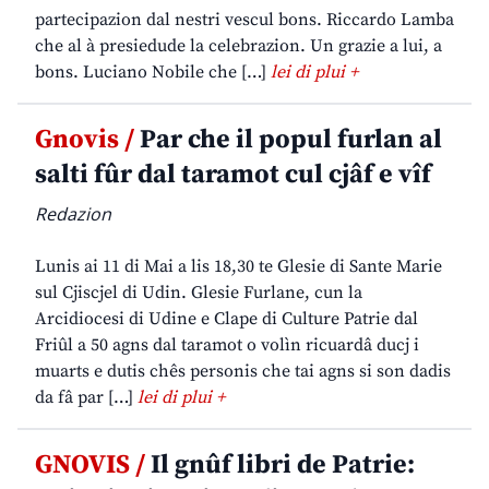
partecipazion dal nestri vescul bons. Riccardo Lamba
che al à presiedude la celebrazion. Un grazie a lui, a
bons. Luciano Nobile che […]
lei di plui +
Gnovis /
Par che il popul furlan al
salti fûr dal taramot cul cjâf e vîf
Redazion
Lunis ai 11 di Mai a lis 18,30 te Glesie di Sante Marie
sul Cjiscjel di Udin. Glesie Furlane, cun la
Arcidiocesi di Udine e Clape di Culture Patrie dal
Friûl a 50 agns dal taramot o volìn ricuardâ ducj i
muarts e dutis chês personis che tai agns si son dadis
da fâ par […]
lei di plui +
GNOVIS /
Il gnûf libri de Patrie: