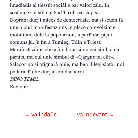
imediadis al tiessût sociâl e par valorizâlu. In
sostance sul stîl dal Sud Tirol, par capîsi.
Doprant ducj i mieçs de democrazie, ma si scuen fâ
une o plui manifestazions in place coinvolzint e
mobilitant dute la popolazion, a partî dai piçui
comuns jù, jù fin a Tumieç, Udin e Triest.
Manifestazions che a àn di nassi no cui simbui dai
partîts, ma cul unic simbul di «Cjargne tal cûr».
Salacor no si otignarà nuie, ma ben il legjislatôr nol
podarà dî che ducj a son dacuardi.
DINO TEMIL
Ruvigne
← va indaûr
va indevant →