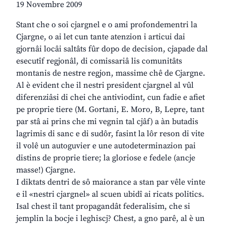
19 Novembre 2009
Stant che o soi cjargnel e o ami profondementri la
Cjargne, o ai let cun tante atenzion i articui dai
gjornâi locâi saltâts fûr dopo de decision, cjapade dal
esecutîf regjonâl, di comissariâ lis comunitâts
montanis de nestre regjon, massime chê de Cjargne.
Al è evident che il nestri president cjargnel al vûl
diferenziâsi di chei che antiviodint, cun fadie e afiet
pe proprie tiere (M. Gortani, E. Moro, B, Lepre, tant
par stâ ai prins che mi vegnin tal cjâf) a àn butadis
lagrimis di sanc e di sudôr, fasint la lôr reson di vite
il volê un autoguvier e une autodeterminazion pai
distins de proprie tiere; la gloriose e fedele (ancje
masse!) Cjargne.
I diktats dentri de sô maiorance a stan par vêle vinte
e il «nestri cjargnel» al scuen ubidî ai ricats politics.
Isal chest il tant propagandât federalisim, che si
jemplin la bocje i leghiscj? Chest, a gno parê, al è un