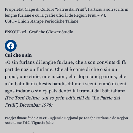
Proprietât Clape di Culture “Patrie dal Friûl”. I articui a son scrits in
lenghe furlane e cu la grafie uficiâl de Regjon Friûl – V.J.
USPI – Union Stampe Periodiche Taliane
ENSOUL srl
-
Grafiche GTower Studio
Cui che o sin
«O sin furlans di lenghe furlane, che a son convints di fâ
part de nazion furlane. Che al è come dî che o sin un
popul, une etnie, une nazion, che dopo tancj parons, che
a àn balinât di chestis bandis dilunc i secui, cumò di cent
agns indaûr o sin cjapâts dentri tal tramai dal Stât talian».
(Pre Toni Beline, sul so prin editoriâl de “La Patrie dal
Friûl”, Dicembar 1978)
Progjet finanziât de ARLeF - Agjenzie Regjonâl pe Lenghe Furlane e de Regjon
Autonome Friûl-Vignesie Julie