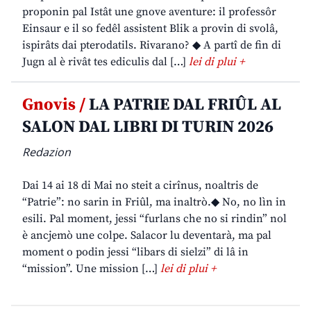
proponin pal Istât une gnove aventure: il professôr
Einsaur e il so fedêl assistent Blik a provin di svolâ,
ispirâts dai pterodatils. Rivarano? ◆ A partî de fin di
Jugn al è rivât tes ediculis dal […]
lei di plui +
Gnovis /
LA PATRIE DAL FRIÛL AL
SALON DAL LIBRI DI TURIN 2026
Redazion
Dai 14 ai 18 di Mai no steit a cirînus, noaltris de
“Patrie”: no sarin in Friûl, ma inaltrò.◆ No, no lìn in
esili. Pal moment, jessi “furlans che no si rindin” nol
è ancjemò une colpe. Salacor lu deventarà, ma pal
moment o podin jessi “libars di sielzi” di lâ in
“mission”. Une mission […]
lei di plui +