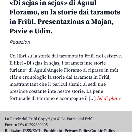
«Di scjas in scjas» di Agnul
Floramo, su la storie dai taramots
in Friûl. Presentazions a Majan,
Pavie e Udin.
Redazion
Un libri su la storie dai taramots in Friûl nol esisteve.
Il libri «Di scjas in scjas, i taramots inte storie
furlane» di Agnul/Angelo Floramo al ripasse in mût
clâr e cronologjic la storie dai taramots in Friûl,
mostrant tant che il pericul sismic al sedi une
presince costante inte nestre storie. La pene
fortunade di Floramo e acompagne il […]
lei di plui +
La Patrie dal Friûl Copyright © La Patrie dal Friûl
Partita IVA 01299830305
Redazion
RSS/XML
Pubblicità
Privacy Policy
Cookie Policy