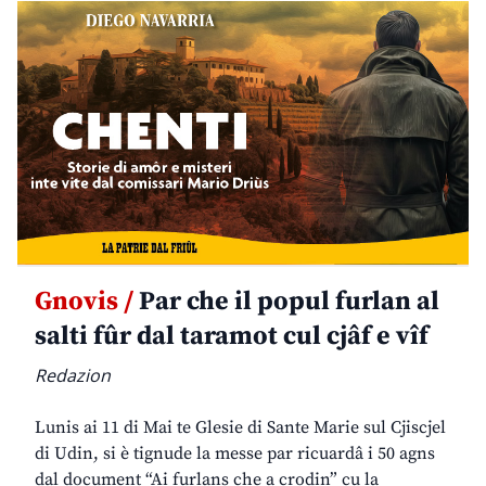
Gnovis /
Par che il popul furlan al
salti fûr dal taramot cul cjâf e vîf
Redazion
Lunis ai 11 di Mai te Glesie di Sante Marie sul Cjiscjel
di Udin, si è tignude la messe par ricuardâ i 50 agns
dal document “Ai furlans che a crodin” cu la