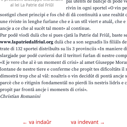
pai utents de bancje di podê v
al lei La Patrie dal Friûl
rivin in ogni sportel «O vin 
sostignî chest principi e fos chê di dâ continuitâ a une realtât
une riviste in lenghe furlane che e à un stîl viert e atuâl, che e
ancje a ce che al sucêt tal mont» al continue.
Par podê viodi dulà che si pues cjatâ la Patrie dal Friûl, baste 
www.lapatriedalfriul.org
dulà che a son segnadis lis filiâls de
trate di 132 sportei distribuîts su lis 3 provinciis «In maniere di
slargjade par podê cuvierzi dut il teritori furlan di nestre comp
«E je vere che al è un moment di crisi» al amet Giuseppe Mora
lontane de nestre tiere e conferme che propit tes dificoltâts il n
dimostrâ trop che al vâl: noaltris o vin decidût di pontâ ancje s
parcè che o ritignìn fondamentâl no pierdi lis nestris lidrîs 
propit par frontâ ancje i moments di crisi».
Christian Romanini
← va indaûr
va indevant →