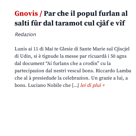
Gnovis /
Par che il popul furlan al
salti fûr dal taramot cul cjâf e vîf
Redazion
Lunis ai 11 di Mai te Glesie di Sante Marie sul Cjiscjel
di Udin, si è tignude la messe par ricuardâ i 50 agns
dal document “Ai furlans che a crodin” cu la
partecipazion dal nestri vescul bons. Riccardo Lamba
che al à presiedude la celebrazion. Un grazie a lui, a
bons. Luciano Nobile che […]
lei di plui +