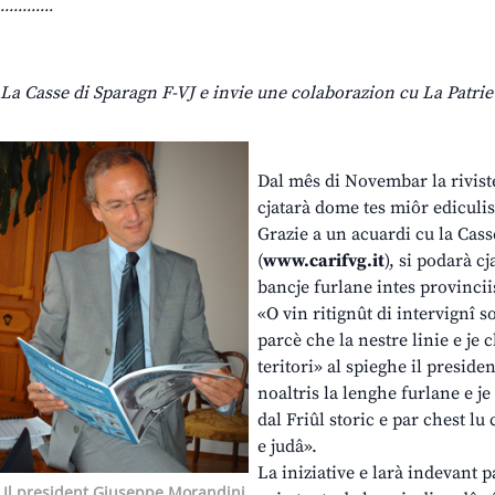
............
La Casse di Sparagn F-VJ e invie une colaborazion cu La Patrie 
Dal mês di Novembar la riviste
cjatarà dome tes miôr ediculis
Grazie a un acuardi cu la Cass
(
www.carifvg.it
), si podarà cj
bancje furlane intes provinci
«O vin ritignût di intervignî s
parcè che la nestre linie e je ch
teritori» al spieghe il presid
noaltris la lenghe furlane e j
dal Friûl storic e par chest l
e judâ».
La iniziative e larà indevant p
Il president Giuseppe Morandini