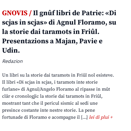
GNOVIS /
Il gnûf libri de Patrie: «Di
scjas in scjas» di Agnul Floramo, su
la storie dai taramots in Friûl.
Presentazions a Majan, Pavie e
Udin.
Redazion
Un libri su la storie dai taramots in Friûl nol esisteve.
Il libri «Di scjas in scjas, i taramots inte storie
furlane» di Agnul/Angelo Floramo al ripasse in mût
clâr e cronologjic la storie dai taramots in Friûl,
mostrant tant che il pericul sismic al sedi une
presince costante inte nestre storie. La pene
fortunade di Floramo e acompagne il […]
lei di plui +