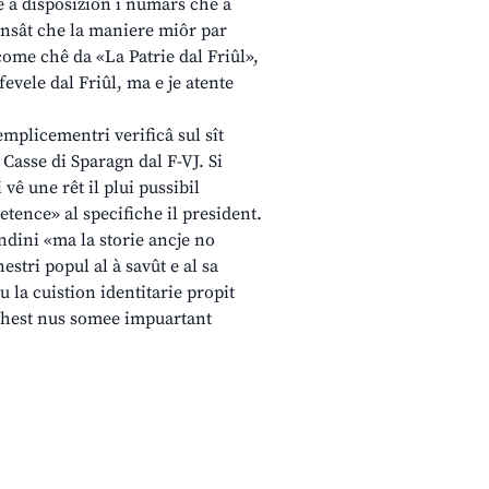
ê a disposizion i numars che a
pensât che la maniere miôr par
 come chê da «La Patrie dal Friûl»,
 fevele dal Friûl, ma e je atente
semplicementri verificâ sul sît
 Casse di Sparagn dal F-VJ. Si
 vê une rêt il plui pussibil
etence» al specifiche il president.
ndini «ma la storie ancje no
estri popul al à savût e al sa
u la cuistion identitarie propit
e chest nus somee impuartant