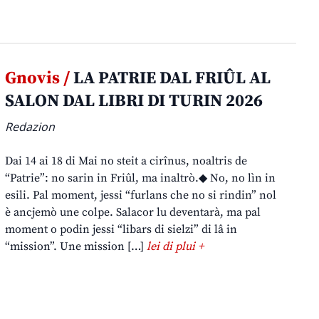
Gnovis /
LA PATRIE DAL FRIÛL AL
SALON DAL LIBRI DI TURIN 2026
Redazion
Dai 14 ai 18 di Mai no steit a cirînus, noaltris de
“Patrie”: no sarin in Friûl, ma inaltrò.◆ No, no lìn in
esili. Pal moment, jessi “furlans che no si rindin” nol
è ancjemò une colpe. Salacor lu deventarà, ma pal
moment o podin jessi “libars di sielzi” di lâ in
“mission”. Une mission […]
lei di plui +