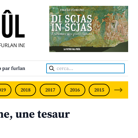
RLAN INDIPENDENT • INDEPENDENT FRIULIAN MONTHLY • N
Cerca:
 par furlan
019
2018
2017
2016
2015
2014
e, une tesaur