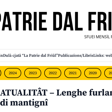
SFUEI MENSÎL FU
in
Dulà cjatâ “La Patrie dal Friûl”
Publicazions/Libris
Links: web
2024
2023
2022
2021
2020
2
ATUALITÂT – Lenghe furlan
di mantignî