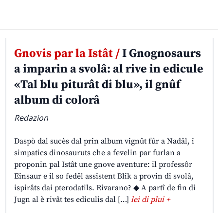
Gnovis par la Istât /
I Gnognosaurs
a imparin a svolâ: al rive in edicule
«Tal blu piturât di blu», il gnûf
album di colorâ
Redazion
Daspò dal sucès dal prin album vignût fûr a Nadâl, i
simpatics dinosauruts che a fevelin par furlan a
proponin pal Istât une gnove aventure: il professôr
Einsaur e il so fedêl assistent Blik a provin di svolâ,
ispirâts dai pterodatils. Rivarano? ◆ A partî de fin di
Jugn al è rivât tes ediculis dal […]
lei di plui +