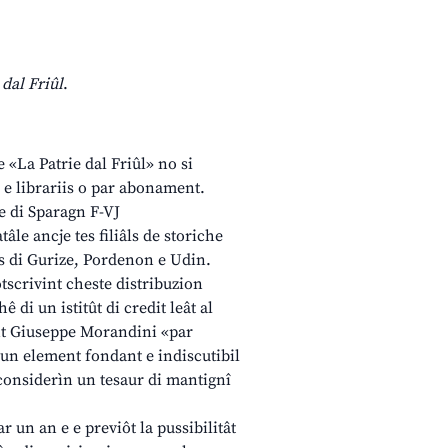
dal Friûl
.
 «La Patrie dal Friûl» no si
 e librariis o par abonament.
e di Sparagn F-VJ
atâle ancje tes filiâls de storiche
is di Gurize, Pordenon e Udin.
otscrivint cheste distribuzion
ê di un istitût di credit leât al
ent Giuseppe Morandini «par
e un element fondant e indiscutibil
u considerìn un tesaur di mantignî
ar un an e e previôt la pussibilitât