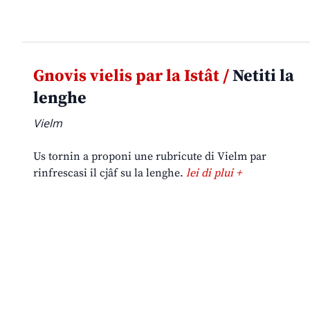
Gnovis vielis par la Istât /
Netiti la
lenghe
Vielm
Us tornin a proponi une rubricute di Vielm par
rinfrescasi il cjâf su la lenghe.
lei di plui +