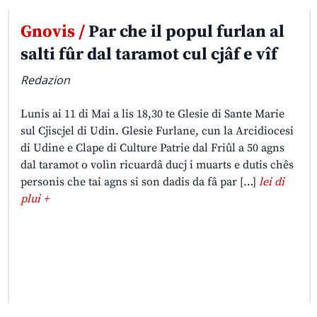
Gnovis /
Par che il popul furlan al
salti fûr dal taramot cul cjâf e vîf
Redazion
Lunis ai 11 di Mai a lis 18,30 te Glesie di Sante Marie
sul Cjiscjel di Udin. Glesie Furlane, cun la Arcidiocesi
di Udine e Clape di Culture Patrie dal Friûl a 50 agns
dal taramot o volìn ricuardâ ducj i muarts e dutis chês
personis che tai agns si son dadis da fâ par […]
lei di
plui +