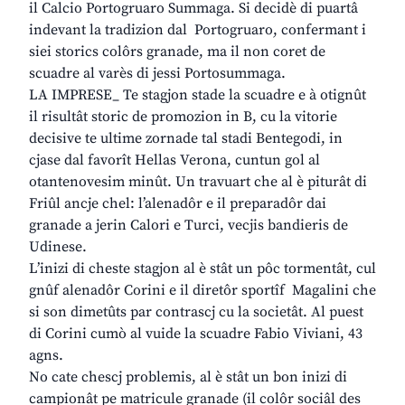
il Calcio Portogruaro Summaga. Si decidè di puartâ
indevant la tradizion dal Portogruaro, confermant i
siei storics colôrs granade, ma il non coret de
scuadre al varès di jessi Portosummaga.
LA IMPRESE_ Te stagjon stade la scuadre e à otignût
il risultât storic de promozion in B, cu la vitorie
decisive te ultime zornade tal stadi Bentegodi, in
cjase dal favorît Hellas Verona, cuntun gol al
otantenovesim minût. Un travuart che al è piturât di
Friûl ancje chel: l’alenadôr e il preparadôr dai
granade a jerin Calori e Turci, vecjis bandieris de
Udinese.
L’inizi di cheste stagjon al è stât un pôc tormentât, cul
gnûf alenadôr Corini e il diretôr sportîf Magalini che
si son dimetûts par contrascj cu la societât. Al puest
di Corini cumò al vuide la scuadre Fabio Viviani, 43
agns.
No cate chescj problemis, al è stât un bon inizi di
campionât pe matricule granade (il colôr sociâl des