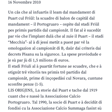
16 Novembre 2010
Un câs che al infuartìs il leam dal mandament di
Puart cul Friûl: la scuadre di balon de capitâl dal
mandament – il Portogruaro – ospite dal stadi Friûl
pes primis partidis dal campionât. Il fat al è sucedût
par vie che l’implant dulà che al zuie il Puart – il stadi
“Mecchia”- al à di jessi metût a puest par vê la
omologazion al campionât di B, daûr dai criteris dai
decrets Pisanu su la sigurece. La spese proviodude e
je sù par jù di 1,5 milions di euros.
Il stadi Friuli al à puartât fortune ae scuadre, che e à
otignût trê vitoriis tes primis trê partidis dal
campionât, prime di inçopedâsi cul Novara, cuntune
sconfite penze (1-5).
LIS ORIGJINS_ La storie dal Puart e tache dal 1919
cuant che e nassè la Associazione Calcio
Portogruaro. Tal 1990, la socie di Puart e à decidût di
fondisi cu la Associazione Calcio Summaga fasint sù