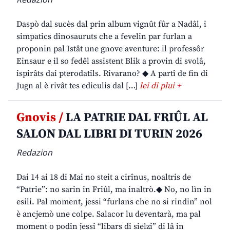
Daspò dal sucès dal prin album vignût fûr a Nadâl, i
simpatics dinosauruts che a fevelin par furlan a
proponin pal Istât une gnove aventure: il professôr
Einsaur e il so fedêl assistent Blik a provin di svolâ,
ispirâts dai pterodatils. Rivarano? ◆ A partî de fin di
Jugn al è rivât tes ediculis dal […]
lei di plui +
Gnovis /
LA PATRIE DAL FRIÛL AL
SALON DAL LIBRI DI TURIN 2026
Redazion
Dai 14 ai 18 di Mai no steit a cirînus, noaltris de
“Patrie”: no sarin in Friûl, ma inaltrò.◆ No, no lìn in
esili. Pal moment, jessi “furlans che no si rindin” nol
è ancjemò une colpe. Salacor lu deventarà, ma pal
moment o podin jessi “libars di sielzi” di lâ in