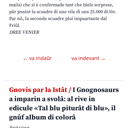
maiis) che si è confermade tant che biele sorprese,
pûr jessint la scuadre di une vile di uns 25.000 di lôr.
Par nô, la seconde scuadre plui impuartante dal
Friûl.
DREE VENIER
← va indaûr
va indevant →
Gnovis par la Istât /
I Gnognosaurs
a imparin a svolâ: al rive in
edicule «Tal blu piturât di blu», il
gnûf album di colorâ
Redazion