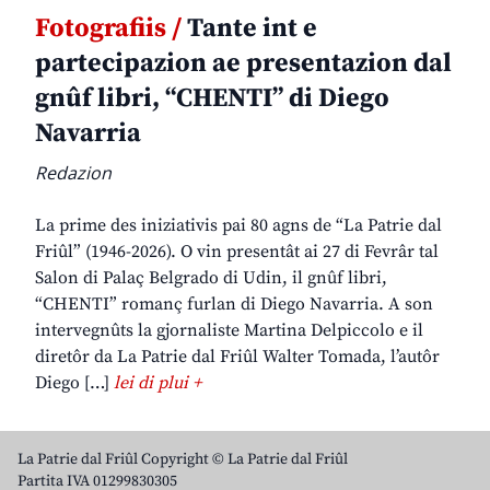
Fotografiis /
Tante int e
partecipazion ae presentazion dal
gnûf libri, “CHENTI” di Diego
Navarria
Redazion
La prime des iniziativis pai 80 agns de “La Patrie dal
Friûl” (1946-2026). O vin presentât ai 27 di Fevrâr tal
Salon di Palaç Belgrado di Udin, il gnûf libri,
“CHENTI” romanç furlan di Diego Navarria. A son
intervegnûts la gjornaliste Martina Delpiccolo e il
diretôr da La Patrie dal Friûl Walter Tomada, l’autôr
Diego […]
lei di plui +
La Patrie dal Friûl Copyright © La Patrie dal Friûl
Partita IVA 01299830305