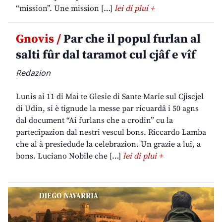
“mission”. Une mission […]
lei di plui +
Gnovis /
Par che il popul furlan al
salti fûr dal taramot cul cjâf e vîf
Redazion
Lunis ai 11 di Mai te Glesie di Sante Marie sul Cjiscjel
di Udin, si è tignude la messe par ricuardâ i 50 agns
dal document “Ai furlans che a crodin” cu la
partecipazion dal nestri vescul bons. Riccardo Lamba
che al à presiedude la celebrazion. Un grazie a lui, a
bons. Luciano Nobile che […]
lei di plui +