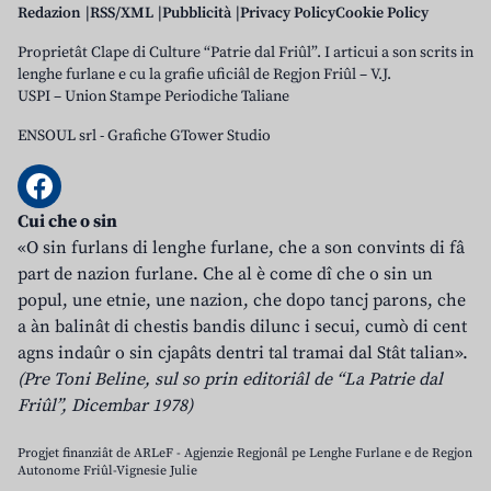
Redazion
RSS/XML
Pubblicità
Privacy Policy
Cookie Policy
Proprietât Clape di Culture “Patrie dal Friûl”. I articui a son scrits in
lenghe furlane e cu la grafie uficiâl de Regjon Friûl – V.J.
USPI – Union Stampe Periodiche Taliane
ENSOUL srl
-
Grafiche GTower Studio
Cui che o sin
«O sin furlans di lenghe furlane, che a son convints di fâ
part de nazion furlane. Che al è come dî che o sin un
popul, une etnie, une nazion, che dopo tancj parons, che
a àn balinât di chestis bandis dilunc i secui, cumò di cent
agns indaûr o sin cjapâts dentri tal tramai dal Stât talian».
(Pre Toni Beline, sul so prin editoriâl de “La Patrie dal
Friûl”, Dicembar 1978)
Progjet finanziât de ARLeF - Agjenzie Regjonâl pe Lenghe Furlane e de Regjon
Autonome Friûl-Vignesie Julie