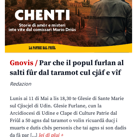
Gnovis /
Par che il popul furlan al
salti fûr dal taramot cul cjâf e vîf
Redazion
Lunis ai 11 di Mai a lis 18,30 te Glesie di Sante Marie
sul Cjiscjel di Udin. Glesie Furlane, cun la
Arcidiocesi di Udine e Clape di Culture Patrie dal
Friûl a 50 agns dal taramot o volìn ricuardâ ducj i
muarts e dutis chês personis che tai agns si son dadis
da fâ par […]
lei di plui +