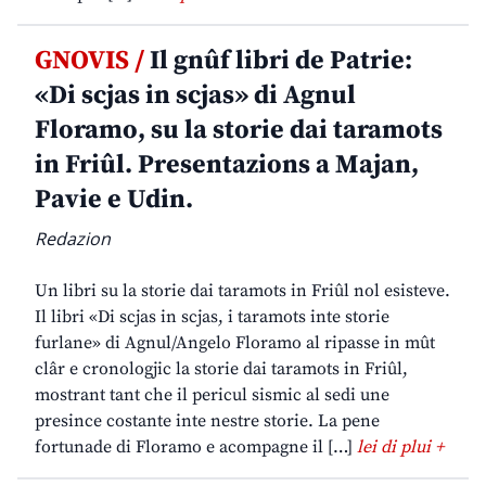
GNOVIS /
Il gnûf libri de Patrie:
«Di scjas in scjas» di Agnul
Floramo, su la storie dai taramots
in Friûl. Presentazions a Majan,
Pavie e Udin.
Redazion
Un libri su la storie dai taramots in Friûl nol esisteve.
Il libri «Di scjas in scjas, i taramots inte storie
furlane» di Agnul/Angelo Floramo al ripasse in mût
clâr e cronologjic la storie dai taramots in Friûl,
mostrant tant che il pericul sismic al sedi une
presince costante inte nestre storie. La pene
fortunade di Floramo e acompagne il […]
lei di plui +