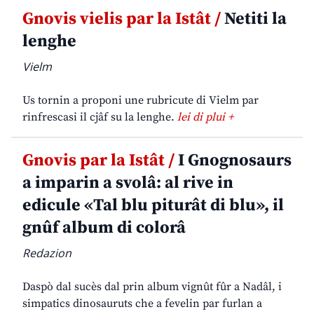
Gnovis vielis par la Istât /
Netiti la
lenghe
Vielm
Us tornin a proponi une rubricute di Vielm par
rinfrescasi il cjâf su la lenghe.
lei di plui +
Gnovis par la Istât /
I Gnognosaurs
a imparin a svolâ: al rive in
edicule «Tal blu piturât di blu», il
gnûf album di colorâ
Redazion
Daspò dal sucès dal prin album vignût fûr a Nadâl, i
simpatics dinosauruts che a fevelin par furlan a