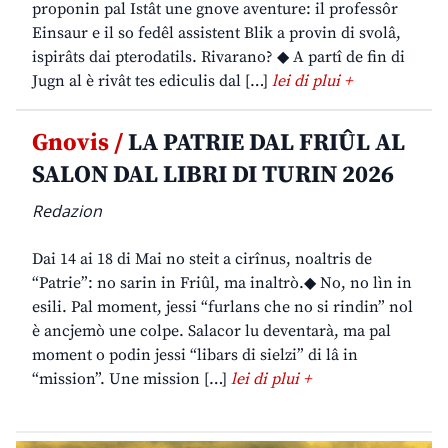
proponin pal Istât une gnove aventure: il professôr
Einsaur e il so fedêl assistent Blik a provin di svolâ,
ispirâts dai pterodatils. Rivarano? ◆ A partî de fin di
Jugn al è rivât tes ediculis dal […]
lei di plui +
Gnovis /
LA PATRIE DAL FRIÛL AL
SALON DAL LIBRI DI TURIN 2026
Redazion
Dai 14 ai 18 di Mai no steit a cirînus, noaltris de
“Patrie”: no sarin in Friûl, ma inaltrò.◆ No, no lìn in
esili. Pal moment, jessi “furlans che no si rindin” nol
è ancjemò une colpe. Salacor lu deventarà, ma pal
moment o podin jessi “libars di sielzi” di lâ in
“mission”. Une mission […]
lei di plui +