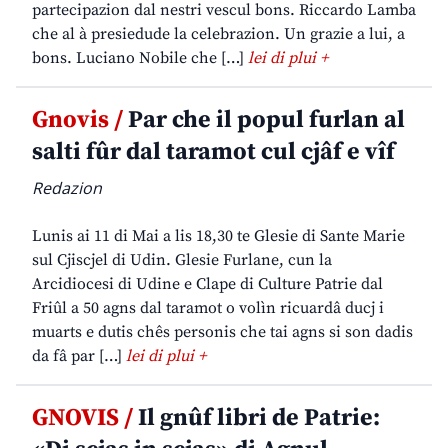
partecipazion dal nestri vescul bons. Riccardo Lamba
che al à presiedude la celebrazion. Un grazie a lui, a
bons. Luciano Nobile che […]
lei di plui +
Gnovis /
Par che il popul furlan al
salti fûr dal taramot cul cjâf e vîf
Redazion
Lunis ai 11 di Mai a lis 18,30 te Glesie di Sante Marie
sul Cjiscjel di Udin. Glesie Furlane, cun la
Arcidiocesi di Udine e Clape di Culture Patrie dal
Friûl a 50 agns dal taramot o volìn ricuardâ ducj i
muarts e dutis chês personis che tai agns si son dadis
da fâ par […]
lei di plui +
GNOVIS /
Il gnûf libri de Patrie: