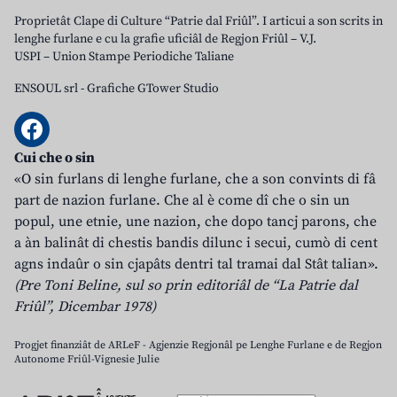
Proprietât Clape di Culture “Patrie dal Friûl”. I articui a son scrits in
lenghe furlane e cu la grafie uficiâl de Regjon Friûl – V.J.
USPI – Union Stampe Periodiche Taliane
ENSOUL srl
-
Grafiche GTower Studio
Cui che o sin
«O sin furlans di lenghe furlane, che a son convints di fâ
part de nazion furlane. Che al è come dî che o sin un
popul, une etnie, une nazion, che dopo tancj parons, che
a àn balinât di chestis bandis dilunc i secui, cumò di cent
agns indaûr o sin cjapâts dentri tal tramai dal Stât talian».
(Pre Toni Beline, sul so prin editoriâl de “La Patrie dal
Friûl”, Dicembar 1978)
Progjet finanziât de ARLeF - Agjenzie Regjonâl pe Lenghe Furlane e de Regjon
Autonome Friûl-Vignesie Julie