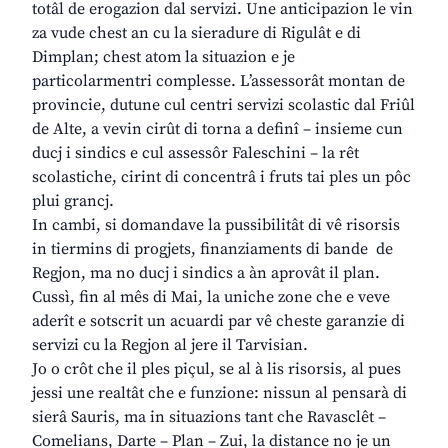
totâl de erogazion dal servizi. Une anticipazion le vin
za vude chest an cu la sieradure di Rigulât e di
Dimplan; chest atom la situazion e je
particolarmentri complesse. L’assessorât montan de
provincie, dutune cul centri servizi scolastic dal Friûl
de Alte, a vevin cirût di torna a definî – insieme cun
ducj i sindics e cul assessôr Faleschini – la rêt
scolastiche, cirint di concentrâ i fruts tai ples un pôc
plui grancj.
In cambi, si domandave la pussibilitât di vê risorsis
in tiermins di progjets, finanziaments di bande de
Regjon, ma no ducj i sindics a àn aprovât il plan.
Cussì, fin al mês di Mai, la uniche zone che e veve
aderît e sotscrit un acuardi par vê cheste garanzie di
servizi cu la Regjon al jere il Tarvisian.
Jo o crôt che il ples piçul, se al à lis risorsis, al pues
jessi une realtât che e funzione: nissun al pensarà di
sierâ Sauris, ma in situazions tant che Ravasclêt –
Comelians, Darte – Plan – Zui, la distance no je un