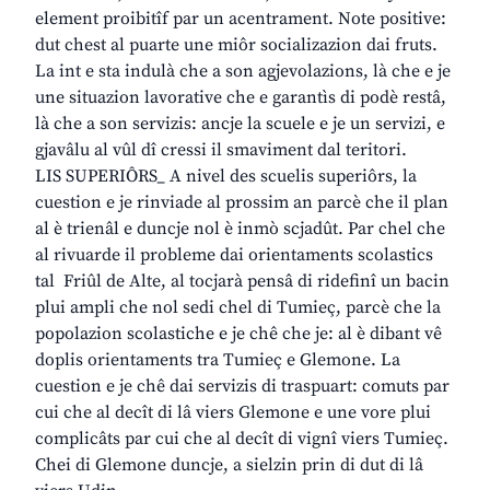
element proibitîf par un acentrament. Note positive:
dut chest al puarte une miôr socializazion dai fruts.
La int e sta indulà che a son agjevolazions, là che e je
une situazion lavorative che e garantìs di podè restâ,
là che a son servizis: ancje la scuele e je un servizi, e
gjavâlu al vûl dî cressi il smaviment dal teritori.
LIS SUPERIÔRS_ A nivel des scuelis superiôrs, la
cuestion e je rinviade al prossim an parcè che il plan
al è trienâl e duncje nol è inmò scjadût. Par chel che
al rivuarde il probleme dai orientaments scolastics
tal Friûl de Alte, al tocjarà pensâ di ridefinî un bacin
plui ampli che nol sedi chel di Tumieç, parcè che la
popolazion scolastiche e je chê che je: al è dibant vê
doplis orientaments tra Tumieç e Glemone. La
cuestion e je chê dai servizis di traspuart: comuts par
cui che al decît di lâ viers Glemone e une vore plui
complicâts par cui che al decît di vignî viers Tumieç.
Chei di Glemone duncje, a sielzin prin di dut di lâ