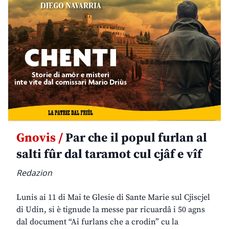
Gnovis /
Par che il popul furlan al
salti fûr dal taramot cul cjâf e vîf
Redazion
Lunis ai 11 di Mai te Glesie di Sante Marie sul Cjiscjel
di Udin, si è tignude la messe par ricuardâ i 50 agns
dal document “Ai furlans che a crodin” cu la