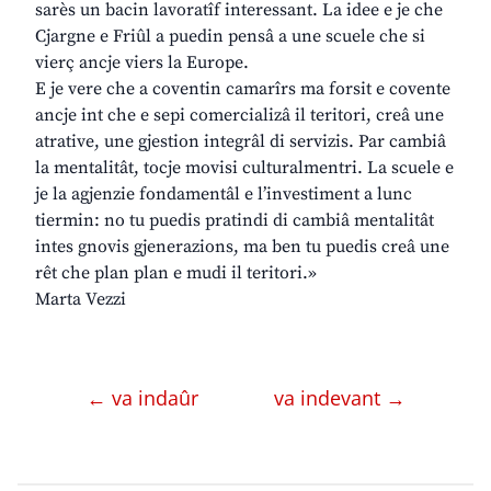
sarès un bacin lavoratîf interessant. La idee e je che
Cjargne e Friûl a puedin pensâ a une scuele che si
vierç ancje viers la Europe.
E je vere che a coventin camarîrs ma forsit e covente
ancje int che e sepi comercializâ il teritori, creâ une
atrative, une gjestion integrâl di servizis. Par cambiâ
la mentalitât, tocje movisi culturalmentri. La scuele e
je la agjenzie fondamentâl e l’investiment a lunc
tiermin: no tu puedis pratindi di cambiâ mentalitât
intes gnovis gjenerazions, ma ben tu puedis creâ une
rêt che plan plan e mudi il teritori.»
Marta Vezzi
← va indaûr
va indevant →