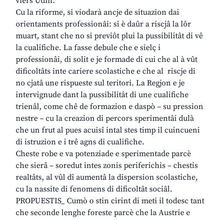
viers Udin.
Cu la riforme, si viodarà ancje de situazion dai
orientaments professionâi: si è daûr a riscjâ la lôr
muart, stant che no si previôt plui la pussibilitât di vê
la cualifiche. La fasse debule che e sielç i
professionâi, di solit e je formade di cui che al à vût
dificoltâts inte cariere scolastiche e che al riscje di
no cjatâ une rispueste sul teritori. La Regjon e je
intervignude dant la pussibilitât di une cualifiche
trienâl, come chê de formazion e daspò – su pression
nestre – cu la creazion di percors sperimentâi dulà
che un frut al pues acuisî intal stes timp il cuincueni
di istruzion e i trê agns di cualifiche.
Cheste robe e va potenziade e sperimentade parcè
che sierâ – soredut intes zonis periferichis – chestis
realtâts, al vûl dî aumentâ la dispersion scolastiche,
cu la nassite di fenomens di dificoltât sociâl.
PROPUESTIS_ Cumò o stin cirint di meti il todesc tant
che seconde lenghe foreste parcè che la Austrie e