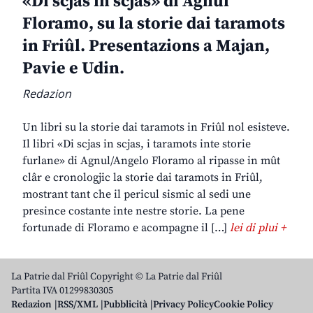
«Di scjas in scjas» di Agnul
Floramo, su la storie dai taramots
in Friûl. Presentazions a Majan,
Pavie e Udin.
Redazion
Un libri su la storie dai taramots in Friûl nol esisteve.
Il libri «Di scjas in scjas, i taramots inte storie
furlane» di Agnul/Angelo Floramo al ripasse in mût
clâr e cronologjic la storie dai taramots in Friûl,
mostrant tant che il pericul sismic al sedi une
presince costante inte nestre storie. La pene
fortunade di Floramo e acompagne il […]
lei di plui +
La Patrie dal Friûl Copyright © La Patrie dal Friûl
Partita IVA 01299830305
Redazion
RSS/XML
Pubblicità
Privacy Policy
Cookie Policy