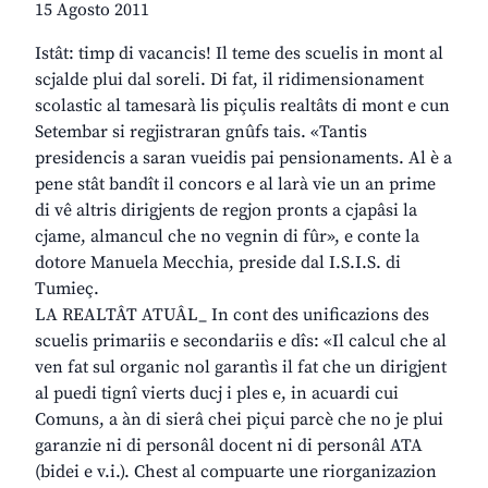
15 Agosto 2011
Istât: timp di vacancis! Il teme des scuelis in mont al
scjalde plui dal soreli. Di fat, il ridimensionament
scolastic al tamesarà lis piçulis realtâts di mont e cun
Setembar si regjistraran gnûfs tais. «Tantis
presidencis a saran vueidis pai pensionaments. Al è a
pene stât bandît il concors e al larà vie un an prime
di vê altris dirigjents de regjon pronts a cjapâsi la
cjame, almancul che no vegnin di fûr», e conte la
dotore Manuela Mecchia, preside dal I.S.I.S. di
Tumieç.
LA REALTÂT ATUÂL_ In cont des unificazions des
scuelis primariis e secondariis e dîs: «Il calcul che al
ven fat sul organic nol garantìs il fat che un dirigjent
al puedi tignî vierts ducj i ples e, in acuardi cui
Comuns, a àn di sierâ chei piçui parcè che no je plui
garanzie ni di personâl docent ni di personâl ATA
(bidei e v.i.). Chest al compuarte une riorganizazion