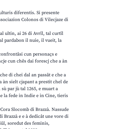
ulturis diferentis. Si presente
ssociazion Colonos di Vilecjaze di
ultin, ai 26 di Avrîl, tal curtîl
 pardabon il nuie, il vueit, la
i confrontâsi cun personaçs e
ncje cun chês dai forescj che a àn
he di chei dal an passât e che a
 àn sielt cjapant a prestit chel de
ù par jù tal 1265, e muart a
 la fede in Indie e in Cine, tieris
 di Cora Slocomb di Brazzà. Nassude
i Brazzà e e à dedicât une vore di
ûl, soredut des feminis,