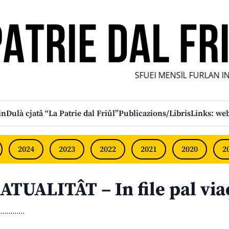
SFUEI MENSÎL FURLAN INDI
in
Dulà cjatâ “La Patrie dal Friûl”
Publicazions/Libris
Links: web
2024
2023
2022
2021
2020
2
ATUALITÂT – In file pal via
............