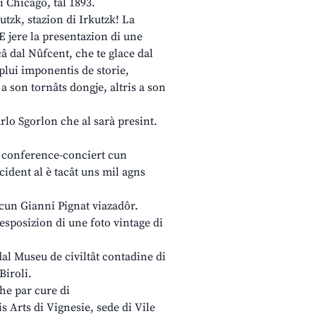
i Chicago, tal 1893.
kutzk, stazion di Irkutzk! La
E jere la presentazion di une
â dal Nûfcent, che te glace dal
 plui imponentis de storie,
 son tornâts dongje, altris a son
rlo Sgorlon che al sarà presint.
 conference-conciert cun
cident al è tacât uns mil agns
e cun Gianni Pignat viazadôr.
 esposizion di une foto vintage di
dal Museu de civiltât contadine di
Biroli.
iche par cure di
 Arts di Vignesie, sede di Vile