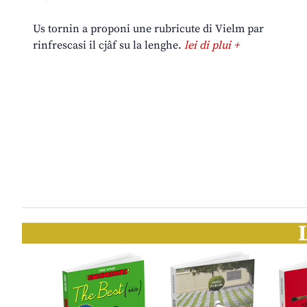
Us tornin a proponi une rubricute di Vielm par
rinfrescasi il cjâf su la lenghe.
lei di plui +