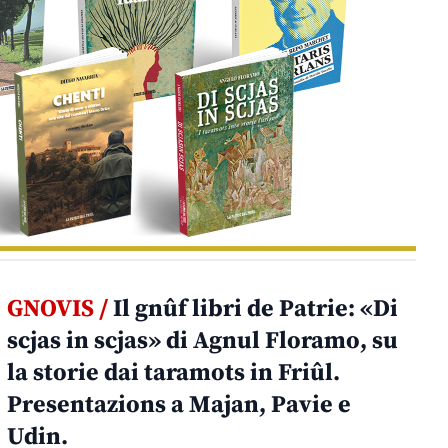
GNOVIS /
Il gnûf libri de Patrie: «Di
scjas in scjas» di Agnul Floramo, su
la storie dai taramots in Friûl.
Presentazions a Majan, Pavie e
Udin.