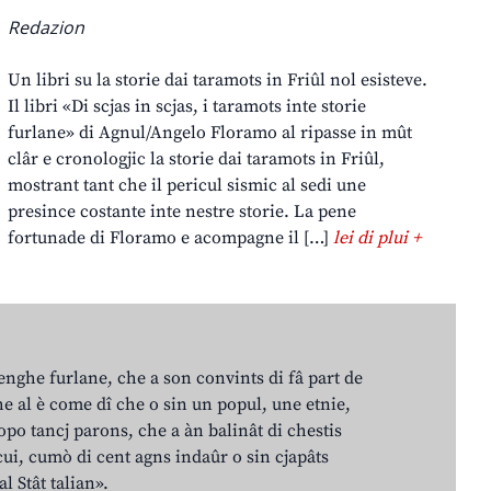
Redazion
Un libri su la storie dai taramots in Friûl nol esisteve.
Il libri «Di scjas in scjas, i taramots inte storie
furlane» di Agnul/Angelo Floramo al ripasse in mût
clâr e cronologjic la storie dai taramots in Friûl,
mostrant tant che il pericul sismic al sedi une
presince costante inte nestre storie. La pene
fortunade di Floramo e acompagne il […]
lei di plui +
lenghe furlane, che a son convints di fâ part de
e al è come dî che o sin un popul, une etnie,
po tancj parons, che a àn balinât di chestis
cui, cumò di cent agns indaûr o sin cjapâts
al Stât talian».