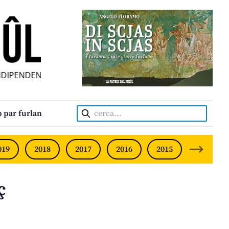
PENDENT • INDEPENDENT FRIULIAN MONTHLY • NEODVISNI
Cerca:
 par furlan
019
2018
2017
2016
2015
2014
ç