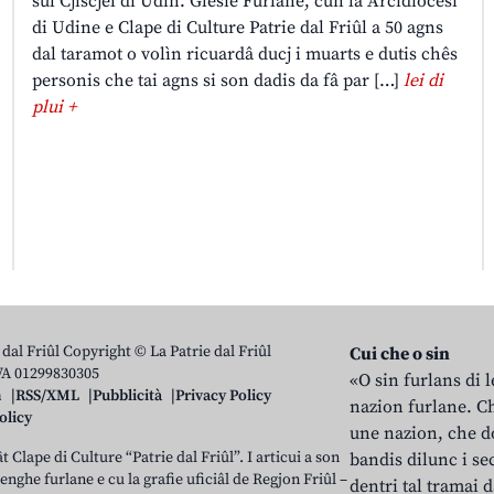
sul Cjiscjel di Udin. Glesie Furlane, cun la Arcidiocesi
di Udine e Clape di Culture Patrie dal Friûl a 50 agns
dal taramot o volìn ricuardâ ducj i muarts e dutis chês
personis che tai agns si son dadis da fâ par […]
lei di
plui +
 dal Friûl Copyright © La Patrie dal Friûl
Cui che o sin
IVA 01299830305
«O sin furlans di 
n
RSS/XML
Pubblicità
Privacy Policy
nazion furlane. Ch
olicy
une nazion, che do
t Clape di Culture “Patrie dal Friûl”. I articui a son
bandis dilunc i se
 lenghe furlane e cu la grafie uficiâl de Regjon Friûl –
dentri tal tramai d