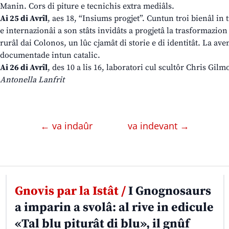
Manin. Cors di piture e tecnichis extra mediâls.
Ai 25 di Avrîl
, aes 18, “Insiums progjet”. Cuntun troi bienâl in tr
e internazionâi a son stâts invidâts a progjetâ la trasformazion 
rurâl dai Colonos, un lûc cjamât di storie e di identitât. La av
documentade intun catalic.
Ai 26 di Avrîl
, des 10 a lis 16, laboratori cul scultôr Chris Gilm
Antonella Lanfrit
← va indaûr
va indevant →
Gnovis par la Istât /
I Gnognosaurs
a imparin a svolâ: al rive in edicule
«Tal blu piturât di blu», il gnûf