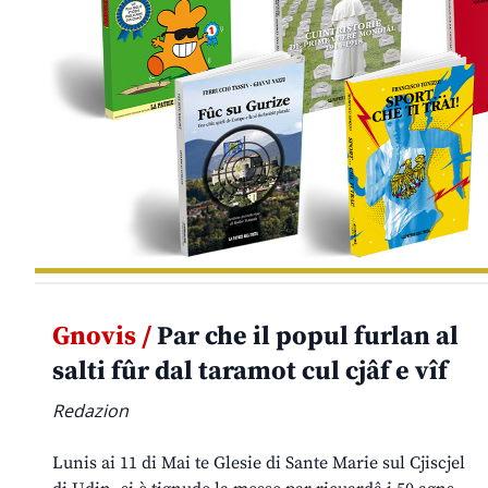
Gnovis /
Par che il popul furlan al
salti fûr dal taramot cul cjâf e vîf
Redazion
Lunis ai 11 di Mai te Glesie di Sante Marie sul Cjiscjel