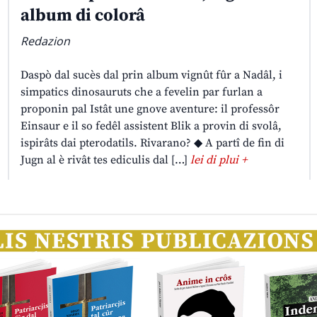
album di colorâ
Redazion
Daspò dal sucès dal prin album vignût fûr a Nadâl, i
simpatics dinosauruts che a fevelin par furlan a
proponin pal Istât une gnove aventure: il professôr
Einsaur e il so fedêl assistent Blik a provin di svolâ,
ispirâts dai pterodatils. Rivarano? ◆ A partî de fin di
Jugn al è rivât tes ediculis dal […]
lei di plui +