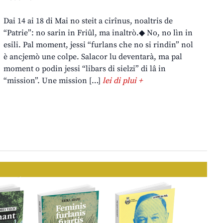
Dai 14 ai 18 di Mai no steit a cirînus, noaltris de
“Patrie”: no sarin in Friûl, ma inaltrò.◆ No, no lìn in
esili. Pal moment, jessi “furlans che no si rindin” nol
è ancjemò une colpe. Salacor lu deventarà, ma pal
moment o podin jessi “libars di sielzi” di lâ in
“mission”. Une mission […]
lei di plui +