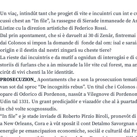
Un viaç, intindût tant che progjet di vite e incuintri cun int e c
cussì chest an “In file”, la rassegne di Sierade inmaneade de A
Listize cu la direzion artistiche di Federico Rossi.
Dal prin apontament, che si è davuelt ai 30 di Zenâr, fintremai al 
dai Colonos si impon la domande di fonde dal om: isal e saraial
origjin e il destin dal nestri zingarâ su cheste tiere?
La rieste dai incuintris e da mutîf a ognidun di interogâsi e d
storiis di furlans che a àn misurade la lôr vite cul forest, ma a
cirût di vivi chenti la lôr identitât.
PROSECUZION_
Apontaments che a son la prosecuzion tematic
van sot dal sproc “De incognitis rebus”. Un titul che i Colonos a
opare di Odorico di Pordenon, nassût a Vilegnove di Pordenon s
Udin tal 1331. Un grant predicjadôr e viazadôr che al à puartade
in chê volte scognossudis.
“In file” e je stade inviade di Roberto Pirzio Biroli, pronevôt
a New Orleans, Cora e à vût sposât il cont Detalmo Savorgnan d
energjie pe emancipazion economiche, sociâl e culturâl dal Fri