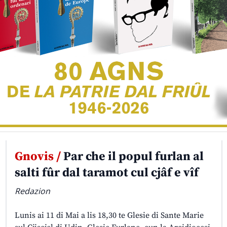
Gnovis /
Par che il popul furlan al
salti fûr dal taramot cul cjâf e vîf
Redazion
Lunis ai 11 di Mai a lis 18,30 te Glesie di Sante Marie