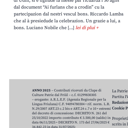
di Udin, si è tignude la messe par ricuardâ i 50 agns
dal document “Ai furlans che a crodin” cu la
partecipazion dal nestri vescul bons. Riccardo Lamba
che al à presiedude la celebrazion. Un grazie a lui, a
bons. Luciano Nobile che […]
lei di plui +
ANNO 2025
– Contributi ricevuti da Clape di
La Patrie
Culture Patrie dal Friûl – c.f. 01299830305
Partita 
– erogante: A.R.L.E.F. (Agenzia Regionale per la
Redazio
Lingua Friulana) C.F. 94094780304 • rif. norm. L.R.
Cookie P
N.29/2007 ART.23 c.2 bis e ART.24 c.7 e 10 • estremi
del decreto di concessione: DECRETO N. 261 del
25/10/2022 importo contributo € 3.500,00 (saldo) in
Proprietâ
data 06/11/2025 • DECRETO N. 173 del 27/06/2025 €
scrits in
34.842,23 in data 31/07/2025;