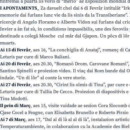
fintremai a puartâ lis voris di “merlo” ae Esposizion mondiâl d
I APONTAMENTS_
Za davuelt chel dai 6 di Fevrâr intitulât “Ir
memorie dai furlans lunc vie da lis sinis da la Transiberiane”. 
ricercje di Angelo Floramo e Alberto Vidon sui furlans dal cric
Invier a àn fat sù, in condizions impussibilis, une des feroviis
destinade a colegâ Mosche cul mâr dal Gjapon. Un pôcs di lôr a
muarts.
Ai 15 di Fevrâr
, aes 16, “La conchiglia di Anataj”, romanç di Ca
Leturis par cure di Marco Baliani.
Ai 20 di Fevrâr
, aes 20.30, “Romanò Drom. Carovane Romanì”,
Santino Spinelli e proiezion video. Il viaç dai Rom bande dal O
indaûr. “Un di lôr” al conte la vere storie.
Ai 27 di Fevrâr
, aes 20.30, “Cirint lis olmis di Tina”, par cure 
Leturis par cure di Tullia De Cecco. Proiezion di diapositivis e
Tina Modotti.
Il prin di Març
, aes 15, visite vuidade ae sezion Cora Slocomb 
Cjase Cocel a Feagne, cun Elisabetta Brunello e Roberto Pirzio 
Ai 7 di Març
, aes 17, “Dal al di là al al di là”, instalazion artist
Temperaturambiente, in colaborazion cu la Academie des Bielis