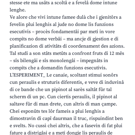
stesse ete ma usâts a scoltâ e a fevelâ dome intune
lenghe.
Ve alore che vivi intune famee dulà che i gjenitôrs a
fevelin plui lenghis al jude no dome lis funzions
esecutivis – procès fondamentâi par meti in vore
compits no dome verbâi – ma ancje di gjestion e di
planificazion di ativitâts di coordenament des azions.
Tal studi a son stâts metûts a confront fruts di 12 mês
– sîs bilengâi e sîs monolengâi – impegnâts in
compits che a domandin funzions esecutivis.
L’ESPERIMENT_ Le canaie, scoltant stimui sonôrs
cun peraulis e struturis diferentis, e veve di induvinâ
di ce bande che un pipinot al sarès saltât fûr tal
scherm di un pc. Cun ciertis peraulis, il pipinot al
saltave fûr di man drete, cun altris di man çampe.
Chei esponûts tes lôr fameis a plui lenghis a
dimostravin di capî daurman il truc, rispuindint ben
e svelts. No cussì chei altris, che a fasevin di fat plui
fature a distrigâsi e a meti dongje lis peraulis de