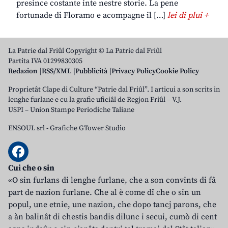
presince costante inte nestre storie. La pene
fortunade di Floramo e acompagne il […]
lei di plui +
La Patrie dal Friûl Copyright © La Patrie dal Friûl
Partita IVA 01299830305
Redazion
RSS/XML
Pubblicità
Privacy Policy
Cookie Policy
Proprietât Clape di Culture “Patrie dal Friûl”. I articui a son scrits in
lenghe furlane e cu la grafie uficiâl de Regjon Friûl – V.J.
USPI – Union Stampe Periodiche Taliane
ENSOUL srl
-
Grafiche GTower Studio
Cui che o sin
«O sin furlans di lenghe furlane, che a son convints di fâ
part de nazion furlane. Che al è come dî che o sin un
popul, une etnie, une nazion, che dopo tancj parons, che
a àn balinât di chestis bandis dilunc i secui, cumò di cent