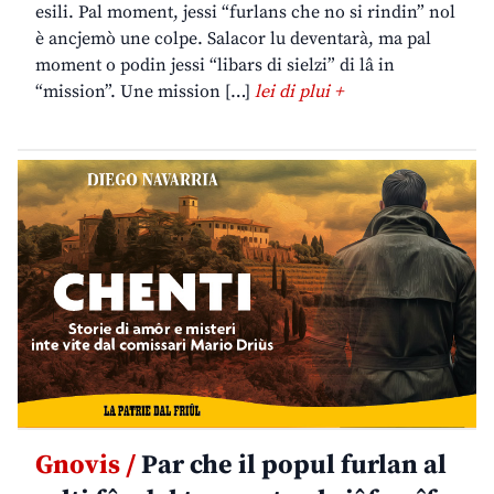
esili. Pal moment, jessi “furlans che no si rindin” nol
è ancjemò une colpe. Salacor lu deventarà, ma pal
moment o podin jessi “libars di sielzi” di lâ in
“mission”. Une mission […]
lei di plui +
Gnovis /
Par che il popul furlan al