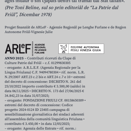
agns indaûr o sin cjapâts dentri tal tramai dal Stât talian».
(Pre Toni Beline, sul so prin editoriâl de “La Patrie dal
Friûl”, Dicembar 1978)
Progjet finanziât de ARLeF - Agjenzie Regjonâl pe Lenghe Furlane e de Regjon
Autonome Friûl-Vignesie Julie
ANNO 2025
– Contributi ricevuti da Clape di
Culture Patrie dal Friûl – c.f. 01299830305
– erogante: A.R.L.E.F. (Agenzia Regionale per la
Lingua Friulana) C.F. 94094780304 • rif. norm. L.R.
N.29/2007 ART.23 c.2 bis e ART.24 c.7 e 10 • estremi
del decreto di concessione: DECRETO N. 261 del
25/10/2022 importo contributo € 3.500,00 (saldo) in
data 06/11/2025 • DECRETO N. 173 del 27/06/2025 €
34.842,23 in data 31/07/2025;
– erogante: FONDAZIONE FRIULI CF. 00158650309 •
estremi del decreto di concessione: Codice
progetto 2024-0124 ID 23405 campagna di
sensibilizzazione giornalistica dei sindaci aderenti
all’assemblea della comunità linguistica Friulana •
contributo € 3.450,00 • in data 12/05/2025;
– erogante: Agenzia delle Entrate • rif. norm.: