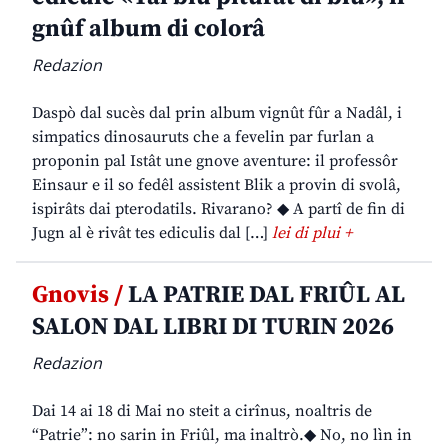
gnûf album di colorâ
Redazion
Daspò dal sucès dal prin album vignût fûr a Nadâl, i
simpatics dinosauruts che a fevelin par furlan a
proponin pal Istât une gnove aventure: il professôr
Einsaur e il so fedêl assistent Blik a provin di svolâ,
ispirâts dai pterodatils. Rivarano? ◆ A partî de fin di
Jugn al è rivât tes ediculis dal […]
lei di plui +
Gnovis /
LA PATRIE DAL FRIÛL AL
SALON DAL LIBRI DI TURIN 2026
Redazion
Dai 14 ai 18 di Mai no steit a cirînus, noaltris de
“Patrie”: no sarin in Friûl, ma inaltrò.◆ No, no lìn in