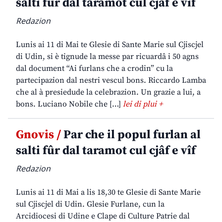
salti fûr dal taramot cul cjâf e vîf
Redazion
Lunis ai 11 di Mai te Glesie di Sante Marie sul Cjiscjel
di Udin, si è tignude la messe par ricuardâ i 50 agns
dal document “Ai furlans che a crodin” cu la
partecipazion dal nestri vescul bons. Riccardo Lamba
che al à presiedude la celebrazion. Un grazie a lui, a
bons. Luciano Nobile che […]
lei di plui +
Gnovis /
Par che il popul furlan al
salti fûr dal taramot cul cjâf e vîf
Redazion
Lunis ai 11 di Mai a lis 18,30 te Glesie di Sante Marie
sul Cjiscjel di Udin. Glesie Furlane, cun la
Arcidiocesi di Udine e Clape di Culture Patrie dal