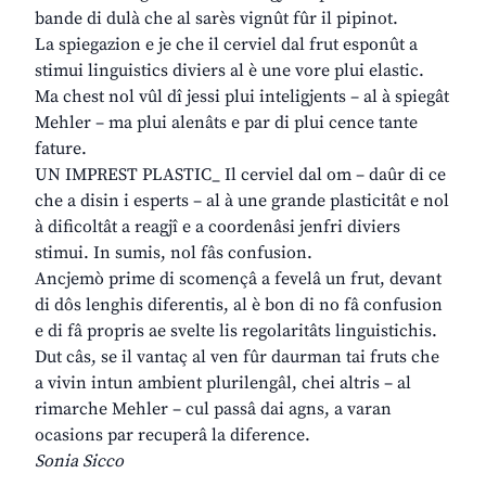
bande di dulà che al sarès vignût fûr il pipinot.
La spiegazion e je che il cerviel dal frut esponût a
stimui linguistics diviers al è une vore plui elastic.
Ma chest nol vûl dî jessi plui inteligjents – al à spiegât
Mehler – ma plui alenâts e par di plui cence tante
fature.
UN IMPREST PLASTIC_ Il cerviel dal om – daûr di ce
che a disin i esperts – al à une grande plasticitât e nol
à dificoltât a reagjî e a coordenâsi jenfri diviers
stimui. In sumis, nol fâs confusion.
Ancjemò prime di scomençâ a fevelâ un frut, devant
di dôs lenghis diferentis, al è bon di no fâ confusion
e di fâ propris ae svelte lis regolaritâts linguistichis.
Dut câs, se il vantaç al ven fûr daurman tai fruts che
a vivin intun ambient plurilengâl, chei altris – al
rimarche Mehler – cul passâ dai agns, a varan
ocasions par recuperâ la diference.
Sonia Sicco