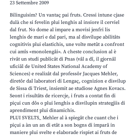
23 Settembre 2009
Bilinguisim? Un vantaç pai fruts. Cressi intune cjase
dulà che si fevelin plui lenghis al insiore il cerviel
dal frut. No dome al impare a movisi jenfri lis
lenghis de mari e dal pari, ma al disvilupe abilitâts
cognitivis plui elastichis, une volte metût a confront
cui amîs «monolengâi». A cheste conclusion al è
rivât un studi publicât di Pnas (vâl a dî, il gjornâl
uficiâl de United States National Academy of
Sciences) e realizât dal professôr Jacques Mehler,
diretôr dal laboratori di Lengaç, cognizion e disvilup
de Sissa di Triest, insiemit ae studiose Agnes Kovacs.
Seont i risultâts de ricercje, i fruts a contat fin di
piçui cun dôs o plui lenghis a disvilupin strategjiis di
aprendiment plui dinamichis.
PLUI SVELTS_ Mehler al à spiegât che cuant che i
piçui a àn un an di etât a son bogns di imparâ in
maniere plui svelte e elaborade rispiet ai fruts de