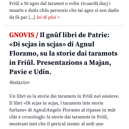
Friûl a 50 agns dal taramot o volìn ricuardâ ducj i
muarts e dutis chês personis che tai agns si son dadis
da fâ par […]
lei di plui +
GNOVIS /
Il gnûf libri de Patrie:
«Di scjas in scjas» di Agnul
Floramo, su la storie dai taramots
in Friûl. Presentazions a Majan,
Pavie e Udin.
Redazion
Un libri su la storie dai taramots in Friûl nol esisteve.
Il libri «Di scjas in scjas, i taramots inte storie
furlane» di Agnul/Angelo Floramo al ripasse in mût
clâr e cronologjic la storie dai taramots in Friûl,
mostrant tant che il pericul sismic al sedi une