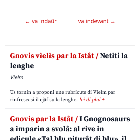
← va indaûr
va indevant →
Gnovis vielis par la Istât /
Netiti la
lenghe
Vielm
Us tornin a proponi une rubricute di Vielm par
rinfrescasi il cjâf su la lenghe.
lei di plui +
Gnovis par la Istât /
I Gnognosaurs
a imparin a svolâ: al rive in
edicule «Tal blu piturât di blu», il