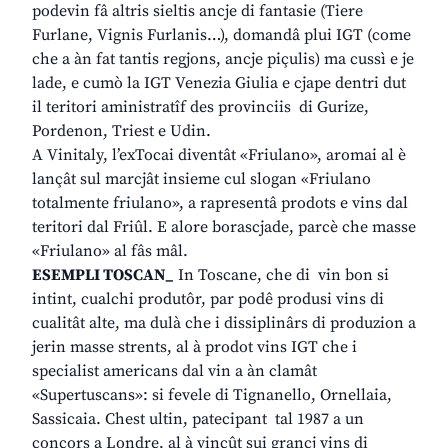
podevin fâ altris sieltis ancje di fantasie (Tiere
Furlane, Vignis Furlanis…), domandâ plui IGT (come
che a àn fat tantis regjons, ancje piçulis) ma cussì e je
lade, e cumò la IGT Venezia Giulia e cjape dentri dut
il teritori aministratîf des provinciis di Gurize,
Pordenon, Triest e Udin.
A Vinitaly, l’exTocai diventât «Friulano», aromai al è
lançât sul marcjât insieme cul slogan «Friulano
totalmente friulano», a rapresentâ prodots e vins dal
teritori dal Friûl. E alore borascjade, parcè che masse
«Friulano» al fâs mâl.
ESEMPLI TOSCAN_
In Toscane, che di vin bon si
intint, cualchi produtôr, par podê produsi vins di
cualitât alte, ma dulà che i dissiplinârs di produzion a
jerin masse strents, al à prodot vins IGT che i
specialist americans dal vin a àn clamât
«Supertuscans»: si fevele di Tignanello, Ornellaia,
Sassicaia. Chest ultin, patecipant tal 1987 a un
concors a Londre, al à vinçût sui grancj vins di