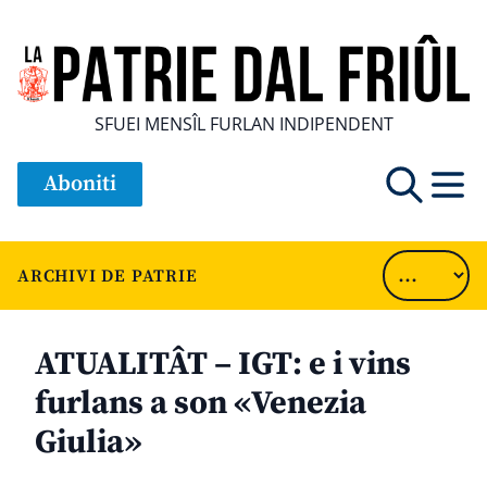
SFUEI MENSÎL FURLAN INDIPENDENT
Aboniti
ARCHIVI DE PATRIE
ATUALITÂT – IGT: e i vins
furlans a son «Venezia
Giulia»
............