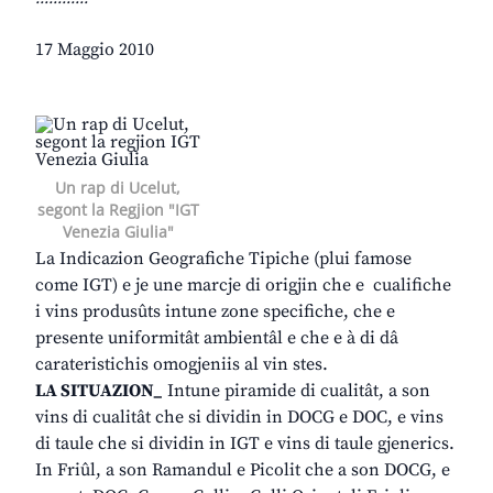
17 Maggio 2010
Un rap di Ucelut,
segont la Regjion "IGT
Venezia Giulia"
La Indicazion Geografiche Tipiche (plui famose
come IGT) e je une marcje di origjin che e cualifiche
i vins produsûts intune zone specifiche, che e
presente uniformitât ambientâl e che e à di dâ
carateristichis omogjeniis al vin stes.
LA SITUAZION_
Intune piramide di cualitât, a son
vins di cualitât che si dividin in DOCG e DOC, e vins
di taule che si dividin in IGT e vins di taule gjenerics.
In Friûl, a son Ramandul e Picolit che a son DOCG, e