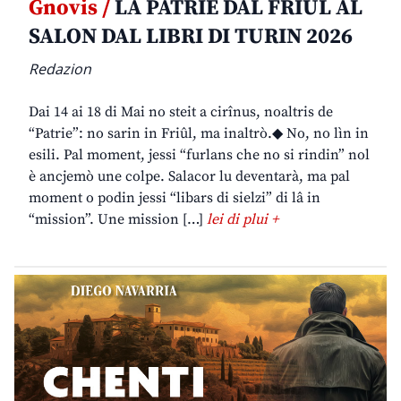
Gnovis /
LA PATRIE DAL FRIÛL AL
SALON DAL LIBRI DI TURIN 2026
Redazion
Dai 14 ai 18 di Mai no steit a cirînus, noaltris de
“Patrie”: no sarin in Friûl, ma inaltrò.◆ No, no lìn in
esili. Pal moment, jessi “furlans che no si rindin” nol
è ancjemò une colpe. Salacor lu deventarà, ma pal
moment o podin jessi “libars di sielzi” di lâ in
“mission”. Une mission […]
lei di plui +