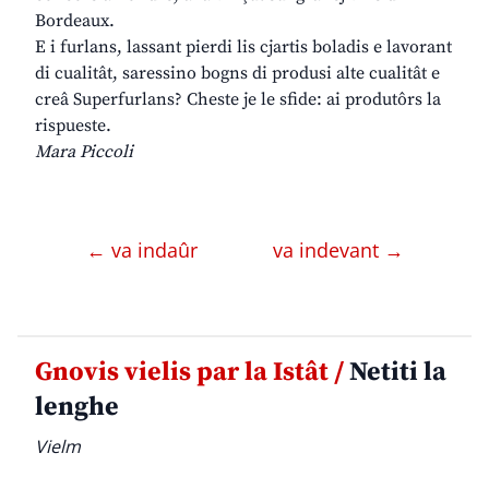
Bordeaux.
E i furlans, lassant pierdi lis cjartis boladis e lavorant
di cualitât, saressino bogns di produsi alte cualitât e
creâ Superfurlans? Cheste je le sfide: ai produtôrs la
rispueste.
Mara Piccoli
← va indaûr
va indevant →
Gnovis vielis par la Istât /
Netiti la
lenghe
Vielm