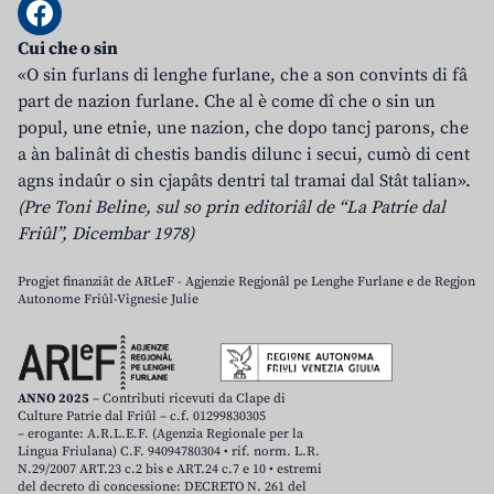
Cui che o sin
«O sin furlans di lenghe furlane, che a son convints di fâ
part de nazion furlane. Che al è come dî che o sin un
popul, une etnie, une nazion, che dopo tancj parons, che
a àn balinât di chestis bandis dilunc i secui, cumò di cent
agns indaûr o sin cjapâts dentri tal tramai dal Stât talian».
(Pre Toni Beline, sul so prin editoriâl de “La Patrie dal
Friûl”, Dicembar 1978)
Progjet finanziât de ARLeF - Agjenzie Regjonâl pe Lenghe Furlane e de Regjon
Autonome Friûl-Vignesie Julie
ANNO 2025
– Contributi ricevuti da Clape di
Culture Patrie dal Friûl – c.f. 01299830305
– erogante: A.R.L.E.F. (Agenzia Regionale per la
Lingua Friulana) C.F. 94094780304 • rif. norm. L.R.
N.29/2007 ART.23 c.2 bis e ART.24 c.7 e 10 • estremi
del decreto di concessione: DECRETO N. 261 del