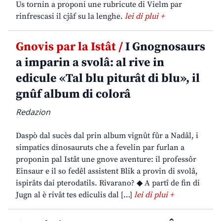
Us tornin a proponi une rubricute di Vielm par
rinfrescasi il cjâf su la lenghe.
lei di plui +
Gnovis par la Istât /
I Gnognosaurs
a imparin a svolâ: al rive in
edicule «Tal blu piturât di blu», il
gnûf album di colorâ
Redazion
Daspò dal sucès dal prin album vignût fûr a Nadâl, i
simpatics dinosauruts che a fevelin par furlan a
proponin pal Istât une gnove aventure: il professôr
Einsaur e il so fedêl assistent Blik a provin di svolâ,
ispirâts dai pterodatils. Rivarano? ◆ A partî de fin di
Jugn al è rivât tes ediculis dal […]
lei di plui +