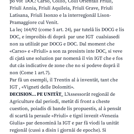
po vot DOC: Carso, Collio, Colli Orientali Friuli,
Friuli Annia, Friuli Aquileia, Friuli Grave, Friuli
Latisana, Friuli Isonzo e la interregjonâl Lison-
Pramaggiore cul Venit.
La leç 164/92 (come 5 art. 24), par tutelâ lis DOCG e lis
DOC, e improibìs di doprâ par une IGT cualsiasedi
non za utilizât par DOCG e DOC. Dal moment che
«Carso» e «Friuli» a son za presints inte DOC, si veve
di cjatâ une soluzion par nomenâ il vin IGT che e fos
dut câs indicative de zone che no si podeve doprâ il
non (Come 1 art.7).
Par fâ un esempli, il Trentin al à inventât, tant che
IGT , «Vigneti delle Dolomiti».
DECISION… PE UNITÂT_
L’Assessorât regjonâl de
Agriculture dal periodi, metût di front a cheste
cuestion, poiadis di bande lis propuestis, al à pensât
di scartâ la peraule «Friuli» e tignî invezit «Venezia
Giulia»
par denominâ la IGT
e par fâ viodi la unitât
regjonâl (cussì a disin i gjornâi de epoche). Si