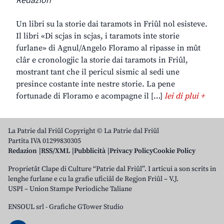
Redazion
Un libri su la storie dai taramots in Friûl nol esisteve.
Il libri «Di scjas in scjas, i taramots inte storie
furlane» di Agnul/Angelo Floramo al ripasse in mût
clâr e cronologjic la storie dai taramots in Friûl,
mostrant tant che il pericul sismic al sedi une
presince costante inte nestre storie. La pene
fortunade di Floramo e acompagne il […]
lei di plui +
La Patrie dal Friûl Copyright © La Patrie dal Friûl
Partita IVA 01299830305
Redazion
RSS/XML
Pubblicità
Privacy Policy
Cookie Policy
Proprietât Clape di Culture “Patrie dal Friûl”. I articui a son scrits in
lenghe furlane e cu la grafie uficiâl de Regjon Friûl – V.J.
USPI – Union Stampe Periodiche Taliane
ENSOUL srl
-
Grafiche GTower Studio