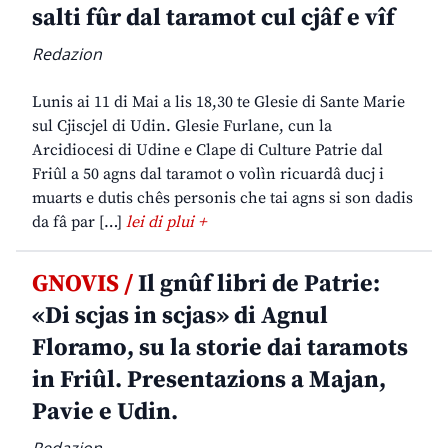
salti fûr dal taramot cul cjâf e vîf
Redazion
Lunis ai 11 di Mai a lis 18,30 te Glesie di Sante Marie
sul Cjiscjel di Udin. Glesie Furlane, cun la
Arcidiocesi di Udine e Clape di Culture Patrie dal
Friûl a 50 agns dal taramot o volìn ricuardâ ducj i
muarts e dutis chês personis che tai agns si son dadis
da fâ par […]
lei di plui +
GNOVIS /
Il gnûf libri de Patrie:
«Di scjas in scjas» di Agnul
Floramo, su la storie dai taramots
in Friûl. Presentazions a Majan,
Pavie e Udin.