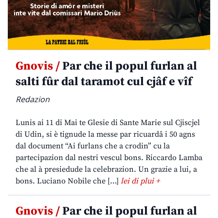
Gnovis /
Par che il popul furlan al
salti fûr dal taramot cul cjâf e vîf
Redazion
Lunis ai 11 di Mai te Glesie di Sante Marie sul Cjiscjel
di Udin, si è tignude la messe par ricuardâ i 50 agns
dal document “Ai furlans che a crodin” cu la
partecipazion dal nestri vescul bons. Riccardo Lamba
che al à presiedude la celebrazion. Un grazie a lui, a
bons. Luciano Nobile che […]
lei di plui +
Gnovis /
Par che il popul furlan al