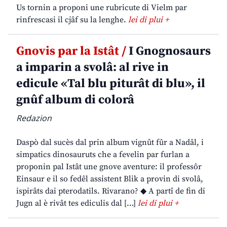
Us tornin a proponi une rubricute di Vielm par
rinfrescasi il cjâf su la lenghe.
lei di plui +
Gnovis par la Istât /
I Gnognosaurs
a imparin a svolâ: al rive in
edicule «Tal blu piturât di blu», il
gnûf album di colorâ
Redazion
Daspò dal sucès dal prin album vignût fûr a Nadâl, i
simpatics dinosauruts che a fevelin par furlan a
proponin pal Istât une gnove aventure: il professôr
Einsaur e il so fedêl assistent Blik a provin di svolâ,
ispirâts dai pterodatils. Rivarano? ◆ A partî de fin di
Jugn al è rivât tes ediculis dal […]
lei di plui +