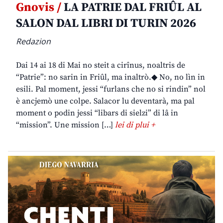
Gnovis /
LA PATRIE DAL FRIÛL AL
SALON DAL LIBRI DI TURIN 2026
Redazion
Dai 14 ai 18 di Mai no steit a cirînus, noaltris de
“Patrie”: no sarin in Friûl, ma inaltrò.◆ No, no lìn in
esili. Pal moment, jessi “furlans che no si rindin” nol
è ancjemò une colpe. Salacor lu deventarà, ma pal
moment o podin jessi “libars di sielzi” di lâ in
“mission”. Une mission […]
lei di plui +