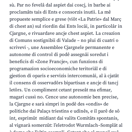
sù. Par no fevelâ dal aspiet dai coscj, in barbe ai
proclamâts tais di Ents e consorzis inutii. La mê
propueste semplice e grese (viôt «La Patrie» dal Març
di chest an) sul riordin dai Ents locâi, in particolâr in
Cjargne, e rivuardave ancje chest aspiet. La creazion
di Comuns sostignibii di Valade – no plui di cuatri o
scrivevi -, une Assemblee Cjargnele permanente e
autonome di control di podê assegnâi soredut i
beneficis di «Zone Francje», cun funzions di
programazion socioeconomiche teritoriâl e di
gjestion di oparis e servizis intercomunâi, al à cjatât
il consens di osservadôrs bipartisan e ancje di tancj
letôrs. Un compliment cetant preseât ma efimar,
magari cussì no. Cence une autonomie ben precise,
la Cjargne e sarà simpri in podê des «ondis» de
politiche dai Palaçs triestins e udinês, e il parê de sô
int, esprimût midiant dai valits Comitâts spontanis,
al vignarà somerzût: l’eletrodot Wurmlach–Somplât al