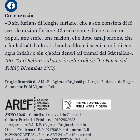
Cui che o sin
«O sin furlans di lenghe furlane, che a son convints di fâ
part de nazion furlane. Che al è come dî che o sin un
popul, une etnie, une nazion, che dopo tancj parons, che
a àn balinât di chestis bandis dilunc i secui, cumò di cent
agns indaûr o sin cjapâts dentri tal tramai dal Stât talian».
(Pre Toni Beline, sul so prin editoriâl de “La Patrie dal
Friûl”, Dicembar 1978)
Progjet finanziât de ARLeF - Agjenzie Regjonâl pe Lenghe Furlane e de Regjon
Autonome Friûl-Vignesie Julie
ANNO 2025
– Contributi ricevuti da Clape di
Culture Patrie dal Friûl – c.f. 01299830305
– erogante: A.R.L.E.F. (Agenzia Regionale per la
Lingua Friulana) C.F. 94094780304 • rif. norm. L.R.
N.29/2007 ART.23 c.2 bis e ART.24 c.7 e 10 • estremi
del decreto di concessione: DECRETO N. 261 del