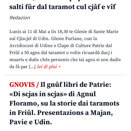
salti fûr dal taramot cul cjâf e vîf
Redazion
Lunis ai 11 di Mai a lis 18,30 te Glesie di Sante Marie
sul Cjiscjel di Udin. Glesie Furlane, cun la
Arcidiocesi di Udine e Clape di Culture Patrie dal
Friûl a 50 agns dal taramot o volìn ricuardâ ducj i
muarts e dutis chês personis che tai agns si son dadis
da fâ par […]
lei di plui +
GNOVIS /
Il gnûf libri de Patrie:
«Di scjas in scjas» di Agnul
Floramo, su la storie dai taramots
in Friûl. Presentazions a Majan,
Pavie e Udin.