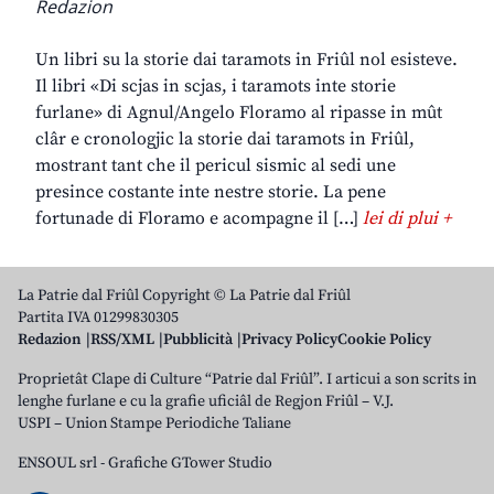
Redazion
Un libri su la storie dai taramots in Friûl nol esisteve.
Il libri «Di scjas in scjas, i taramots inte storie
furlane» di Agnul/Angelo Floramo al ripasse in mût
clâr e cronologjic la storie dai taramots in Friûl,
mostrant tant che il pericul sismic al sedi une
presince costante inte nestre storie. La pene
fortunade di Floramo e acompagne il […]
lei di plui +
La Patrie dal Friûl Copyright © La Patrie dal Friûl
Partita IVA 01299830305
Redazion
RSS/XML
Pubblicità
Privacy Policy
Cookie Policy
Proprietât Clape di Culture “Patrie dal Friûl”. I articui a son scrits in
lenghe furlane e cu la grafie uficiâl de Regjon Friûl – V.J.
USPI – Union Stampe Periodiche Taliane
ENSOUL srl
-
Grafiche GTower Studio