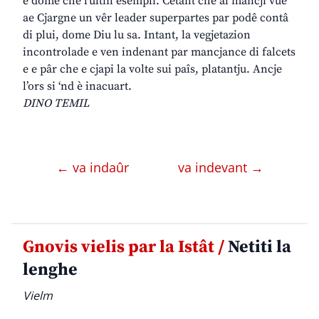
è dome che l’ultin esempli. Cetant che al mancji vuê
ae Cjargne un vêr leader superpartes par podê contâ
di plui, dome Diu lu sa. Intant, la vegjetazion
incontrolade e ven indenant par mancjance di falcets
e e pâr che e cjapi la volte sui paîs, platantju. Ancje
l’ors si ‘nd è inacuart.
DINO TEMIL
← va indaûr
va indevant →
Gnovis vielis par la Istât /
Netiti la
lenghe
Vielm