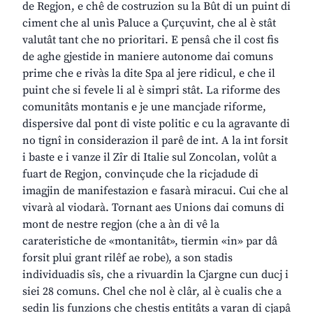
de Regjon, e chê de costruzion su la Bût di un puint di
ciment che al unìs Paluce a Çurçuvint, che al è stât
valutât tant che no prioritari. E pensâ che il cost fis
de aghe gjestide in maniere autonome dai comuns
prime che e rivàs la dite Spa al jere ridicul, e che il
puint che si fevele li al è simpri stât. La riforme des
comunitâts montanis e je une mancjade riforme,
dispersive dal pont di viste politic e cu la agravante di
no tignî in considerazion il parê de int. A la int forsit
i baste e i vanze il Zîr di Italie sul Zoncolan, volût a
fuart de Regjon, convinçude che la ricjadude di
imagjin de manifestazion e fasarà miracui. Cui che al
vivarà al viodarà. Tornant aes Unions dai comuns di
mont de nestre regjon (che a àn di vê la
carateristiche de «montanitât», tiermin «in» par dâ
forsit plui grant rilêf ae robe), a son stadis
individuadis sîs, che a rivuardin la Cjargne cun ducj i
siei 28 comuns. Chel che nol è clâr, al è cualis che a
sedin lis funzions che chestis entitâts a varan di cjapâ