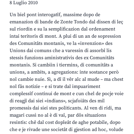
8 Luglio 2010
Un biel pont interogatîf, massime dopo de
emanazion di bande de Zonte Tondo dal dissen di leç
sul riordin e su la semplificazion dal ordenament
intai teritoris di mont. A plui di un an de sopression
des Comunitâts montanis, ve la «invenzion» des
Unions dai comuns che a varessin di assorbî lis
stessis funzions aministrativis des ex Comunitâts
montanis. Si cambiin i tiermins, di comunitâts a
unions, a ambits, a agregazions: inte sostance però
nol cambie nuie. Sì, a dî il vêr alc al mude – ma chest
nol fâs notizie – e si trate dal impuariment
complessîf continui de mont e cun chel de pocje voie
di reagjî dai siei «indians», scjafoiâts des mil
promessis dai siei stes politicants. Al ven di ridi, ma
magari cussì no al è di vaî, par dôs situazions
resintis: chê dal cost dopleât de aghe potabile, dopo
che e je rivade une societât di gjestion ad hoc, volude