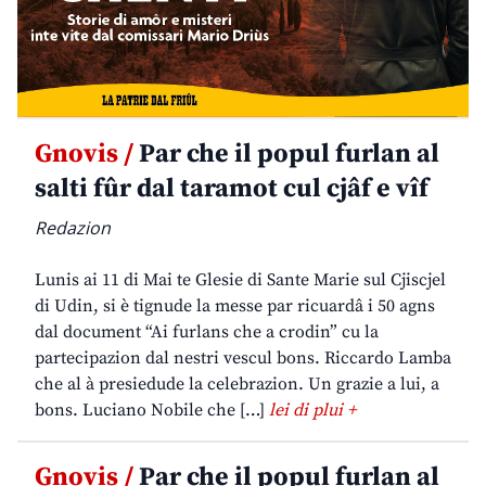
Gnovis /
Par che il popul furlan al
salti fûr dal taramot cul cjâf e vîf
Redazion
Lunis ai 11 di Mai te Glesie di Sante Marie sul Cjiscjel
di Udin, si è tignude la messe par ricuardâ i 50 agns
dal document “Ai furlans che a crodin” cu la
partecipazion dal nestri vescul bons. Riccardo Lamba
che al à presiedude la celebrazion. Un grazie a lui, a
bons. Luciano Nobile che […]
lei di plui +
Gnovis /
Par che il popul furlan al