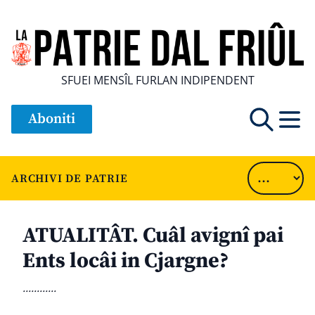
SFUEI MENSÎL FURLAN INDIPENDENT
Aboniti
ARCHIVI DE PATRIE
ATUALITÂT. Cuâl avignî pai
Ents locâi in Cjargne?
............