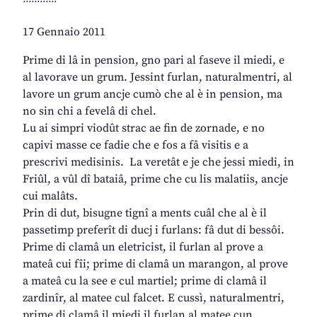
17 Gennaio 2011
Prime di lâ in pension, gno pari al faseve il miedi, e
al lavorave un grum. Jessint furlan, naturalmentri, al
lavore un grum ancje cumò che al è in pension, ma
no sin chi a fevelâ di chel.
Lu ai simpri viodût strac ae fin de zornade, e no
capivi masse ce fadie che e fos a fâ visitis e a
prescrivi medisinis. La veretât e je che jessi miedi, in
Friûl, a vûl dî bataiâ, prime che cu lis malatiis, ancje
cui malâts.
Prin di dut, bisugne tignî a ments cuâl che al è il
passetimp preferît di ducj i furlans: fâ dut di bessôi.
Prime di clamâ un eletricist, il furlan al prove a
mateâ cui fîi; prime di clamâ un marangon, al prove
a mateâ cu la see e cul martiel; prime di clamâ il
zardinîr, al matee cul falcet. E cussì, naturalmentri,
prime di clamâ il miedi il furlan al matee cun