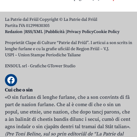
La Patrie dal Friûl Copyright © La Patrie dal Friûl
Partita IVA 01299830305
Redazion
RSS/XML
Pubblicità
Privacy Policy
Cookie Policy
Proprietât Clape di Culture “Patrie dal Friûl”. I articui a son scrits in
lenghe furlane e cu la grafie uficiâl de Regjon Friûl – V.J.
USPI – Union Stampe Periodiche Taliane
ENSOUL srl
-
Grafiche GTower Studio
Cui che o sin
«O sin furlans di lenghe furlane, che a son convints di fâ
part de nazion furlane. Che al è come dî che o sin un
popul, une etnie, une nazion, che dopo tancj parons, che
a àn balinât di chestis bandis dilunc i secui, cumò di cent
agns indaûr o sin cjapâts dentri tal tramai dal Stât talian».
(Pre Toni Beline, sul so prin editoriâl de “La Patrie dal