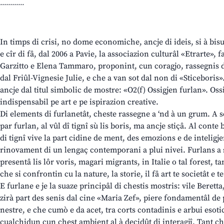
............
In timps di crisi, no dome economiche, ancje di ideis, si à bis
e cîr di fâ, dal 2006 a Pavie, la associazion culturâl «Etrarte», f
Garzitto e Elena Tammaro, proponint, cun coragjo, rassegnis 
dal Friûl-Vignesie Julie, e che a van sot dal non di «Sticebori
ancje dal titul simbolic de mostre: «O2(f) Ossigjen furlan». Ossi
indispensabil pe art e pe ispirazion creative.
Di elements di furlanetât, cheste rassegne a ‘nd à un grum. A 
par furlan, al vûl dî tignî sù lis boris, ma ancje stiçâ. Al conte 
di tignî vive la part cidine de ment, des emozions e de inteligje
rinovament di un lengaç contemporani a plui nivei. Furlans a so
presentâ lis lôr voris, magari migrants, in Italie o tal forest, t
che si confrontin cu la nature, la storie, il fâ art te societât e 
E furlane e je la suaze principâl di chestis mostris: vile Beretta
zirà part des senis dal cine «Maria Zef», piere fondamentâl de 
nestre, e che cumò e da acet, tra corts contadinis e arbui esotics
cualchidun cun chest ambient al à decidût di interagjî. Tant 