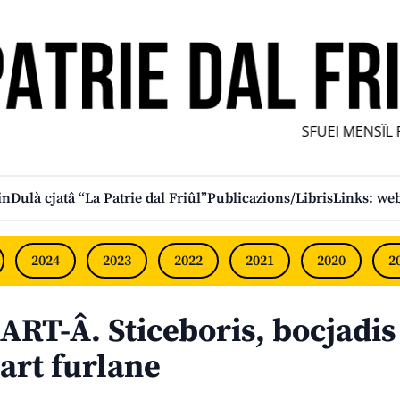
SFUEI MENSÎL FU
in
Dulà cjatâ “La Patrie dal Friûl”
Publicazions/Libris
Links: web
2024
2023
2022
2021
2020
2
ART-Â. Sticeboris, bocjadis
art furlane