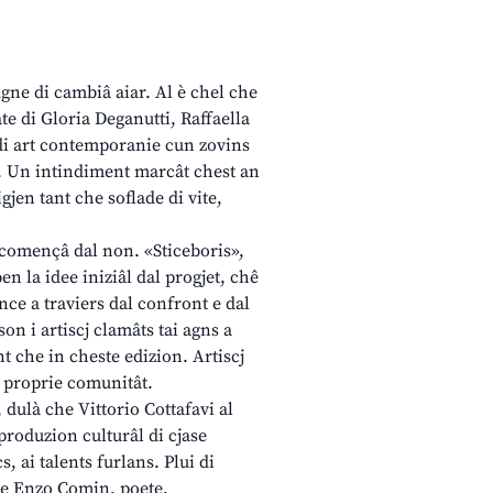
ugne di cambiâ aiar. Al è chel che
ate di Gloria Deganutti, Raffaella
di art contemporanie cun zovins
s». Un intindiment marcât chest an
gjen tant che soflade di vite,
scomençâ dal non. «Sticeboris»,
ben la idee iniziâl dal progjet, chê
nce a traviers dal confront e dal
n i artiscj clamâts tai agns a
ant che in cheste edizion. Artiscj
te proprie comunitât.
, dulà che Vittorio Cottafavi al
produzion culturâl di cjase
, ai talents furlans. Plui di
che Enzo Comin, poete,