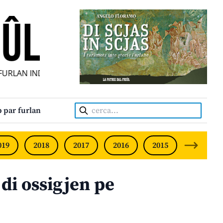
RLAN INDIPENDENT • INDEPENDENT FRIULIAN MONTHLY • N
Cerca:
 par furlan
019
2018
2017
2016
2015
2014
 di ossigjen pe