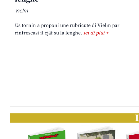
Vielm
Us tornin a proponi une rubricute di Vielm par
rinfrescasi il cjâf su la lenghe.
lei di plui +