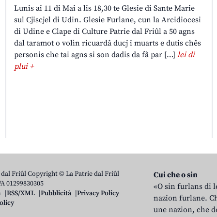
Lunis ai 11 di Mai a lis 18,30 te Glesie di Sante Marie
sul Cjiscjel di Udin. Glesie Furlane, cun la Arcidiocesi
di Udine e Clape di Culture Patrie dal Friûl a 50 agns
dal taramot o volìn ricuardâ ducj i muarts e dutis chês
personis che tai agns si son dadis da fâ par […]
lei di
plui +
 dal Friûl Copyright © La Patrie dal Friûl
Cui che o sin
IVA 01299830305
«O sin furlans di 
n
RSS/XML
Pubblicità
Privacy Policy
nazion furlane. Ch
olicy
une nazion, che do