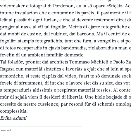
videomaker e fotograf di Pordenon, cu la sô opare «Stiçât». Achì
intune instalazion che e contamine lis parêts, il paviment e il 
leât al passât di ogni furlan, e che al devente testemoni diret
progjet al nas e al vîf tal fogolâr. Metris di cjarte fotografiche 
dai mobii de cusine, dal rubinet, dai barcons. Ma il centri de es
fogolâr: stampis fotografichis, tant che fum, a vongolin e si poi
di fotos recuperadis in cjasis bandonadis, rielaboradis a man e
fevelin di un ambient familiâr domestic.
Tal foladôr, prontat dai architets Tommaso Michieli e Paolo Z
Ragusa cun materiâi sintetics e lavorâts a cjalt che si lein ai s
armoniche, si reste cjapâts dal video, fuart te sô denunzie soc
fevele di sfrutament, di int che e lavore siet dîs su siet, des vot 
a temperaduris altissimis e respirant materiâi tossics. Al cont
mûr di scjalâ viers il desideri di libertât. Une biele bocjade di
cressite de nestre cussience, par resonâ fûr di schemis omologa
complessitât.
Erika Adami
___________________________________