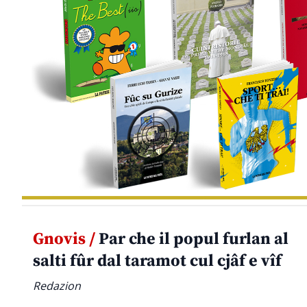
Gnovis /
Par che il popul furlan al
salti fûr dal taramot cul cjâf e vîf
Redazion