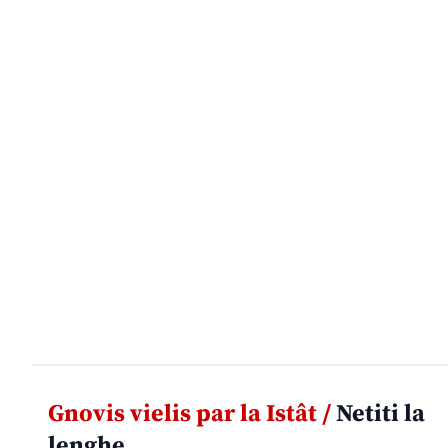
Gnovis vielis par la Istât /
Netiti la
lenghe