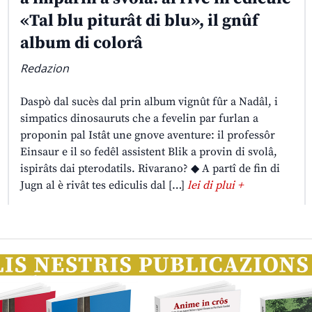
«Tal blu piturât di blu», il gnûf
album di colorâ
Redazion
Daspò dal sucès dal prin album vignût fûr a Nadâl, i
simpatics dinosauruts che a fevelin par furlan a
proponin pal Istât une gnove aventure: il professôr
Einsaur e il so fedêl assistent Blik a provin di svolâ,
ispirâts dai pterodatils. Rivarano? ◆ A partî de fin di
Jugn al è rivât tes ediculis dal […]
lei di plui +