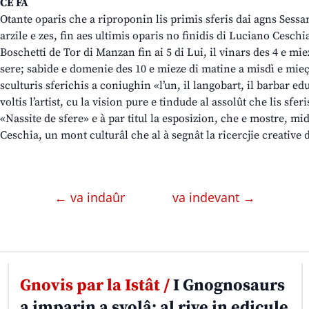
CE FÂ
Otante oparis che a riproponin lis primis sferis dai agns Sessan
arzile e zes, fin aes ultimis oparis no finidis di Luciano Ceschi
Boschetti de Tor di Manzan fin ai 5 di Lui, il vinars des 4 e mi
sere; sabide e domenie des 10 e mieze di matine a misdì e mieç 
sculturis sferichis a coniughin «l’un, il langobart, il barbar edu
voltis l’artist, cu la vision pure e tindude al assolût che lis sferi
«Nassite de sfere» e à par titul la esposizion, che e mostre, m
Ceschia, un mont culturâl che al à segnât la ricercjie creative 
← va indaûr
va indevant →
Gnovis par la Istât /
I Gnognosaurs
a imparin a svolâ: al rive in edicule