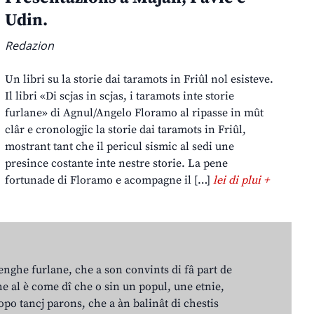
Udin.
Redazion
Un libri su la storie dai taramots in Friûl nol esisteve.
Il libri «Di scjas in scjas, i taramots inte storie
furlane» di Agnul/Angelo Floramo al ripasse in mût
clâr e cronologjic la storie dai taramots in Friûl,
mostrant tant che il pericul sismic al sedi une
presince costante inte nestre storie. La pene
fortunade di Floramo e acompagne il […]
lei di plui +
lenghe furlane, che a son convints di fâ part de
e al è come dî che o sin un popul, une etnie,
po tancj parons, che a àn balinât di chestis