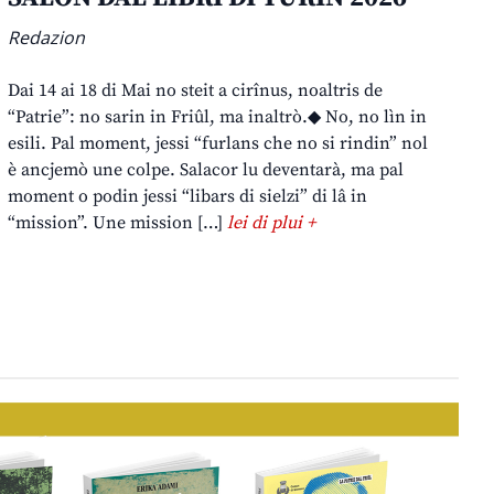
Redazion
Dai 14 ai 18 di Mai no steit a cirînus, noaltris de
“Patrie”: no sarin in Friûl, ma inaltrò.◆ No, no lìn in
esili. Pal moment, jessi “furlans che no si rindin” nol
è ancjemò une colpe. Salacor lu deventarà, ma pal
moment o podin jessi “libars di sielzi” di lâ in
“mission”. Une mission […]
lei di plui +