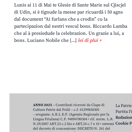
Lunis ai 11 di Mai te Glesie di Sante Marie sul Cjiscjel
di Udin, si è tignude la messe par ricuardâ i 50 agns
dal document “Ai furlans che a crodin” cu la
partecipazion dal nestri vescul bons. Riccardo Lamba
che al à presiedude la celebrazion. Un grazie a lui, a
bons. Luciano Nobile che […]
lei di plui +
ANNO 2025
– Contributi ricevuti da Clape di
La Patrie
Culture Patrie dal Friûl – c.f. 01299830305
Partita 
– erogante: A.R.L.E.F. (Agenzia Regionale per la
Redazio
Lingua Friulana) C.F. 94094780304 • rif. norm. L.R.
Cookie P
N.29/2007 ART.23 c.2 bis e ART.24 c.7 e 10 • estremi
del decreto di concessione: DECRETO N. 261 del