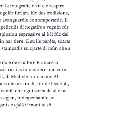
 la fotografie e vîf e e respire
fogolâr furlan, lûc des tradizions,
 de avanguardie contemporanie. Il
e peliculis di negatîfs a vegnin fûr
plosion espressive al è il fûc dal
n par tiere. E su lis parêts, scarts
 stampadis su cjarte di mûr, che a
ardo e de scultore Francesca
pazis rustics in maniere une vore
iâl, di Michele Innocente. Al
aes dîs oris in dì, fûr de legalitât,
e cemût che ogni zornade al è un
 ossigjen, indispensabile ae
nts e cjalâ il mont te sô