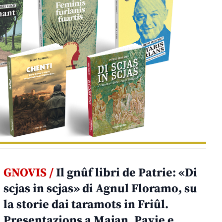
GNOVIS /
Il gnûf libri de Patrie: «Di
scjas in scjas» di Agnul Floramo, su
la storie dai taramots in Friûl.
Presentazions a Majan, Pavie e