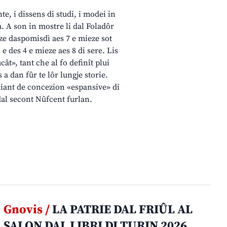
te, i dissens di studi, i modei in
a. A son in mostre li dal Foladôr
eze daspomisdì aes 7 e mieze sot
e des 4 e mieze aes 8 di sere. Lis
cât», tant che al fo definît plui
s a dan fûr te lôr lungje storie.
idiant de concezion «espansive» di
dal secont Nûfcent furlan.
Gnovis /
LA PATRIE DAL FRIÛL AL
SALON DAL LIBRI DI TURIN 2026