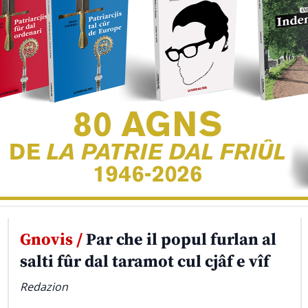
Gnovis /
Par che il popul furlan al
salti fûr dal taramot cul cjâf e vîf
Redazion