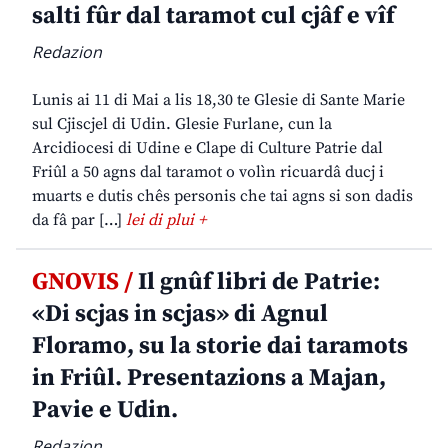
salti fûr dal taramot cul cjâf e vîf
Redazion
Lunis ai 11 di Mai a lis 18,30 te Glesie di Sante Marie
sul Cjiscjel di Udin. Glesie Furlane, cun la
Arcidiocesi di Udine e Clape di Culture Patrie dal
Friûl a 50 agns dal taramot o volìn ricuardâ ducj i
muarts e dutis chês personis che tai agns si son dadis
da fâ par […]
lei di plui +
GNOVIS /
Il gnûf libri de Patrie:
«Di scjas in scjas» di Agnul
Floramo, su la storie dai taramots
in Friûl. Presentazions a Majan,
Pavie e Udin.
Redazion