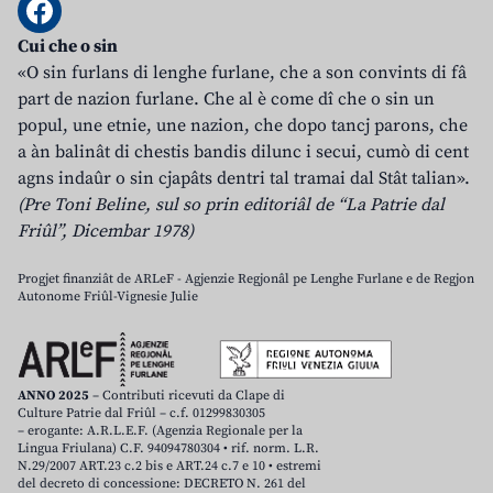
Cui che o sin
«O sin furlans di lenghe furlane, che a son convints di fâ
part de nazion furlane. Che al è come dî che o sin un
popul, une etnie, une nazion, che dopo tancj parons, che
a àn balinât di chestis bandis dilunc i secui, cumò di cent
agns indaûr o sin cjapâts dentri tal tramai dal Stât talian».
(Pre Toni Beline, sul so prin editoriâl de “La Patrie dal
Friûl”, Dicembar 1978)
Progjet finanziât de ARLeF - Agjenzie Regjonâl pe Lenghe Furlane e de Regjon
Autonome Friûl-Vignesie Julie
ANNO 2025
– Contributi ricevuti da Clape di
Culture Patrie dal Friûl – c.f. 01299830305
– erogante: A.R.L.E.F. (Agenzia Regionale per la
Lingua Friulana) C.F. 94094780304 • rif. norm. L.R.
N.29/2007 ART.23 c.2 bis e ART.24 c.7 e 10 • estremi
del decreto di concessione: DECRETO N. 261 del