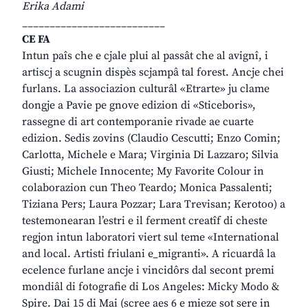
Erika Adami
__________________________
CE FA
Intun paîs che e cjale plui al passât che al avignî, i
artiscj a scugnin dispès scjampâ tal forest. Ancje chei
furlans. La associazion culturâl «Etrarte» ju clame
dongje a Pavie pe gnove edizion di «Sticeboris»,
rassegne di art contemporanie rivade ae cuarte
edizion. Sedis zovins (Claudio Cescutti; Enzo Comin;
Carlotta, Michele e Mara; Virginia Di Lazzaro; Silvia
Giusti; Michele Innocente; My Favorite Colour in
colaborazion cun Theo Teardo; Monica Passalenti;
Tiziana Pers; Laura Pozzar; Lara Trevisan; Kerotoo) a
testemonearan l’estri e il ferment creatîf di cheste
regjon intun laboratori viert sul teme «International
and local. Artisti friulani e_migranti». A ricuardâ la
ecelence furlane ancje i vincidôrs dal secont premi
mondiâl di fotografie di Los Angeles: Micky Modo &
Spire. Dai 15 di Mai (scree aes 6 e mieze sot sere in