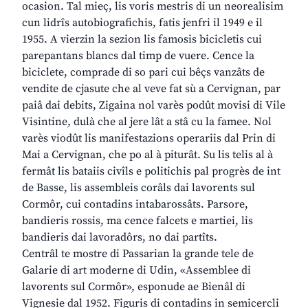
ocasion. Tal mieç, lis voris mestris di un neorealisim
cun lidrîs autobiografichis, fatis jenfri il 1949 e il
1955. A vierzin la sezion lis famosis bicicletis cui
parepantans blancs dal timp de vuere. Cence la
biciclete, comprade di so pari cui bêçs vanzâts de
vendite de cjasute che al veve fat sù a Cervignan, par
paiâ dai debits, Zigaina nol varès podût movisi di Vile
Visintine, dulà che al jere lât a stâ cu la famee. Nol
varès viodût lis manifestazions operariis dal Prin di
Mai a Cervignan, che po al à piturât. Su lis telis al à
fermât lis bataiis civîls e politichis pal progrès de int
de Basse, lis assembleis corâls dai lavorents sul
Cormôr, cui contadins intabarossâts. Parsore,
bandieris rossis, ma cence falcets e martiei, lis
bandieris dai lavoradôrs, no dai partîts.
Centrâl te mostre di Passarian la grande tele de
Galarie di art moderne di Udin, «Assemblee di
lavorents sul Cormôr», esponude ae Bienâl di
Vignesie dal 1952. Figuris di contadins in semicercli