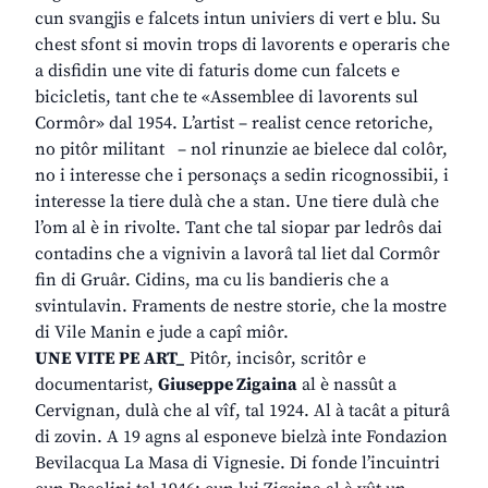
cun svangjis e falcets intun univiers di vert e blu. Su
chest sfont si movin trops di lavorents e operaris che
a disfidin une vite di faturis dome cun falcets e
bicicletis, tant che te «Assemblee di lavorents sul
Cormôr» dal 1954. L’artist – realist cence retoriche,
no pitôr militant – nol rinunzie ae bielece dal colôr,
no i interesse che i personaçs a sedin ricognossibii, i
interesse la tiere dulà che a stan. Une tiere dulà che
l’om al è in rivolte. Tant che tal siopar par ledrôs dai
contadins che a vignivin a lavorâ tal liet dal Cormôr
fin di Gruâr. Cidins, ma cu lis bandieris che a
svintulavin. Framents de nestre storie, che la mostre
di Vile Manin e jude a capî miôr.
UNE VITE PE ART_
Pitôr, incisôr, scritôr e
documentarist,
Giuseppe Zigaina
al è nassût a
Cervignan, dulà che al vîf, tal 1924. Al à tacât a piturâ
di zovin. A 19 agns al esponeve bielzà inte Fondazion
Bevilacqua La Masa di Vignesie. Di fonde l’incuintri