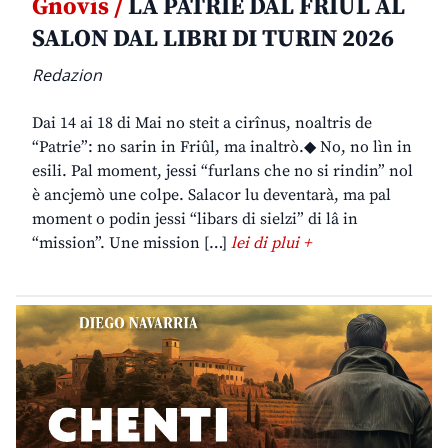
Gnovis /
LA PATRIE DAL FRIÛL AL
SALON DAL LIBRI DI TURIN 2026
Redazion
Dai 14 ai 18 di Mai no steit a cirînus, noaltris de
“Patrie”: no sarin in Friûl, ma inaltrò.◆ No, no lìn in
esili. Pal moment, jessi “furlans che no si rindin” nol
è ancjemò une colpe. Salacor lu deventarà, ma pal
moment o podin jessi “libars di sielzi” di lâ in
“mission”. Une mission […]
lei di plui +