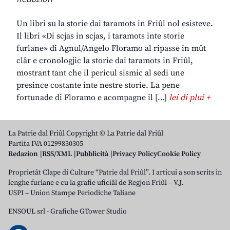
Un libri su la storie dai taramots in Friûl nol esisteve.
Il libri «Di scjas in scjas, i taramots inte storie
furlane» di Agnul/Angelo Floramo al ripasse in mût
clâr e cronologjic la storie dai taramots in Friûl,
mostrant tant che il pericul sismic al sedi une
presince costante inte nestre storie. La pene
fortunade di Floramo e acompagne il […]
lei di plui +
La Patrie dal Friûl Copyright © La Patrie dal Friûl
Partita IVA 01299830305
Redazion
RSS/XML
Pubblicità
Privacy Policy
Cookie Policy
Proprietât Clape di Culture “Patrie dal Friûl”. I articui a son scrits in
lenghe furlane e cu la grafie uficiâl de Regjon Friûl – V.J.
USPI – Union Stampe Periodiche Taliane
ENSOUL srl
-
Grafiche GTower Studio