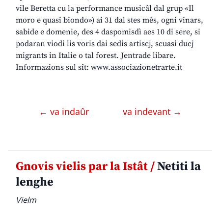
vile Beretta cu la performance musicâl dal grup «Il
moro e quasi biondo») ai 31 dal stes mês, ogni vinars,
sabide e domenie, des 4 daspomisdì aes 10 di sere, si
podaran viodi lis voris dai sedis artiscj, scuasi ducj
migrants in Italie o tal forest. Jentrade libare.
Informazions sul sît: www.associazionetrarte.it
← va indaûr
va indevant →
Gnovis vielis par la Istât /
Netiti la
lenghe
Vielm