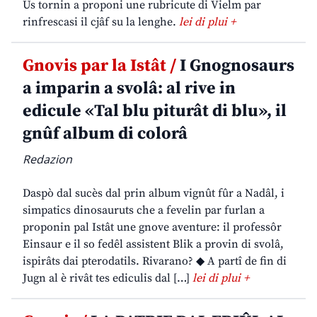
Us tornin a proponi une rubricute di Vielm par
rinfrescasi il cjâf su la lenghe.
lei di plui +
Gnovis par la Istât /
I Gnognosaurs
a imparin a svolâ: al rive in
edicule «Tal blu piturât di blu», il
gnûf album di colorâ
Redazion
Daspò dal sucès dal prin album vignût fûr a Nadâl, i
simpatics dinosauruts che a fevelin par furlan a
proponin pal Istât une gnove aventure: il professôr
Einsaur e il so fedêl assistent Blik a provin di svolâ,
ispirâts dai pterodatils. Rivarano? ◆ A partî de fin di
Jugn al è rivât tes ediculis dal […]
lei di plui +