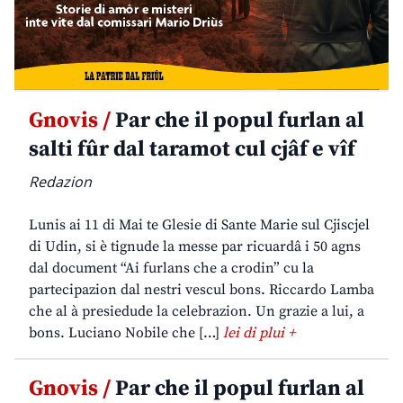
Gnovis /
Par che il popul furlan al
salti fûr dal taramot cul cjâf e vîf
Redazion
Lunis ai 11 di Mai te Glesie di Sante Marie sul Cjiscjel
di Udin, si è tignude la messe par ricuardâ i 50 agns
dal document “Ai furlans che a crodin” cu la
partecipazion dal nestri vescul bons. Riccardo Lamba
che al à presiedude la celebrazion. Un grazie a lui, a
bons. Luciano Nobile che […]
lei di plui +
Gnovis /
Par che il popul furlan al