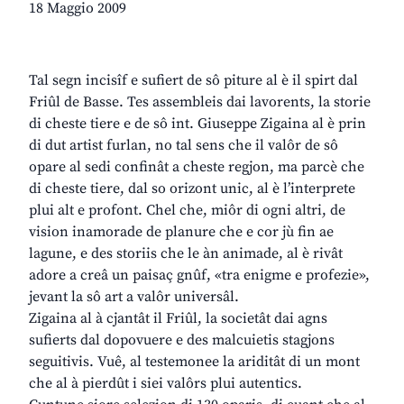
18 Maggio 2009
Tal segn incisîf e sufiert de sô piture al è il spirt dal
Friûl de Basse. Tes assembleis dai lavorents, la storie
di cheste tiere e de sô int. Giuseppe Zigaina al è prin
di dut artist furlan, no tal sens che il valôr de sô
opare al sedi confinât a cheste regjon, ma parcè che
di cheste tiere, dal so orizont unic, al è l’interprete
plui alt e profont. Chel che, miôr di ogni altri, de
vision inamorade de planure che e cor jù fin ae
lagune, e des storiis che le àn animade, al è rivât
adore a creâ un paisaç gnûf, «tra enigme e profezie»,
jevant la sô art a valôr universâl.
Zigaina al à cjantât il Friûl, la societât dai agns
sufierts dal dopovuere e des malcuietis stagjons
seguitivis. Vuê, al testemonee la ariditât di un mont
che al à pierdût i siei valôrs plui autentics.