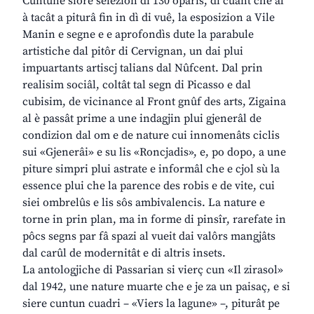
Cuntune siore selezion di 130 oparis, di cuant che al
à tacât a piturâ fin in dì di vuê, la esposizion a Vile
Manin e segne e e aprofondìs dute la parabule
artistiche dal pitôr di Cervignan, un dai plui
impuartants artiscj talians dal Nûfcent. Dal prin
realisim sociâl, coltât tal segn di Picasso e dal
cubisim, de vicinance al Front gnûf des arts, Zigaina
al è passât prime a une indagjin plui gjenerâl de
condizion dal om e de nature cui innomenâts ciclis
sui «Gjenerâi» e su lis «Roncjadis», e, po dopo, a une
piture simpri plui astrate e informâl che e cjol sù la
essence plui che la parence des robis e de vite, cui
siei ombrelûs e lis sôs ambivalencis. La nature e
torne in prin plan, ma in forme di pinsîr, rarefate in
pôcs segns par fâ spazi al vueit dai valôrs mangjâts
dal carûl de modernitât e di altris insets.
La antologjiche di Passarian si vierç cun «Il zirasol»
dal 1942, une nature muarte che e je za un paisaç, e si
siere cuntun cuadri – «Viers la lagune» –, piturât pe