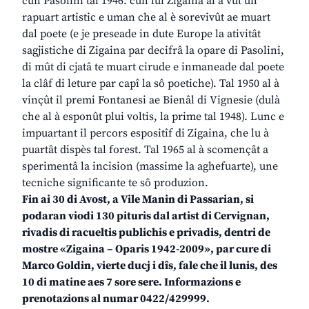
cun Pasolini tal 1946: cun lui Zigaina al à vût un
rapuart artistic e uman che al è sorevivût ae muart
dal poete (e je preseade in dute Europe la ativitât
sagjistiche di Zigaina par decifrâ la opare di Pasolini,
di mût di cjatâ te muart cirude e inmaneade dal poete
la clâf di leture par capî la sô poetiche). Tal 1950 al à
vinçût il premi Fontanesi ae Bienâl di Vignesie (dulà
che al à esponût plui voltis, la prime tal 1948). Lunc e
impuartant il percors espositîf di Zigaina, che lu à
puartât dispès tal forest. Tal 1965 al à scomençât a
sperimentâ la incision (massime la aghefuarte), une
tecniche significante te sô produzion.
Fin ai 30 di Avost, a Vile Manin di Passarian, si
podaran viodi 130 pituris dal artist di Cervignan,
rivadis di racueltis publichis e privadis, dentri de
mostre «Zigaina – Oparis 1942-2009», par cure di
Marco Goldin, vierte ducj i dîs, fale che il lunis, des
10 di matine aes 7 sore sere. Informazions e
prenotazions al numar 0422/429999.